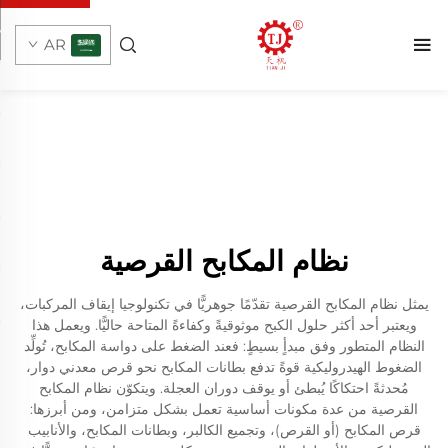
AR
نظام المكابح القرصية
يمثل نظام المكابح القرصية تقدّمًا جوهريًّا في تكنولوجيا إيقاف المركبات،
ويعتبر أحد أكثر حلول الكبح موثوقيةً وكفاءةً المتاحة حاليًّا. ويعمل هذا
النظام المتطور وفق مبدأٍ بسيطٍ: فعند الضغط على دواسة المكابح، تُولِّد
الضغوط الهيدروليكية قوةً تدفع بطانات المكابح نحو قرص معدني دوار،
مُحدثةً احتكاكًا يُبطئ أو يوقف دوران العجلة. ويتكوّن نظام المكابح
القرصية من عدة مكونات أساسية تعمل بشكل متزامن، ومن أبرزها:
قرص المكابح (أو القرص)، وتجميع الكالبر، وبطانات المكابح، والأنابيب