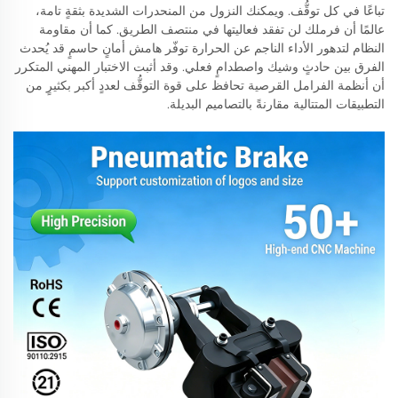
تباعًا في كل توقُّف. ويمكنك النزول من المنحدرات الشديدة بثقةٍ تامة،
عالمًا أن فرملك لن تفقد فعاليتها في منتصف الطريق. كما أن مقاومة
النظام لتدهور الأداء الناجم عن الحرارة توفّر هامش أمانٍ حاسمٍ قد يُحدث
الفرق بين حادثٍ وشيك واصطدامٍ فعلي. وقد أثبت الاختبار المهني المتكرر
أن أنظمة الفرامل القرصية تحافظ على قوة التوقُّف لعددٍ أكبر بكثيرٍ من
التطبيقات المتتالية مقارنةً بالتصاميم البديلة.