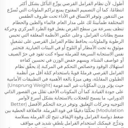
أطول، لأن نظام الفرامل القرصي يوزِّع التآكل بشكل أكثر
انتظامًا، كما أن التصميم المفتوح يمنع تراكم الملوثات التي تُسرِّع
من التدهور. وتوفر الاتساق في الأداء تحت ظروف الطقس
المختلفة طمأنينةً لك على مدار العام. فالماء والطين والحطام
تنظف بسرعة من سطح القرص بفعل قوة الطرد المركزي وحركة
مسح بطانات الفرامل. وعلى عكس الأنظمة المغلقة التي تحبس
الرطوبة والملوثات، يحافظ نظام الفرامل القرصي على تشغيلٍ
موثوقٍ به تحت الأمطار أو الثلوج أو في البيئات الغبارية. فتختبر
نفس الاستجابة السريعة للفرملة سواء كنت تقود في حرّ الصيف
أو عواصف الشتاء. ويسهم خفض الوزن في تحسين كفاءة
استهلاك الوقود وخصائص التحكم في المركبة. إذ يحقِّق نظام
الفرامل القرصي فرملةً قويةً باستخدام كتلة أقل من أنظمة
الطبلون المقابلة، وهي ميزةٌ بالغة الأهمية في التطبيقات الأمامية
حيث يؤثر وزن المكوِّنات غير المدعومة (Unsprung Weight)
على جودة القيادة. كما أن المكونات الأخف تقلل من القصور الذاتي
الدوراني، ما يسمح للعجلات بالاستجابة بشكل أسرع لأوامر
التوجيه وحركات التعليق. وتوفر درجة التحكم الأفضل (Better
Modulation) تحكُّمًا دقيقًا في قوة الفرملة. فالعلاقة الخطية بين
ضغط دواسة الفرامل وقوة الإيقاف تتيح لك الفرملة بسلاسة
وتدرُّج. فيمكنك استخدام الفرامل بلطفٍ شديد في مواقف