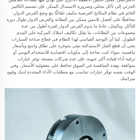
الجزئي إلى تآكل محلي وضرورة الاستبدال المبكر، فإن تصميم الكاليبر
العائم في نظام المكابح القرصية يتكيف تلقائيًّا مع وضع القرص الدوار،
محافظًا على أفضل تلامس ممكن بين البطانة والقرص الدوار طوال دورة
التآكل. وبالمثل، عادةً ما يدوم القرص الدوار لفترة أطول من عدة
مجموعات من البطانات، ما يقلل تكاليف امتلاك المركبة على المدى
الطويل. كما أن التوحيد القياسي لهذا النظام في قطاع صناعة السيارات
يعني أن قطع الغيار الاستبدالية تبقى متوفرة على نطاق واسع وبأسعار
تنافسية. سواء كنت بحاجة إلى مكونات اقتصادية للاستخدام اليومي أو
ترقية أداء لقيادة أكثر حيوية، فإن عدة شركات مصنعة توفر خيارات
متوافقة. وهذه المنافسة في السوق تحافظ على معقولية الأسعار، وفي
الوقت نفسه توفّر خيارات تتناسب مع متطلبات الأداء المحددة لديك وقيود
ميزانيتك.