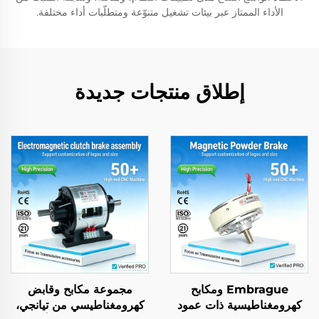
الأداء الممتاز عبر بيئات تشغيل متنوّعة ومتطلّبات أداء مختلفة.
إطلاق منتجات جديدة
Embrague ومكابح
مجموعة مكابح وقابض
كهرومغناطيسية ذات عمود
كهرومغناطيسي من تيانجي،