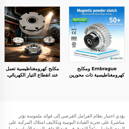
واحد، عالية الجودة، وفق
24 فولت، فولاذية، أصلية
معايير OEM وDIN، جديدة
حسب الطلب لآلات التصوير
الضوئي
Embrague ومكابح
مكابح كهرومغناطيسية تعمل
كهرومغناطيسية ذات محورين
عند انقطاع التيار الكهربائي،
أو محور واحد، تعمل بجهد 24
12 فولت / 24 فولت، مكابح
فولت، مع وحدة تحكم في
دوّارة، مُبطِّئات انتقال
التوتر تتراوح بين ٢٫٥ و٤٠
الحركة، أجزاء نقل حركة
كجم
يؤدي اختيار نظام الفرامل القرصي إلى فوائد ملموسة تؤثر
مباشرةً على تجربة القيادة اليومية وتكاليف امتلاك المركبة على
المدى الطويل. ويُعَدُّ التفوق في قوة الإيقاف الميزة الأساسية، ما