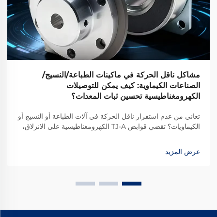
مشاكل ناقل الحركة في ماكينات الطباعة/النسيج/
الصناعات الكيماوية: كيف يمكن للتوصيلات
الكهرومغناطيسية تحسين ثبات المعدات؟
تعاني من عدم استقرار ناقل الحركة في آلات الطباعة أو النسيج أو
الكيماويات؟ تقضي قوابض TJ-A الكهرومغناطيسية على الانزلاق،
وترفع الإنتاج بنسبة 15–20٪، وتضمن سلامة خالية من الأسبستوس.
اكتشف كيف تحقق الشركات المصنعة الرائدة عالميًا موثوقية بنسبة
عرض المزيد
99.8٪ — طلب ورقة المواصفات اليوم.