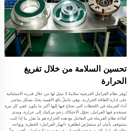
تحسين السلامة من خلال تفريغ
الحرارة
يُوفِر نظام الفرامل القرصية سلامةً لا مثيل لها من خلال قدرته الاستثنائية
على إدارة الطاقة الحرارية، وهي عاملٌ بالغ الأهمية يحدّد بشكل مباشر
أداء الفرملة في اللحظات التي تحتاج فيها إليها أكثر ما يكون. ففي كل مرة
تستخدم فيها الفرامل، تحوّل الاحتكاك زخم مركبتك إلى حرارة، ومدى
كفاءة نظام الفرملة في التعامل مع هذه الحرارة هو ما يقرّر ما إذا كنت
ستتوقف بأمان أم ستتعرّض لظاهرة «انهيار الفرامل» الخطرة. ويواجه
نظام الفرامل القرصية هذه التحديات عبر هندسة ذكية تُحسّن أقصى حدٍّ