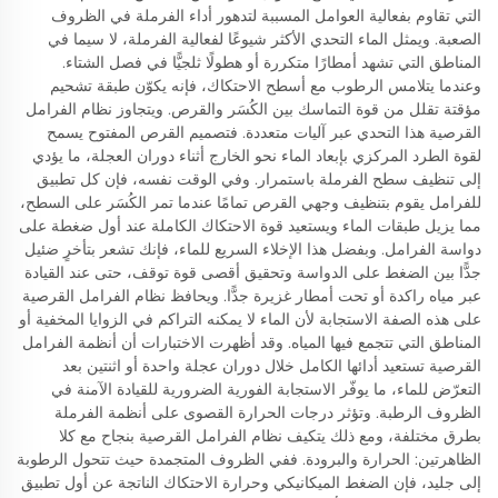
التي تقاوم بفعالية العوامل المسببة لتدهور أداء الفرملة في الظروف
الصعبة. ويمثل الماء التحدي الأكثر شيوعًا لفعالية الفرملة، لا سيما في
المناطق التي تشهد أمطارًا متكررة أو هطولًا ثلجيًّا في فصل الشتاء.
وعندما يتلامس الرطوب مع أسطح الاحتكاك، فإنه يكوّن طبقة تشحيم
مؤقتة تقلل من قوة التماسك بين الكُسَر والقرص. ويتجاوز نظام الفرامل
القرصية هذا التحدي عبر آليات متعددة. فتصميم القرص المفتوح يسمح
لقوة الطرد المركزي بإبعاد الماء نحو الخارج أثناء دوران العجلة، ما يؤدي
إلى تنظيف سطح الفرملة باستمرار. وفي الوقت نفسه، فإن كل تطبيق
للفرامل يقوم بتنظيف وجهي القرص تمامًا عندما تمر الكُسَر على السطح،
مما يزيل طبقات الماء ويستعيد قوة الاحتكاك الكاملة عند أول ضغطة على
دواسة الفرامل. وبفضل هذا الإخلاء السريع للماء، فإنك تشعر بتأخرٍ ضئيل
جدًّا بين الضغط على الدواسة وتحقيق أقصى قوة توقف، حتى عند القيادة
عبر مياه راكدة أو تحت أمطار غزيرة جدًّا. ويحافظ نظام الفرامل القرصية
على هذه الصفة الاستجابة لأن الماء لا يمكنه التراكم في الزوايا المخفية أو
المناطق التي تتجمع فيها المياه. وقد أظهرت الاختبارات أن أنظمة الفرامل
القرصية تستعيد أدائها الكامل خلال دوران عجلة واحدة أو اثنتين بعد
التعرّض للماء، ما يوفّر الاستجابة الفورية الضرورية للقيادة الآمنة في
الظروف الرطبة. وتؤثر درجات الحرارة القصوى على أنظمة الفرملة
بطرق مختلفة، ومع ذلك يتكيف نظام الفرامل القرصية بنجاح مع كلا
الظاهرتين: الحرارة والبرودة. ففي الظروف المتجمدة حيث تتحول الرطوبة
إلى جليد، فإن الضغط الميكانيكي وحرارة الاحتكاك الناتجة عن أول تطبيق