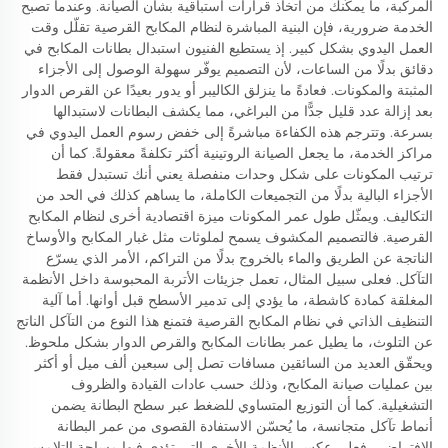
المركبة، ما يمكّنك من اتخاذ قرارات استباقية بشأن الصيانة. وعندما تصبح
الخدمة ضرورية، فإن البنية المباشرة لنظام المكابح القرصية تقلّل وقت
العمل اليدوي بشكل كبير. إذ يستطيع الفنيون استبدال بطانات المكابح في
دقائق بدلًا من الساعات، لأن التصميم يوفّر سهولة الوصول إلى الأجزاء
المثبتة والمكونات. فعادةً ما ينزلق الكاليبر أو يدور بعيدًا عن القرص الدوار
بعد إزالة عدد قليل جدًّا من البراغي، مما يكشف البطانات لاستبدالها
بسرعة. وتترجم هذه الكفاءة مباشرةً إلى خفض رسوم العمل اليدوي في
مراكز الخدمة، ما يجعل الصيانة الروتينية أكثر تكلفةً معقولةً. كما أن
ترتيب المكونات على شكل وحدات منفصلة يعني أنك تستبدل فقط
الأجزاء البالية بدلًا من التجميعات الكاملة، ما يساهم كذلك في الحد من
التكاليف. ويمثّل طول عمر المكونات ميزة اقتصادية أخرى لنظام المكابح
القرصية. فالتصميم المكشوف يسمح لملوثات مثل غبار المكابح والأوساخ
الناتجة عن الطريق والماء بالخروج بدلًا من التراكم، الأمر الذي يسرّع
التآكل. فعلى سبيل المثال، تعمل جزيئات الأتربة المحبوسة داخل الأنظمة
المغلقة كمادة كاشطة، ما يؤدي إلى تدمير الأسطح قبل أوانها. أما آلية
التنظيف الذاتي في نظام المكابح القرصية فتمنع هذا النوع من التآكل الناتج
عن التلوث، ما يطيل عمر بطانات المكابح والقرص الدوار بشكل ملحوظ.
ويحقّق العديد من السائقين مسافات تصل إلى سبعين ألف ميل أو أكثر
بين عمليات صيانة المكابح، وذلك حسب عادات القيادة والظروف
التشغيلية. كما أن التوزيع المتساوي للضغط عبر سطح البطانة يضمن
أنماط تآكل متجانسة، ما يُحسّن الاستفادة القصوى من عمر البطانة
الافتراضي. فعلى عكس الأنظمة الأخرى التي تؤدي فيها مساحة التلامس