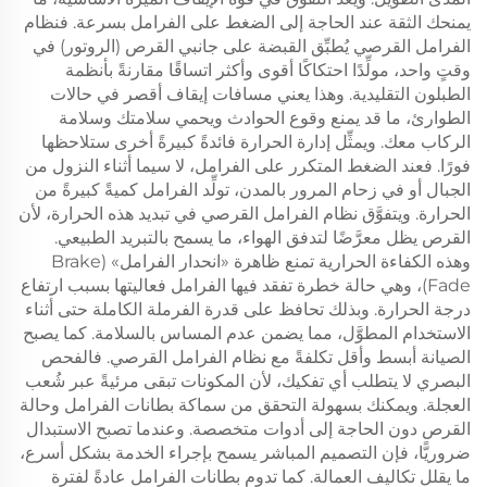
يمنحك الثقة عند الحاجة إلى الضغط على الفرامل بسرعة. فنظام
الفرامل القرصي يُطبِّق القبضة على جانبي القرص (الروتور) في
وقتٍ واحد، مولِّدًا احتكاكًا أقوى وأكثر اتساقًا مقارنةً بأنظمة
الطبلون التقليدية. وهذا يعني مسافات إيقاف أقصر في حالات
الطوارئ، ما قد يمنع وقوع الحوادث ويحمي سلامتك وسلامة
الركاب معك. ويمثِّل إدارة الحرارة فائدةً كبيرةً أخرى ستلاحظها
فورًا. فعند الضغط المتكرر على الفرامل، لا سيما أثناء النزول من
الجبال أو في زحام المرور بالمدن، تولِّد الفرامل كميةً كبيرةً من
الحرارة. ويتفوَّق نظام الفرامل القرصي في تبديد هذه الحرارة، لأن
القرص يظل معرَّضًا لتدفق الهواء، ما يسمح بالتبريد الطبيعي.
وهذه الكفاءة الحرارية تمنع ظاهرة «انحدار الفرامل» (Brake
Fade)، وهي حالة خطرة تفقد فيها الفرامل فعاليتها بسبب ارتفاع
درجة الحرارة. وبذلك تحافظ على قدرة الفرملة الكاملة حتى أثناء
الاستخدام المطوَّل، مما يضمن عدم المساس بالسلامة. كما يصبح
الصيانة أبسط وأقل تكلفةً مع نظام الفرامل القرصي. فالفحص
البصري لا يتطلب أي تفكيك، لأن المكونات تبقى مرئيةً عبر شُعب
العجلة. ويمكنك بسهولة التحقق من سماكة بطانات الفرامل وحالة
القرص دون الحاجة إلى أدوات متخصصة. وعندما تصبح الاستبدال
ضروريًّا، فإن التصميم المباشر يسمح بإجراء الخدمة بشكل أسرع،
ما يقلل تكاليف العمالة. كما تدوم بطانات الفرامل عادةً لفترة