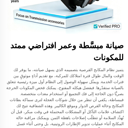
صيانة مبسَّطة وعمر افتراضي ممتد
للمكونات
يتميز نظام المكابح القرصية بتصميمه الذي يسهل صيانته، ما يوفر لك
الوقت والمال طوال فترة امتلاكك للمركبة، مع تقديم أداءٍ موثوقٍ بين
فترات الخدمة. ويمثّل سهولة الوصول إلى النظام أول ميزة رئيسية تتعلق
بالصيانة ستقدّرها. فبفضل هيكله المفتوح، يمكنك فحص المكونات الحرجة
بصريًّا دون الحاجة إلى فك التجميع أو استخدام معدات متخصصة.
فببساطة، يكفي أن تنظر من خلال شوكات العجلة لترى سماكة بطانات
المكابح وحالة القرص الدوار وموقع الكاليبر. وهذه الشفافية تتيح لك
اكتشاف علامات التآكل أو المشكلات المحتملة في وقت مبكر، قبل أن
تُهدِّد السلامة أو تتطلّب إصلاحات باهظة الثمن. ويمكنك مراقبة حالة
المكابح أثناء عمليات تدوير الإطارات الروتينية، بل وحتى أثناء غسل