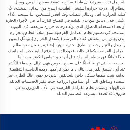
للفرامل تذيب بسرعة أي طبقة صقيع ملتصقة بسطح القرص. ويصل
النظام إلى درجة حرارة التشغيل الطبيعية أسرع من البدائل المغلقة، لأن
كتلته الحرارية أقل وبالتالي تتطلب وقتًا أقصر للتسخين، ما يستعيد الأداء
الأمثل خلال دقائق من بدء القيادة في الصباح البارد. أما في الأجواء الحارة
أو بعد الاستخدام المطوّل الذي يولّد درجات حرارة مرتفعة، فإن التهوية
المدمجة في تصميم نظام الفرامل القرصية تمنع امتلاء النظام بالحرارة
الذي يؤدي إلى انخفاض كفاءة الفرملة (الانحدار الحراري). ويمثّل الطين
والرمل والغبار وحطام الطرق تحديات بيئية إضافية يتعامل معها نظام
الفرامل القرصية بكفاءة عالية. فقوة الدوران تدفع التلوث غير المتماسك
بعيدًا تلقائيًّا عن سطح الفرملة قبل أن يعيق تماس الكُسَر معه. أما
الجسيمات التي تهبط فعليًّا على سطح القرص فهي تُزال بواسطة الكُسَر
عند أول تطبيق للفرامل التالي، ما يمنع تراكمها. وهذه الخاصية التنظيفية
الذاتية تثبت قيمتها بشكل خاص للسائقين الذين يواجهون غالبًا الطرق غير
المعبدة ومناطق البناء أو المناطق الزراعية حيث تكثر الجسيمات العالقة
في الهواء. ويستمر نظام الفرامل القرصية في الأداء الموثوق به في
ظروفٍ قد تُضعف بسرعة التصاميم البديلة.