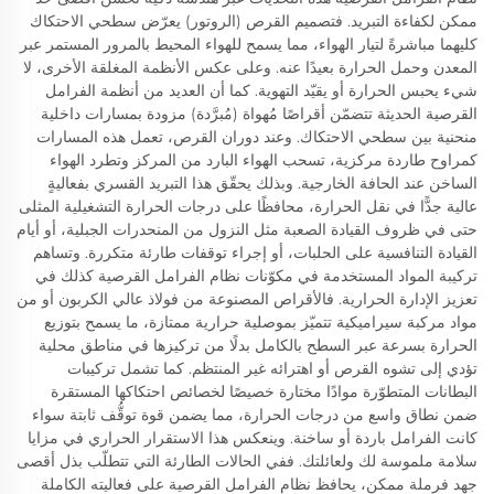
ممكن لكفاءة التبريد. فتصميم القرص (الروتور) يعرّض سطحي الاحتكاك
كليهما مباشرةً لتيار الهواء، مما يسمح للهواء المحيط بالمرور المستمر عبر
المعدن وحمل الحرارة بعيدًا عنه. وعلى عكس الأنظمة المغلقة الأخرى، لا
شيء يحبس الحرارة أو يقيّد التهوية. كما أن العديد من أنظمة الفرامل
القرصية الحديثة تتضمّن أقراصًا مُهواة (مُبرَّدة) مزودة بمسارات داخلية
منحنية بين سطحي الاحتكاك. وعند دوران القرص، تعمل هذه المسارات
كمراوح طاردة مركزية، تسحب الهواء البارد من المركز وتطرد الهواء
الساخن عند الحافة الخارجية. وبذلك يحقّق هذا التبريد القسري بفعاليةٍ
عالية جدًّا في نقل الحرارة، محافظًا على درجات الحرارة التشغيلية المثلى
حتى في ظروف القيادة الصعبة مثل النزول من المنحدرات الجبلية، أو أيام
القيادة التنافسية على الحلبات، أو إجراء توقفات طارئة متكررة. وتساهم
تركيبة المواد المستخدمة في مكوّنات نظام الفرامل القرصية كذلك في
تعزيز الإدارة الحرارية. فالأقراص المصنوعة من فولاذ عالي الكربون أو من
مواد مركبة سيراميكية تتميّز بموصلية حرارية ممتازة، ما يسمح بتوزيع
الحرارة بسرعة عبر السطح بالكامل بدلًا من تركيزها في مناطق محلية
تؤدي إلى تشوه القرص أو اهترائه غير المنتظم. كما تشمل تركيبات
البطانات المتطوّرة موادًا مختارة خصيصًا لخصائص احتكاكها المستقرة
ضمن نطاق واسع من درجات الحرارة، مما يضمن قوة توقُّف ثابتة سواء
كانت الفرامل باردة أو ساخنة. وينعكس هذا الاستقرار الحراري في مزايا
سلامة ملموسة لك ولعائلتك. ففي الحالات الطارئة التي تتطلّب بذل أقصى
جهد فرملة ممكن، يحافظ نظام الفرامل القرصية على فعاليته الكاملة