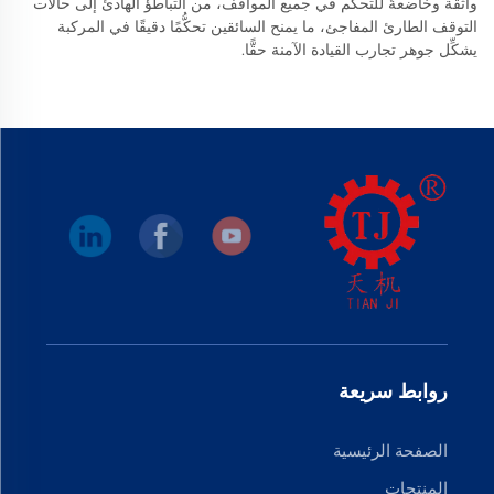
واثقة وخاضعةٌ للتحكم في جميع المواقف، من التباطؤ الهادئ إلى حالات
التوقف الطارئ المفاجئ، ما يمنح السائقين تحكُّمًا دقيقًا في المركبة
يشكِّل جوهر تجارب القيادة الآمنة حقًّا.
روابط سريعة
الصفحة الرئيسية
المنتجات