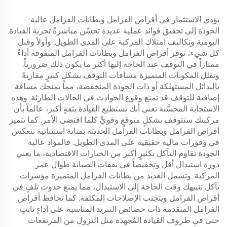
يؤدي الاستثمار في أقراص الفرامل وبطانات الفرامل عالية
الجودة إلى تحقيق فوائد عملية عديدة تحسّن مباشرةً تجربة القيادة
اليومية وتكاليف امتلاك المركبة على المدى الطويل. وأولاً وقبل
كل شيء، توفر أقراص الفرامل وبطانات الفرامل المتفوقة أداءً
ممتازاً في التوقف عند الحاجة إليها أكثر ما يكون ذلك ضرورياً.
وتقلل المكونات المتميزة مسافات التوقف بشكلٍ كبيرٍ مقارنةً
بالبدائل المستهلكة أو ذات الجودة المنخفضة، مما يمنحك مسافة
إضافية للتوقف قد تمنع وقوع الحوادث في الحالات الطارئة. وهذه
الاستجابة المحسَّنة تعني أنك تستطيع القيادة بثقةٍ أكبر، عالماً بأن
مركبتك ستتوقف بشكلٍ متوقعٍ وقويٍّ كلما اقتضى الأمر. كما تتميز
أقراص الفرامل وبطانات الفرامل الحديثة بمتانة استثنائية تنعكس
في وفورات مالية حقيقية على المدى الطويل. فالمواد عالية
الجودة تقاوم التآكل بكثيرٍ أكبر من الخيارات الاقتصادية، ما يعني
دورة استبدال أقل وتخفيضاً في نفقات الصيانة طوال عمر
المركبة. وتشمل العديد من بطانات الفرامل المتميزة مؤشرات
تآكل تنبيهك وقت الحاجة إلى الاستبدال، مما يمنع حدوث تلفٍ في
أقراص الفرامل ويتجنب الإصلاحات المكلفة. كما تحافظ أقراص
الفرامل المتقدمة ذات خصائص التبريد المناسبة على أداءٍ ثابتٍ
حتى في ظروف القيادة المُجهدة مثل النزول من المرتفعات