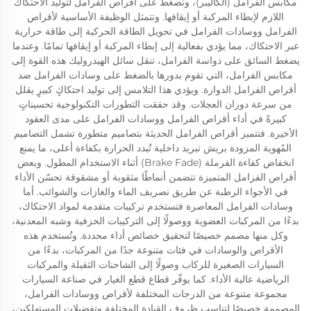
مكابس الفرامل (الكاليبر)، وتضغط على أقراص الفرامل لتوليد الاحتكاك
اللازم لإبطاء المركبة أو إيقافها. وتتمثل الوظيفة الأساسية لأقراص
الفرامل ووسادات الفرامل في تحويل الطاقة الحركية إلى طاقة حرارية
عبر الاحتكاك، مما يؤدي بفعالية إلى إبطاء المركبة أو إيقافها تمامًا. وعندما
يضغط السائق على دواسة الفرامل، تنقل سائل الهيدروليك هذه القوة إلى
مكابس الفرامل، التي تقوم بدورها بالضغط على وسادات الفرامل ضد
أقراص الفرامل الدوارة. ويؤدي هذا التلامس إلى توليد احتكاكٍ كبيرٍ يقلل
من سرعة دوران العجلات. وقد حققت التطورات التكنولوجية تحسيناتٍ
كبيرةً في أداء أقراص الفرامل ووسادات الفرامل على مدى العقود
الأخيرة. فتتميز أقراص الفرامل الحديثة بتصاميم متطورة تشمل التصاميم
المُهوية المزودة بريش تبريد داخلية تُبدد الحرارة بكفاءة أعلى، ما يمنع
انخفاض كفاءة الفرملة (Brake Fade) أثناء الاستخدام المطول. وبعض
أقراص الفرامل المتميزة تتضمن أنماطًا مثقوبة أو مشقوقة تحسّن الأداء
في الأجواء الرطبة عن طريق تصريف الماء والغازات والشوائب. أما
وسادات الفرامل المعاصرة فتستخدم تركيبات متقدمة لمواد الاحتكاك،
بدءًا من المركبات العضوية ووصولًا إلى التركيبات الخزفية وشبه المعدنية،
وكل منها مصمم خصيصًا لتحقيق خصائص أداء محددة. وتُستخدم هذه
الأقراص والوسادات في فئات متنوعة جدًا من المركبات، بدءًا من
السيارات الصغيرة للركاب وصولًا إلى الشاحنات الثقيلة والمركبات
الرياضية عالية الأداء. كما يوفّر قطاع قطع الغيار في صناعة السيارات
مجموعة متنوعة من الدرجات المختلفة لأقراص ووسادات الفرامل،
المصممة خصيصًا لتناسب ظروف القيادة المختلفة وتفضيلات المستهلكين،