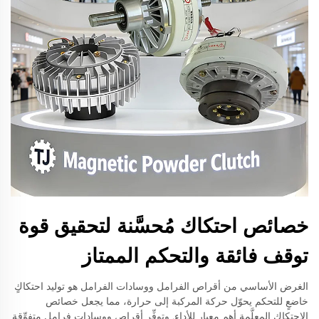
خصائص احتكاك مُحسَّنة لتحقيق قوة
توقف فائقة والتحكم الممتاز
الغرض الأساسي من أقراص الفرامل ووسادات الفرامل هو توليد احتكاكٍ
خاضعٍ للتحكم يحوّل حركة المركبة إلى حرارة، مما يجعل خصائص
الاحتكاك المعلَّمة أهم معيارٍ للأداء. وتوفِّر أقراص ووسادات فرامل متفوِّقة