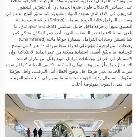
من وسادات الفرامل العضوية التقليدية. وهذه التركيبات الخزفية تحافظ
على خصائص الاحتكاك طوال فترة الخدمة دون أن تتعرّض للتدهور
التدريجي في الأداء الذي تشهده المواد التقليدية. كما تتميّز ألواح الدعم في
وسادات الفرامل عالية الجودة بشيمات (Shims) ونظم تثبيت دقيقة
التطبيق تمنع أي حركة داخل حامل المكبس (Caliper Bracket)، ما
يلغي أنماط الاهتراء غير المنتظمة التي تقلّص عمر المكوّن بشكلٍ كبير.
كما تتضمّن وسادات الفرامل الممتازة حوافًا مائلة (Chamfered)
وفتحات استراتيجية تُشجّع على اهتراء متجانس للمادة عبر كامل سطح
الوسادة، ما يحقّق أقصى استفادة ممكنة من عمر المادة الاحتكاكية. وإن
الاستثمار في أقراص ووسادات فرامل متينة يقلّل من تكرار خدمات
الاستبدال، ما يقلّل من وقت توقّف المركبة وتكاليف الصيانة. كما أن تمديد
فترات الخدمة يعني فرصًا أقل لوقوع أخطاء أثناء التركيب، وأقل تعرّضًا
لمكونات استبدال رديئة الجودة محتملة، ما يسهم في أداء نظام الفرملة
على المدى الطويل بموثوقية أعلى.