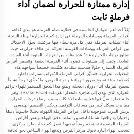
إدارة ممتازة للحرارة لضمان أداء
فرملةٍ ثابت
يُعَدُّ أحد أهم العوامل الحاسمة في فعالية نظام الفرملة هو مدى كفاءة
أقراص الفرملة ووسادات الفرملة في إدارة كمية الحرارة الهائلة الناتجة
أثناء عمليات الفرملة. ففي كل مرة تبطئ فيها مركبتك، تحوِّل الاحتكاك
بين أقراص الفرملة ووسادات الفرملة الحركة إلى طاقة حرارية، حيث
تتجاوز درجات الحرارة عادةً عدة مئات من الدرجات المئوية أثناء القيادة
العادية، وتصل إلى مستويات قصوى أثناء الفرملة العنيفة. وتتضمن أقراص
الفرملة الممتازة حلولاً هندسية متقدمة صُمِّمت خصيصاً لمواجهة هذه
التحديات الحرارية. فتتميَّز أقراص الفرملة المُهواة بمسارات داخلية
مُصمَّمة بدقة تسمح بمرور الهواء عبر نواة القرص، ما يُحقِّق تبريداً نشطاً
لسطح الفرملة أثناء دوران العجلة. ويمنع هذا التدفق المستمر للهواء تراكم
الحرارة الذي يؤدي إلى ظاهرة «انحدار الفرملة» (Brake Fade)، وهي
حالة خطرة تقلُّ فيها فعالية مادة الاحتكاك بسبب ارتفاع درجات الحرارة،
مما يزيد بشكل كبير من مسافات التوقف. ويعكس التصميم الهندسي
لريش التبريد الموجودة داخل أقراص الفرملة المُهواة تحليلاً حاسوبياً دقيقاً
واختباراتٍ واقعيةً شاملةً لتحسين أنماط تدفق الهواء. وبعض أقراص
الفرملة المتقدمة تستخدم ريشاً توجيهيةً تعمل كمضخات طرد مركزي،
تسحب الهواء البارد نحوك مركز القرص وتدفع الهواء الساخن نحو الحافة