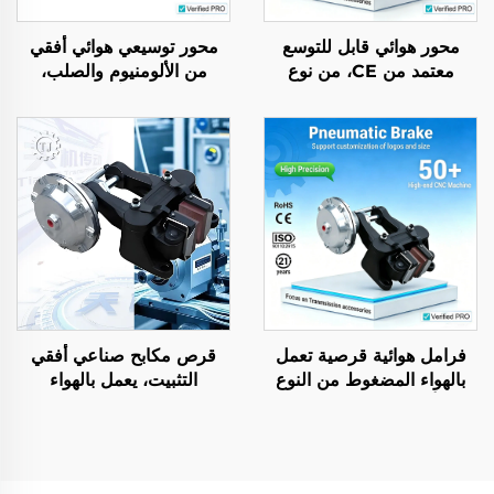
محور هوائي قابل للتوسع
محور توسيعي هوائي أفقي
معتمد من CE، من نوع
من الألومنيوم والصلب،
المقبض، مصنوع من سبائك
يستخدم في آلات التعبئة
الألومنيوم، أسطوانة نسيجية
منخفضة الاحتكاك
فرامل هوائية قرصية تعمل
قرص مكابح صناعي أفقي
بالهواء المضغوط من النوع
التثبيت، يعمل بالهواء
الرأسي والأفقي (DBG،
المضغوط، مع محور تحمل
DBH)، كاليبر صناعي
داخلي، مباشرة من المصنع