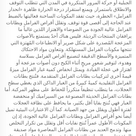
الجبلية أو حركة المرور المتكررة في المدن التي تتطلب التوقف
والانطلاق باستمرار. ويمنع استقرار درجة الحرارة ظاهرة «انحدار
الفرامل» الخطرة، حيث تفقد المكونات الساخنة فعاليتها بالضبط
عند الحاجة إلى أقصى قوة توقف. وتقلل أقراص الفرامل وبطانات
الفرامل عالية الجودة من الضوضاء والاهتزاز اللذين غالباً ما
يرافقان المنتجات الرديئة. فليس هناك أحدٌ يستمتع بالأصوات
المزعجة المُصدرة على شكل صرير أو الانطباعات المُهتزة التي
تنتجها مكونات الفرامل المستهلكة. وتتعاون مواد الاحتكاك
المتميزة والأسطح الدقيقة لتصنيع أقراص الفرامل بسلاسة
وهدوء، لتوفير شعورٍ مريحٍ أثناء الكبح دون أصوات مزعجة أو
اهتزاز في عجلة القيادة. ويمثل انخفاض كمية غبار الفرامل ميزةً
قيمةً أخرى لتركيبات بطانات الفرامل المتقدمة. فتُنتج بطانات
الفرامل التقليدية كميةً كبيرةً من الغبار الداكن الذي يغطي سطح
العجلات، ما يتطلب تنظيفاً متكرراً للحفاظ على مظهر المركبة. أما
بطانات الفرامل الحديثة المصنوعة من السيراميك أو منخفضة
الغبار فهي تُنتج بقايا أقل بكثير، ما يحافظ على نظافة العجلات
لفترة أطول ويقلل من جهد الصيانة. كما أن الاعتبارات البيئية تميل
أيضاً نحو أقراص الفرامل وبطانات الفرامل عالية الجودة، إذ إن
المكونات الأطول عمراً تُنتج نفايات أقل وتقلل من تكرار التخلص
منها. وتدمج العديد من بطانات الفرامل المعاصرة مواد صديقة