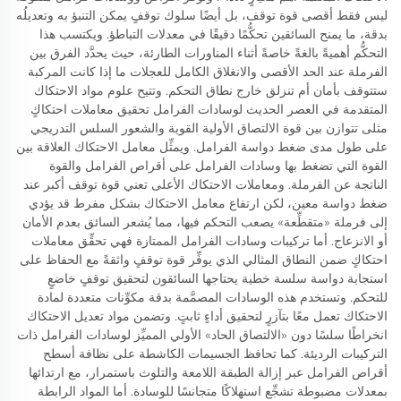
ليس فقط أقصى قوة توقف، بل أيضًا سلوك توقفٍ يمكن التنبؤ به وتعديلُه
بدقة، ما يمنح السائقين تحكُّمًا دقيقًا في معدلات التباطؤ. ويكتسب هذا
التحكُّم أهميةً بالغةً خاصةً أثناء المناورات الطارئة، حيث يحدَّد الفرق بين
الفرملة عند الحد الأقصى والانغلاق الكامل للعجلات ما إذا كانت المركبة
ستتوقف بأمان أم تنزلق خارج نطاق التحكم. وتتيح علوم مواد الاحتكاك
المتقدمة في العصر الحديث لوسادات الفرامل تحقيق معاملات احتكاكٍ
مثلى تتوازن بين قوة الالتصاق الأولية القوية والشعور السلس التدريجي
على طول مدى ضغط دواسة الفرامل. ويمثِّل معامل الاحتكاك العلاقة بين
القوة التي تضغط بها وسادات الفرامل على أقراص الفرامل والقوة
الناتجة عن الفرملة. ومعاملات الاحتكاك الأعلى تعني قوة توقف أكبر عند
ضغط دواسة معين، لكن ارتفاع معامل الاحتكاك بشكل مفرط قد يؤدي
إلى فرملة «متقطِّعة» يصعب التحكم فيها، مما يُشعر السائق بعدم الأمان
أو الانزعاج. أما تركيبات وسادات الفرامل الممتازة فهي تحقِّق معاملات
احتكاكٍ ضمن النطاق المثالي الذي يوفِّر قوة توقفٍ واثقةً مع الحفاظ على
استجابة دواسة سلسة خطية يحتاجها السائقون لتحقيق توقفٍ خاضعٍ
للتحكم. وتستخدم هذه الوسادات المصمَّمة بدقة مكوِّنات متعددة لمادة
الاحتكاك تعمل معًا بتآزرٍ لتحقيق أداءٍ ثابتٍ. وتضمن مواد تعديل الاحتكاك
انخراطًا سلسًا دون «الالتصاق الحاد» الأولي المميِّز لوسادات الفرامل ذات
التركيبات الرديئة. كما تحافظ الجسيمات الكاشطة على نظافة أسطح
أقراص الفرامل عبر إزالة الطبقة اللامعة والتلوث باستمرار، مع ارتدائها
بمعدلات مضبوطة تشجِّع استهلاكًا متجانسًا للوسادة. أما المواد الرابطة