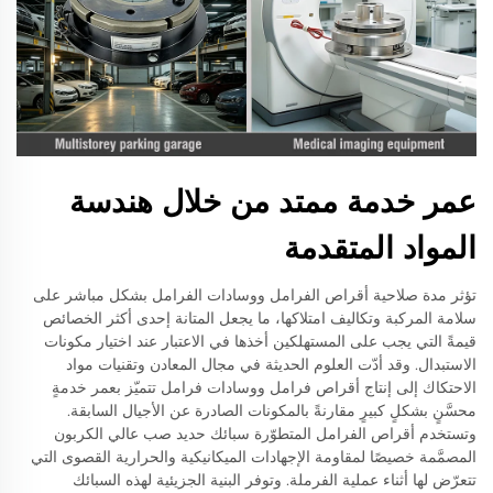
عمر خدمة ممتد من خلال هندسة
المواد المتقدمة
تؤثر مدة صلاحية أقراص الفرامل ووسادات الفرامل بشكل مباشر على
سلامة المركبة وتكاليف امتلاكها، ما يجعل المتانة إحدى أكثر الخصائص
قيمةً التي يجب على المستهلكين أخذها في الاعتبار عند اختيار مكونات
الاستبدال. وقد أدّت العلوم الحديثة في مجال المعادن وتقنيات مواد
الاحتكاك إلى إنتاج أقراص فرامل ووسادات فرامل تتميّز بعمر خدمةٍ
محسَّنٍ بشكلٍ كبيرٍ مقارنةً بالمكونات الصادرة عن الأجيال السابقة.
وتستخدم أقراص الفرامل المتطوّرة سبائك حديد صب عالي الكربون
المصمَّمة خصيصًا لمقاومة الإجهادات الميكانيكية والحرارية القصوى التي
تتعرّض لها أثناء عملية الفرملة. وتوفر البنية الجزيئية لهذه السبائك