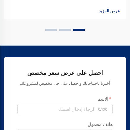
وترفع الإنتاج بنسبة 15–20٪، وتضمن سلامة خالية من الأسبستوس.
اكتشف كيف تحقق الشركات المصنعة الرائدة عالميًا موثوقية بنسبة
عرض المزيد
99.8٪ — طلب ورقة المواصفات اليوم.
احصل على عرض سعر مخصص
أخبرنا باحتياجاتك واحصل على حل مخصص لمشروعك.
الاسم
0/100
هاتف محمول