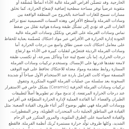
الخارجية. وقد تتضمَّن أقراص الفرملة عالية الأداء أنماطاً مُشقَّقة أو
مثقوبة عرضياً توفر مساحة سطحية إضافية لإشعاع الحرارة، كما تخلق
مسارات تسمح للغازات الساخنة بالخروج من المنطقة الواقعة بين
وسادات الفرملة وأسطح الأقراص. وهذه السمات التصميمية تمنع تراكم
الغازات التي قد تؤدي إلى تشكُّل طبقة وسادة هوائية تقلل من ضغط
تماس وسادات الفرملة على القرص. وتكمِّل وسادات الفرملة عالية
الجودة إدارة الحرارة في الأقراص عبر مواد احتكاك مُصمَّمة بعناية للحفاظ
على معامل احتكاك ثابت ضمن نطاق واسع من درجات الحرارة. أما
وسادات الفرملة الرديئة فتتعرَّض لتقلبات كبيرة في الأداء مع ارتفاع
درجات الحرارة، إما بأن تصبح لينة جداً وتتآكل بسرعة، أو تكتسب طبقة
لامعة تفقدها قدرتها على الإمساك. وتستخدم تركيبات وسادات الفرملة
الممتازة روابط متقدمة ومواد معدلة للاحتكاك تحافظ على قوة التوقف
المتسقة سواء كانت الفرامل باردة عند الاستخدام الأول صباحاً أو شديدة
السخونة بعد سلسلة من عمليات الفرملة القوية المتكررة. وتتفوق
تركيبات وسادات الفرملة الخزفية (Ceramic) بشكل خاص في الاستقرار
عند درجات الحرارة المرتفعة، إذ تدمج مواد تم تطويرها أصلاً لتطبيقات
الطيران والفضاء. أما الفائدة العملية لإدارة الحرارة المتفوِّقة في أقراص
ووسادات الفرملة فهي تظهر بوضوح أكبر أثناء ظروف القيادة الصعبة: مثل
القيادة في المناطق الجبلية ذات المنحدرات الطويلة، وجر المقطورات،
والقيادة الحماسية على الطرق الملتوية، والمرور المتكرر في الزحام
الشديد، وكلها ظروف تولِّد حرارة مستمرة تُربك أنظمة الفرملة. فالقطع