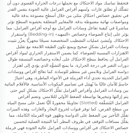
فتحفظ تماسك مواد الاحتكاك مع تحملها درجات الحرارة القصوى دون أن
تتفكَّك أو تطلق غازات. وتُسهم أقراص الفرامل عالية الجودة بنفس القدر
في تحقيق خصائص احتكاكٍ مثلى من خلال أسطحٍ مصنوعة بدقة عالية
ومواصفات نهائية مضبوطة بدقة. فالمعايير المتعلقة بخشونة السطح تؤثر
مباشرةً في كيفية تفاعل وسادات الفرامل مع أوجه أقراص الفرامل، مما
يؤثر على إنتاج الضوضاء وخصائص «التمهيد» (Bedding-in) واستقرار
الاحتكاك. وتُنشئ عمليات التشطيب المتخصصة نسيجًا مجهريًّا يعزِّز تثبيت
وسادات الفرامل بشكلٍ صحيح ويمنع تكون الطبقة اللامعة مع تقليل
الاهتزازات المسببة للضوضاء. كما يضمن الاستقرار الحراري لمواد أقراص
الفرامل أن يحافظ سطح الاحتكاك على أبعاده وخصائصه المتسقة طوال
دورات التغير في درجة الحرارة، ما يمنع التشوُّه الذي يؤدي إلى اهتزاز
دواسة الفرامل وتلامس غير منتظم للوسادة. كما تعالج أقراص ووسادات
الفرامل الحديثة تحدي أداء الفرملة في الأجواء الماطرة، وهي اعتبارٌ
حاسمٌ للأمان غالبًا ما يُهمَل في تصاميم المكونات الأساسية. فالأفلام المائية
بين وسادات الفرامل وأقراص الفرامل تقلِّل الاحتكاك بشكلٍ كبيرٍ حتى
يتم إزالتها وتبخيرها بواسطة الضغط الأولي للتلامس. وتضم أقراص
الفرامل المُشقَّقة (Slotted) تجاويفًا محفورةً آليًّا تعمل على مسح المياه
من سطح القرص، كما توفر قنوات لخروج البخار والغازات. وهذه الميزات
تقلِّل التأخير بين الضغط على الدواسة وظهور قوة الفرملة الكاملة، مما
يقلِّل مسافات التوقف في ظروف المطر. أما النتيجة العملية لتحسين
خصائص الاحتكاك في أقراص ووسادات الفرامل عالية الجودة فهي فرملة