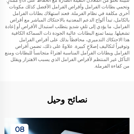
للبيئة تخلو من المعادن الثقيلة الضارة مع الحفاظ على أداءٍ ممتازٍ.
وتحمي بطانات الفرامل وأقراص الفرامل الأفضل كذلك مكونات
أخرى مكلفة في نظام الفرملة. فعند استهلاك بطانات الفرامل
بالكامل، تبدأ ألواح الدعم المعدنية بالاحتكاك المباشر مع أقراص
الفرامل، ما يؤدي إلى تلفٍ شديدٍ يتطلب استبدال الأقراص أو إعادة
تشغيلها. بينما تمنع البطانات عالية الجودة ذات السماكة الكافية
هذا الاحتكاك التدميري، محافظاً بذلك على أقراص الفرامل
وتوفيراً لتكاليف إصلاحٍ كبيرة. علاوةً على ذلك، تضمن أقراص
الفرامل وبطانات الفرامل المناسبة اهتراءً متجانساً للبطانات ومنع
التآكل غير المنتظم لأقراص الفرامل الذي يسبب الاهتزاز ويقلل
من كفاءة الفرملة.
نصائح وحيل
08