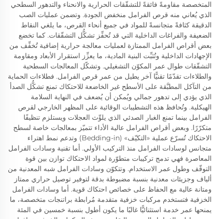
المتخصصة مقاومةً فائقةً للتشقّقات الحرارية والانحناء والتدهور السطحي
الذي يُعاني منه قرص الفرامل منخفض الجودة. وتضمن عمليات الصب
الدقيقة كثافةً متجانسةً للمواد في جميع أنحاء القرص، ما يلغي النقاط
الضعيفة والفراغات الداخلية التي قد تُحفِّز تشكُّل التشقّقات. كما تخضع
بعض أقراص الفرامل الممتازة لعمليات معالجة حرارية إضافية تُخفِّف من
الإجهادات الداخلية وتُثبِّت البنية المادية، ما يعزِّز استقرار الأبعاد ومقاومة
التشقّقات طوال عمر المكوّن التشغيلي. وتشكّل المعالجات السطحية
والطلاءات تقدّمًا تقنيًّا آخر يطيل من عمر قرص الفرامل. فطلاءات الحماية
من التآكل المطبَّقة على الأسطح غير الخاضعة للاحتكاك تمنع تشكُّل الصدأ
الذي يؤدي إلى تدهور جمالي ويُمكن أن يُضعف في النهاية السلامة
الهيكلية. وتُحافظ هذه التشطيبات الوقائية على المظهر الخارجي لقرص
الفرامل بينما تمنع الغبار الصدئي الذي يلوِّث العجلات ويستلزم تنظيفًا
متكرّرًا. وبعض أقراص الفرامل عالية الأداء تتميّز بمعالجات خاصة لسطح
الاحتكاك تُسرّع عملية «التكيّف» (Bedding-in) وتدعم نمط اهتراء
متجانس لوسادات الفرامل منذ التركيب الأولي. أما تقنية وسادات الفرامل
المعاصرة فهي تدمج تركيبات متطوّرة لمواد الاحتكاك توازن بين قوة
التوقّف وطول عمر الاستخدام. وتتكوّن وسادات الفرامل شبه المعدنية من
ألياف وجزيئات معدنية بنسبة مضبوطة بدقة لتوفير توصيل حراري ممتاز
ومتانة عالية مع الحفاظ على خصائص احتكاك قوية. أما وسادات الفرامل
الخزفية فتستخدم مركبات خزفية متقدمة مُرابطة براتنجات متخصصة، ما
يمنحها عمر خدمة استثنائيًّا غالبًا ما يكون أطول بنسبة خمسين في المئة