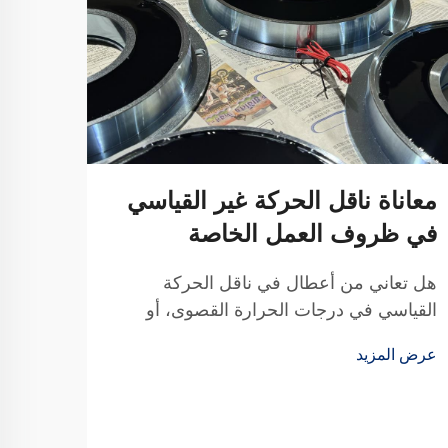
معاناة ناقل الحركة غير القياسي
في ظروف العمل الخاصة
هل تعاني من أعطال في ناقل الحركة
القياسي في درجات الحرارة القصوى، أو
الغبار، أو المساحات الضيقة؟ توفر لك تيانجي
عرض المزيد
بفضل 20 عامًا من البحث والتطوير حلول
موثوقة مخصصة للتوصيلات والأقراص —
مصممة وفقًا للمواصفات الدقيقة لمعداتك.
احصل على استشارة تقنية مجانية اليوم.