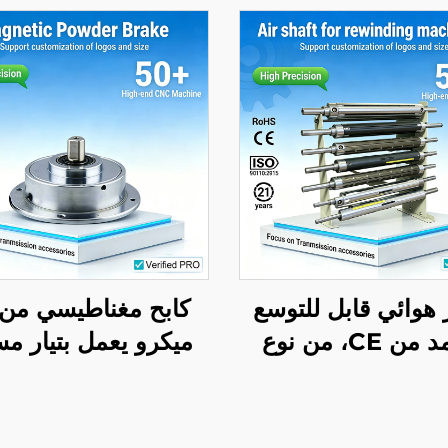
هوائي قابل للتوسع
كابح مغناطيسي من 
معتمد من CE، من نوع
ميكرو يعمل بتيار م
ض، مصنوع من سبائك
24 فولت، هادئ و
لومنيوم، أسطوانة
للبيئة، ويُستخدم للتح
ة منخفضة الاحتكاك
الشد ضمن أجزاء ماك