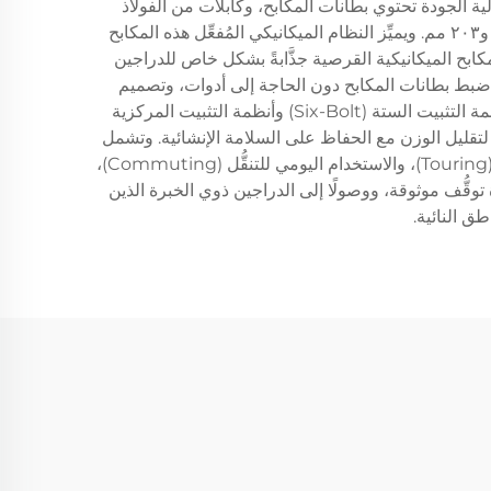
Bike). وتتميَّز أنظمة المكابح هذه بمشابك عالية الجودة تحتوي بطانات المكابح، وكابلات من الفولاذ
المقاوم للصدأ أو المغلفنة التي تنقل قوة الضغط من الذراع، وأقراص تبريد حرارية (Rotors) تتراوح أقطارها عادةً بين ١٦٠ مم و٢٠٣ مم. ويميِّز النظام الميكانيكي المُفعِّل هذه المكابح
كابح الميكانيكية القرصية جذَّابةً بشكل خاص للدراجين
ات ضبط بطانات المكابح دون الحاجة إلى أدوات، وتصميم
مشابك ذات اسطوانتين (Dual-Piston) أو أسطوانة واحدة (Single-Piston)، والتوافق مع مختلف مقاييس الأقراص مثل أنظمة التثبيت الستة (Six-Bolt) وأنظمة التثبيت المركزية
نيوم لتقليل الوزن مع الحفاظ على السلامة الإنشائية. وتشمل
مجالات استخدام أفضل المكابح الميكانيكية القرصية ركوب الدراجات الترفيهية، والسباقات التنافسية، والسفر الطويل بالدراجة (Touring)، والاستخدام اليومي للتنقُّل (Commuting)،
وقُّف موثوقة، ووصولًا إلى الدراجين ذوي الخبرة الذين
طق النائية.