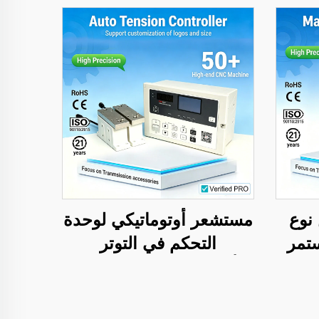
نوع
مستشعر أوتوماتيكي لوحدة
ستمر
التحكم في التوتر
صديق
(أوتوماتيك تيانجي) لآلات
كم في
الطباعة والتغليف
ينات