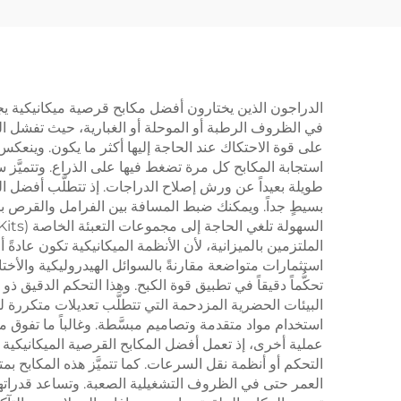
الدراجون الذين يختارون أفضل مكابح قرصية ميكانيكية يجنون 
في الظروف الرطبة أو الموحلة أو الغبارية، حيث تفشل المكا
على قوة الاحتكاك عند الحاجة إليها أكثر ما يكون. وينعكس
استجابة المكابح كل مرة تضغط فيها على الذراع. وتتميَّز س
طويلة بعيداً عن ورش إصلاح الدراجات. إذ تتطلَّب أفضل ال
بسيطٍ جداً. ويمكنك ضبط المسافة بين الفرامل والقرص بدقة
الملتزمين بالميزانية، لأن الأنظمة الميكانيكية تكون عادةً 
تحكُّماً دقيقاً في تطبيق قوة الكبح. وهذا التحكم الدقيق ذ
البيئات الحضرية المزدحمة التي تتطلَّب تعديلات متكررة للس
عملية أخرى، إذ تعمل أفضل المكابح القرصية الميكانيكية 
التحكم أو أنظمة نقل السرعات. كما تتميَّز هذه المكابح 