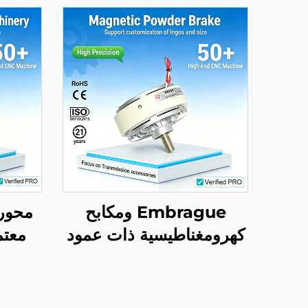
Embrague ومكابح
محور 
كهرومغناطيسية ذات عمود
واحد، عالية الجودة، وفق
المقب
معايير OEM وDIN، جديدة
الأ
نسيجي