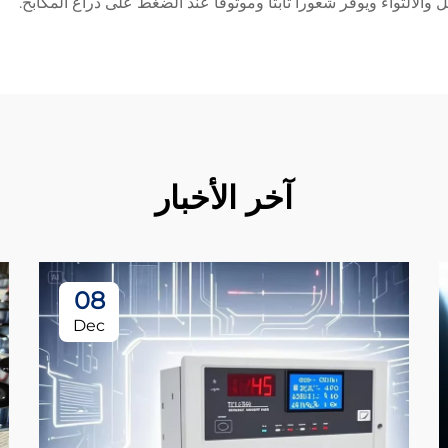
لالتواء ويوفِّر شعوراً ثابتاً وموثوقاً عند الضغط على ذراع المكابح.
آخر الأخبار
08
Dec