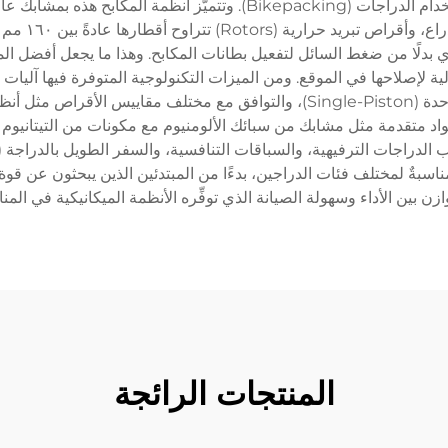
المعبدة (Gravel Riding)، والمغامرات الطويلة باستخدام الدراجات (packing
دي بدلًا من ضغط السائل لتفعيل بطانات المكابح. وهذا ما يجعل أفضل الم
عالية لإصلاحها في الموقع. ومن الميزات التكنولوجية المتوفرة فيها آلي
 الرائدة مواد متقدمة مثل مشابك من سبائك الألومنيوم مع مكونات من التيتا
بةٌ لمختلف فئات الدراجين، بدءًا من المبتدئين الذين يبحثون عن قوة ت
وازن بين الأداء وسهولة الصيانة الذي توفِّره الأنظمة الميكانيكية في المنا
المنتجات الرائجة