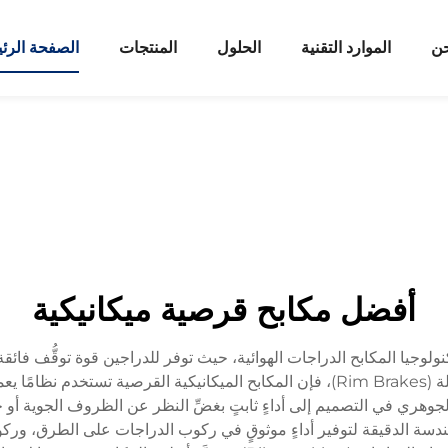
حن
الموارد التقنية
الحلول
المنتجات
الصفحة الرئ
أفضل مكابح قرصية ميكانيكية
ي تكنولوجيا المكابح الدراجات الهوائية، حيث توفر للدراجين قوة توقُّف ف
المكابح التقليدية التي تعمل على الحافة الخارجية للعجلة (Rim Brakes)، فإن المكابح ا
لجوهري في التصميم إلى أداءٍ ثابتٍ بغضِّ النظر عن الظروف الجوية أو 
والهندسة الدقيقة لتوفير أداءٍ موثوقٍ في ركوب الدراجات على الطرق، و