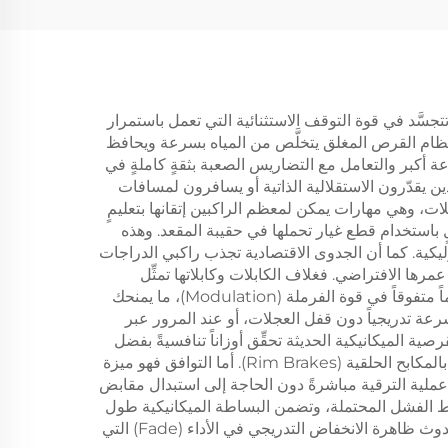
تتجسَّد في قوة التوقف الاستثنائية التي تعمل باستمرار
أن نظام القرص المغلق يتخلَّص من المياه بسرعة ويحافظ
ة أكبر والتعامل مع التضاريس الصعبة بثقةٍ كاملةٍ في
ين يقدّرون الاستقلالية الذاتية أو يسافرون لمسافات
ات، وهي مهارات يمكن لمعظم الراكبين إتقانها بتعليمٍ
ٍ باستخدام قطع غيار تحملها في حقيبة المقعد. وهذه
ة التي تتطلبها الأنظمة الهيدروليكية. كما أن الجدوى الاقتصادية تجذب راكبي الدراجات
عمرها الافتراضي. فغلاف الكابلات وكابلاتها تمثِّل
استثمارات متواضعة مقارنةً بالسوائل الهيدروليكية والأختام والأنابيب. وبجانب ذلك، تقدِّم أفضل المكابح القرصية الميكانيكية تحكُّماً متفوقاً في قوة الفرملة (Modulation)، ما يمنحك
لسرعة تدريجياً دون قفل العجلات، أو عند المرور عبر
ية الميكانيكية الحديثة تحقِّق أوزاناً تنافسيةً بفضل
استخدام مواد متقدمة وتصاميم مبسَّطة. وغالباً ما تفوق مكاسب الأداء الناتجة عن تحسُّن الفرملة أي عقوبة وزنية طفيفة مقارنةً بالمكابح الحلقية (Rim Brakes). أما التوافق فهو ميزة
 عملية الترقية مباشرةً دون الحاجة إلى استبدال مقابض
نقاط الفشل المحتملة، وتضمن البساطة الميكانيكية طول
العمر حتى في الظروف التشغيلية الصعبة. وتساعد قدراتها على إدارة الحرارة على توفير كبح مستمر أثناء النزول الطويل دون حدوث ظاهرة الانخفاض التدريجي في الأداء (Fade) التي