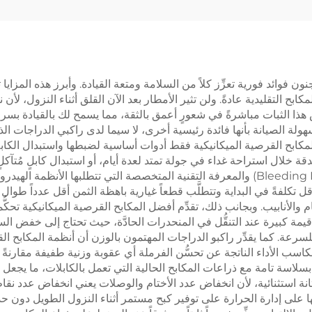
تصنيع الأكياس
فوائد فورية تعزِّز كلاً من السلامة ومتعة القيادة. وأبرز هذه المزايا 
بح التقليدية عادةً. ولن تثير الأمطار بعد الآن القلق أثناء النزول، ل
 هذا الثبات مباشرةً في شعورٍ أعمق بالثقة، مما يسمح لك بالقيادة بسرع
هولة الصيانة بأنها فائدة رئيسية أخرى، لا سيما لدى راكبي الدراجات الذ
مكابح القرصية الميكانيكية فقط أدوات أساسية لضبطها واستبدال الكابل
 خلال استراحة غداء في جولة تمتد لعدة أيام، أو استبدال كابلٍ مُتآكل
السهولة تلغي الحاجة إلى مجموعات التعبئة الخاصة (Bleeding Kits) والمعرفة التقنية المتخصص
أقل تكلفةً في البداية وتتطلَّب قطعاً غيارية باهظة الثمن أقل عدداً طوال 
و قيمة كبيرة عند التنقُّل في المنحدرات الحادَّة، حيث تحتاج إلى خفض ا
رعة. كما يقدِّر راكبو الدراجات المهتمون بالوزن أن أنظمة المكابح القرص
بسلاسة تامة مع ذراعات المكابح الحالية التي تعمل بالكابلات، ما يجعل
بمتانة استثنائية، لأن انخفاض عدد الأختام والوصلات يعني انخفاض عدد 