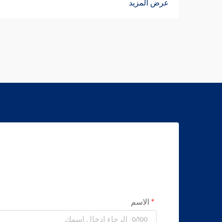
عرض المزيد
وترفع الإنتاج بنسبة 15–20٪، وتضمن سلامة
خالية من الأسبستوس. اكتشف كيف تحقق
الشركات المصنعة الرائدة عالميًا موثوقية
بنسبة 99.8٪ — طلب ورقة المواصفات اليوم.
الاسم
0/100