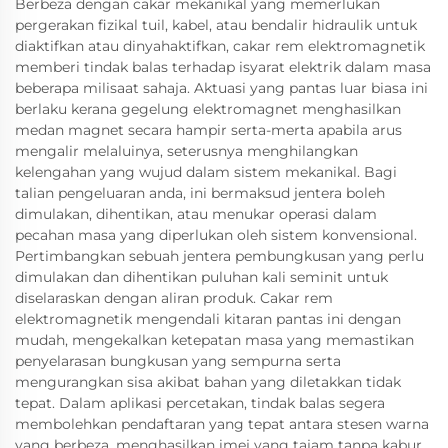
Berbeza dengan cakar mekanikal yang memerlukan
pergerakan fizikal tuil, kabel, atau bendalir hidraulik untuk
diaktifkan atau dinyahaktifkan, cakar rem elektromagnetik
memberi tindak balas terhadap isyarat elektrik dalam masa
beberapa milisaat sahaja. Aktuasi yang pantas luar biasa ini
berlaku kerana gegelung elektromagnet menghasilkan
medan magnet secara hampir serta-merta apabila arus
mengalir melaluinya, seterusnya menghilangkan
kelengahan yang wujud dalam sistem mekanikal. Bagi
talian pengeluaran anda, ini bermaksud jentera boleh
dimulakan, dihentikan, atau menukar operasi dalam
pecahan masa yang diperlukan oleh sistem konvensional.
Pertimbangkan sebuah jentera pembungkusan yang perlu
dimulakan dan dihentikan puluhan kali seminit untuk
diselaraskan dengan aliran produk. Cakar rem
elektromagnetik mengendali kitaran pantas ini dengan
mudah, mengekalkan ketepatan masa yang memastikan
penyelarasan bungkusan yang sempurna serta
mengurangkan sisa akibat bahan yang diletakkan tidak
tepat. Dalam aplikasi percetakan, tindak balas segera
membolehkan pendaftaran yang tepat antara stesen warna
yang berbeza, menghasilkan imej yang tajam tanpa kabur