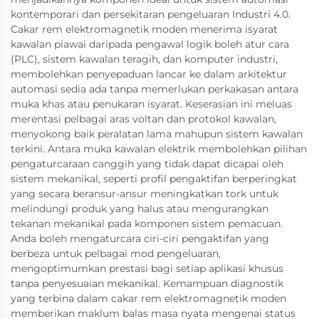
kontemporari dan persekitaran pengeluaran Industri 4.0.
Cakar rem elektromagnetik moden menerima isyarat
kawalan piawai daripada pengawal logik boleh atur cara
(PLC), sistem kawalan teragih, dan komputer industri,
membolehkan penyepaduan lancar ke dalam arkitektur
automasi sedia ada tanpa memerlukan perkakasan antara
muka khas atau penukaran isyarat. Keserasian ini meluas
merentasi pelbagai aras voltan dan protokol kawalan,
menyokong baik peralatan lama mahupun sistem kawalan
terkini. Antara muka kawalan elektrik membolehkan pilihan
pengaturcaraan canggih yang tidak dapat dicapai oleh
sistem mekanikal, seperti profil pengaktifan berperingkat
yang secara beransur-ansur meningkatkan tork untuk
melindungi produk yang halus atau mengurangkan
tekanan mekanikal pada komponen sistem pemacuan.
Anda boleh mengaturcara ciri-ciri pengaktifan yang
berbeza untuk pelbagai mod pengeluaran,
mengoptimumkan prestasi bagi setiap aplikasi khusus
tanpa penyesuaian mekanikal. Kemampuan diagnostik
yang terbina dalam cakar rem elektromagnetik moden
memberikan maklum balas masa nyata mengenai status