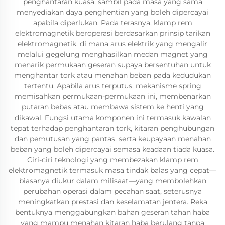
penghantaran kuasa, sambil pada masa yang sama
menyediakan daya penghentian yang boleh dipercayai
apabila diperlukan. Pada terasnya, klamp rem
elektromagnetik beroperasi berdasarkan prinsip tarikan
elektromagnetik, di mana arus elektrik yang mengalir
melalui gegelung menghasilkan medan magnet yang
menarik permukaan geseran supaya bersentuhan untuk
menghantar tork atau menahan beban pada kedudukan
tertentu. Apabila arus terputus, mekanisme spring
memisahkan permukaan-permukaan ini, membenarkan
putaran bebas atau membawa sistem ke henti yang
dikawal. Fungsi utama komponen ini termasuk kawalan
tepat terhadap penghantaran tork, kitaran penghubungan
dan pemutusan yang pantas, serta keupayaan menahan
beban yang boleh dipercayai semasa keadaan tiada kuasa.
Ciri-ciri teknologi yang membezakan klamp rem
elektromagnetik termasuk masa tindak balas yang cepat—
biasanya diukur dalam milisaat—yang membolehkan
perubahan operasi dalam pecahan saat, seterusnya
meningkatkan prestasi dan keselamatan jentera. Reka
bentuknya menggabungkan bahan geseran tahan haba
yang mampu menahan kitaran haba berulang tanpa