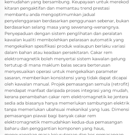
kemudahan yang bersambung. Keupayaan untuk merekod
kitaran pengaktifan dan memantau trend prestasi
membantu anda mengoptimumkan jadual
penyelenggaraan berdasarkan penggunaan sebenar, bukan
berdasarkan selang masa yang sewenang-wenangnya.
Penyepaduan dengan sistem penglihatan dan peralatan
kawalan kualiti membolehkan pelarasan automatik yang
mengekalkan spesifikasi produk walaupun berlaku variasi
dalam bahan atau keadaan persekitaran. Cakar rem
elektromagnetik boleh menyertai sistem kawalan gelung
tertutup di mana maklum balas secara berterusan
menyesuaikan operasi untuk mengekalkan parameter
sasaran, memberikan konsistensi yang tidak dapat dicapai
oleh kawalan manual. Projek pemasangan semula (retrofit)
mendapat manfaat daripada proses integrasi yang mudah,
kerana penambahan cakar rem elektromagnetik ke jentera
sedia ada biasanya hanya memerlukan sambungan elektrik
tanpa memerlukan ubahsuai mekanikal yang luas. Dimensi
pemasangan piawai bagi banyak cakar rem
elektromagnetik memudahkan kedua-dua pemasangan
baharu dan penggantian komponen yang haus,
mengurangkan masa kejuruteraan dan kos pemasangan.