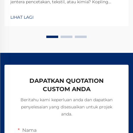
jentera pencetakan, tekstil, atau kimia? Kopling
elektromagnetik TJ-A menghilangkan gelinciran,
meningkatkan keluaran sebanyak 15–20%, dan
LIHAT LAGI
memastikan keselamatan tanpa asbes. Ketahui
bagaimana pengilang terkemuka global mencapai
kebolehpercayaan 99.8%—minta borang spesifikasi
hari ini.
DAPATKAN QUOTATION
CUSTOM ANDA
Beritahu kami keperluan anda dan dapatkan
penyelesaian yang disesuaikan untuk projek
anda.
Nama