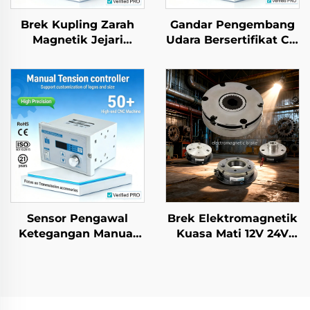
Brek Kupling Zarah
Gandar Pengembang
Magnetik Jejari
Udara Bersertifikat CE,
Tunggal Berkualiti
Jenis Bahu, Aloi
Tinggi Piawaian OEM
Aluminium, Rol Tekstil
DIN Baharu
Bergeseran Rendah
Sensor Pengawal
Brek Elektromagnetik
Ketegangan Manual
Kuasa Mati 12V 24V
dengan Brek Serbuk
Komponen Transmisi
Magnetik untuk
Brek Rotasi dan
Bahagian Mesin
Peredam
Kertas