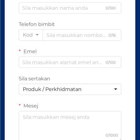
0/100
Telefon bimbit
Kod
0/16
Emel
0/100
Sila sertakan
Produk / Perkhidmatan
Mesej
0/1000