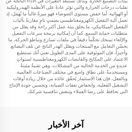
بيئات التصنيع الحارة. وبذلك تُستبعد التغيرات في الأداء الناتجة عن
تقلبات درجات الحرارة والتي تؤثر عادةً على الأنظمة الهيدروليكية
أو الهوائية. أما خفض مستوى الضوضاء فهو ميزةٌ غالباً ما تُهمَل، إذ
تعمل آلية التفعيل الكهرومغناطيسي بصمتٍ تامٍ مقارنةً بآليات
التفعيل الميكانيكي، ما يخلق بيئة عمل أكثر راحة وقد يقلل من
متطلبات حماية السمع. كما أن إمكانية برمجة سرعات التفعيل
والإلغاء تمنحك تحكّماً دقيقاً في ملفات تسارع وتباطؤ الحركة، ما
يحسّن التعامل مع المنتجات ويقلل الهدر الناتج عن تلف البضائع.
وأخيراً، فإن الموثوقية على المدى الطويل تعني أنك تستطيع
الاعتماد على المكابح والقابضات الكهرومغناطيسية لسنواتٍ
عديدةٍ من الخدمة الخالية من المشكلات، وهي تقنيةٌ مثبتةٌ
ومستخدمةٌ على نطاق واسع في مختلف الصناعات العالمية.
وبالفعل، فإن هذا الاستثمار يُحقّق عائدَه من خلال زيادة أوقات
التشغيل الفعلية، وانخفاض نفقات الصيانة، وتحسين جودة الإنتاج
التي تحافظ على رضا العملاء وتنعش تنافسية شركتك.
آخر الأخبار