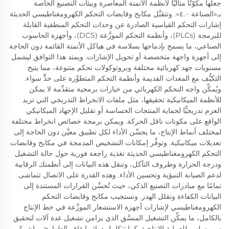
جعلها مكوّنًا مثاليًّا لأنظمة الأتمتة المعاصرة وبيئات التصنيع الخاصة
بـ«الصناعة ٤.٠». وتتقبَّل مكابح وقابضات التحكم الكهرومغناطيسي الحديثة
إشارات التحكم القياسية الصادرة عن وحدات التحكم المنطقية القابلة
للبرمجة (PLCs)، وأنظمة التحكم الموزَّعة (DCS)، وأجهزة الحاسوب
الصناعي، ما يسمح بإدماجها بسلاسة في هياكل الأتمتة القائمة دون الحاجة
إلى أجهزة واجهة متخصصة أو تحويل الإشارات. ويمتد هذا التوافق ليشمل
مستويات جهد كهربائية مختلفة وبروتوكولات تحكم متنوعة، مما يتيح
التكيُّف مع المعدات القديمة وأنظمة التحكم المتطوِّرة على حدٍّ سواء.
ويُمكِّن واجه التحكم الكهربائي من خيارات برمجية متقدِّمة لا يمكن
للأنظمة الميكانيكية تحقيقها، مثل ملفات الانخراط التدريجي التي تزيد
العزم تدريجيًّا لحماية المنتجات الحساسة أو تقليل الإجهاد الميكانيكي
الواقع على مكونات ناقل الحركة. ويمكن برمجة خصائص انخراط مختلفة
لمختلف أنماط الإنتاج، ما يحسِّن الأداء لكل تطبيق معيَّن دون الحاجة إلى
تعديلات ميكانيكية. وتوفِّر إمكانات التشخيص المدمجة في مكابح وقابضات
التحكم الكهرومغناطيسي الحديثة تغذية راجعة فورية حول حالة التشغيل
ودرجة الحرارة وظروف التآكل، وتنقل هذه البيانات إلى أنظمتك الرقابية
لدعم الصيانة التنبؤية وتحسين الأداء. وهذه القدرة على الاتصال تتماشى
تمامًا مع مبادرات التصنيع الذكي، حيث تُحسِّن القرارات المستندة إلى
البيانات الكفاءة وتقلل الهدر. وتستجيب مكابح وقابضات التحكم
الكهرومغناطيسي لإشارات أجهزة الاستشعار الموزَّعة في خط الإنتاج
بالكامل، ما يمكِّن التشغيل المنسَّق الذي يزامن تشغيل عدة آلات لتحقيق
سير سلس للعملية الإنتاجية. كما تتكامل دوائر إيقاف الطوارئ مباشرةً،