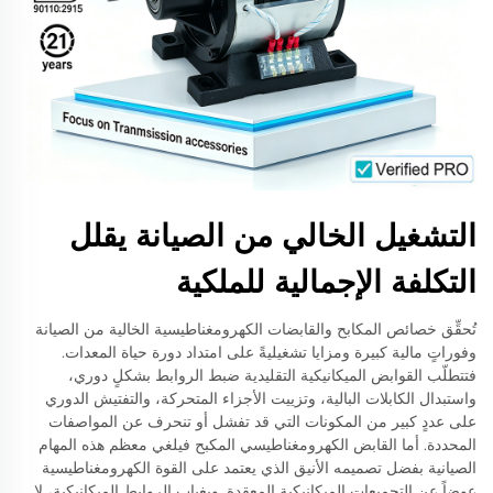
التشغيل الخالي من الصيانة يقلل
التكلفة الإجمالية للملكية
تُحقِّق خصائص المكابح والقابضات الكهرومغناطيسية الخالية من الصيانة
وفوراتٍ مالية كبيرة ومزايا تشغيليةً على امتداد دورة حياة المعدات.
فتتطلّب القوابض الميكانيكية التقليدية ضبط الروابط بشكلٍ دوري،
واستبدال الكابلات البالية، وتزييت الأجزاء المتحركة، والتفتيش الدوري
على عددٍ كبير من المكونات التي قد تفشل أو تنحرف عن المواصفات
المحددة. أما القابض الكهرومغناطيسي المكبح فيلغي معظم هذه المهام
الصيانية بفضل تصميمه الأنيق الذي يعتمد على القوة الكهرومغناطيسية
عوضاً عن التجميعات الميكانيكية المعقدة. وبغياب الروابط الميكانيكية، لا