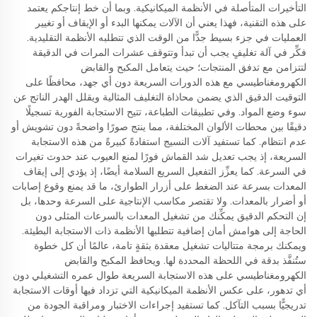
التأخيرات المتأصلة في الأنظمة الميكانيكية. وبما أن خط إنتاجكم يعتمد
على هذه التقنية، فهذا يعني أن الآلات يمكنها البدء أو الإيقاف أو تغيير
العمليات في جزء بسيط جدًّا من الوقت الذي تتطلبه الأنظمة التقليدية.
فكِّر في آلة تغليفٍ يجب أن تبدأ وتتوقف عشرات المرات في الدقيقة
لتتزامن مع تدفق المنتجات؛ حيث يتعامل المكبح والقابض
الكهرومغناطيسي مع هذه الدورات السريعة دون أي جهد، محافظًا على
التوقيت الدقيق الذي يضمن محاذاة التغليف المثالية ويقلل الهدر الناتج عن
سوء وضع المواد. وفي تطبيقات الطباعة، تتيح الاستجابة الفورية تسجيلًا
دقيقًا بين محطات الألوان المختلفة، مما ينتج صورًا واضحةً دون تشويش أو
عدم انتظام. كما تستفيد آلات النسيج استفادةً كبيرةً من هذه الاستجابة
السريعة، إذ يجب تعديل شد القماش فورًا لمنع العيوب عند حدوث تغيرات
في السرعة. كما يعزِّز التفعيل السريع السلامة أيضًا، إذ يؤدي إلى إيقاف
المعدات بسرعة عند الضغط على أزرار الطوارئ، ما قد يمنع وقوع إصابات
أو أضرار بالمعدات. ولا تقتصر مكاسب الإنتاجية على السرعة وحدها، بل
إن التحكم الدقيق يمكِّنك من تشغيل المعدات بالسرعات المثلى دون
الحاجة إلى هوامش أمان إضافية تتطلبها الأنظمة ذات الاستجابة البطيئة.
ويمكنك برمجة متتاليات تشغيل معقدة بثقةٍ تامة، عالمًا أن كل خطوة
ستُنفَّذ بدقة في اللحظة المحددة لها. ويحافظ المكبح والقابض
الكهرومغناطيسي على هذه الاستجابة السريعة طوال عمره التشغيلي دون
أي تدهور، على عكس الأنظمة الميكانيكية التي تزداد فيها أوقات الاستجابة
تدريجيًّا بسبب التآكل. كما تستفيد إجراءات الاختبار ومراقبة الجودة من