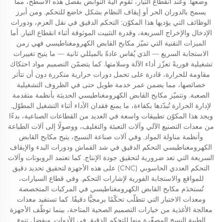
وضعها. وعند انقطاع التيار، تقوم آلية النوابض بفصل هذه الأسطح، مما
يسمح بالدوران الحر أو إيقاف النظام بشكل خاضع للتحكم. ومن أبرز
الوظائف التي يؤديها هذا المكوّن: التحكم الدقيق في نقل العزم، ودورات
الإدخال والإخراج السريعة، وقدرة التثبيت الموثوقة أثناء انقطاع التيار. أما
الميزات التقنية التي تميّز مكابح القابض الكهرومغناطيسي فهي زمن
الاستجابة السريع — الذي يُقاس عادةً بالميللي ثانية — ما يتيح تغييرات
تشغيلية فوريةً تعزّز أداء الآلة وسلامتها. كما يتضمّن التصميم مواد احتكاك
مقاومة للحرارة، قادرة على تحمل دورات حرارية متكررة دون أن تتأثر
خصائصها، مما يضمن عمر خدمة طويل حتى في الظروف التشغيلية
الصعبة. وتتميّز مكابح القابض الكهرومغناطيسي الحديثة بأنظمة متقدمة
لإدارة الحرارة تُبدّدها بكفاءة، ما يمنع فقدان الأداء أثناء التشغيل المطوّل.
ويجد هذا المكوّن تطبيقات واسعة في العديد من القطاعات الصناعية، بدءًا
من معدات التصنيع الآلي وآلات التعبئة والتغليف، ووصولًا إلى آلات الطباعة
وأنظمة مناولة المواد. وفي آلات صناعة النسيج، يتيح مكابح القابض
الكهرومغناطيسي التحكم الدقيق في شد القماش ودورات البدء والإيقاف
السريعة التي تعد ضرورية لتحقيق جودة الإنتاج. كما تعتمد الروبوتات وآلات
التحكم العددي الحاسوبي (CNC) على هذه الأجهزة لتحقيق تحديد دقيق
للمواقع والاستجابة الفورية لإشارات التحكم. وفي قطاع السيارات،
تُستخدَم مكابح القابض الكهرومغناطيسي في المركبات المتخصصة
ومعدات الاختبار التي تتطلّب تحكّمًا برمجيًّا دقيقًا. كما تستفيد معدات
معالجة الأغذية من خيارات التصميم الصحية المتاحة، بينما توظّف الأجهزة
الطبية النسخ المصغّرة منها للتحكم الدقيق في الأدوات. وبفضل تنوع