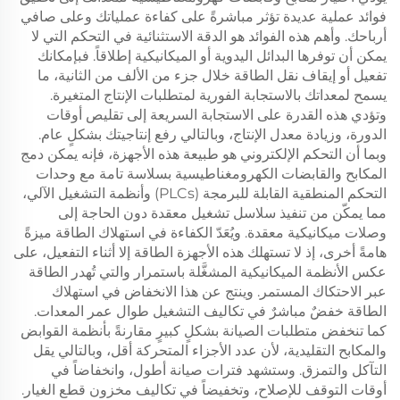
فوائد عملية عديدة تؤثر مباشرةً على كفاءة عملياتك وعلى صافي
أرباحك. وأهم هذه الفوائد هو الدقة الاستثنائية في التحكم التي لا
يمكن أن توفرها البدائل اليدوية أو الميكانيكية إطلاقاً. فبإمكانك
تفعيل أو إيقاف نقل الطاقة خلال جزء من الألف من الثانية، ما
يسمح لمعداتك بالاستجابة الفورية لمتطلبات الإنتاج المتغيرة.
وتؤدي هذه القدرة على الاستجابة السريعة إلى تقليص أوقات
الدورة، وزيادة معدل الإنتاج، وبالتالي رفع إنتاجيتك بشكلٍ عام.
وبما أن التحكم الإلكتروني هو طبيعة هذه الأجهزة، فإنه يمكن دمج
المكابح والقابضات الكهرومغناطيسية بسلاسة تامة مع وحدات
التحكم المنطقية القابلة للبرمجة (PLCs) وأنظمة التشغيل الآلي،
مما يمكّن من تنفيذ سلاسل تشغيل معقدة دون الحاجة إلى
وصلات ميكانيكية معقدة. ويُعَدّ الكفاءة في استهلاك الطاقة ميزةً
هامةً أخرى، إذ لا تستهلك هذه الأجهزة الطاقة إلا أثناء التفعيل، على
عكس الأنظمة الميكانيكية المشغَّلة باستمرار والتي تُهدر الطاقة
عبر الاحتكاك المستمر. وينتج عن هذا الانخفاض في استهلاك
الطاقة خفضٌ مباشرٌ في تكاليف التشغيل طوال عمر المعدات.
كما تنخفض متطلبات الصيانة بشكلٍ كبيرٍ مقارنةً بأنظمة القوابض
والمكابح التقليدية، لأن عدد الأجزاء المتحركة أقل، وبالتالي يقل
التآكل والتمزق. وستشهد فترات صيانة أطول، وانخفاضاً في
أوقات التوقف للإصلاح، وتخفيضاً في تكاليف مخزون قطع الغيار.