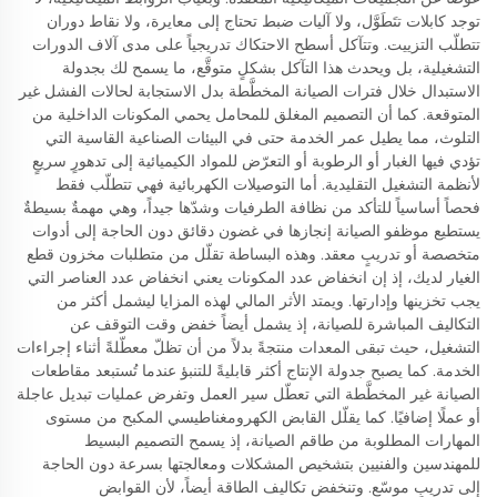
توجد كابلات تتَطَوَّل، ولا آليات ضبط تحتاج إلى معايرة، ولا نقاط دوران
تتطلّب التزييت. وتتآكل أسطح الاحتكاك تدريجياً على مدى آلاف الدورات
التشغيلية، بل ويحدث هذا التآكل بشكلٍ متوقَّع، ما يسمح لك بجدولة
الاستبدال خلال فترات الصيانة المخطَّطة بدل الاستجابة لحالات الفشل غير
المتوقعة. كما أن التصميم المغلق للمحامل يحمي المكونات الداخلية من
التلوث، مما يطيل عمر الخدمة حتى في البيئات الصناعية القاسية التي
تؤدي فيها الغبار أو الرطوبة أو التعرّض للمواد الكيميائية إلى تدهورٍ سريعٍ
لأنظمة التشغيل التقليدية. أما التوصيلات الكهربائية فهي تتطلّب فقط
فحصاً أساسياً للتأكد من نظافة الطرفيات وشدّها جيداً، وهي مهمةٌ بسيطةٌ
يستطيع موظفو الصيانة إنجازها في غضون دقائق دون الحاجة إلى أدوات
متخصصة أو تدريبٍ معقد. وهذه البساطة تقلّل من متطلبات مخزون قطع
الغيار لديك، إذ إن انخفاض عدد المكونات يعني انخفاض عدد العناصر التي
يجب تخزينها وإدارتها. ويمتد الأثر المالي لهذه المزايا ليشمل أكثر من
التكاليف المباشرة للصيانة، إذ يشمل أيضاً خفض وقت التوقف عن
التشغيل، حيث تبقى المعدات منتجةً بدلاً من أن تظلّ معطّلةً أثناء إجراءات
الخدمة. كما يصبح جدولة الإنتاج أكثر قابليةً للتنبؤ عندما تُستبعد مقاطعات
الصيانة غير المخطَّطة التي تعطّل سير العمل وتفرض عمليات تبديل عاجلة
أو عملًا إضافيًا. كما يقلّل القابض الكهرومغناطيسي المكبح من مستوى
المهارات المطلوبة من طاقم الصيانة، إذ يسمح التصميم البسيط
للمهندسين والفنيين بتشخيص المشكلات ومعالجتها بسرعة دون الحاجة
إلى تدريبٍ موسّع. وتنخفض تكاليف الطاقة أيضاً، لأن القوابض