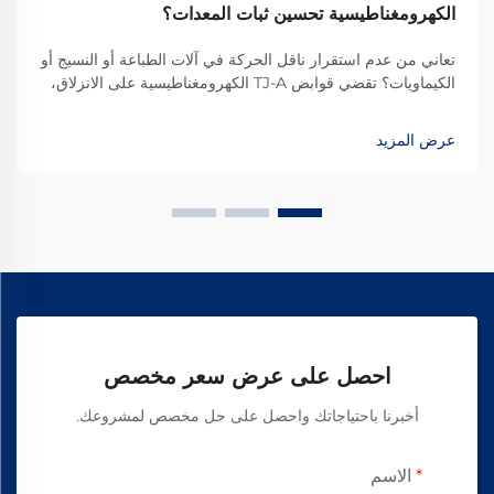
الكهرومغناطيسية تحسين ثبات المعدات؟
تعاني من عدم استقرار ناقل الحركة في آلات الطباعة أو النسيج أو
الكيماويات؟ تقضي قوابض TJ-A الكهرومغناطيسية على الانزلاق،
وترفع الإنتاج بنسبة 15–20٪، وتضمن سلامة خالية من الأسبستوس.
اكتشف كيف تحقق الشركات المصنعة الرائدة عالميًا موثوقية بنسبة
عرض المزيد
99.8٪ — طلب ورقة المواصفات اليوم.
احصل على عرض سعر مخصص
أخبرنا باحتياجاتك واحصل على حل مخصص لمشروعك.
الاسم