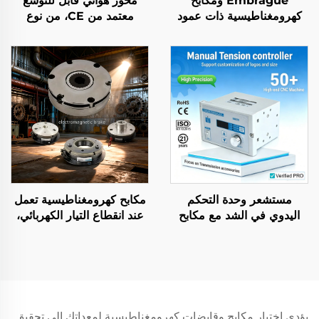
Embrague ومكابح
محور هوائي قابل للتوسع
كهرومغناطيسية ذات عمود
معتمد من CE، من نوع
واحد، عالية الجودة، وفق
المقبض، مصنوع من سبائك
معايير OEM وDIN، جديدة
الألومنيوم، أسطوانة نسيجية
منخفضة الاحتكاك
مستشعر وحدة التحكم
مكابح كهرومغناطيسية تعمل
اليدوي في الشد مع مكابح
عند انقطاع التيار الكهربائي،
مغناطيسية للبودرة لمكونات
12 فولت / 24 فولت، مكابح
آلات صناعة الورق
دوّارة، مُبطِّئات انتقال
الحركة، أجزاء نقل حركة
يؤدي اختيار مكابح وقابضات كهرومغناطيسية لمعداتك إلى تحقيق