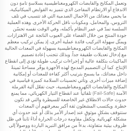
وتعمل المكابح والقابضات الكهرومغناطيسية بسلاسةٍ تامةٍ دون
الاندفاع أو الارتطام المفاجئ الذي تتميز به القوابض الميكانيكية،
ما يحمي معداتك من الأحمال الصدمية التي قد تتسبب في تلف
التروس، والمحامل، ومكونات ناقل الحركة الأخرى. وهذه العملية
السلسة تمدّ في عمر النظام بأكمله، وفي الوقت نفسه تحسّن
جودة المنتج من خلال القضاء على العيوب الناتجة عن الاهتزازات.
ويمثّل سهولة التركيب فائدة عملية أخرى، إذ يمكن تركيب معظم
المكابح والقابضات الكهرومغناطيسية بسهولة في المعدات الحالية
مع إدخال تعديلات طفيفة جداً. وبذلك تتجنب إعادة تصميم
الماكينات بتكلفة عالية أو إجراءات تركيب طويلة تؤدي إلى انقطاع
الإنتاج. كما أن التصميم المدمج لهذه الأجهزة يوفّر مساحةً ثمينةً
داخل معداتك، ما يسمح بترتيب أكثر كفاءة للمعدات أو إمكانية
إضافة ميزات أخرى. وتأتي تحسينات السلامة كميزة قياسية في
المكابح والقابضات الكهرومغناطيسية، حيث تفعّل آلية الفرملة
الآمنة (Fail-Safe) تلقائياً عند انقطاع التيار الكهربائي، مما يمنع
حدوث حالات الانطلاق غير الخاضعة للسيطرة والتي قد تكون
خطرة. ويكتسب المشغلون ثقة أكبر بمعرفتهم أن المعدات
ستتوقف بشكلٍ موثوقٍ عند إصدار الأمر بذلك أو عند حدوث أي
مشكلة كهربائية. وتكفل مقاومة درجات الحرارة أداءً ثابتاً في ظل
ظروف بيئية متفاوتة، بدءاً من مرافق التبريد الباردة ووصولاً إلى