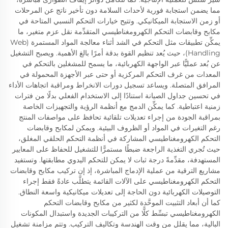
مما يضمن استجابة فورية لأحداث السلامة دون تأخير ناتج عن المرحلات
أو زمن الاستجابة الميكانيكي. وتتيح خيارات التحكم النسبي المتاحة في
مكابح وقابضات التحكم الكهرومغناطيسي المتقدِّمة نقل عزم متغير، ما
يمكِّن تطبيقات مثل التحكم في الشد أثناء معالجة المواد المستمرة (Web
Handling)، حيث يُعد تنظيم القوة بدقة أمرًا بالغ الأهمية. ويصبح التشغيل
عن بُعد عمليًّا عبر الواجهة الكهربائية، ما يسمح للمشغلين بالتحكم في
المعدات من غرف التحكم المركزية أو حتى عبر الأجهزة المحمولة في
المرافق المتصلة. ويساعد تسجيل دورات الانخراط ومراقبة اتجاهات الأداء
في تحسين جداول الصيانة استنادًا إلى الاستخدام الفعلي بدلًا من فترات
زمنية اعتباطية. كما يمكِّن الدمج مع أنظمة الرؤية والتجهيزات الخاصة
بمراقبة الجودة من إجراء تعديلات تلقائية تحافظ على مواصفات المنتج
رغم التغيرات في المواد أو الظروف البيئية. ويمكن لمكابح وقابضات
التحكم الكهرومغناطيسي المشاركة في أنظمة التحكم الحلقي المغلق،
حيث تُجري التغذية الراجعة ضبطًا مستمرًّا للتشغيل للحفاظ على المعايير
المستهدفة، مقدِّمةً درجة ثبات لا يمكن للتحكم اليدوي مطابقتها. وتستفيد
مشاريع الترقية من عملية الإدماج المباشرة، إذ إن تركيب مكابح وقابضات
التحكم الكهرومغناطيسي على الآلات القائمة يتطلَّب عادةً فقط إجراء
التوصيلات الكهربائية دون الحاجة إلى تعديلات ميكانيكية واسعة النطاق.
كما أن أبعاد التثبيت الموحَّدة لكثير من مكابح وقابضات التحكم
الكهرومغناطيسي تبسِّط كلًّا من التركيبات الجديدة واستبدال المكونات
البالية، مما يقلل من وقت الهندسة وتكاليف التركيب. وتتم مزامنة تشغيل