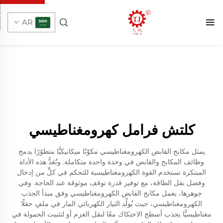
AR
كلتش فرامل كهرومغناطيسي
يمثل مكابح القابض الكهرومغناطيسي مكوّنًا ميكانيكيًّا متطوّرًا يدمج
وظائف المكابح والقابض في وحدة واحدة متكاملة. وتُعَدُّ هذه الأداة
المبتكرة تستخدم القوة الكهرومغناطيسية للتحكم في كلٍّ من إدخال
وفصل نقل الطاقة، مع توفير قدرة توقف موثوقة عند الحاجة. وفي
جوهرها، يعمل مكابح القابض الكهرومغناطيسي وفق مبدأ الجذب
الكهرومغناطيسي، حيث يُولِّد التيار الكهربائي المار في ملفٍ حقلًا
مغناطيسيًّا يجذب أسطح الاحتكاك معًا لنقل العزم أو لتثبيت الحمولة في