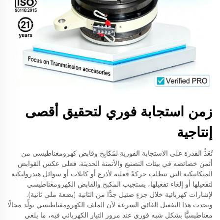
زمن استجابة فوري لتحقيق أقصى
إنتاجية
تُعَدُّ القدرة على الاستجابة الفورية لمُكابِح وقابض كهرومغناطيسي من
أثمن خصائصه في بيئات التصنيع والأتمتة الحديثة. فعلى عكس القوابض
الميكانيكية التي تتطلب حركةً فعلية لأذرع أو كابلات أو سوائل هيدروليكية
لتفعيلها أو إلغاء تفعيلها، يستجيب المكبح والقابض الكهرومغناطيسي
لإشارات كهربائية خلال جزءٍ ضئيل جدًّا من الثانية (بضعة ملي ثانية).
ويحدث هذا التفعيل الفائق السرعة لأن الملف الكهرومغناطيسي يولِّد مجالًا
مغناطيسيًّا بشكل شبه فوري عند مرور التيار الكهربائي فيه، ما يلغي