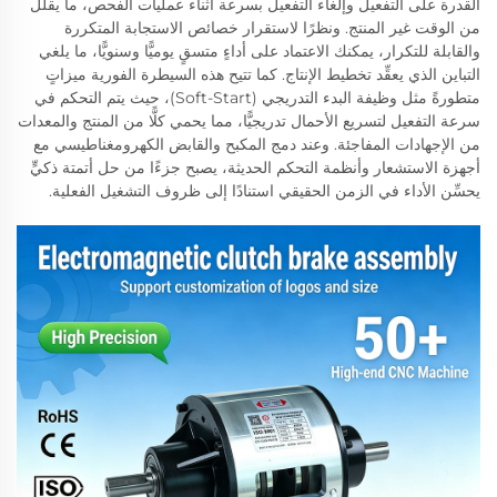
القدرة على التفعيل وإلغاء التفعيل بسرعة أثناء عمليات الفحص، ما يقلل
من الوقت غير المنتج. ونظرًا لاستقرار خصائص الاستجابة المتكررة
والقابلة للتكرار، يمكنك الاعتماد على أداءٍ متسقٍ يوميًّا وسنويًّا، ما يلغي
التباين الذي يعقِّد تخطيط الإنتاج. كما تتيح هذه السيطرة الفورية ميزاتٍ
متطورةً مثل وظيفة البدء التدريجي (Soft-Start)، حيث يتم التحكم في
سرعة التفعيل لتسريع الأحمال تدريجيًّا، مما يحمي كلًّا من المنتج والمعدات
من الإجهادات المفاجئة. وعند دمج المكبح والقابض الكهرومغناطيسي مع
أجهزة الاستشعار وأنظمة التحكم الحديثة، يصبح جزءًا من حل أتمتة ذكيٍّ
يحسِّن الأداء في الزمن الحقيقي استنادًا إلى ظروف التشغيل الفعلية.