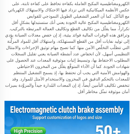
الكهرومغناطيسية المكبح العاملة بكفاءة تحافظ على كفاءة ثابتة، على
عكس الأنظمة الميكانيكية التي تزداد فيها الاحتكاك والاستهلاك الكهربائي
مع التآكل. كما أن العمر التشغيلي الطويل النموذجي للقوابض
الكهرومغناطيسية المكبح عالية الجودة يعني أنك ستستبدلها بشكلٍ أقل
تكراراً، مما يقلّل من تكاليف القطع وتكاليف العمالة المرتبطة بالتركيب.
وترافق هذه الوفرات المالية فوائد بيئية، إذ إن خفض معدلات الصيانة يؤدي
إلى توليد نفايات أقل من القطع المستهلكة، واستهلاك أقل للمواد المزلِّتة
التي تتطلّب التخلّص الآمن منها. كما تصبح مهام توثيق الإجراءات والامتثال
التنظيمي أسهل، لأن انخفاض عدد أنشطة الصيانة يعني تقليل السجلات
المطلوب الاحتفاظ بها، وتبسيط إثبات موثوقية المعدات عند الحصول على
شهادات الجودة. كما أن الأداء المتوقَّع يقلّل من المخزون الاحتياطي
والهوامش الأمنية التي يجب أن تحتفظ بها، إذ يسمح التشغيل المنتظم
للمعدات بالتحكم الدقيق في المخزون والاستخدام الأمثل للموارد. وقد
تنخفض تكاليف التأمين أيضاً، إذ إن المعدات المُدارة جيداً والمزوَّدة بميزات
أمان موثوقة تمثّل مخاطر أقل.