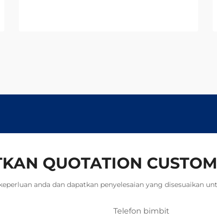
tahun. Kurangkan sisa, tingkatkan
kecekapan, dan pastikan
kebolehpercayaan. Mohon sebut
harga hari ini.
KAN QUOTATION CUSTOM
keperluan anda dan dapatkan penyelesaian yang disesuaikan unt
Telefon bimbit