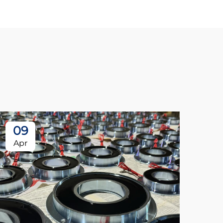
09
Apr