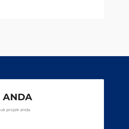
mengikut spesifikasi anda.
Dapatkan perundingan teknikal
percuma hari ini.
 ANDA
uk projek anda.