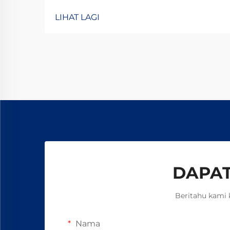
jentera pencetakan, tekstil, atau
LIHAT LAGI
kimia? Kopling elektromagnetik TJ-
A menghilangkan gelinciran,
meningkatkan keluaran sebanyak
15–20%, dan memastikan
keselamatan tanpa asbes. Ketahui
bagaimana pengilang terkemuka
global mencapai kebolehpercayaan
99.8%—minta borang spesifikasi
hari ini.
DAPAT
Beritahu kami 
Nama