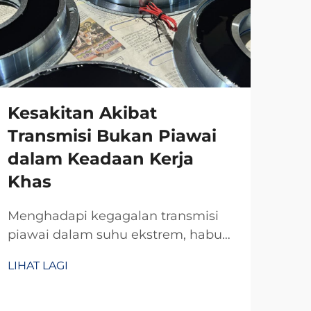
Kesakitan Akibat
Transmisi Bukan Piawai
dalam Keadaan Kerja
Khas
Menghadapi kegagalan transmisi
piawai dalam suhu ekstrem, habuk,
atau ruang sempit? R&D TianJi
LIHAT LAGI
selama 20 tahun menghasilkan
kopling dan brek suai yang boleh
dipercayai—direkabentuk khusus