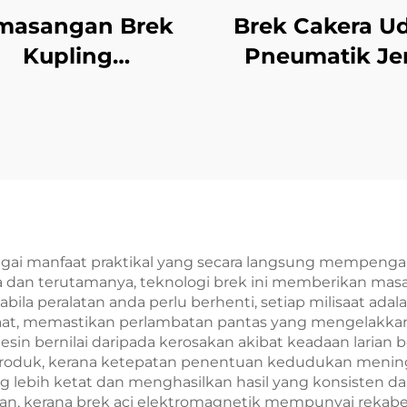
masangan Brek
Brek Cakera U
Kupling
Pneumatik Je
ektromagnetik
Menegak da
ji 24V Keluli OEM
Melintang DBG 
eh Disesuaikan
Kaliper Indust
untuk Mesin
Fotokopi
gai manfaat praktikal yang secara langsung mempenga
ma dan terutamanya, teknologi brek ini memberikan mas
la peralatan anda perlu berhenti, setiap milisaat adal
saat, memastikan perlambatan pantas yang mengelakka
n bernilai daripada kerosakan akibat keadaan larian b
produk, kerana ketepatan penentuan kedudukan menin
lebih ketat dan menghasilkan hasil yang konsisten da
kan, kerana brek aci elektromagnetik mempunyai rekab