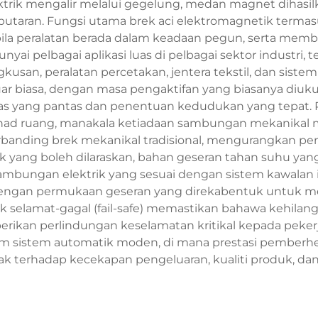
lektrik mengalir melalui gegelung, medan magnet dihas
putaran. Fungsi utama brek aci elektromagnetik ter
ila peralatan berada dalam keadaan pegun, serta mem
unyai pelbagai aplikasi luas di pelbagai sektor industr
san, peralatan percetakan, jentera tekstil, dan siste
r biasa, dengan masa pengaktifan yang biasanya diuku
alas yang pantas dan penentuan kedudukan yang tepat
rhad ruang, manakala ketiadaan sambungan mekanikal
erbanding brek mekanikal tradisional, mengurangkan penc
k yang boleh dilaraskan, bahan geseran tahan suhu ya
 sambungan elektrik yang sesuai dengan sistem kawalan i
engan permukaan geseran yang direkabentuk untuk men
 selamat-gagal (fail-safe) memastikan bahawa kehilan
rikan perlindungan keselamatan kritikal kepada peker
lam sistem automatik moden, di mana prestasi pemberhe
 terhadap kecekapan pengeluaran, kualiti produk, dan