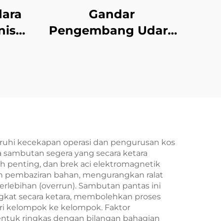
dara
Gandar
nis
Pengembang Udara
n
yang Dapat
DBH,
Dikembangkan, Saiz
ri
3–6 Inci, Keluli dan
Aloi Aluminium,
Bersertifikat CE, Laris
ruhi kecekapan operasi dan pengurusan kos
a sambutan segera yang secara ketara
ah penting, dan brek aci elektromagnetik
n pembaziran bahan, mengurangkan ralat
erlebihan (overrun). Sambutan pantas ini
gkat secara ketara, membolehkan proses
ri kelompok ke kelompok. Faktor
entuk ringkas dengan bilangan bahagian