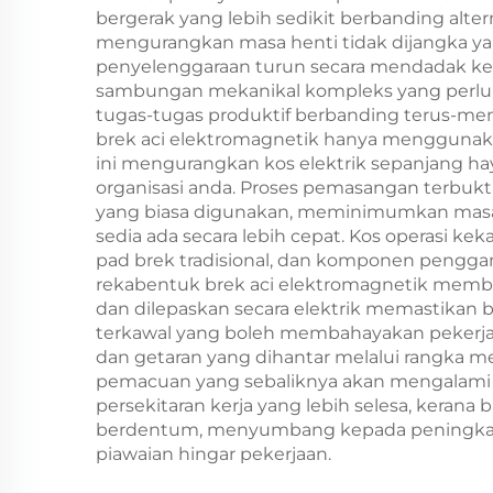
bergerak yang lebih sedikit berbanding alter
mengurangkan masa henti tidak dijangka y
penyelenggaraan turun secara mendadak keran
sambungan mekanikal kompleks yang perlu 
tugas-tugas produktif berbanding terus-men
brek aci elektromagnetik hanya menggunaka
ini mengurangkan kos elektrik sepanjang ha
organisasi anda. Proses pemasangan terbukt
yang biasa digunakan, meminimumkan masa 
sedia ada secara lebih cepat. Kos operasi 
pad brek tradisional, dan komponen penggan
rekabentuk brek aci elektromagnetik membe
dan dilepaskan secara elektrik memastikan 
terkawal yang boleh membahayakan pekerja
dan getaran yang dihantar melalui rangka 
pemacuan yang sebaliknya akan mengalami h
persekitaran kerja yang lebih selesa, keran
berdentum, menyumbang kepada peningkatan
piawaian hingar pekerjaan.