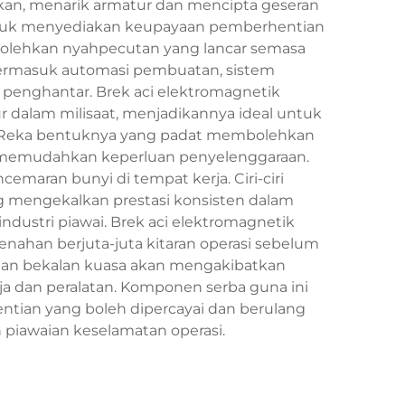
ilkan, menarik armatur dan mencipta geseran
masuk menyediakan keupayaan pemberhentian
bolehkan nyahpecutan yang lancar semasa
i, termasuk automasi pembuatan, sistem
m penghantar. Brek aci elektromagnetik
r dalam milisaat, menjadikannya ideal untuk
. Reka bentuknya yang padat membolehkan
 memudahkan keperluan penyelenggaraan.
emaran bunyi di tempat kerja. Ciri-ciri
ng mengekalkan prestasi konsisten dalam
ndustri piawai. Brek aci elektromagnetik
ahan berjuta-juta kitaran operasi sebelum
gan bekalan kuasa akan mengakibatkan
ja dan peralatan. Komponen serba guna ini
ntian yang boleh dipercayai dan berulang
 piawaian keselamatan operasi.