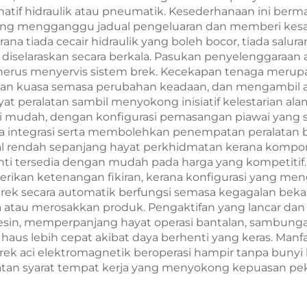
natif hidraulik atau pneumatik. Kesederhanaan ini berm
ang mengganggu jadual pengeluaran dan memberi kesa
a tiada cecair hidraulik yang boleh bocor, tiada salura
diselaraskan secara berkala. Pasukan penyelenggaraa
erus menyervis sistem brek. Kecekapan tenaga merupak
n kuasa semasa perubahan keadaan, dan mengambil aru
yat peralatan sambil menyokong inisiatif kelestarian 
i mudah, dengan konfigurasi pemasangan piawai yang s
integrasi serta membolehkan penempatan peralatan 
kekal rendah sepanjang hayat perkhidmatan kerana komp
ti tersedia dengan mudah pada harga yang kompetitif. 
rikan ketenangan fikiran, kerana konfigurasi yang m
brek secara automatik berfungsi semasa kegagalan bek
 atau merosakkan produk. Pengaktifan yang lancar da
mesin, memperpanjang hayat operasi bantalan, sambung
aus lebih cepat akibat daya berhenti yang keras. Man
a brek aci elektromagnetik beroperasi hampir tanpa bun
 syarat tempat kerja yang menyokong kepuasan peker