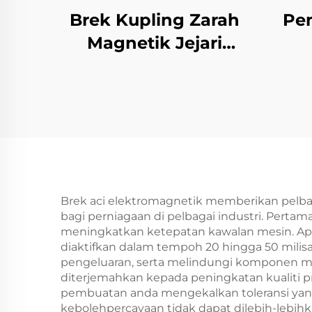
Brek Kupling Zarah
Pe
Magnetik Jejari
Tunggal Berkualiti
El
Tinggi Piawaian OEM
Tian
DIN Baharu
Bol
Brek aci elektromagnetik memberikan pelba
bagi perniagaan di pelbagai industri. Perta
meningkatkan ketepatan kawalan mesin. Apabi
diaktifkan dalam tempoh 20 hingga 50 mili
pengeluaran, serta melindungi komponen mesi
diterjemahkan kepada peningkatan kualiti 
pembuatan anda mengekalkan toleransi yang 
kebolehpercayaan tidak dapat dilebih-lebih