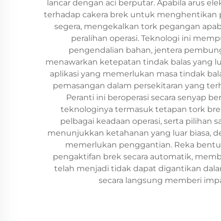
lancar dengan aci berputar. Apabila arus e
terhadap cakera brek untuk menghentikan 
segera, mengekalkan tork pegangan apab
peralihan operasi. Teknologi ini memp
pengendalian bahan, jentera pembungku
menawarkan ketepatan tindak balas yang lua
aplikasi yang memerlukan masa tindak b
pemasangan dalam persekitaran yang te
Peranti ini beroperasi secara senyap b
teknologinya termasuk tetapan tork bre
pelbagai keadaan operasi, serta pilihan
menunjukkan ketahanan yang luar biasa, d
memerlukan penggantian. Reka bentuk
pengaktifan brek secara automatik, membe
telah menjadi tidak dapat digantikan da
secara langsung memberi impak