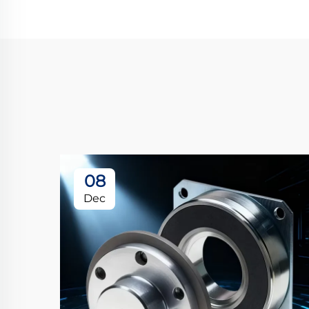
08
Dec