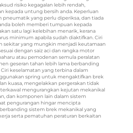
aksud risiko kegagalan lebih rendah,
n kepada untung bersih anda. Keperluan
n pneumatik yang perlu diperiksa, dan tiada
n anda boleh memberi tumpuan kepada
an satu lagi kelebihan menarik, kerana
s minimum apabila sudah diaktifkan. Ciri
alam sekitar yang mungkin menjadi keutamaan
esuai dengan saiz aci dan rangka motor
baharu atau pemodenan semula peralatan
onen geseran tahan lebih lama berbanding
Ciri keselamatan yang terbina dalam
enggunakan spring untuk mengaktifkan brek
alan kuasa, mengelakkan pergerakan tidak
n terkawal mengurangkan kejutan mekanikal
an, dan komponen lain dalam sistem
faat pengurangan hingar mencipta
yi berbanding sistem brek mekanikal yang
ja serta pematuhan peraturan berkaitan