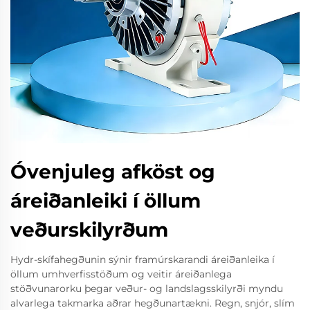
Óvenjuleg afköst og
áreiðanleiki í öllum
veðurskilyrðum
Hydr-skífahegðunin sýnir framúrskarandi áreiðanleika í
öllum umhverfisstöðum og veitir áreiðanlega
stöðvunarorku þegar veður- og landslagsskilyrði myndu
alvarlega takmarka aðrar hegðunartækni. Regn, snjór, slím