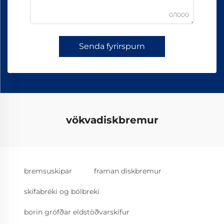
0/1000
Senda fyrirspurn
vökvadiskbremur
bremsuskipar
framan diskbremur
skífabréki og bólbreki
borin grófðar eldstöðvarskífur