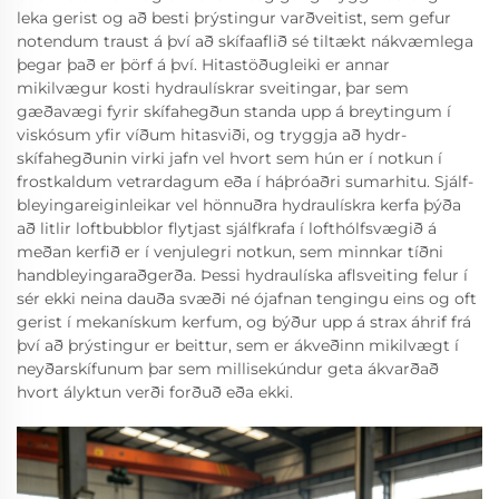
leka gerist og að besti þrýstingur varðveitist, sem gefur
notendum traust á því að skífaaflið sé tiltækt nákvæmlega
þegar það er þörf á því. Hitastöðugleiki er annar
mikilvægur kosti hydraulískrar sveitingar, þar sem
gæðavægi fyrir skífahegðun standa upp á breytingum í
viskósum yfir víðum hitasviði, og tryggja að hydr-
skífahegðunin virki jafn vel hvort sem hún er í notkun í
frostkaldum vetrardagum eða í háþróaðri sumarhitu. Sjálf-
bleyingareiginleikar vel hönnuðra hydraulískra kerfa þýða
að litlir loftbubblor flytjast sjálfkrafa í lofthólfsvægið á
meðan kerfið er í venjulegri notkun, sem minnkar tíðni
handbleyingaraðgerða. Þessi hydraulíska aflsveiting felur í
sér ekki neina dauða svæði né ójafnan tengingu eins og oft
gerist í mekanískum kerfum, og býður upp á strax áhrif frá
því að þrýstingur er beittur, sem er ákveðinn mikilvægt í
neyðarskífunum þar sem millisekúndur geta ákvarðað
hvort ályktun verði forðuð eða ekki.