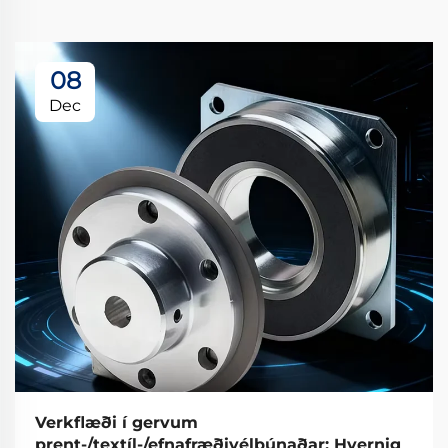
08
Dec
Verkflæði í gervum
prent-/textíl-/efnafræðivélbúnaðar: Hvernig