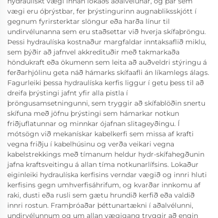
hydraulískt vægi innan lokaðs aðalvélunar, og þar sem
vægi eru óþrýstbar, fer þrýstingurinn augnabliksskjótt í
gegnum fyrirsterktar slöngur eða harða línur til
undirvélunanna sem eru staðsettar við hverja skífaþröngu.
Þessi hydraulíska kostnaður margfaldar inntaksaflið miklu,
sem þýðir að jafnvel akkredituðir með takmarkaða
höndukraft eða ökumenn sem leita að auðveldri stýringu á
ferðarhjólinu geta náð hámarks skífaafli án líkamlegs álags.
Fagurleiki þessa hydraulíska kerfis liggur í getu þess til að
dreifa þrýstingi jafnt yfir alla pistla í
þröngusamsetningunni, sem tryggir að skífablöðin snertu
skífuna með jöfnu þrýstingi sem hámarkar notkun
friðjuflatunnar og minnkar ójafnan slitageyðingu. Í
mótsögn við mekanískar kabelkerfi sem missa af krafti
vegna friðju í kabelhúsinu og verða veikari vegna
kabelstrekkings með tímanum heldur hydr-skífahegðunin
jafna kraftsveitingu á allan tíma notkunarlífsins. Lokaður
eiginleiki hydraulíska kerfisins verndar vægið og innri hluti
kerfisins gegn umhverfisáhrifum, og kvarðar innkomu af
raki, dusti eða rusli sem gætu hrundið kerfið eða valdið
innri rostun. Framþróaðar þéttunartækni í aðalvélunni,
undirvélunnum og um allan vægigang tryggir að engin