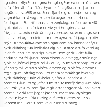
og rakur skilyrði sem gera hringhegðun næstum ónotandi
hafa lítinn áhrif á afköst hydr-skífahegðunarins, þar sem
hegðunarsvæðið er staðsett fjarri regnvatnsþrotum og
vagnahlutum á vegum sem farþegar mæta. Hæsta
festingarstaða skífunnar, sem venjulega er fest beint við
hjólahjólshálsinn frekar en við ytri hringinn, setur
friðjunarsvæðið í náttúrulega verndaða staðsetningu sem
losar vatni og óhreinindum með þyrstikrafti þegar hjólið
snýr. Bremsublöðusamsetningar sem eru hannaðar fyrir
hydr-skífahegðun innihalda eiginleika sem dreifa vatni og
leida feuchtu frá snertipunktum, sem gerir kleift fulla
endurheimt friðjunar innan einnar eða tveggja snúninga
hjólsins, jafnvel þegar reiðið er í djúpum vatnsþorpum eða
yfir streymi. Vetrarhjólaferðamenn og hjólaferðamenn í
regnugum loftslagsstöðum meta sérstaklega hvernig
hydr-skífahegðunin viðheldur jafnaðri handtöku á
bremstuðlunum og jafnaðum stöðvunarfjarlægðum óháð
veðurskilyrðum, sem fjarlægir ótta tengdan við það hvort
bremsur virki rétt þegar þær eru mest nauðsynlegar.
Lokaður hydraulískur kringlauf krefur vatnsins úr að
komast inn í kerfið, sem veldur innri ruskingu í