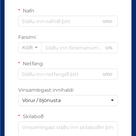
Nafn
0/100
Farsími
Kóði
0/16
Netfang
0/100
Vinsamlegast innihaldi
Vörur / Þjónusta
Skilaboð