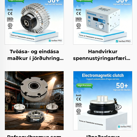
Tvöása- og eindása
Handvirkur
maðkur í jörðuhringi
spennustýringarfærihlut
með mágnetískum
með
deili, 24 V,
rafmagnsdeggjum
spennustýring 2,5–40
fyrir hluta
kg
pappírmaelavélta