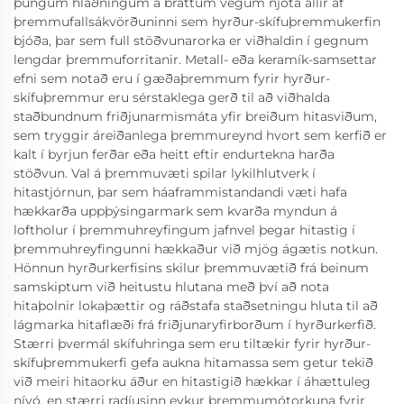
þungum hlaðningum á brattum vegum njóta allir af
þremmufallsákvörðuninni sem hyrður-skífuþremmukerfin
bjóða, þar sem full stöðvunarorka er viðhaldin í gegnum
lengdar þremmuforritanir. Metall- eða keramík-samsettar
efni sem notað eru í gæðaþremmum fyrir hyrður-
skífuþremmur eru sérstaklega gerð til að viðhalda
staðbundnum friðjunarmismáta yfir breiðum hitasviðum,
sem tryggir áreiðanlega þremmureynd hvort sem kerfið er
kalt í byrjun ferðar eða heitt eftir endurtekna harða
stöðvun. Val á þremmuvæti spilar lykilhlutverk í
hitastjórnun, þar sem háaframmistandandi væti hafa
hækkarða uppþýsingarmark sem kvarða myndun á
loftholur í þremmuhreyfingum jafnvel þegar hitastig í
þremmuhreyfingunni hækkaður við mjög ágætis notkun.
Hönnun hyrðurkerfisins skilur þremmuvætið frá beinum
samskiptum við heitustu hlutana með því að nota
hitaþolnir lokaþættir og ráðstafa staðsetningu hluta til að
lágmarka hitaflæði frá friðjunaryfirborðum í hyrðurkerfið.
Stærri þvermál skífuhringa sem eru tiltækir fyrir hyrður-
skífuþremmukerfi gefa aukna hitamassa sem getur tekið
við meiri hitaorku áður en hitastigið hækkar í áhættuleg
nívó, en stærri radíusinn eykur þremmumótorkuna fyrir