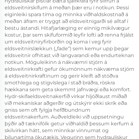
hydraulískar pistlar bæta sjálfkrafa fyrir slífrun á
eldsveitnirskífum á meðan þær eru í notkun. Þessi
eiginleiki spara tíma og minnka viðhaldskostnað á
meðan áfram er tryggt að eldsveitnigarði sé alltaf í
bestu ástandi. Hitafjarlæging er einnig mikilvægur
kostur, þar sem skífuformið leyfir lofti að renna frjálst
um eldsveitniryfirborðin og koma í veg fyrir
eldsveitnirslækkun („fade“) sem kemur upp þegar
eldsveitnir ofhitast við langvarandi eða endurteknan
notkun. Möguleikinn á nákvæmri stjórn á
eldsveitnirkrafti gefur ökumönnum nákvæma stjórn
á eldsveitnirkraftinum og gerir kleift að stöðva
smothlega og stigvíslega í stað bráðra, röskra
hækkana sem geta skemmt jafnvægi eða komfort.
Hydr-skífaeldsveitnakerfið virkar hljóðlaust miðað
við mekanískar aðgerðir og útskýrir ekki skrík eða
gniss sem oft fylgja hefðbundnum
eldsveitnakerfum. Auðveldleiki við uppsetningu
þýðir að tæknifólk getur viðhaldið þessum kerfum á
skilvirkan hátt, sem minnkar vinnumat og
bilunartíma ökutækis. Vegurinn sem hydraulískur