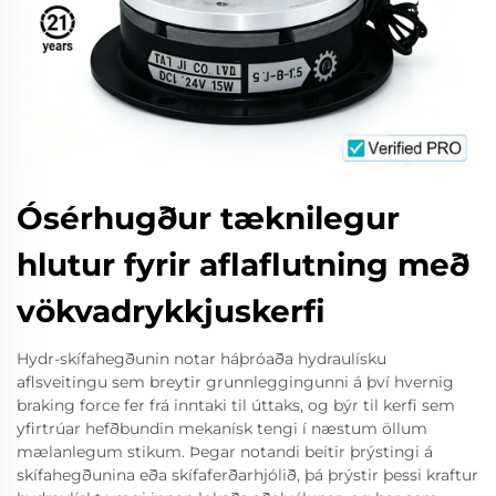
Ósérhugður tæknilegur
hlutur fyrir aflaflutning með
vökvadrykkjuskerfi
Hydr-skífahegðunin notar háþróaða hydraulísku
aflsveitingu sem breytir grunnleggingunni á því hvernig
braking force fer frá inntaki til úttaks, og býr til kerfi sem
yfirtrúar hefðbundin mekanísk tengi í næstum öllum
mælanlegum stikum. Þegar notandi beitir þrýstingi á
skífahegðunina eða skífaferðarhjólið, þá þrýstir þessi kraftur