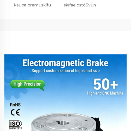
kaupa bremuskífu
skífaeldstöðvun