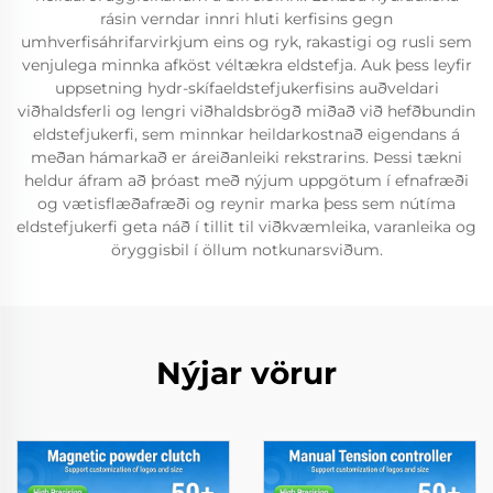
rásin verndar innri hluti kerfisins gegn
umhverfisáhrifarvirkjum eins og ryk, rakastigi og rusli sem
venjulega minnka afköst véltækra eldstefja. Auk þess leyfir
uppsetning hydr-skífaeldstefjukerfisins auðveldari
viðhaldsferli og lengri viðhaldsbrögð miðað við hefðbundin
eldstefjukerfi, sem minnkar heildarkostnað eigendans á
meðan hámarkað er áreiðanleiki rekstrarins. Þessi tækni
heldur áfram að þróast með nýjum uppgötum í efnafræði
og vætisflæðafræði og reynir marka þess sem nútíma
eldstefjukerfi geta náð í tillit til viðkvæmleika, varanleika og
öryggisbil í öllum notkunarsviðum.
Nýjar vörur