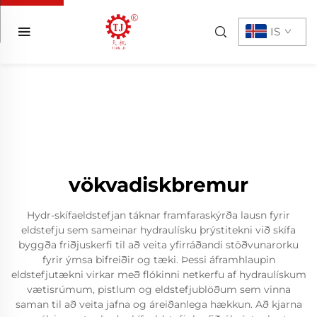
IS
vökvadiskbremur
Hydr-skífaeldstefjan táknar framfaraskýrða lausn fyrir
eldstefju sem sameinar hydraulísku þrýstitekni við skífa
byggða friðjuskerfi til að veita yfirráðandi stöðvunarorku
fyrir ýmsa bifreiðir og tæki. Þessi áframhlaupin
eldstefjutækni virkar með flókinni netkerfu af hydraulískum
vætisrúmum, pistlum og eldstefjublöðum sem vinna
saman til að veita jafna og áreiðanlega hækkun. Að kjarna