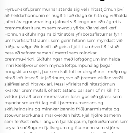
Hyrður-skífuþremmurnar standa sig vel í hitastjórnun því
að heildarhönnunin er hugð til að draga úr hita og viðhalda
jafnri árangursmælingu jafnvel við lengdum eða ágætis
þremmuforritunum sem myndu yfirburða veikari kerfi.
Hönnun skífuhringsins birtir stóra yfirborðsflaturnar fyrir
umhverfisloftstraumi, sem gerir hitann sem myndast við
friðjunaraðgerðir kleift að geisa fljótt í umhverfið í stað
þess að safnast saman í mætti sem minnkar
þremmuvirkni. Skífuhringar með loftgöngum innihalda
innri kæliþvörur sem mynda loftpumpunálag þegar
hringskífan snýst, þar sem kalt loft er dregið inn í miðju og
hitað loft losnað úr jaðrinum, svo að þremmuskífan verði
sjálfkælandi hitavexlari. Þessi yfirleitandi hitastjórnun
kvarðar þremmufall, óhætt ástand þar sem of mikill hiti
veldur því að þremmumassinni losni gos eða glæsi, sem
myndar smurrétt lag milli þremmumassans og
skífuhringsins og minnkar þannig friðjunarmismáta og
stöðvunarorkuna á markverðan hátt. Fjallhjólreiðamenn
sem ferðast niður langum fjallslöppum, hjólreiðamenn sem
keyra á snúðugum fjallvegum og ökumenn sem stjórna