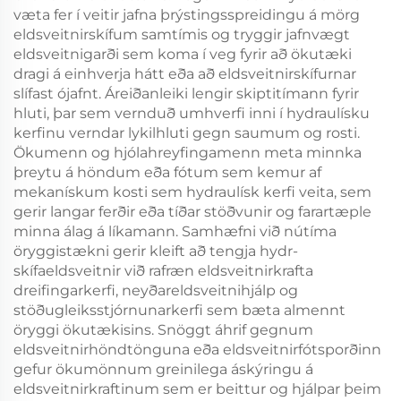
væta fer í veitir jafna þrýstingsspreidingu á mörg
eldsveitnirskífum samtímis og tryggir jafnvægt
eldsveitnigarði sem koma í veg fyrir að ökutæki
dragi á einhverja hátt eða að eldsveitnirskífurnar
slífast ójafnt. Áreiðanleiki lengir skiptitímann fyrir
hluti, þar sem vernduð umhverfi inni í hydraulísku
kerfinu verndar lykilhluti gegn saumum og rosti.
Ökumenn og hjólahreyfingamenn meta minnka
þreytu á höndum eða fótum sem kemur af
mekanískum kosti sem hydraulísk kerfi veita, sem
gerir langar ferðir eða tíðar stöðvunir og farartæple
minna álag á líkamann. Samhæfni við nútíma
öryggistækni gerir kleift að tengja hydr-
skífaeldsveitnir við rafræn eldsveitnirkrafta
dreifingarkerfi, neyðareldsveitnihjálp og
stöðugleiksstjórnunarkerfi sem bæta almennt
öryggi ökutækisins. Snöggt áhrif gegnum
eldsveitnirhöndtönguna eða eldsveitnirfótsporðinn
gefur ökumönnum greinilega áskýringu á
eldsveitnirkraftinum sem er beittur og hjálpar þeim