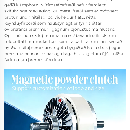
gefið klámphorn. Nútímaefnafræði hefur framleitt
skífuhringa með aðlöguðu metallfræði sem er mótvært
brotun undir hitálagi og viðheldur flatu, réttu
keyrsluyfirborði sem nauðsynlegt er fyrir sléttar,
óvibrerandi þremmur í gegnum þjónustutíma hlutans.
Opin hönnun skífuþremmanna er áberandi ólík loknum
töluboltathremmukerfum sem halda hitanum inni, svo að
hyrður-skífuþremmurnar geta byrjað að kæla strax þegar
þremmuspennan losnar og draga hitastig hluta fljótt niður
fyrir næstu þremmuforritun.