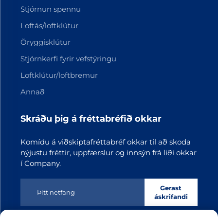
Stjórnun spennu
Loftás/loftklútur
Öryggisklútur
Stjórnkerfi fyrir vefstýringu
Loftklútur/loftbremur
Annað
Skráðu þig á fréttabréfið okkar
Komídu á viðskiptafréttabréf okkar til að skoda
nýjustu fréttir, uppfærslur og innsýn frá liði okkar
í Company.
Gerast
áskrifandi