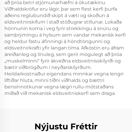
að þróa betri stjórnunarhæfni á ökutækinu.
Viðhaldskröfur eru lágir, þar sem flest kerfi þurfa
aðeins reglubundið skipt á væti og skoðun á
eldsveitnirskífum í stað stöðugrar stillunar. Lokaða
hönnunin koma í veg fyrir strekkingu á snúru og
samþrýmingu á hylsum sem vandar mekanísk kerfi
og heldur fastu áfinningi á höndtöngunni og
eldsveitnirkrafti yfir langan tíma. Afköstin eru áfram
áreiðanleg og línuleg, sem gerir mögulegt að þróa
„muskelminni“ fyrir ákveðna eldsveitnisskilyrði og
bætir viðbrögðum í neyðarskilyrðum.
Heildarkostnaður eigendans minnkar vegna lengri
líftíðar hluta, minni tíðni viðhalds og bættri
bensínnotkunar vegna lægri rullu-mótstaðans
miðað við mekanísk eldsveitniskerfi sem draga.
Nýjustu Fréttir