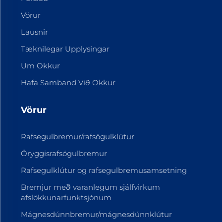
Vörur
Lausnir
Tæknilegar Upplysingar
Um Okkur
Hafa Samband Við Okkur
Vörur
Rafsegulbremur/rafsögulklútur
Öryggisrafsögulbremur
Rafsegulklútur og rafsegulbremusamsetning
Bremjur með varanlegum sjálfvirkum
afslökkunarfunktsjónum
Mágnesdúnnbremur/mágnesdúnnklútur