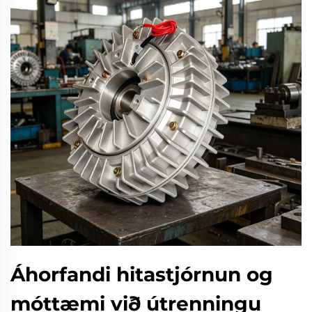
Áhorfandi hitastjórnun og
móttæmi við útrenningu