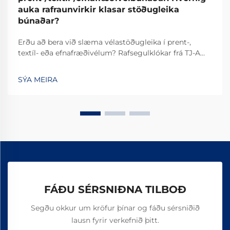
auka rafraunvirkir klasar stöðugleika
búnaðar?
Erðu að bera við slæma vélastöðugleika í prent-,
textíl- eða efnafræðivélum? Rafsegulklókar frá TJ-A
fjarlægja slíp, auka framleiðslu um 15–20% og tryggja
öruggleika án asbests. Kynntu þér hvernig vinsælustu
SÝA MEIRA
alþjóðlegu framleiðendur ná 99,8% áreiðanleika –
beiðnið um tilvikaskýrslu í dag.
FÁÐU SÉRSNIÐNA TILBOÐ
Segðu okkur um kröfur þínar og fáðu sérsniðið
lausn fyrir verkefnið þitt.