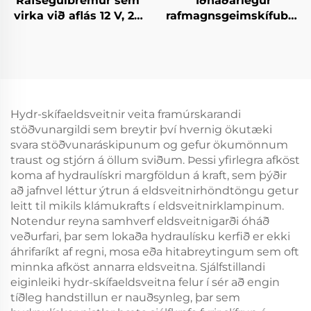
Rafsegulbremur sem
Iðnaðarlegur
virka við aflás 12 V, 24
rafmagnsgeimskífubremu
V rótarbremur,
Tianji fullur raða af
hægigildisbremur,
hreyfistýrikerfi nýr
hlutar fyrir ávörukerfi
Hydr-skífaeldsveitnir veita framúrskarandi
stöðvunargildi sem breytir því hvernig ökutæki
svara stöðvunaráskipunum og gefur ökumönnum
traust og stjórn á öllum sviðum. Þessi yfirlegra afköst
koma af hydraulískri margföldun á kraft, sem þýðir
að jafnvel léttur ýtrun á eldsveitnirhöndtöngu getur
leitt til mikils klámukrafts í eldsveitnirklampinum.
Notendur reyna samhverf eldsveitnigarði óháð
veðurfari, þar sem lokaða hydraulísku kerfið er ekki
áhrifaríkt af regni, mosa eða hitabreytingum sem oft
minnka afköst annarra eldsveitna. Sjálfstillandi
eiginleiki hydr-skífaeldsveitna felur í sér að engin
tíðleg handstillun er nauðsynleg, þar sem