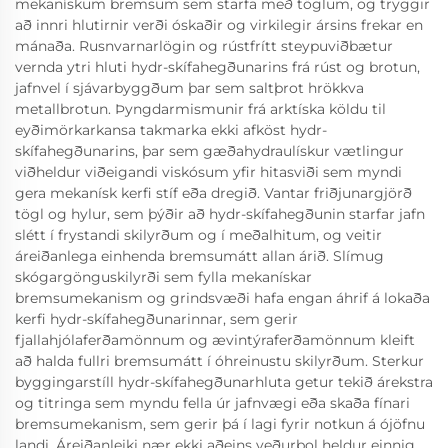
mekanískum bremsum sem starfa með töglum, og tryggir
að innri hlutirnir verði óskaðir og virkilegir ársins frekar en
mánaða. Rusnvarnarlögin og rústfrítt steypuviðbætur
vernda ytri hluti hydr-skífahegðunarins frá rúst og brotun,
jafnvel í sjávarbyggðum þar sem saltþrot hrökkva
metallbrotun. Þyngdarmismunir frá arktíska köldu til
eyðimörkarkansa takmarka ekki afköst hydr-
skífahegðunarins, þar sem gæðahydraulískur vætlingur
viðheldur viðeigandi viskósum yfir hitasviði sem myndi
gera mekanísk kerfi stíf eða dregið. Vantar friðjunargjörð
tögl og hylur, sem þýðir að hydr-skífahegðunin starfar jafn
slétt í frystandi skilyrðum og í meðalhitum, og veitir
áreiðanlega einhenda bremsumátt allan árið. Slímug
skógargönguskilyrði sem fylla mekanískar
bremsumekanism og grindsvæði hafa engan áhrif á lokaða
kerfi hydr-skífahegðunarinnar, sem gerir
fjallahjólaferðamönnum og ævintýraferðamönnum kleift
að halda fullri bremsumátt í óhreinustu skilyrðum. Sterkur
byggingarstíll hydr-skífahegðunarhluta getur tekið árekstra
og titringa sem myndu fella úr jafnvægi eða skaða fínari
bremsumekanism, sem gerir þá í lagi fyrir notkun á ójöfnu
landi. Áreiðanleiki nær ekki aðeins veðurþol heldur einnig