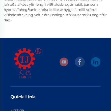
jafnaða afköst yfir lengri viðhaldsbrugtímabil, þar sem
hydr-skífahegðunin krefst lítillar athygju á milli stórra
viðhaldsátaka og veitir áreiðanlega stöðvunarorku dag eftir
dag.
Quick Link
Forsíða