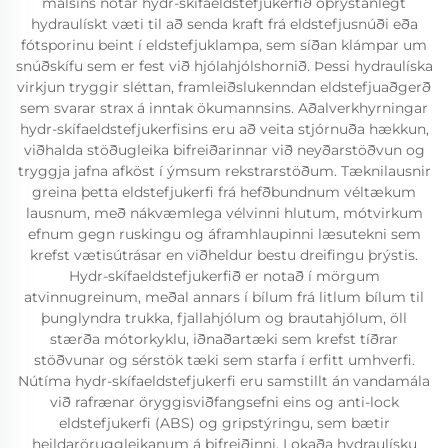
málsins notar hydr-skífaeldstefjukerfið óþrýstanlegt
hydraulískt væti til að senda kraft frá eldstefjusnúði eða
fótsporinu beint í eldstefjuklampa, sem síðan klámpar um
snúðskífu sem er fest við hjólahjólshornið. Þessi hydraulíska
virkjun tryggir sléttan, framleiðslukenndan eldstefjuaðgerð
sem svarar strax á inntak ökumannsins. Aðalverkhyrningar
hydr-skífaeldstefjukerfisins eru að veita stjórnuða hækkun,
viðhalda stöðugleika bifreiðarinnar við neyðarstöðvun og
tryggja jafna afköst í ýmsum rekstrarstöðum. Tæknilausnir
greina þetta eldstefjukerfi frá hefðbundnum véltækum
lausnum, með nákvæmlega vélvinni hlutum, mótvirkum
efnum gegn ruskingu og áframhlaupinni læsutekni sem
krefst vætisútrásar en viðheldur bestu dreifingu þrýstis.
Hydr-skífaeldstefjukerfið er notað í mörgum
atvinnugreinum, meðal annars í bílum frá litlum bílum til
þunglyndra trukka, fjallahjólum og brautahjólum, öll
stærða mótorkyklu, iðnaðartæki sem krefst tíðrar
stöðvunar og sérstök tæki sem starfa í erfitt umhverfi.
Nútíma hydr-skífaeldstefjukerfi eru samstillt án vandamála
við rafrænar öryggisviðfangsefni eins og anti-lock
eldstefjukerfi (ABS) og gripstýringu, sem bætir
heildaröruggleikanum á bifreiðinni. Lokaða hydraulísku