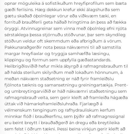
opnar möguleika á sofistíkuðum hreyfiprofílum sem bæta
gæði ferlisins. Hæg dekkun krefur ekki álagshurða sem
gætu skaðað óþolnlegar vörur eða viðkvæm tæki, en
forrituð brauðferli geta háðað hringtíma án þess að fækka
öryggi. Atvinnugreinar sem vinna með óþolnleg efni njóta
sérstaklega þessa stjórnuðu stöðvunar, þar sem skyndileg
stöðvun veldur oft skemmdum eða afbrigðum á vörum.
Pakkunaraðgerðir nota þessa nákvæmni til að samstilla
margar hreyfiaxlar og tryggja samhæfða læsingu,
klippingu og formun sem uppfylla gæðastandards.
Heilbrigðisviðið hefur mikla ábyrgð á rafmagnsbrauðum til
að halda sterílum skilyrðum með lokaðum hönnunum, á
meðan nákvæm staðsetning er náð fyrir framleiðslu
fjölnota tæknis og samansetningu greiningartækja. Prent-
og umbreytingarviðið er háð nákvæmri staðsetningu sem
rafmagnsbrauð veita, sem gerir kleift að framleiða hágæða
úttak við hámarksframleiðsluhraða. Fjarlægð á
vélmenskum tengingum og rafhydraulískum kerfum
minnkar flóð í brauðkerfinu, sem þýðir að rafmagnssignal
eru beint breytt í brauðaðgerð án dregu eða breytileika
sem felst í öðrum tækni. Þessi beina virkjun gerir kleift að