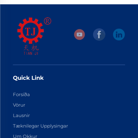
Quick Link
Forsíða
Vörur
Lausnir
Tæknilegar Upplysingar
Um Okkur