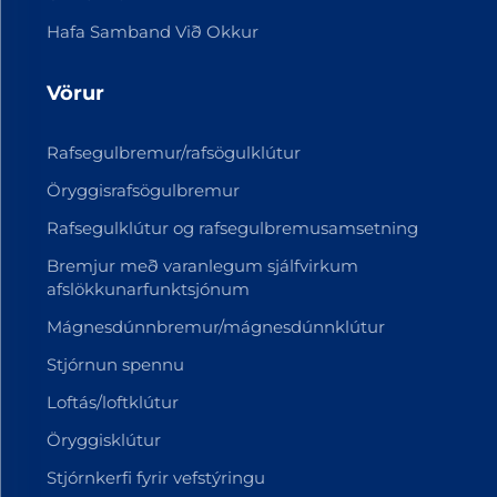
Hafa Samband Við Okkur
Vörur
Rafsegulbremur/rafsögulklútur
Öryggisrafsögulbremur
Rafsegulklútur og rafsegulbremusamsetning
Bremjur með varanlegum sjálfvirkum
afslökkunarfunktsjónum
Mágnesdúnnbremur/mágnesdúnnklútur
Stjórnun spennu
Loftás/loftklútur
Öryggisklútur
Stjórnkerfi fyrir vefstýringu