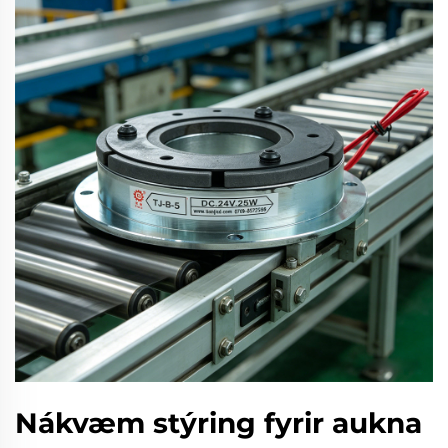
Nákvæm stýring fyrir aukna