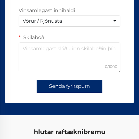
Vinsamlegast innihaldi
Vörur / Þjónusta
Skilaboð
0/1000
Senda fyrirspurn
hlutar raftæknibremu