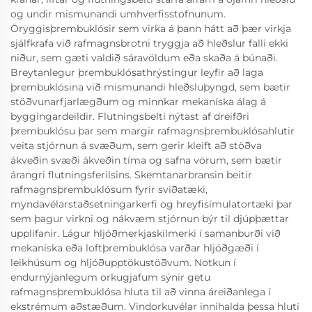
og undir mismunandi umhverfisstofnunum.
Öryggisþrembuklósir sem virka á þann hátt að þær virkja
sjálfkrafa við rafmagnsbrotni tryggja að hleðslur falli ekki
niður, sem gæti valdið sáravöldum eða skaða á búnaði.
Breytanlegur þrembuklósathrýstingur leyfir að laga
þrembuklósina við mismunandi hleðsluþyngd, sem bætir
stöðvunarfjarlægðum og minnkar mekaníska álag á
byggingardeildir. Flutningsbelti nýtast af dreifðri
þrembuklósu þar sem margir rafmagnsþrembuklósahlutir
veita stjórnun á svæðum, sem gerir kleift að stöðva
ákveðin svæði ákveðin tíma og safna vörum, sem bætir
árangri flutningsferilsins. Skemtanarbransin beitir
rafmagnsþrembuklósum fyrir sviðatæki,
myndavélarstaðsetningarkerfi og hreyfisímulatortæki þar
sem þagur virkni og nákvæm stjórnun býr til djúpþættar
upplifanir. Lágur hljóðmerkjaskilmerki í samanburði við
mekaníska eða loftþrembuklósa varðar hljóðgæði í
leikhúsum og hljóðupptökustöðvum. Notkun í
endurnýjanlegum orkugjafum sýnir getu
rafmagnsþrembuklósa hluta til að vinna áreiðanlega í
ekstrémum aðstæðum. Vindorkuvélar innihalda þessa hluti