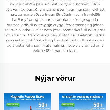
byggir mikið á þessum hlutum fyrir róbotkerfi, CNC-
vélakerfi og búnað fyrir samansetningarlínur sem krefjast
nákvæmrar staðsetningar. Iðnaðurinn sem framleiðir
hæðarlyftur og rekkur notar hluta rafmagnsgeisla
bremsskerfis til að tryggja öryggi ferðamanna og jafnan
rekstur. Vindorkuvélar nota þessi bremsskerfi til að stjórna
rótornum og framkvæma neyðarstöðvun. Læknisbúnaður,
prentvélar, umbúðakerfi og farartæki nýta allt nákvæmni
og áreiðanleika sem hlutar rafmagnsgeisla bremsskerfis
veita í viðkomandi rekstri.
Nýjar vörur