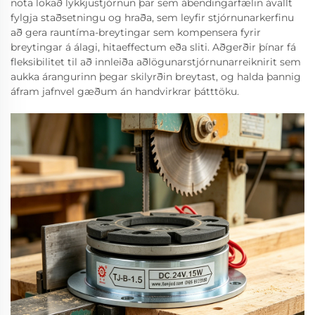
nota lokað lykkjustjórnun þar sem ábendingarfælin ávallt
fylgja staðsetningu og hraða, sem leyfir stjórnunarkerfinu
að gera rauntíma-breytingar sem kompensera fyrir
breytingar á álagi, hitaeffectum eða sliti. Aðgerðir þínar fá
fleksibilitet til að innleiða aðlögunarstjórnunarreiknirit sem
aukka árangurinn þegar skilyrðin breytast, og halda þannig
áfram jafnvel gæðum án handvirkrar þátttöku.