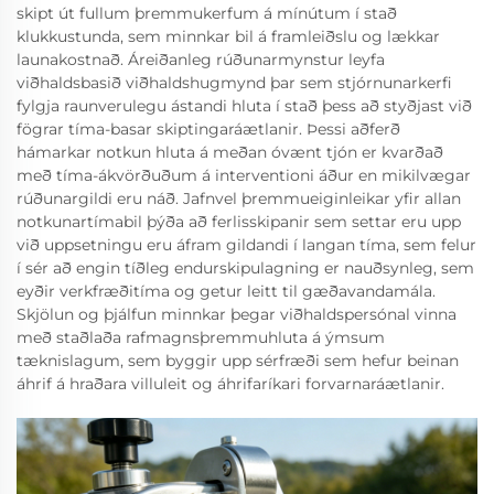
skipt út fullum þremmukerfum á mínútum í stað
klukkustunda, sem minnkar bil á framleiðslu og lækkar
launakostnað. Áreiðanleg rúðunarmynstur leyfa
viðhaldsbasið viðhaldshugmynd þar sem stjórnunarkerfi
fylgja raunverulegu ástandi hluta í stað þess að styðjast við
fögrar tíma-basar skiptingaráætlanir. Þessi aðferð
hámarkar notkun hluta á meðan óvænt tjón er kvarðað
með tíma-ákvörðuðum á interventioni áður en mikilvægar
rúðunargildi eru náð. Jafnvel þremmueiginleikar yfir allan
notkunartímabil þýða að ferlisskipanir sem settar eru upp
við uppsetningu eru áfram gildandi í langan tíma, sem felur
í sér að engin tíðleg endurskipulagning er nauðsynleg, sem
eyðir verkfræðitíma og getur leitt til gæðavandamála.
Skjölun og þjálfun minnkar þegar viðhaldspersónal vinna
með staðlaða rafmagnsþremmuhluta á ýmsum
tæknislagum, sem byggir upp sérfræði sem hefur beinan
áhrif á hraðara villuleit og áhrifaríkari forvarnaráætlanir.