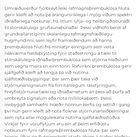
Umræðuverður fjölbreytileiki rafmagnsþrembuklósa hluta
gerir kleift að nota þá árangursríklega í mjög víðum spektri
iðnaðarlega notkunar, frá litlum lyfja- og heilbrigðisbúnaði
til stórskálulegs gruflaunabúnaðar. Þessi viðhöfn berst af
grundvallarstiginni skalanlegu rafmagnsfræðilegu
hugmyndinni, sem leyfir framleiðendum að hanna
þrembuklósa hluti frá miniatýr einingum sem veita
nákvæma haldaþrýsting fyrir staðsetningu á tæki til
stórskálulegra iðnaðarþrembuklósa sem stjórna hleðslum
sem vegna meira en einn tonn. Rafvirkni þrembuklósa gerir
sjálfgefið kleift að tengja þá við nútíma
sjálfstæðisbyggingar, þar sem þær taka við
stjórnunarsignalum frá forritanlegum rásstýringum,
hreyfistjórnunartæki og iðnaðarnetum án þess að þurfa að
umbreyta signalum eða nota millilokaþætti. Þessi
innbyggð samhæfni hræðir hönnun kerfis og settið í gang
því hún gerir kleift að nota flóknar stjórnunarleiðbeiningar
sem nýta allar möguleikana nútíma sjálfstæðisstöðva.
Virkjar fyrir vöruflytjum eru ein af þeim erfiðustu
notkunum fyrir rafmagnsþrembuklósa hluta, þar sem
kranar, liftar og flutningsbelti starfa áfram á ójafnri hleðslu