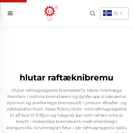
IS
hlutar raftæknibremu
Hlutar rafmagnsgeisla bremsskerfis tákna mikilvæga
framfarir í nútíma bremstækni og bjóða upp á nákvæma
stjórnun og áreiðanlega bremskuöfl í ýmsum iðnaðar- og
viðskiptaforritum. Þessi flóknu hlutir nota rafmagnsgeisla
til að búa til friðjun og hægind, þar sem rafræn orka er
breytt í mekaníska bremskuörk með úmerkilegri
árangursríku. Grunnreglan felur í sér rafmagnsgeisla spólu