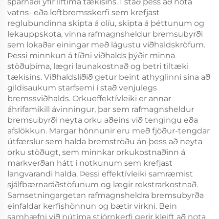
sparnaði yfir líftíma tækisins. Í stað þess að nota
vatns- eða loftbremsskerfi sem krefjast
reglubundinna skipta á olíu, skipta á þéttunum og
lekauppskota, vinna rafmagnsheldur bremsubyrði
sem lokaðar einingar með lágustu viðhaldskröfum.
Þessi minnkun á tíðni viðhalds þýðir minna
stöðuþíma, lægri launakostnað og betri tiltæki
tækisins. Viðhaldsliðið getur beint athyglinni sína að
gildisaukum starfsemi í stað venjulegs
bremssviðhalds. Orkueffektívleiki er annar
áhrifamikill ávinningur, þar sem rafmagnsheldur
bremsubyrði neyta orku aðeins við tengingu eða
afslökkun. Margar hönnunir eru með fjöður-tengdar
útfærslur sem halda bremströðu án þess að neyta
orku stöðugt, sem minnkar orkukostnaðinn á
markverðan hátt í notkunum sem krefjast
langvarandi halda. Þessi effektívleiki samræmist
sjálfbærnaráðstöfunum og lægir rekstrarkostnað.
Samsetningargetan rafmagnsheldra bremsubyrða
einfaldar kerfishönnun og bætir virkni. Bein
samhæfni við nútíma stjórnkerfi gerir kleift að nota