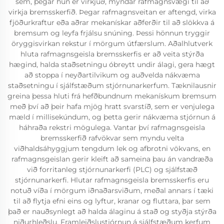
sem, þegar hún er virkjuð, myndar rafmagnsvægi til að
virkja bremsskerfið. Þegar rafmagnsveitan er aftengd, virka
fjöðurkraftur eða aðrar mekanískar aðferðir til að slökkva á
bremsum og leyfa frjálsu snúning. Þessi hönnun tryggir
öryggisvirkan rekstur í mörgum útfærslum. Aðalhlutverk
hluta rafmagnsgeisla bremsskerfis er að veita stýrða
hægind, halda staðsetningu óbreytt undir álagi, gera hægt
að stoppa í neyðartilvikum og auðvelda nákvæma
staðsetningu í sjálfstæðum stjórnunarkerfum. Tæknilausnir
greina þessa hluti frá hefðbundnum mekanískum bremsum
með því að þeir hafa mjög hratt svarstíð, sem er venjulega
mæld í millisekúndum, og þetta gerir nákvæma stjórnun á
háhraða rekstri mögulega. Vantar því rafmagnsgeisla
bremsskerfið rafvökvar sem myndu velta
viðhaldsáhyggjum tengdum lek og afbrotni vökvans, en
rafmagnsgeislan gerir kleift að sameina þau án vandræða
við forritanleg stjórnunarkerfi (PLC) og sjálfstæð
stjórnunarkerfi. Hlutar rafmagnsgeisla bremsskerfis eru
notuð víða í mörgum iðnaðarsviðum, meðal annars í tæki
til að flytja efni eins og lyftur, kranar og fluttara, þar sem
það er nauðsynlegt að halda álaginu á stað og styðja stýrða
niðurhleðslu. Framleiðslustjórnun á sjálfstæðum kerfum