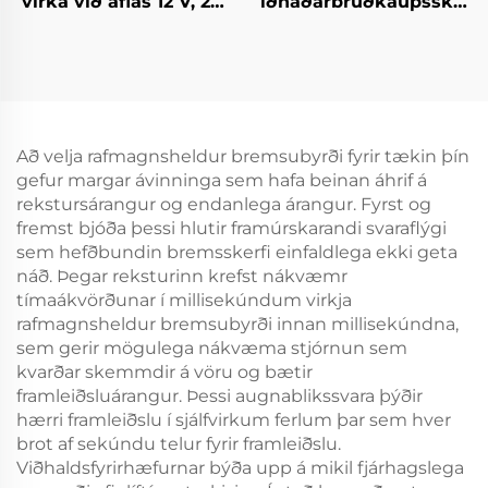
virka við aflás 12 V, 24
iðnaðarbrúðkaupsskífa,
V rótarbremur,
loft-/pneumatísk
hægigildisbremur,
karnahvél með
hlutar fyrir ávörukerfi
ágripum,
framleiðslustöð beint
Að velja rafmagnsheldur bremsubyrði fyrir tækin þín
gefur margar ávinninga sem hafa beinan áhrif á
rekstursárangur og endanlega árangur. Fyrst og
fremst bjóða þessi hlutir framúrskarandi svaraflýgi
sem hefðbundin bremsskerfi einfaldlega ekki geta
náð. Þegar reksturinn krefst nákvæmr
tímaákvörðunar í millisekúndum virkja
rafmagnsheldur bremsubyrði innan millisekúndna,
sem gerir mögulega nákvæma stjórnun sem
kvarðar skemmdir á vöru og bætir
framleiðsluárangur. Þessi augnablikssvara þýðir
hærri framleiðslu í sjálfvirkum ferlum þar sem hver
brot af sekúndu telur fyrir framleiðslu.
Viðhaldsfyrirhæfurnar býða upp á mikil fjárhagslega