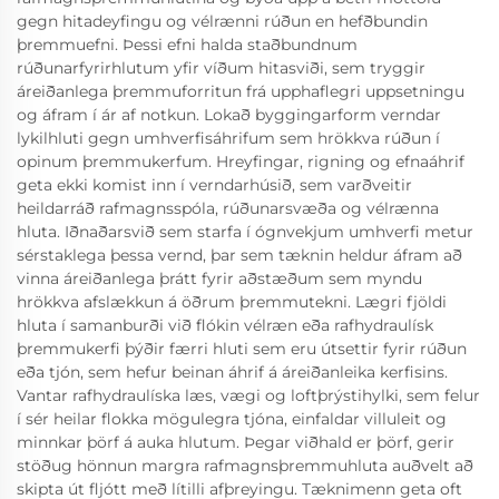
gegn hitadeyfingu og vélrænni rúðun en hefðbundin
þremmuefni. Þessi efni halda staðbundnum
rúðunarfyrirhlutum yfir víðum hitasviði, sem tryggir
áreiðanlega þremmuforritun frá upphaflegri uppsetningu
og áfram í ár af notkun. Lokað byggingarform verndar
lykilhluti gegn umhverfisáhrifum sem hrökkva rúðun í
opinum þremmukerfum. Hreyfingar, rigning og efnaáhrif
geta ekki komist inn í verndarhúsið, sem varðveitir
heildarráð rafmagnsspóla, rúðunarsvæða og vélrænna
hluta. Iðnaðarsvið sem starfa í ógnvekjum umhverfi metur
sérstaklega þessa vernd, þar sem tæknin heldur áfram að
vinna áreiðanlega þrátt fyrir aðstæðum sem myndu
hrökkva afslækkun á öðrum þremmutekni. Lægri fjöldi
hluta í samanburði við flókin vélræn eða rafhydraulísk
þremmukerfi þýðir færri hluti sem eru útsettir fyrir rúðun
eða tjón, sem hefur beinan áhrif á áreiðanleika kerfisins.
Vantar rafhydraulíska læs, vægi og loftþrýstihylki, sem felur
í sér heilar flokka mögulegra tjóna, einfaldar villuleit og
minnkar þörf á auka hlutum. Þegar viðhald er þörf, gerir
stöðug hönnun margra rafmagnsþremmuhluta auðvelt að
skipta út fljótt með lítilli afþreyingu. Tæknimenn geta oft