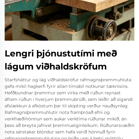
Lengri þjónustutími með
lágum viðhaldskröfum
Starfsháttur og lág viðhaldskröfur rafmagnsþremmuhluta
gefa mikil hagkerfi fyrir allan tímabil notkunar tæknisins.
Hefðbundnar þremmur sem virka með rúðun reynast
áfram rúðun í hverjum þremmubrúði, sem leiðir að sígandi
afslækkun á afköstum þar til skipting verður nauðsynleg.
Rafmagnsþremmuhlutir nota framþróað efni og
verkfræðihönnun sem aukar verktíma rúðunar mikið, án
þess að breyta jafnvel þremmueiginleikum. Rúðunarsvæðin
nota sérstakar blöndur sem hafa verið hönnuð fyrir
rafmagnsþremmuhlutina og býða upp á betri móttölu