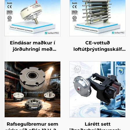
Eindásar maðkur í
CE-vottuð
jörðuhringi með
loftútþrýstingsskálf
mágnetískum deili –
með klóföngum, úr
háðgæða OEM-
álmíníumlegeri
vörumerki, DIN-
blöndu, með lágri
standards, nýtt
rúllunarfriksjón
Rafsegulbremur sem
Lárétt sett