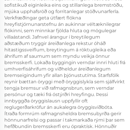
sofistikuð eiginleika eins og stillanlega bremströðu,
mjúka upphafsröð og forritanlegar stöðvunarferla.
Verkfræðingar geta útfært flókna
hreyfistjórnunarstefnu án aukinnar véltæknilegrar
flókinni, sem minnkar fjölda hluta og mögulegar
villaástandi. Jafnvel árangur í breytilegum
aðstæðum tryggir áreiðanlega rekstur óháð
hitastigssveiflum, breytingum á röktugleika eða
áhrifum af saumum sem myndu veikja önnur
bremsskerfi. Lokaða byggingin verndar innri hluti frá
umhverfisáhrifum og viðheldur áreiðanlegum
bremseigindum yfir allan þjónustutíma. Starfsfólk
reynir bættan öryggi með öryggislykla sem sjálfvirkt
tengja bremsur við rafmagnsbrun, sem verndar
persónur og tæki frá óstýrðri hreyfingu. Þessi
innbyggða öryggislausn uppfyllir oft
reglugerðarkröfur án aukalegra öryggisviðbóta.
Ítraða formrúm rafmagnsheldra bremsubyrða gerir
hönnunarfrelsi og passar í takmarkaða rými þar sem
hefðbundin bremsskerfi eru ópraktísk. Hönnuðir