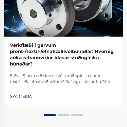
Verkflæði í gervum
prent-/textíl-/efnafræðivélbúnaðar: Hvernig
auka rafraunvirkir klasar stöðugleika
búnaðar?
Erðu að bera við slæma vélastöðugleika í prent-,
textíl- eða efnafræðivélum? Rafsegulklókar frá TJ-A
fjarlægja slíp, auka framleiðslu um 15–20% og tryggja
öruggleika án asbests. Kynntu þér hvernig vinsælustu
SÝA MEIRA
alþjóðlegu framleiðendur ná 99,8% áreiðanleika –
beiðnið um tilvikaskýrslu í dag.