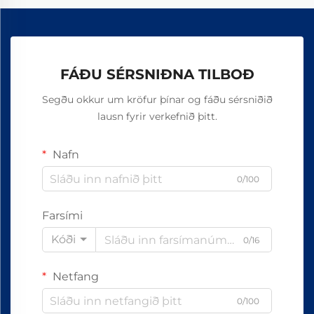
FÁÐU SÉRSNIÐNA TILBOÐ
Segðu okkur um kröfur þínar og fáðu sérsniðið
lausn fyrir verkefnið þitt.
Nafn
0/100
Farsími
Kóði
0/16
Netfang
0/100