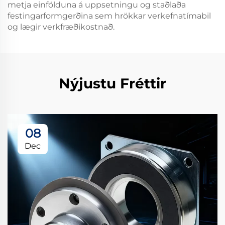
metja einfölduna á uppsetningu og staðlaða
festingarformgerðina sem hrökkar verkefnatímabil
og lægir verkfræðikostnað.
Nýjustu Fréttir
08
Dec