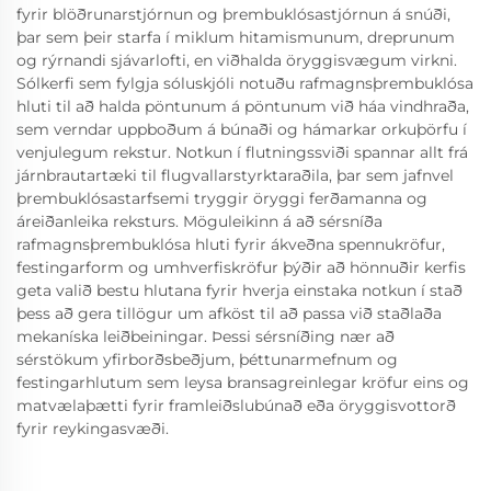
fyrir blöðrunarstjórnun og þrembuklósastjórnun á snúði,
þar sem þeir starfa í miklum hitamismunum, dreprunum
og rýrnandi sjávarlofti, en viðhalda öryggisvægum virkni.
Sólkerfi sem fylgja sóluskjóli notuðu rafmagnsþrembuklósa
hluti til að halda pöntunum á pöntunum við háa vindhraða,
sem verndar uppboðum á búnaði og hámarkar orkuþörfu í
venjulegum rekstur. Notkun í flutningssviði spannar allt frá
járnbrautartæki til flugvallarstyrktaraðila, þar sem jafnvel
þrembuklósastarfsemi tryggir öryggi ferðamanna og
áreiðanleika reksturs. Möguleikinn á að sérsníða
rafmagnsþrembuklósa hluti fyrir ákveðna spennukröfur,
festingarform og umhverfiskröfur þýðir að hönnuðir kerfis
geta valið bestu hlutana fyrir hverja einstaka notkun í stað
þess að gera tillögur um afköst til að passa við staðlaða
mekaníska leiðbeiningar. Þessi sérsníðing nær að
sérstökum yfirborðsbeðjum, þéttunarmefnum og
festingarhlutum sem leysa bransagreinlegar kröfur eins og
matvælaþætti fyrir framleiðslubúnað eða öryggisvottorð
fyrir reykingasvæði.