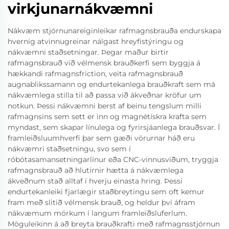
virkjunarnákvæmni
Nákvæm stjórnunareiginleikar rafmagnsbrauða endurskapa
hvernig atvinnugreinar nálgast hreyfistýringu og
nákvæmni staðsetningar. Þegar maður birtir
rafmagnsbrauð við vélmensk brauðkerfi sem byggja á
hækkandi rafmagnsfriction, veita rafmagnsbrauð
augnablikssamann og endurtekanlega brauðkraft sem má
nákvæmlega stilla til að passa við ákveðnar kröfur um
notkun. Þessi nákvæmni berst af beinu tengslum milli
rafmagnsins sem sett er inn og magnétískra krafta sem
myndast, sem skapar línulega og fyrirsjáanlega brauðsvar. Í
framleiðsluumhverfi þar sem gæði vörurnar háð eru
nákvæmri staðsetningu, svo sem í
róbótasamansetningarlínur eða CNC-vinnusviðum, tryggja
rafmagnsbrauð að hlutirnir hætta á nákvæmlega
ákveðnum stað alltaf í hverju einasta hring. Þessi
endurtekanleiki fjarlægir staðbreytingu sem oft kemur
fram með slitið vélmensk brauð, og heldur því áfram
nákvæmum mörkum í langum framleiðsluferlum.
Möguleikinn á að breyta brauðkrafti með rafmagnsstjórnun