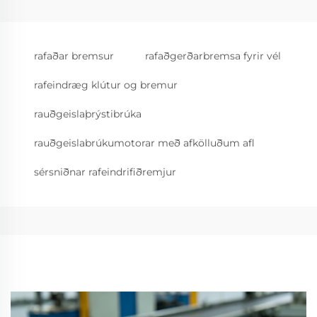
rafaðar bremsur
rafaðgerðarbremsa fyrir vél
rafeindræg klútur og bremur
rauðgeislaþrýstibrúka
rauðgeislabrúkumotorar með afkölluðum afl
sérsniðnar rafeindrifiðremjur