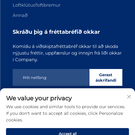
Loftklútur/loftbremur
Annað
Skráðu þig á fréttabréfið okkar
Komídu á viðskiptafréttabréf okkar til að skoda
nýjustu fréttir, uppfærslur og innsýn frá liði okkar
í Company.
Gerast
áskrifandi
We value your privacy
Höfundarréttur © 2025 Dongguan Tianji Transmission
We use cookies and similar tools to provide our services.
Technology co.,Ltd. Á öllum réttindum umsótt
Stefna
If you don't want to accept all cookies, click Personalize
um persónuupplýsingar
cookies.
Rulltu aftur upp
Accept all