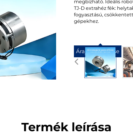
megbízható. Ideális rob
TJ-D extrahéz fék: helyt
fogyasztású, csökkentett 
gépekhez.
Árajánlat kérése
Termék leírása