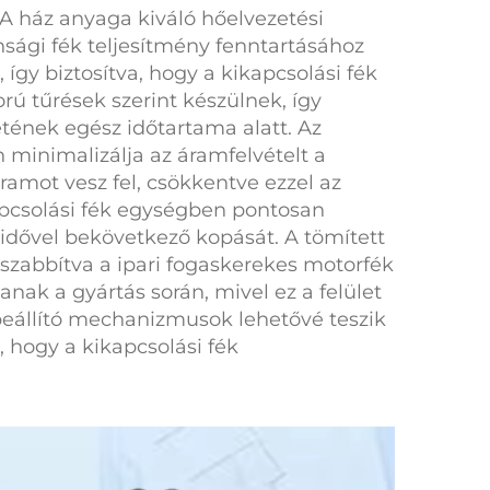
 A ház anyaga kiváló hőelvezetési
nsági fék
teljesítmény fenntartásához
 így biztosítva, hogy a
kikapcsolási fék
rú tűrések szerint készülnek, így
etének egész időtartama alatt. Az
 minimalizálja az áramfelvételt a
ramot vesz fel, csökkentve ezzel az
pcsolási fék
egységben pontosan
 idővel bekövetkező kopását. A tömített
sszabbítva a
ipari fogaskerekes motorfék
nak a gyártás során, mivel ez a felület
beállító mechanizmusok lehetővé teszik
a, hogy a
kikapcsolási fék