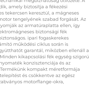
echanikai megbízhatóság ötvözete. A
, amely biztosítja a fékezési
s tekercsen keresztül, a mágneses
 motor tengelyének szabad forgását. Az
yomják az armatúraplatta ellen, így
ektromágneses biztonsági fék
biztonságos.
ipari fogaskerekes
ámító működési ciklus során is
gyütthatót garantál, miközben ellenáll a
. Minden
kikapcsolási fék
egység szigorú
ő nyomaték konzisztenciája és az
ett. Termékünk kompakt méretformája
 telepítést és csökkentve az egész
 szabványos motorflange-okra,