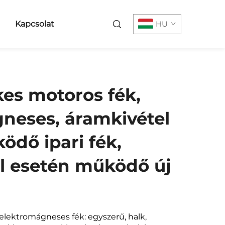
Kapcsolat
HU
es motoros fék,
neses, áramkivétel
ödő ipari fék,
l esetén működő új
lektromágneses fék: egyszerű, halk,