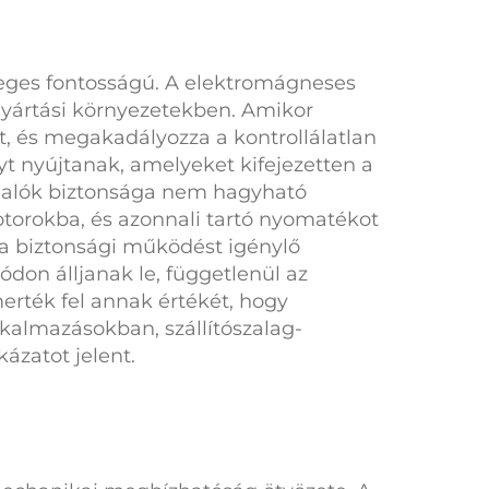
leges fontosságú. A
elektromágneses
gyártási környezetekben. Amikor
t, és megakadályozza a kontrollálatlan
t nyújtanak, amelyeket kifejezetten a
lalók biztonsága nem hagyható
otorokba, és azonnali tartó nyomatékot
a biztonsági működést igénylő
módon álljanak le, függetlenül az
erték fel annak értékét, hogy
kalmazásokban, szállítószalag-
ázatot jelent.