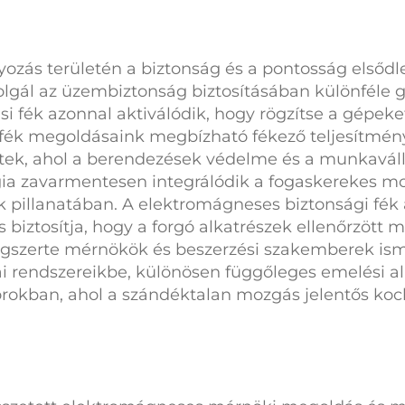
yozás területén a biztonság és a pontosság elsőd
zolgál az üzembiztonság biztosításában különféle 
si fék
azonnal aktiválódik, hogy rögzítse a gépeke
rfék
megoldásaink megbízható fékező teljesítmény
tek, ahol a berendezések védelme és a munkavál
ógia zavarmentesen integrálódik a fogaskerekes m
k pillanatában. A
elektromágneses biztonsági fék
 biztosítja, hogy a forgó alkatrészek ellenőrzött 
lágszerte mérnökök és beszerzési szakemberek ism
 rendszereikbe, különösen függőleges emelési al
rokban, ahol a szándéktalan mozgás jelentős kock