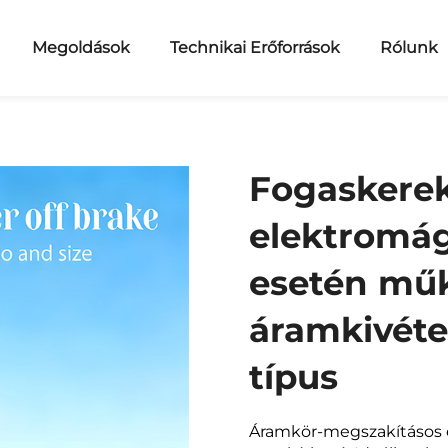
Megoldások
Technikai Erőforrások
Rólunk
Fogaskerek
elektromág
esetén műk
áramkivéte
típus
Áramkör-megszakításos e