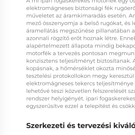
A mi
ipari fogaskerekes motorfék
egy ö
elektromágneses biztonsági fék
rugóerő
műveletet az áramkimaradás esetén. Am
mező összenyomja a belső rugókat, és le
áramellátás megszűnése pillanatában 
azonnali rögzítő erőt hoznak létre. En
alapértelmezett állapota mindig bekapc
motorfék
a tervezés pontosan megmunkál
konzisztens teljesítményt biztosítanak. 
kopásnak, a hőmérséklet okozta minős
tesztelési protokollokon megy keresztül
elektromágneses tekercs teljesítménye 
lehetővé teszi közvetlen felszerelését s
rendszer helyigényét.
ipari fogaskereke
egyszerűsítve ezzel a telepítést és csök
Szerkezeti és tervezési kivál