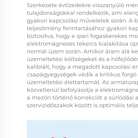
Szerkezete évtizedekre visszanyúló mérn
tulajdonságokkal rendelkezik, ami elen
gyakori kapcsolási műveletek során. A be
teljesítmény fenntartásához gyakori kap
biztosítva, hogy a
ipari fogaskerekes m
elektromágneses tekercs kialakítása op
normál üzem során. Amikor áram alá ke
üzemeltetési költségeket és a hőfejlő
kalibrált, hogy a megadott kapcsolási e
csapágyegységek védik a kritikus forgó
üzemeltetési élettartamát. Az armatúrapl
közvetlenül befolyásolja a
elektromágne
a mezőn történő korrekciót a súrlódási 
szervizidőszakok között is optimális tel