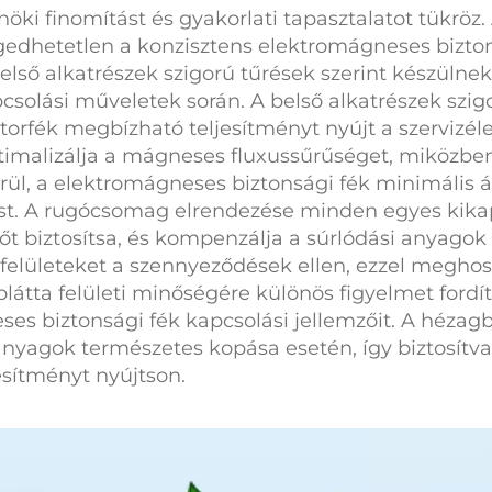
öki finomítást és gyakorlati tapasztalatot tükröz.
gedhetetlen a konzisztens
elektromágneses bizto
lső alkatrészek szigorú tűrések szerint készülnek,
csolási műveletek során. A belső alkatrészek szigo
otorfék
megbízható teljesítményt nyújt a szervizél
timalizálja a mágneses fluxussűrűséget, miközben
rül, a
elektromágneses biztonsági fék
minimális á
dést. A rugócsomag elrendezése minden egyes
kika
rőt biztosítsa, és kompenzálja a súrlódási anyagok
 felületeket a szennyeződések ellen, ezzel megho
átta felületi minőségére különös figyelmet fordíta
ses biztonsági fék
kapcsolási jellemzőit. A hézag
anyagok természetes kopása esetén, így biztosítv
jesítményt nyújtson.