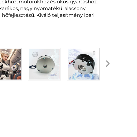
otokhoz, motorokhoz és okos gyártáshoz.
akarékos, nagy nyomatékú, alacsony
hőfejlesztésű. Kiváló teljesítmény ipari