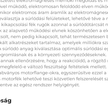
sszetett elektromágneses mérnöki megoldás és m
vel működő, elektromosan feloldódó elven működik
ikor elektromos áram áramlik az elektromágnese
választja a súrlódási felületeket, lehetővé téve a
a
kikapcsolási fék
rugók azonnal a súrlódótárcsát n
nek az alapvető működési elvnek köszönhetően a
el
solt, nem pedig kikapcsolt, tehát természetesen 
t alkatrészeket tartalmaz, amelyek milliókra sz
A súrlódó anyag kiválasztása optimális súrlódási e
égromlásnak és a környezeti szennyeződéseknek
 annak ellenőrzésére, hogy a reakcióidő, a rögzít
megfelelő-e változó feszültségi feltételek mell
zabványos motorflange-okra, egyszerűsítve ezzel a
s motorfék
lehetővé teszi közvetlen felszerelését
kentve az egész rendszer helyigényét.
óság