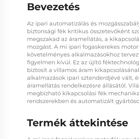
Bevezetés
Az ipari automatizálás és mozgásszabál
biztonsági fék
kritikus összetevőként s
megszakad az áramellátás, a
kikapcsolá
mozgást. A mi
ipari fogaskerekes moto
követelményes alkalmazásokhoz tervez
figyelmen kívül. Ez az újító féktechnol
biztosít a villamos áram kikapcsolásána
alkalmazások ipari sztenderdjévé vált, és
áramellátás rendelkezésre állásától. Vi
megbízható
kikapcsolási fék
mechanikai
rendszerekben és automatizált gyártóso
Termék áttekintése