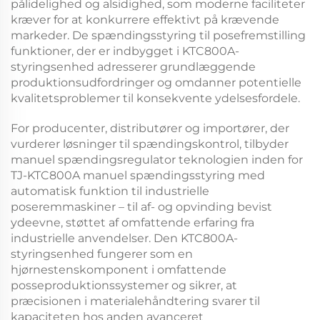
pålidelighed og alsidighed, som moderne faciliteter
kræver for at konkurrere effektivt på krævende
markeder. De
spændingsstyring til posefremstilling
funktioner, der er indbygget i
KTC800A-
styringsenhed
adresserer grundlæggende
produktionsudfordringer og omdanner potentielle
kvalitetsproblemer til konsekvente ydelsesfordele.
For producenter, distributører og importører, der
vurderer løsninger til spændingskontrol, tilbyder
manuel spændingsregulator
teknologien inden for
TJ-KTC800A manuel spændingsstyring med
automatisk funktion til industrielle
poseremmaskiner – til af- og opvinding
bevist
ydeevne, støttet af omfattende erfaring fra
industrielle anvendelser. Den
KTC800A-
styringsenhed
fungerer som en
hjørnestenskomponent i omfattende
posseproduktionssystemer og sikrer, at
præcisionen i materialehåndtering svarer til
kapaciteten hos anden avanceret