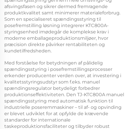
spændingsstyring gennem hele omsvings- og
afsvingsfasen og sikrer dermed fremragende
produktkvalitet samt minimerer materialeforbrug.
Som en specialiseret
spændingsstyring til
posefremstilling
løsning integrerer
KTC800A-
styringsenhed
imødegår de komplekse krav i
moderne emballageproduktionsmiljøer, hvor
præcision direkte påvirker rentabiliteten og
kundetilfredsheden.
Med forståelse for betydningen af pålidelig
spændingsstyring i posefremstillingsprocesser
erkender producenter verden over, at investering i
kvalitetsstyringsudstyr som f.eks.
manuel
spændingsregulator
betydeligt forbedrer
produktionseffektiviteten. Den
TJ-KTC800A manuel
spændingsstyring med automatisk funktion til
industrielle poseremmaskiner – til af- og opvinding
er blevet udviklet for at opfylde de krævende
standarder for internationale
taskeproduktionsfaciliteter og tilbyder robust