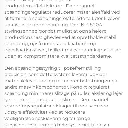
produktionseffektiviteten. Den
manuel
spændingsregulator
reducerer materialeaffald ved
at forhindre spændningsrelaterede fejl, der kræver
udkast eller genbehandling. Den
KTC800A-
styringsenhed
gør det muligt at opnå højere
produktionshastigheder ved at opretholde stabil
spænding, også under accelerations- og
decelerationsfaser, hvilket maksimerer kapaciteten
uden at kompromittere kvalitetsstandarderne.
Den
spændingsstyring til posefremstilling
præcision, som dette system leverer, udvider
materialelevetiden og reducerer belastningen på
andre maskinkomponenter. Korrekt reguleret
spænding minimerer slitage på ruller, aksler og lejer
gennem hele produktionslinjen. Den
manuel
spændingsregulator
bidrager til den samlede
udstyrs effektivitet ved at reducere
vedligeholdelseskravene og forlænge
serviceintervallerne på hele systemet til poser