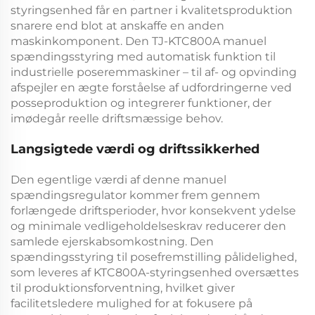
styringsenhed
får en partner i kvalitetsproduktion
snarere end blot at anskaffe en anden
maskinkomponent. Den
TJ-KTC800A manuel
spændingsstyring med automatisk funktion til
industrielle poseremmaskiner – til af- og opvinding
afspejler en ægte forståelse af udfordringerne ved
posseproduktion og integrerer funktioner, der
imødegår reelle driftsmæssige behov.
Langsigtede værdi og driftssikkerhed
Den egentlige værdi af denne
manuel
spændingsregulator
kommer frem gennem
forlængede driftsperioder, hvor konsekvent ydelse
og minimale vedligeholdelseskrav reducerer den
samlede ejerskabsomkostning. Den
spændingsstyring til posefremstilling
pålidelighed,
som leveres af
KTC800A-styringsenhed
oversættes
til produktionsforventning, hvilket giver
facilitetsledere mulighed for at fokusere på