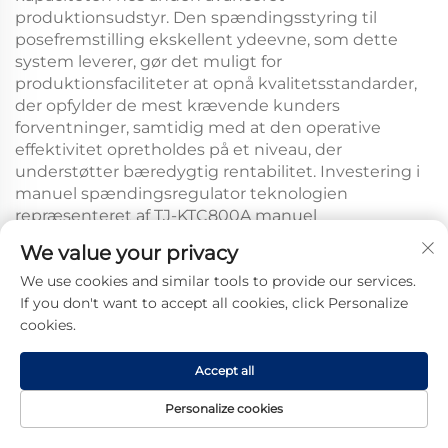
produktionsudstyr. Den
spændingsstyring til
posefremstilling
ekskellent ydeevne, som dette
system leverer, gør det muligt for
produktionsfaciliteter at opnå kvalitetsstandarder,
der opfylder de mest krævende kunders
forventninger, samtidig med at den operative
effektivitet opretholdes på et niveau, der
understøtter bæredygtig rentabilitet. Investering i
manuel spændingsregulator
teknologien
repræsenteret af
TJ-KTC800A manuel
spændingsstyring med automatisk funktion til
We value your privacy
industrielle poseremmaskiner – til af- og opvinding
We use cookies and similar tools to provide our services.
demonstrerer en forpligtelse til produktionskvalitet,
If you don't want to accept all cookies, click Personalize
der definerer brancheførende lederskab, og
cookies.
positionerer faciliteterne til vedvarende succes på
konkurrencedygtige globale markeder.
Accept all
Om produktet
Personalize cookies
Forside
Produkt
Om
KONTAKT