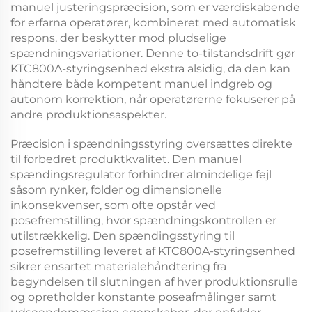
manuel justeringspræcision, som er værdiskabende
for erfarna operatører, kombineret med automatisk
respons, der beskytter mod pludselige
spændningsvariationer. Denne to-tilstandsdrift gør
KTC800A-styringsenhed
ekstra alsidig, da den kan
håndtere både kompetent manuel indgreb og
autonom korrektion, når operatørerne fokuserer på
andre produktionsaspekter.
Præcision i spændningsstyring oversættes direkte
til forbedret produktkvalitet. Den
manuel
spændingsregulator
forhindrer almindelige fejl
såsom rynker, folder og dimensionelle
inkonsekvenser, som ofte opstår ved
posefremstilling, hvor spændningskontrollen er
utilstrækkelig. Den
spændingsstyring til
posefremstilling
leveret af
KTC800A-styringsenhed
sikrer ensartet materialehåndtering fra
begyndelsen til slutningen af hver produktionsrulle
og opretholder konstante poseafmålinger samt