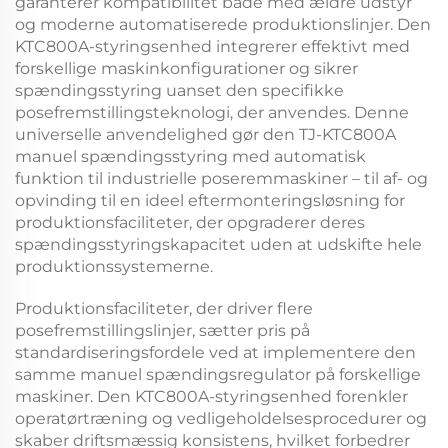
garanterer kompatibilitet både med ældre udstyr
og moderne automatiserede produktionslinjer. Den
KTC800A-styringsenhed
integrerer effektivt med
forskellige maskinkonfigurationer og sikrer
spændingsstyring uanset den specifikke
posefremstillingsteknologi, der anvendes. Denne
universelle anvendelighed gør den
TJ-KTC800A
manuel spændingsstyring med automatisk
funktion til industrielle poseremmaskiner – til af- og
opvinding
til en ideel eftermonteringsløsning for
produktionsfaciliteter, der opgraderer deres
spændingsstyringskapacitet uden at udskifte hele
produktionssystemerne.
Produktionsfaciliteter, der driver flere
posefremstillingslinjer, sætter pris på
standardiseringsfordele ved at implementere den
samme
manuel spændingsregulator
på forskellige
maskiner. Den
KTC800A-styringsenhed
forenkler
operatørtræning og vedligeholdelsesprocedurer og
skaber driftsmæssig konsistens, hvilket forbedrer