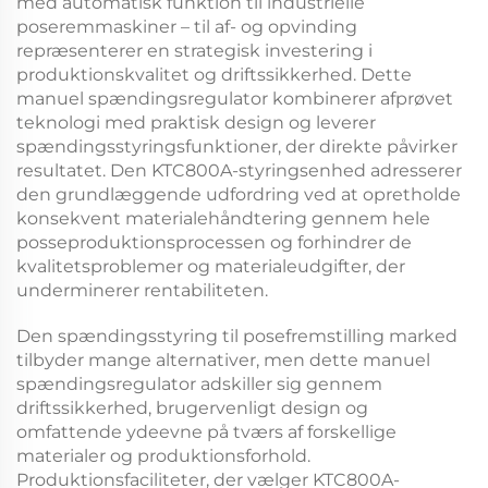
med automatisk funktion til industrielle
poseremmaskiner – til af- og opvinding
repræsenterer en strategisk investering i
produktionskvalitet og driftssikkerhed. Dette
manuel spændingsregulator
kombinerer afprøvet
teknologi med praktisk design og leverer
spændingsstyringsfunktioner, der direkte påvirker
resultatet. Den
KTC800A-styringsenhed
adresserer
den grundlæggende udfordring ved at opretholde
konsekvent materialehåndtering gennem hele
posseproduktionsprocessen og forhindrer de
kvalitetsproblemer og materialeudgifter, der
underminerer rentabiliteten.
Den
spændingsstyring til posefremstilling
marked
tilbyder mange alternativer, men dette
manuel
spændingsregulator
adskiller sig gennem
driftssikkerhed, brugervenligt design og
omfattende ydeevne på tværs af forskellige
materialer og produktionsforhold.
Produktionsfaciliteter, der vælger
KTC800A-