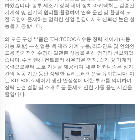
하였습니다.
봉투 제조기 장력 제어 장치
아키텍처는 검증된
기계적 및 전기적 원리를 활용하여 연속 운전 및 환경적 도
전 요인이 존재하는 엄격한 산업 환경에서도 신뢰성 높은 성
능을 제공합니다.
의 모든 구성 부품은
TJ-KTC800A 수동 장력 제어기(자동
기능 포함) — 산업용 백 제조 기계 부품, 리와인드 및 언와인
드용
장기적인 수명과 일관된 성능을 위해 엄격히 선별되었
습니다.
수동 텐션 컨트롤러
하우징은 먼지, 습기 및 기계적
응력으로부터 보호 기능을 제공하며, 내부 메커니즘은 장기
간의 작동 기간 동안 정밀한 캘리브레이션을 유지합니다. 이
는
KTC800A 제어기
생산 안정성에 대한 투자를 의미하며,
장력 관련 결함 및 소재 취급 문제로 인한 가동 중단 시간을
줄입니다.