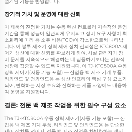
설계된 기능을 반영합니다.
장기적 가치 및 운영에 대한 신뢰
이 제품의 진정한 가치는
수동 텐션 컨트롤러
지속적인 운영
기간을 통해 성능이 일관되게 유지되고 정비 요구 사항이 최
소화됨에 따라 총 소유 비용(TCO)이 감소함으로써 나타납
니다. 이
봉투 제조기 장력 제어 장치
신뢰성은
KTC800A 제
어기
생산에 대한 신뢰를 확보하게 하여, 시설 관리자가 장
비 문제를 지속적으로 해결하는 데 집중하기보다는 전략적
성장에 집중할 수 있도록 지원합니다. 이
TJ-KTC800A 수동
장력 제어기(자동 기능 포함) — 산업용 백 제조 기계 부품,
리와인드 및 언와인드용
는 생산 인프라의 핵심 구성 요소가
되어, 변화하는 시장 수요와 진화하는 제품 사양에도 대응하
며 운영을 지원합니다.
결론: 전문 백 제조 작업을 위한 필수 구성 요소
The
TJ-KTC800A 수동 장력 제어기(자동 기능 포함) — 산
업용 백 제조 기계 부품, 리와인드 및 언와인드용
는 단순한
제어 장치를 넘어서, 전문 백 제조 작업을 차별화하는 생산