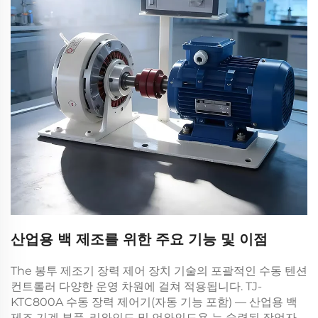
산업용 백 제조를 위한 주요 기능 및 이점
The
봉투 제조기 장력 제어 장치
기술의 포괄적인
수동 텐션
컨트롤러
다양한 운영 차원에 걸쳐 적용됩니다.
TJ-
KTC800A 수동 장력 제어기(자동 기능 포함) — 산업용 백
제조 기계 부품, 리와인드 및 언와인드용
는 숙련된 작업자