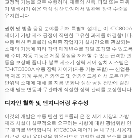
교정적 기능을 모두 수행하며, 재료의 신축, 파열 또는 편위
가 발생하기 쉬운 핵심 생산 단계에서 일관된 장력 수준을
유지합니다.
권취 및 방출 응용 분야를 위해 특별히 설계된 이
KTC800A
제어기
가방 제조 공정이 직면한 고유한 과제를 해결합니다.
수동 텐션 컨트롤러
숙련된 작업자가 실시간으로 관찰되는
소재의 거동에 따라 장력 매개변수를 정밀 조정할 수 있도록
해 주며, 자동 기능은 제품 품질을 저해할 수 있는 급격한 변
동을 보상해 줍니다.
봉투 제조기 장력 제어 장치
시스템은
TJ-KTC800A 수동 장력 제어기(자동 기능 포함) — 산업용
백 제조 기계 부품, 리와인드 및 언와인드용
에서 모든 미터
단위의 소재에 대해 롤 지름 변화나 생산 공정 전반에 걸친
소재 밀도 변동과 무관하게 적절한 장력 관리를 보장합니다.
디자인 철학 및 엔지니어링 우수성
이것의 개발은
수동 텐션 컨트롤러
은 전 세계 시장의 가방
제조 시설이 실무적으로 요구하는 사항에 대한 광범위한 연
구 결과를 반영합니다.
KTC800A 제어기
는 내구성, 사용자
접근성, 정비 용이성을 최우선으로 고려한 설계 요소를 채택