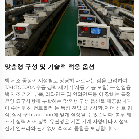
맞춤형 구성 및 기술적 적응 옵션
백 제조 공정이 시설별로 상당히 다르다는 점을 고려하여,
TJ-KTC800A 수동 장력 제어기(자동 기능 포함) — 산업용
백 제조 기계 부품, 리와인드 및 언와인드용
이 장비는 특정
운영 요구사항에 부합하는 맞춤형 구성 옵션을 제공합니다.
이
수동 텐션 컨트롤러
는 특정 전압 요구사항, 제어 신호 형
식, 설치 구 figuration에 맞게 설정될 수 있습니다.
봉투 제
조기 장력 제어 장치
유연성은 기존 기계 사양이나 시설의
전기 인프라와 관계없이 최적의 통합을 보장합니다.