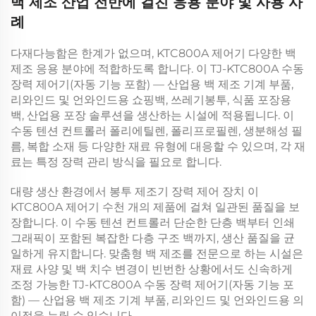
백 제조 산업 전반에 걸친 응용 분야 및 사용 사
례
다재다능함은 한계가 없으며,
KTC800A 제어기
다양한 백
제조 응용 분야에 적합하도록 합니다. 이
TJ-KTC800A 수동
장력 제어기(자동 기능 포함) — 산업용 백 제조 기계 부품,
리와인드 및 언와인드용
쇼핑백, 쓰레기봉투, 식품 포장용
백, 산업용 포장 솔루션을 생산하는 시설에 적용됩니다. 이
수동 텐션 컨트롤러
폴리에틸렌, 폴리프로필렌, 생분해성 필
름, 복합 소재 등 다양한 재료 유형에 대응할 수 있으며, 각 재
료는 특정 장력 관리 방식을 필요로 합니다.
대량 생산 환경에서
봉투 제조기 장력 제어 장치
이
KTC800A 제어기
수천 개의 제품에 걸쳐 일관된 품질을 보
장합니다. 이
수동 텐션 컨트롤러
단순한 단층 백부터 인쇄
그래픽이 포함된 복잡한 다층 구조 백까지, 생산 품질을 균
일하게 유지합니다. 맞춤형 백 제조를 전문으로 하는 시설은
재료 사양 및 백 치수 변경이 빈번한 상황에서도 신속하게
조정 가능한
TJ-KTC800A 수동 장력 제어기(자동 기능 포
함) — 산업용 백 제조 기계 부품, 리와인드 및 언와인드용
의
이점을 누릴 수 있습니다.