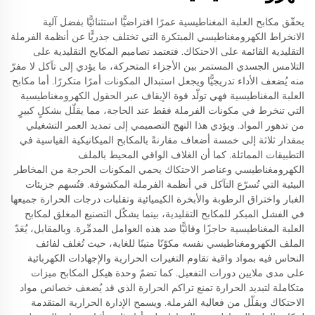
يحقّق مكابح العلبة المغناطيسية عمرًا افتراضيًّا استثنائيًّا بفضل آلية
الانخراط الكهرومغناطيسي المبتكرة التي تختلف جذريًّا عن أنظمة الفرملة
التقليدية القائمة على الاحتكاك. فتعتمد تصاميم المكابح التقليدية على
التلامس الجسدي المستمر بين الأجزاء المتحركة، ما يؤدي إلى تآكل لا مفرّ
منه يُضعف الأداء تدريجيًّا ويجعل استبدال المكونات أمرًا متكررًا. أما مكابح
العلبة المغناطيسية فهي تولّد قوة الإيقاف عبر الحقول الكهرومغناطيسية
التي تنخرط في مكونات الفرملة فقط عند الحاجة، مما يقلّل بشكلٍ كبيرٍ
من تدهور المواد. ويؤدي هذا النهج التصميمي إلى تمديد العمر التشغيلي
بمقدار ثلاثة إلى خمسة أضعاف مقارنةً بالمكابح الميكانيكية القياسية في
التطبيقات المماثلة. كما أن الغلاف الواقي المحيط بالملف
الكهرومغناطيسي وعناصر الاحتكاك يحمي المكونات الحرجة من المخاطر
البيئية التي تُسرّع التآكل في أنظمة الفرملة المكشوفة. فتُسهم جزيئات
الغبار واختراق الرطوبة والأبخرة الكيميائية وتقلبات درجات الحرارة جميعها
في الفشل المبكر للمكابح التقليدية، بينما يشكّل التصنيع المغلق لمكابح
العلبة المغناطيسية حاجزًا وقائيًّا ضد هذه العوامل المدمِّرة. وبالمقابل، يُعَدّ
الملف الكهرومغناطيسي نفسه مكوّنًا متينًا للغاية، حيث تُغلف لفائف
النحاس فيه بمواد واقية تقاوم التغيرات الحرارية والإجهادات الكهربائية
على مدى ملايين دورات التفعيل. كما تضمّ وحدة هيكل المكابح ميزات
متكاملة لتبديد الحرارة تمنع تراكم الحرارة الذي قد يُضعف خصائص مواد
الاحتكاك ويقلّل من فعالية الفرملة. ويسمح الإدارة الحرارية المتقدمة