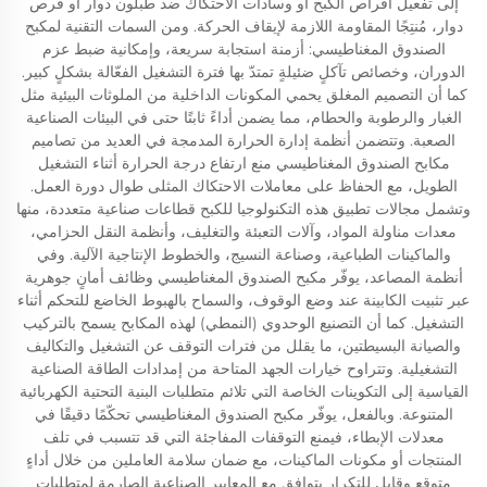
إلى تفعيل أقراص الكبح أو وسادات الاحتكاك ضد طبلون دوار أو قرص
دوار، مُنتِجًا المقاومة اللازمة لإيقاف الحركة. ومن السمات التقنية لمكبح
الصندوق المغناطيسي: أزمنة استجابة سريعة، وإمكانية ضبط عزم
الدوران، وخصائص تآكلٍ ضئيلةٍ تمتدّ بها فترة التشغيل الفعّالة بشكلٍ كبير.
كما أن التصميم المغلق يحمي المكونات الداخلية من الملوثات البيئية مثل
الغبار والرطوبة والحطام، مما يضمن أداءً ثابتًا حتى في البيئات الصناعية
الصعبة. وتتضمن أنظمة إدارة الحرارة المدمجة في العديد من تصاميم
مكابح الصندوق المغناطيسي منع ارتفاع درجة الحرارة أثناء التشغيل
الطويل، مع الحفاظ على معاملات الاحتكاك المثلى طوال دورة العمل.
وتشمل مجالات تطبيق هذه التكنولوجيا للكبح قطاعات صناعية متعددة، منها
معدات مناولة المواد، وآلات التعبئة والتغليف، وأنظمة النقل الحزامي،
والماكينات الطباعية، وصناعة النسيج، والخطوط الإنتاجية الآلية. وفي
أنظمة المصاعد، يوفّر مكبح الصندوق المغناطيسي وظائف أمانٍ جوهرية
عبر تثبيت الكابينة عند وضع الوقوف، والسماح بالهبوط الخاضع للتحكم أثناء
التشغيل. كما أن التصنيع الوحدوي (النمطي) لهذه المكابح يسمح بالتركيب
والصيانة البسيطتين، ما يقلل من فترات التوقف عن التشغيل والتكاليف
التشغيلية. وتتراوح خيارات الجهد المتاحة من إمدادات الطاقة الصناعية
القياسية إلى التكوينات الخاصة التي تلائم متطلبات البنية التحتية الكهربائية
المتنوعة. وبالفعل، يوفّر مكبح الصندوق المغناطيسي تحكّمًا دقيقًا في
معدلات الإبطاء، فيمنع التوقفات المفاجئة التي قد تتسبب في تلف
المنتجات أو مكونات الماكينات، مع ضمان سلامة العاملين من خلال أداءٍ
متوقعٍ وقابلٍ للتكرار يتوافق مع المعايير الصناعية الصارمة لمتطلبات