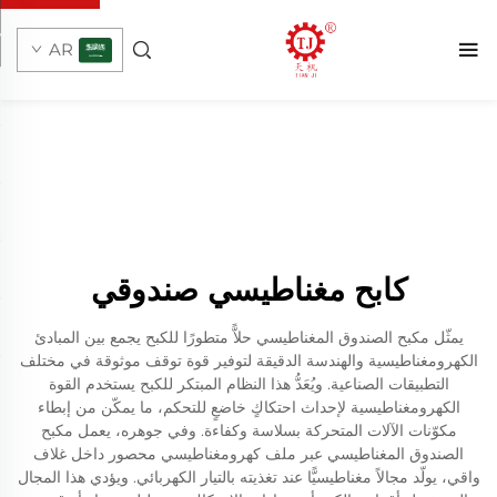
AR
كابح مغناطيسي صندوقي
يمثّل مكبح الصندوق المغناطيسي حلاًّ متطورًا للكبح يجمع بين المبادئ
الكهرومغناطيسية والهندسة الدقيقة لتوفير قوة توقف موثوقة في مختلف
التطبيقات الصناعية. ويُعَدُّ هذا النظام المبتكر للكبح يستخدم القوة
الكهرومغناطيسية لإحداث احتكاكٍ خاضعٍ للتحكم، ما يمكّن من إبطاء
مكوّنات الآلات المتحركة بسلاسة وكفاءة. وفي جوهره، يعمل مكبح
الصندوق المغناطيسي عبر ملف كهرومغناطيسي محصور داخل غلاف
واقي، يولّد مجالاً مغناطيسيًّا عند تغذيته بالتيار الكهربائي. ويؤدي هذا المجال