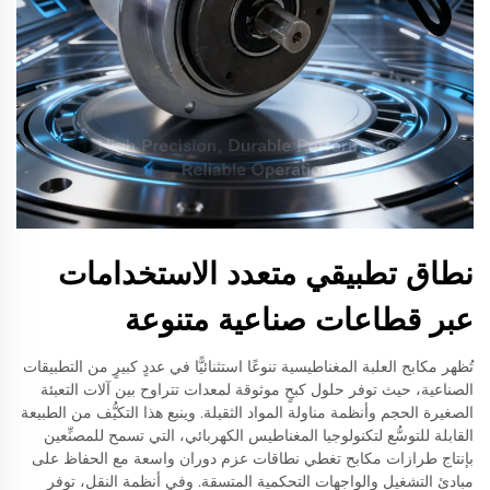
نطاق تطبيقي متعدد الاستخدامات
عبر قطاعات صناعية متنوعة
تُظهر مكابح العلبة المغناطيسية تنوعًا استثنائيًّا في عددٍ كبيرٍ من التطبيقات
الصناعية، حيث توفر حلول كبحٍ موثوقة لمعدات تتراوح بين آلات التعبئة
الصغيرة الحجم وأنظمة مناولة المواد الثقيلة. وينبع هذا التكيُّف من الطبيعة
القابلة للتوسُّع لتكنولوجيا المغناطيس الكهربائي، التي تسمح للمصنِّعين
بإنتاج طرازات مكابح تغطي نطاقات عزم دوران واسعة مع الحفاظ على
مبادئ التشغيل والواجهات التحكمية المتسقة. وفي أنظمة النقل، توفر