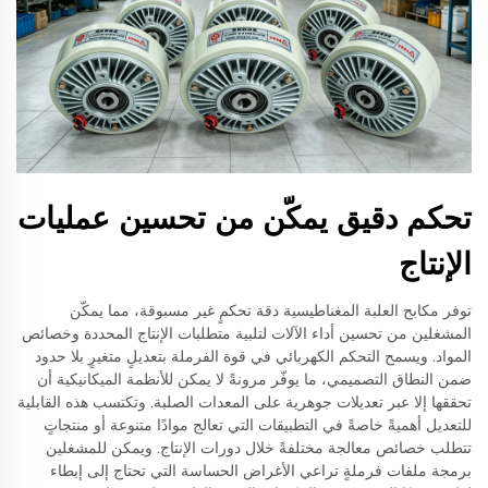
تحكم دقيق يمكّن من تحسين عمليات
الإنتاج
توفر مكابح العلبة المغناطيسية دقة تحكمٍ غير مسبوقة، مما يمكّن
المشغلين من تحسين أداء الآلات لتلبية متطلبات الإنتاج المحددة وخصائص
المواد. ويسمح التحكم الكهربائي في قوة الفرملة بتعديلٍ متغيرٍ بلا حدود
ضمن النطاق التصميمي، ما يوفّر مرونةً لا يمكن للأنظمة الميكانيكية أن
تحققها إلا عبر تعديلات جوهرية على المعدات الصلبة. وتكتسب هذه القابلية
للتعديل أهميةً خاصةً في التطبيقات التي تعالج موادًا متنوعة أو منتجاتٍ
تتطلب خصائص معالجة مختلفةً خلال دورات الإنتاج. ويمكن للمشغلين
برمجة ملفات فرملةٍ تراعي الأغراض الحساسة التي تحتاج إلى إبطاء