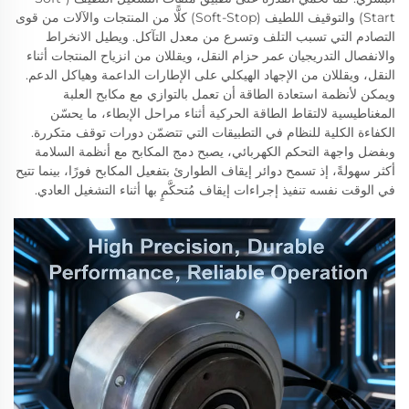
Start) والتوقيف اللطيف (Soft-Stop) كلًّا من المنتجات والآلات من قوى
التصادم التي تسبب التلف وتسرع من معدل التآكل. ويطيل الانخراط
والانفصال التدريجيان عمر حزام النقل، ويقللان من انزياح المنتجات أثناء
النقل، ويقللان من الإجهاد الهيكلي على الإطارات الداعمة وهياكل الدعم.
ويمكن لأنظمة استعادة الطاقة أن تعمل بالتوازي مع مكابح العلبة
المغناطيسية لالتقاط الطاقة الحركية أثناء مراحل الإبطاء، ما يحسّن
الكفاءة الكلية للنظام في التطبيقات التي تتضمّن دورات توقف متكررة.
وبفضل واجهة التحكم الكهربائي، يصبح دمج المكابح مع أنظمة السلامة
أكثر سهولةً، إذ تسمح دوائر إيقاف الطوارئ بتفعيل المكابح فورًا، بينما تتيح
في الوقت نفسه تنفيذ إجراءات إيقاف مُتحكَّمٍ بها أثناء التشغيل العادي.