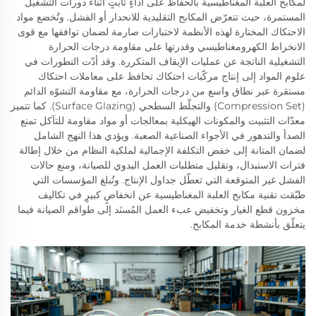
لمكابح العلبة المغناطيسية بالحفاظ على أداءٍ ثابتٍ أثناء دورات التشغيل
المستمرة، حيث تتعرّض المكابح التقليدية للانحدار أو الفشل. وتُخضع مواد
الاحتكاك المختارة لهذه الأنظمة لاختبارات صارمة لضمان توافقها مع قوى
الانخراط الكهرومغناطيسي وقدرتها على مقاومة درجات الحرارة
التشغيلية الناتجة عن عمليات الإيقاف المتكررة. وقد أدّت التطورات في
علوم المواد إلى إنتاج مركّبات احتكاك تحافظ على معاملات احتكاك
مستقرة عبر نطاق واسع من درجات الحرارة، مع مقاومة التشوّه الدائم
(Compression Set) والتجلّط السطحي (Surface Glazing). كما تتميز
معدّات التثبيت والمكونات الهيكلية بمعالجات أو مواد مقاومة للتآكل تمنع
الصدأ والتدهور في الأجواء الصناعية الصعبة. ويؤدي هذا النهج الشامل
لضمان المتانة إلى خفض التكلفة الإجمالية لملكية النظام من خلال إطالة
فترات الاستبدال، وتقليل متطلبات العمل اليدوي للصيانة، ومنع حالات
الفشل غير المتوقعة التي تعطّل جداول الإنتاج. وتُبلغ المؤسسات التي
طبّقت تقنية مكابح العلبة المغناطيسية عن انخفاضٍ كبيرٍ في تكاليف
مخزون قطع الغيار وتخفيض عبء العمل المُسنَد إلى طواقم الصيانة فيما
يتعلّق بأنشطة خدمة المكابح.