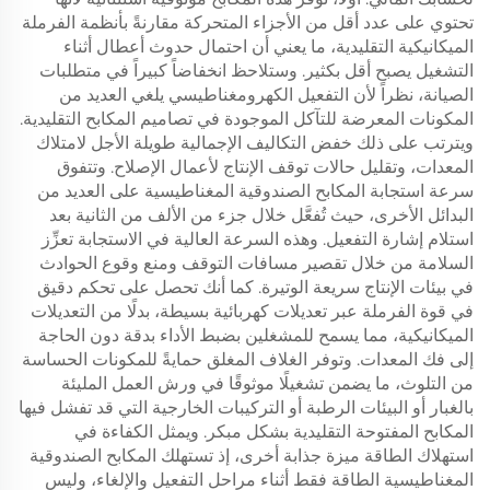
تحتوي على عدد أقل من الأجزاء المتحركة مقارنةً بأنظمة الفرملة
الميكانيكية التقليدية، ما يعني أن احتمال حدوث أعطال أثناء
التشغيل يصبح أقل بكثير. وستلاحظ انخفاضاً كبيراً في متطلبات
الصيانة، نظراً لأن التفعيل الكهرومغناطيسي يلغي العديد من
المكونات المعرضة للتآكل الموجودة في تصاميم المكابح التقليدية.
ويترتب على ذلك خفض التكاليف الإجمالية طويلة الأجل لامتلاك
المعدات، وتقليل حالات توقف الإنتاج لأعمال الإصلاح. وتتفوق
سرعة استجابة المكابح الصندوقية المغناطيسية على العديد من
البدائل الأخرى، حيث تُفعَّل خلال جزء من الألف من الثانية بعد
استلام إشارة التفعيل. وهذه السرعة العالية في الاستجابة تعزِّز
السلامة من خلال تقصير مسافات التوقف ومنع وقوع الحوادث
في بيئات الإنتاج سريعة الوتيرة. كما أنك تحصل على تحكم دقيق
في قوة الفرملة عبر تعديلات كهربائية بسيطة، بدلًا من التعديلات
الميكانيكية، مما يسمح للمشغلين بضبط الأداء بدقة دون الحاجة
إلى فك المعدات. وتوفر الغلاف المغلق حمايةً للمكونات الحساسة
من التلوث، ما يضمن تشغيلًا موثوقًا في ورش العمل المليئة
بالغبار أو البيئات الرطبة أو التركيبات الخارجية التي قد تفشل فيها
المكابح المفتوحة التقليدية بشكل مبكر. ويمثل الكفاءة في
استهلاك الطاقة ميزة جذابة أخرى، إذ تستهلك المكابح الصندوقية
المغناطيسية الطاقة فقط أثناء مراحل التفعيل والإلغاء، وليس