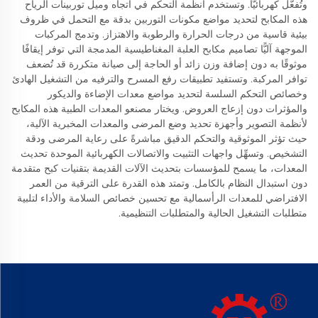
وتُفعَّل كهربائيًّا. وتستخدم أنظمة التحكم في اتجاه وميل توربينات الرياح
هذه المكابح لتحديد مواضع مكونات التوربين بدقة مع التحمل في ظروف
بيئية قاسية من درجات الحرارة والرطوبة والاهتزاز. وتدمج المركبات
الموجهة آليًّا تصاميم مكابح العلبة المغناطيسية المدمجة التي توفر إيقافًا
موثوقًا به دون إضافة وزن زائد أو الحاجة إلى صيانة متكررة قد تُضعف
توافر المركبة. وتستفيد تطبيقات رفع المسرح والترفيه من التشغيل الهادئ
وخصائص التحكم السلسة لتحديد مواضع معدات الإضاءة والديكور
والمؤثرات دون إزعاج العروض. ويختار مصنعو المعدات الطبية هذه المكابح
لأنظمة التصوير وأجهزة تحديد وضع المرضى والمعدات المخبرية الآلية،
حيث تؤثر الموثوقية والتحكم الدقيق مباشرةً على رعاية المرضى ودقة
التشخيص. وتسهِّل واجهات التثبيت والاتصالات الكهربائية الموحدة تحديث
المعدات، ما يسمح للمؤسسات بتحديث الآلات القديمة بتقنيات كبح متقدمة
دون استبدال النظام بالكامل. وتمتد هذه القدرة على الترقية من العمر
الافتراضي للمعدات الرأسمالية مع تحسين خصائص السلامة والأداء لتلبية
متطلبات التشغيل الحالية والمتطلبات التنظيمية.