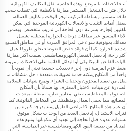
أثناء الاحتفاظ بالموضع. وهذه الخاصية تقلل التكاليف الكهربائية
خلال فترات التشغيل المستمر مقارنةً بالأنظمة التي تتطلب سحب
طاقة مستمر. وبساطة التركيب توفر الوقت وتكاليف العمالة،
بفضل أنماط التثبيت والاتصالات الكهربائية الموحدة التي يمكن
للفنيين إنجازها بسرعة دون الحاجة إلى تدريب متخصص. ويضمن
الأداء المتسق عبر نطاقات درجات الحرارة المختلفة تشغيل
معداتك بموثوقية سواء في المرافق المبردة أو في مناطق التصنيع
شديدة الحرارة. كما أن فوائد خفض الضوضاء تخلق ظروفاً عمل
أكثر راحة، إذ يعمل التفعيل الكهرومغناطيسي بصمت أكبر مقارنةً
بآليات القابض الميكانيكي أو البدائل القائمة على الاحتكاك. ومرونة
ضبط عزم الفرملة دون إجراء تعديلات جسدية تعني أن نموذجاً
واحداً من المكابح يمكنه خدمة تطبيقات متعددة داخل منشأتك، ما
يقلل من تعقيد المخزون وتحديات الشراء. وتمنح شهادات السلامة
الصادرة عن هيئات الاختبار المعترف بها ضماناً بأن المكابح
الصندوقية المغناطيسية تفي بمعايير صارمة متعلقة بمعدات
المصانع، مما يحمي العمال ومنظمتك من المخاطر القانونية. كما
أن عمر هذه المكابح الافتراضي الطويل يمتد بدرجة كبيرة من
فترات الاستبدال، إذ تعمل العديد من الوحدات بشكل موثوق
لسنوات عديدة قبل الحاجة إلى تجديد أي مكوناتها. وتنبع هذه
المتاناة من طبيعة القوة الكهرومغناطيسية غير التماسية، التي