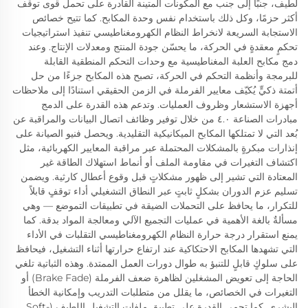
لطيف، جنبًا إلى جنب مع المكونات المتينة القادرة على تحمل قوى توقف
أكثر حزمًا، وكل ذلك باستخدام نفس وحدة المكابح. كما تتيح خصائص
الاستجابة السريعة لانخراط النظام الكهرومغناطيسي تنفيذ استراتيجيات
تحكمٍ معقدةٍ في الحركة، ما يحسّن جودة المنتج ومعدلات الإنتاج. وعند
دمج مكابح العلبة المغناطيسية مع وحدات التحكم المنطقية القابلة
للبرمجة وأنظمة التحكم في الحركة، تصبح هذه المكابح جزءًا من حل
أتمتة ذكيٍّ يُكيّف معايير الفرملة في الزمن الحقيقي استنادًا إلى ملاحظات
أجهزة الاستشعار وظروف العمليات. وتدعم هذه القدرة على الدمج
مبادرات الصناعة ٤.٠ من خلال توفير وظائف اتصال البيانات والمراقبة عن
بُعد التي لا تمتلكها المكابح الميكانيكية التقليدية. ويحصل فنيو الصيانة على
إنذارات مبكرةٍ بالمشكلات المحتملة عبر مراقبة المعايير الكهربائية، مثل
اكتشاف التغيرات في مقاومة الملف أو أنماط استهلاك الطاقة غير
المعتادة التي تشير إلى ظهور مشكلاتٍ قبل وقوع أعطال كارثية. ويضمن
تسليم عزم الدوران بشكلٍ ثابتٍ عبر النطاق التشغيلي أداء توقفٍ قابلاً
للتكرار، ما يحافظ على التحملات الضيقة في تطبيقات التموضع — وهي
مسألةٌ بالغة الأهمية في عمليات التجميع الآلي ومعالجة المواد بدقة. كما
يمنع استقرار درجة حرارة النظام الكهرومغناطيسي التقلبات في الأداء
التي تشهدها المكابح الاحتكاكية عند ارتفاع حرارتها أثناء التشغيل، فيحافظ
على سلوكٍ قابلٍ للتنبؤ به طوال دورات العمل الممتدة. وهذه الثباتية تلغي
الحاجة إلى تعويض المشغلين لظاهرة ضعف الفرملة (Brake Fade) أو
التغيرات في الخصائص، ما يقلل من متطلبات التدريب وإمكانية الخطأ
البشري. كما تحمي القدرة على تطبيق ملفات التشغيل اللطيف (Soft-