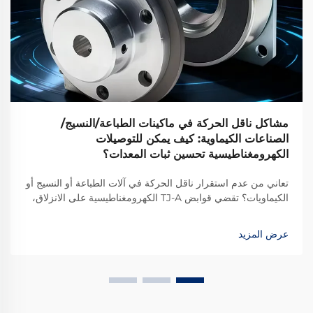
مشاكل ناقل الحركة في ماكينات الطباعة/النسيج/
الصناعات الكيماوية: كيف يمكن للتوصيلات
الكهرومغناطيسية تحسين ثبات المعدات؟
تعاني من عدم استقرار ناقل الحركة في آلات الطباعة أو النسيج أو
الكيماويات؟ تقضي قوابض TJ-A الكهرومغناطيسية على الانزلاق،
وترفع الإنتاج بنسبة 15–20٪، وتضمن سلامة خالية من الأسبستوس.
اكتشف كيف تحقق الشركات المصنعة الرائدة عالميًا موثوقية بنسبة
عرض المزيد
99.8٪ — طلب ورقة المواصفات اليوم.