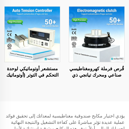
المقبض، مصنوع من سبائك
يستخدم في آلات التعبئة
الألومنيوم، أسطوانة نسيجية
منخفضة الاحتكاك
قُرص فرملة كهرومغناطيسي
مستشعر أوتوماتيكي لوحدة
صناعي ومحرك تيانجي ذي
التحكم في التوتر (أوتوماتيك
السلسلة الكاملة، قلب
تيانجي) لآلات الطباعة
المحرك جديد
والتغليف
يؤدي اختيار مكابح صندوقية مغناطيسية لمعداتك إلى تحقيق فوائد
عملية عديدة تؤثر مباشرةً على كفاءة التشغيل والنتيجة النهائية
لحسابك المالي. أولاً، توفر هذه المكابح موثوقية استثنائية لأنها