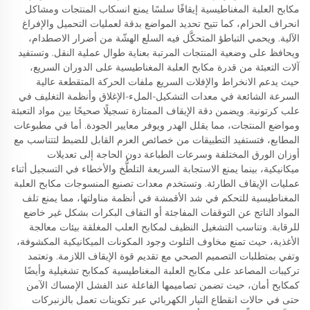
مكابح العلبة المغناطيسية إيقافًا سلسًا يمنع انسكاب المنتجات ومشاكل
انحراف الحزام، كما تتيح تحديد المواضع بدقة لعمليات التحميل والإفراغ
الآلية. ويحمي التباطؤ المتحكَّل فيه السلع الهشّة من أضرار الاصطدام،
ويحافظ على وضعية المنتجات المرتبة بعناية طوال عملية النقل. وتستفيد
آلات التعبئة من قدرة مكابح العلبة المغناطيسية على الدوران السريع،
حيث يدعم الانخراط والإفلات السريع ملفات الحركة المتقطعة عالية
السرعة الشائعة في معدات التشكيل-الملء-الإغلاق وأنظمة التغليف في
علب كرتونية. ويضمن دقة الإيقاف الممتازة تسجيلًا صحيحًا بين مواد التعبئة
ومواضع المنتجات، مما يقلل الهدر ويوفر معايير الجودة. أما في مطبوعات
المطابع، فتستفيد التطبيقات من خصائص العزم القابل للضبط لتتناسب مع
أوزان الورق المختلفة وسرعات الطباعة دون الحاجة إلى تعديلات
ميكانيكية، بينما يمنع الاستجابة السريعة التلطُّخ والأخطاء في التسجيل أثناء
عمليات الإيقاف الطارئة. وتستخدم معدات تصنيع المنسوجات مكابح العلبة
المغناطيسية للتحكم في شد الأقمشة في أنظمة مناولتها، مما يمنع تلف
المواد الناتج عن التوقفات المفاجئة أو التفاف البكرات بشكل غير خاضع
للرقابة. وتناسب التشغيل النظيف لمكابح العلب المغلقة بيئات معالجة
الأغذية، حيث تمنع مخاوف التلوث وجود المكونات الميكانيكية المكشوفة،
وتفي بمتطلبات التصميم الصحي مع تقديم قوة الإيقاف اللازمة. وتعتمد
تركيبات المصاعد على مكابح العلبة المغناطيسية كمكابح تشغيلية وأيضًا
كمكابح أمان، حيث تضمن تصاميمها الفاعلة عند الفشل الإمساك الآمن
حتى في حالات انقطاع التيار الكهربائي عبر تكوينات تعمل بالزنبركات