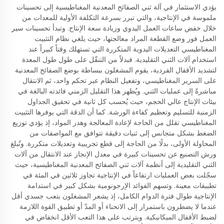
يؤدي الاستثمار في آلة ثني الصفائح المعدنية المغناطيسية إلى تحسينات
ملموسة في الإنتاجية، والتي تبرر بسرعة التكلفة الأولية للمعدات من
خلال خفض ساعات العمل اليدوي وزيادة سعة الإنتاج. وتبدأ تحسينات سير
العمل فور وضع القطعة المراد معالجتها، حيث يلغي نظام التثبيت
المغناطيسي التعديلات اليدوية المتكررة التي تستهلك وقتاً كبيراً عند
استخدام آلات الثني التقليدية. فبدلاً من التنقّل على طول طول المعدة
لتشديد الأقفال الفردية، يقوم المشغلون ببساطة بوضع الصفائح المعدنية
على السرير المغناطيسي، وتفعيل النظام عبر تحكم واحد، ثم الانتقال
مباشرةً إلى عمليات الثني. ويُظهر هذا التقليل الزمني فائدته البالغة في
بيئات الإنتاج عالي الحجم، حيث يُحسب كل ثانية في تحقيق الجداول
الزمنية للتسليم وتعظيم كفاءة الورشة. كما أن الدقة التي يوفرها التثبيت
المغناطيسي تقلل من الحاجة لإعادة المعالجة وهدر المواد، إذ يؤدي توزيع
الضغط بشكل متجانس إلى ثنيات دقيقة تتوافق مع المواصفات من
المحاولة الأولى، بدلًا من الحاجة إلى قطع تجريبية وتعديلات متكررة. وتُبلغ
ورش التصنيع عن تحسينات كبيرة في معدل الإنجاز عند الانتقال من آلات
الثني التقليدية إلى أنظمة آلات ثني الصفائح المعدنية المغناطيسية، حيث
سجّلت بعض العمليات ارتفاعاً في الإنتاجية تجاوز ثلاثين في المئة في
تطبيقات معينة. وتسهم الفوائد الإرجونومية بشكل كبير في استدامة
الإنتاجية طوال فترة الدوام الكامل، إذ يشعر المشغلون بتعب جسدي أقل
عندما لا يضطرون باستمرار إلى الانحناء أو المدّ أو تطبيق القوة اللازمة
لضبط الأقفال الميكانيكية. ويترتب على هذا التعب الأقل انخفاض في