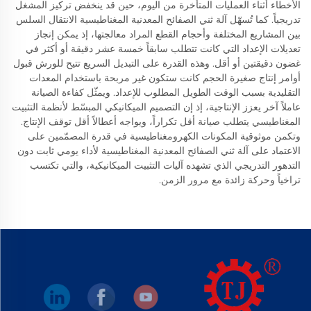
الأخطاء أثناء العمليات المتأخرة من اليوم، حين قد ينخفض تركيز المشغل
تدريجياً. كما تُسهّل آلة ثني الصفائح المعدنية المغناطيسية الانتقال السلس
بين المشاريع المختلفة وأحجام القطع المراد معالجتها، إذ يمكن إنجاز
تعديلات الإعداد التي كانت تتطلب سابقاً خمسة عشر دقيقة أو أكثر في
غضون دقيقتين أو أقل. وهذه القدرة على التبديل السريع تتيح للورش قبول
أوامر إنتاج صغيرة الحجم كانت ستكون غير مربحة باستخدام المعدات
التقليدية بسبب الوقت الطويل المطلوب للإعداد. ويمثّل كفاءة الصيانة
عاملاً آخر يعزز الإنتاجية، إذ إن التصميم الميكانيكي المبسّط لأنظمة التثبيت
المغناطيسي يتطلب صيانة أقل تكراراً، ويواجه أعطالاً أقل توقف الإنتاج.
وتكمن موثوقية المكونات الكهرومغناطيسية في قدرة المصمّمين على
الاعتماد على آلة ثني الصفائح المعدنية المغناطيسية لأداء يومي ثابت دون
التدهور التدريجي الذي تشهده آليات التثبيت الميكانيكية، والتي تكتسب
تراخياً وحركة زائدة مع مرور الزمن.