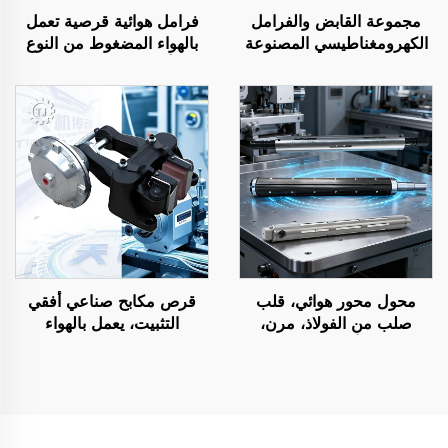
مجموعة القابض والفرامل
فرامل هوائية قرصية تعمل
الكهرومغناطيسي المصنوعة
بالهواء المضغوط من النوع
من الفولاذ، جهد ٢٤ فولت،
الرأسي والأفقي (DBG،
علامة تيانجي التجارية، وفق
DBH)، كاليبر صناعي
المواصفات الأصلية للمصنّع
(OEM)، لآلات الطباعة
والتصوير
محول محور هوائي، قلب
قرص مكابح صناعي أفقي
صلب من الفولاذ، مرن،
التثبيت، يعمل بالهواء
مقاس ٣ أو ٦ بوصة، قطع
المضغوط، مع محور تحمل
غيار لآلات الطباعة
داخلي، مباشرة من المصنع