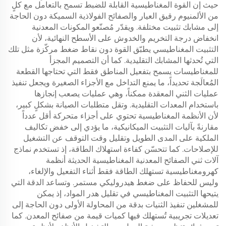
حيث إن القوة المغناطيسية القابلة للضبط تسمح بالتعامل مع كلٍ
من الألمنيوم رقيق العيار والصفائح الفولاذية السميكة دون الحاجة
إلى مشابك تثبيت مختلفة. ويقدّر مُصنّعو المكونات المعدنية
انخفاض درجة التخريم والخدوش على الأسطح النهائية، لأن
التثبيت المغناطيسي يطبّق القوة دون نقاط ضغط مركّزة مثل تلك
التي تُحدثها المشابك التقليدية. كما أن التصميم المجزأ
للمغناطيسات يسمح بتفعيل المناطق فقط التي تحتاجها القطعة
المُعالَجة تحديداً، ما يمنع التداخل مع الأجزاء الصغيرة ويجعل تنفيذ
عمليات الثني المعقدة ممكناً، وهي عمليات يصعب إنجازها
باستخدام المعدات التقليدية. وتقل متطلبات الصيانة بشكلٍ كبير،
لأن الأنظمة المغناطيسية تحتوي على أجزاء متحركة أقل عدداً
مقارنةً بآليات التثبيت الميكانيكية، ما يؤدي إلى خفض تكاليف
الملكية على المدى الطويل وتقليل وقت التوقف عن التشغيل
للإصلاحات. كما تتحسّن كفاءة استهلاك الطاقة، إذ تستخدم نماذج
آلات ثني الصفائح المعدنية المغناطيسية الحديثة أنظمة
كهرومغناطيسية تستهلك الطاقة فقط أثناء التفعيل والإلغاء،
وليس للحفاظ على ضغط هيدروليكي مستمر. وتساعد الدقة التي
يتيحها التثبيت المغناطيسي في تقليل هدر المواد، إذ يمكن
للمشغلين تنفيذ الثنيات بدقة من المحاولة الأولى دون الحاجة إلى
تعديلات تجريبية تُستهلك فيها كميات قيمة من صفائح المعدن. كما