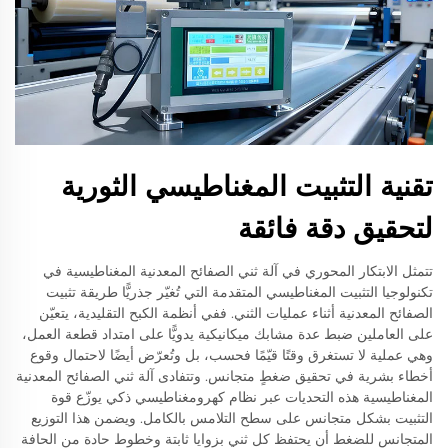
تقنية التثبيت المغناطيسي الثورية
لتحقيق دقة فائقة
تتمثل الابتكار المحوري في آلة ثني الصفائح المعدنية المغناطيسية في
تكنولوجيا التثبيت المغناطيسي المتقدمة التي تُغيّر جذريًّا طريقة تثبيت
الصفائح المعدنية أثناء عمليات الثني. ففي أنظمة الكبح التقليدية، يتعيّن
على العاملين ضبط عدة مشابك ميكانيكية يدويًّا على امتداد قطعة العمل،
وهي عملية لا تستغرق وقتًا قيّمًا فحسب، بل وتُعرّض أيضًا لاحتمال وقوع
أخطاء بشرية في تحقيق ضغطٍ متجانس. وتتفادى آلة ثني الصفائح المعدنية
المغناطيسية هذه التحديات عبر نظام كهرومغناطيسي ذكي يوزّع قوة
التثبيت بشكل متجانس على سطح التلامس بالكامل. ويضمن هذا التوزيع
المتجانس للضغط أن يحتفظ كل ثني بزوايا ثابتة وخطوط حادة من الحافة