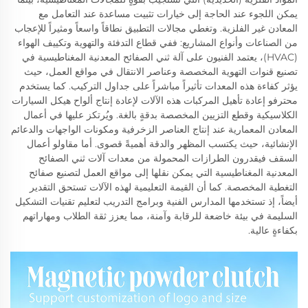
يمكن اللجوء عند الحاجة إلى خيارات تثبيت مساعدة عند التعامل مع
المعادن غير الفلزية. وتغطي مجالات التطبيق نطاقاً واسعاً ومثيراً للإعجاب
من الصناعات وأنواع المشاريع: ففي قطاع التدفئة والتهوية وتكييف الهواء
(HVAC)، يعتمد الفنيون على آلة ثني الصفائح المعدنية المغناطيسية في
تصنيع قنوات التهوية المخصصة وعناصر الانتقال في مواقع العمل، حيث
يؤثر كفاءة هذه المعدات تأثيراً مباشراً على جداول التركيب. كما يستخدم
محترفو إعادة تأهيل المركبات هذه الآلات لإعادة إنتاج ألواح هيكل السيارات
الكلاسيكية وقطع التزيين المخصصة بدقةٍ بالغة. ويُرتكز عليها في أعمال
المعادن المعمارية عند إنتاج العناصر الزخرفية ومكونات الواجهات والدعائم
الإنشائية، حيث يكتسب المظهر والدقة أهميةً قصوى. أما مقاولو أعمال
السقف فيقدرون الطرازات المحمولة من معدات آلات ثني الصفائح
المعدنية المغناطيسية التي يمكن نقلها إلى مواقع العمل لتصنيع صفائح
التغطية المخصصة. كما أن القيمة التعليمية لهذه الآلات تستحق التقدير
أيضاً، إذ تستخدمها المدارس الفنية وبرامج التدريب لتعليم تقنيات التشكيل
السليمة في بيئة خاضعة للرقابة وآمنة، مما يعزز ثقة الطلاب ومهاراتهم
بكفاءةٍ عالية.