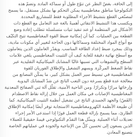
إلى الحافة، بغضّ النظر عن تنوّع طول أو سماكة المادة. وتضمّ هذه
التكنولوجيا مناطق مغناطيسية يمكن التحكم بها بشكل مستقل، ما يسمح
لمصنّعي القطع بتنشيط الأجزاء المطلوبة فقط للمشاريع المحددة.
ويكتسب هذا التنشيط الانتقائي أهميةً بالغة عند التعامل مع القطع ذات
الأشكال غير المنتظمة أو عند تنفيذ ثنيات متسلسلة تتطلب إعادة وضع
القطعة بين العمليات. كما أن إمكانية ضبط القوة المغناطيسية تتيح التكيّف
مع أنواع المواد المختلفة وسماكاتها دون الحاجة لتغيير أي مكونات مادية،
وذلك بمجرد ضبط إعداد الطاقة المناسب. ويقدّر العاملون الذين يتعاملون
مع أسطح نهائية دقيقة للغاية كيف أن التثبيت المغناطيسي يلغي علامات
السطح والتشوهات التي تسببها غالبًا المشابك الميكانيكية التقليدية عبر
نقاط الضغط المركّزة. ويسهم التشغيل والإطلاق الفوريان للقوة
المغناطيسية في تبسيط سير العمل بشكل كبير، ما يمكّن المصانع من
معالجة عدة قطع بسرعة دون التعب الناتج عن شدّ المشابك اليدوية
وإرخائها مرارًا وتكرارًا. ومن الناحية الأمنية، تقلّل آلة ثني الصفائح المعدنية
المغناطيسية الإصابات في مكان العمل من خلال إزالة نقاط الاصطدام
(القَصّ) والجهد الجسدي الناتج عن تشغيل أنظمة التثبيت الميكانيكية. كما
أن طبيعة الأنظمة الكهرومغناطيسية الاستجابة توفر أيضًا إمكانية الإطلاق
الطارئ، مما يسمح بإزالة قطعة العمل فورًا إذا استدعى الأمر إجراء
تعديلات أثناء العملية. ويمثّل هذا التقدّم التكنولوجي قيمةً حقيقيةً للعملاء
الذين يسعون إلى تحسين كلٍّ من الإنتاجية والجودة في عملياتهم الخاصة
بتصنيع المعادن.