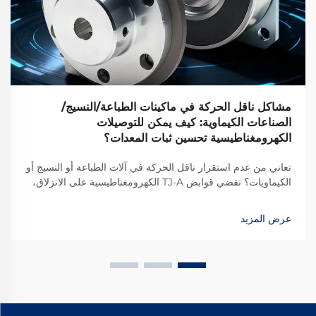
مشاكل ناقل الحركة في ماكينات الطباعة/النسيج/
الصناعات الكيماوية: كيف يمكن للتوصيلات
الكهرومغناطيسية تحسين ثبات المعدات؟
تعاني من عدم استقرار ناقل الحركة في آلات الطباعة أو النسيج أو
الكيماويات؟ تقضي قوابض TJ-A الكهرومغناطيسية على الانزلاق،
وترفع الإنتاج بنسبة 15–20٪، وتضمن سلامة خالية من الأسبستوس.
اكتشف كيف تحقق الشركات المصنعة الرائدة عالميًا موثوقية بنسبة
عرض المزيد
99.8٪ — طلب ورقة المواصفات اليوم.