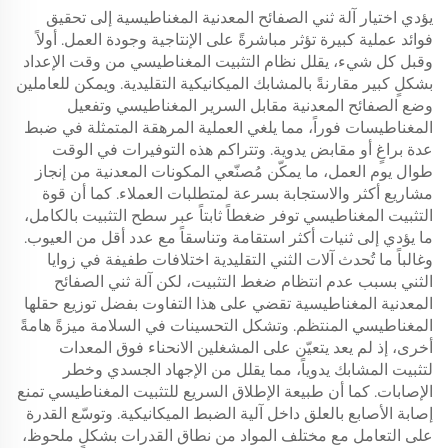
يؤدي اختيار آلة ثني الصفائح المعدنية المغناطيسية إلى تحقيق
فوائد عملية كبيرة تؤثر مباشرةً على الإنتاجية وجودة العمل. أولاً
وقبل كل شيء، يقلل نظام التثبيت المغناطيسي من وقت الإعداد
بشكلٍ كبير مقارنةً بالمشابك الميكانيكية التقليدية. ويمكن للعاملين
وضع الصفائح المعدنية مقابل السرير المغناطيسي وتفعيل
المغناطيسات فوراً، مما يلغي العملية المرهقة المتمثلة في ضبط
عدة براغٍ أو مقابض يدوية. وتتراكم هذه التوفيرات في الوقت
طوال يوم العمل، ما يمكّن مُصنّعي المكونات المعدنية من إنجاز
مشاريع أكثر والاستجابة بسرعة لمتطلبات العملاء. كما أن قوة
التثبيت المغناطيسي توفر ضغطاً ثابتاً عبر سطح التثبيت بالكامل،
ما يؤدي إلى ثنيات أكثر استقامة وتناسقاً مع عدد أقل من العيوب.
وغالباً ما تُحدث آلات الثني التقليدية اختلافات طفيفة في زوايا
الثني بسبب عدم انتظام ضغط التثبيت، لكن آلة ثني الصفائح
المعدنية المغناطيسية تقضي على هذا التفاوت بفضل توزيع حقلها
المغناطيسي المنتظم. وتشكل التحسينات في السلامة ميزةً هامةً
أخرى، إذ لم يعد يتعيّن على المشغلين الانحناء فوق المعدات
لتثبيت المشابك يدوياً، مما يقلل من الإجهاد الجسدي وخطر
الإصابات. كما أن طبيعة الإطلاق السريع للتثبيت المغناطيسي تمنع
إصابة الأصابع بالعلق داخل آلية الضبط الميكانيكية. وتوسّع القدرة
على التعامل مع مختلف المواد من نطاق القدرات بشكلٍ ملحوظ،