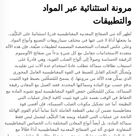
مرونة استثنائية عبر المواد
والتطبيقات
تُظهر آلة ثني الصفائح المعدنية المغناطيسية قدرةً استثنائيةً على التكيُّف،
ما يجعلها أداةً لا غنى عنها في مختلف سيناريوهات التصنيع وأنواع المواد.
وعلى عكس المعدات المتخصصة المصممة لتطبيقات ضيِّقة، فإن هذه الآلة
متعددة الاستخدامات تتعامل مع كل شيءٍ بدءاً من صفائح الألومنيوم
الرقيقة الحساسة وصولاً إلى ألواح الصلب القوية، وهي قادرةٌ على
استيعاب نطاقات سماكة تتطلب عادةً استخدام عدة آلات ثني تقليدية.
ويُشكِّل التحكم القابل للضبط في القوة المغناطيسية العاملَ المحوري
الذي يمكِّن هذه الآلة من مرونتها، إذ يسمح للمُشغِّلين بضبط قوة التثبيت
بدقةٍ حسب نوع المادة وسماكتها المحددة. فعند العمل مع المعادن رقيقة
السماكة، يمكن للمُشغِّلين خفض القوة المغناطيسية لمنع تشويه المادة مع
الحفاظ في الوقت نفسه على قوة تثبيت كافية لإنجاز عمليات الثني
النظيفة. أما عند تشكيل مكونات الصلب السميكة، فإن أقصى قوة
مغناطيسية تضمن أن تبقى القطعة العاملة ثابتةً تماماً أمام القوى الهائلة
الناتجة عن عمليات الثني الثقيلة. ويمتد هذا التكيُّف ليشمل ليس فقط
سماكة المادة، بل أيضاً أنواع المعادن المختلفة ذات الخصائص المغناطيسية
المتفاوتة. فتؤدي آلة ثني الصفائح المعدنية المغناطيسية أداءً فعّالاً مع
المواد الفلزية (الحديدية) التي تستجيب بقوةٍ للمجالات المغناطيسية، بينما