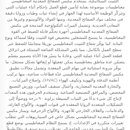
التثبيت الميكانيكية، يستخدم مكبس الصفائح المعدنية المغناطيسي
مغناطيسات موضوعة بعناية لتأمين قطع العمل بإحكام أثناء عمليات الثني.
وتتركّز الوظيفة الأساسية لهذا الجهاز في إنشاء ثنيات وطيات وزوايا دقيقة
في مختلف مواد الصفائح المعدنية، ومنها الفولاذ والألومنيوم وغيرها من
المعادن الحديدية. وتشمل الميزات التكنولوجية المدمجة في مكبس
الصفائح المعدنية المغناطيسي أجهزة تحكُّم قابلة للضبط في القوة
المغناطيسية، ما يسمح للمشغلين بتخصيص قوة التثبيت وفقًا لسماكة ونوع
المادة. كما يوفّر شعاع التثبيت المغناطيسي توزيعًا متجانسًا للضغط عبر
سطح العمل بالكامل، مما يلغي المشكلة الشائعة المتمثلة في انزلاق
قطعة العمل أثناء عملية الثني. وعادةً ما يتميّز هذا الأداة بتصميم مقسَّم
يتضمّن عدة مناطق مغناطيسية يمكن تفعيلها أو إيقافها بشكل مستقل، ما
يوفّر مرونة استثنائية في مهام الثني المعقدة. وتشمل مجالات تطبيق
مكبس الصفائح المعدنية المغناطيسي عدّة قطاعات صناعية، منها تركيب
أنظمة التدفئة والتهوية وتكييف الهواء (HVAC)، وإصلاح المركبات،
والنجارة المعدنية المعمارية، وأعمال تسقيف المباني، وورش التصنيع
المخصص، والمرافق التصنيعية الصناعية. ويستخدم الحرفيون هذه المعدات
لإنتاج كل شيء بدءًا من الثنيات البسيطة بزاوية ٩٠ درجة ووصولًا إلى
التشكيلات المتعددة الزوايا المعقدة في قنوات التهوية، والألواح العازلة،
والدعامات، والغلاف الخارجي للأجهزة، والألواح الزخرفية. ويمتاز مكبس
الصفائح المعدنية المغناطيسي بشكل خاص في السيناريوهات التي تتطلّب
تغييرات متكررة في الإعدادات، إذ يسمح النظام المغناطيسي بوضع قطع
العمل وإزالتها بسرعة دون الحاجة إلى تعديلات يدوية تستغرق وقتًا طويلاً.