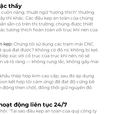
bậc thầy
ác cuộn nặng, thuật ngữ "tương thích" thường
ây thì khác. Các đầu kẹp an toàn của chúng
ẩn sẵn có trên thị trường; chúng được thiết
xác tương thích hoàn toàn với trục khí nén của
m kẹp:
Chúng tôi sử dụng các trạm mài CNC
 quả đạt được? Không có độ rơ, không bị kẹt.
ếp xúc với cổ trục của trục khí nén, nó sẽ
n và rõ ràng — không rung lắc, không gây mài
khẩu thép hợp kim cao cấp, sau đó áp dụng
rbon kết hợp tôi cảm ứng) để đạt độ cứng bề
n động then chốt, đồng thời giữ nguyên độ
.
 hoạt động liên tục 24/7
hỏi:
"Tại sao đầu kẹp an toàn của quý công ty