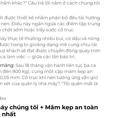
n phẩm khác?"
Câu trả lời nằm ở cách chúng tôi
ốt được thiết kế nhằm phân bổ đều tải hướng
hí nén. Điều này ngăn ngừa các điểm tập trung
chốt sớm hoặc trầy xước cổ trục.
áy thực tế thường nhiều bụi, có dầu và nóng.
ược trang bị gioăng dạng mê cung chịu tải
Quý khách sẽ đạt được chuyển động quay trơn
ca làm việc — giữa các lần bảo trì.
n màng:
Sau 18 tháng vận hành liên tục ba ca
 lên đến 800 kg), cùng một cặp mâm kẹp an
 0,05 mm. Cổ trục khí nén tương ứng vẫn giữ
ận xét của quản lý nhà máy?
“Tôi quên mất là
dex
máy chúng tôi + Mâm kẹp an toàn
t nhất