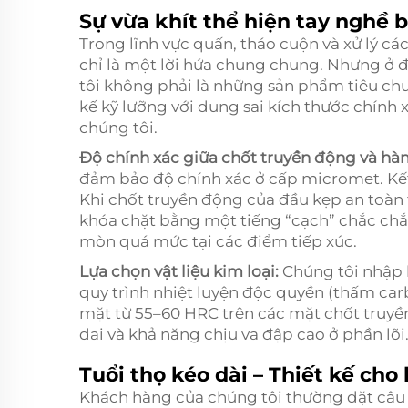
Sự vừa khít thể hiện tay nghề 
Trong lĩnh vực quấn, tháo cuộn và xử lý c
chỉ là một lời hứa chung chung. Nhưng ở đ
tôi không phải là những sản phẩm tiêu chu
kế kỹ lưỡng với dung sai kích thước chính 
chúng tôi.
Độ chính xác giữa chốt truyền động và hà
đảm bảo độ chính xác ở cấp micromet. Kết
Khi chốt truyền động của đầu kẹp an toàn ti
khóa chặt bằng một tiếng “cạch” chắc chắ
mòn quá mức tại các điểm tiếp xúc.
Lựa chọn vật liệu kim loại:
Chúng tôi nhập 
quy trình nhiệt luyện độc quyền (thấm ca
mặt từ 55–60 HRC trên các mặt chốt truyề
dai và khả năng chịu va đập cao ở phần lõi
Tuổi thọ kéo dài – Thiết kế cho
Khách hàng của chúng tôi thường đặt câu 