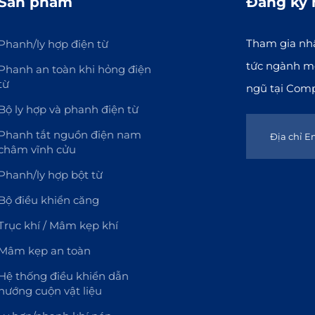
Sản phẩm
Đăng ký 
Tham gia nhậ
Phanh/ly hợp điện từ
tức ngành mớ
Phanh an toàn khi hỏng điện
từ
ngũ tại Com
Bộ ly hợp và phanh điện từ
Phanh tắt nguồn điện nam
châm vĩnh cửu
Phanh/ly hợp bột từ
Bộ điều khiển căng
Trục khí / Mâm kẹp khí
Mâm kẹp an toàn
Hệ thống điều khiển dẫn
hướng cuộn vật liệu