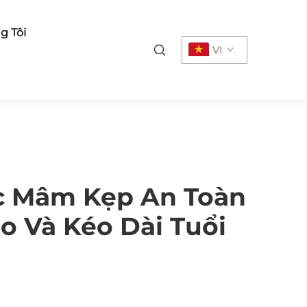
Mục lục
g Tôi
VI
ác Mâm Kẹp An Toàn
o Và Kéo Dài Tuổi