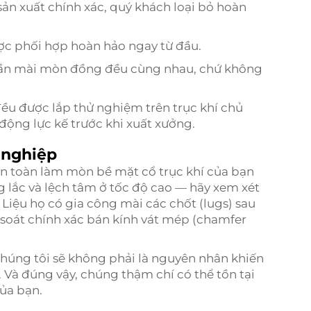
ản xuất chính xác, quý khách loại bỏ hoàn
ợc phối hợp hoàn hảo ngay từ đầu.
hần mài mòn đồng đều cùng nhau, chứ không
đều được lắp thử nghiệm trên trục khí chủ
 động lực kế trước khi xuất xưởng.
g nghiệp
n toàn làm mòn bề mặt cổ trục khí của bạn
g lắc và lệch tâm ở tốc độ cao — hãy xem xét
 Liệu họ có gia công mài các chốt (lugs) sau
m soát chính xác bán kính vát mép (chamfer
húng tôi sẽ không phải là nguyên nhân khiến
 Và đúng vậy, chúng thậm chí có thể tồn tại
của bạn.