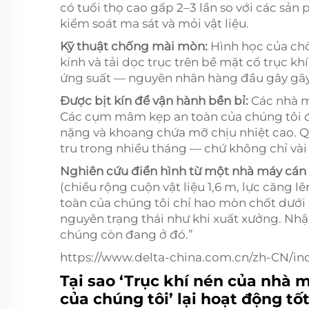
có tuổi thọ cao gấp 2–3 lần so với các sả
kiểm soát ma sát và mỏi vật liệu.
Kỹ thuật chống mài mòn:
Hình học của ch
kính và tải dọc trục trên bề mặt cổ trục k
ứng suất — nguyên nhân hàng đầu gây gãy 
Được bịt kín để vận hành bền bỉ:
Các nhà m
Các cụm mâm kẹp an toàn của chúng tôi đ
nặng và khoang chứa mỡ chịu nhiệt cao. 
tru trong nhiều tháng — chứ không chỉ vài 
Nghiên cứu điển hình từ một nhà máy cá
(chiều rộng cuộn vật liệu 1,6 m, lực căng
toàn của chúng tôi chỉ hao mòn chốt dưới
nguyên trạng thái như khi xuất xưởng. Nh
chúng còn đang ở đó.”
https://www.delta-china.com.cn/zh-CN/in
Tại sao ‘Trục khí nén của nhà 
của chúng tôi’ lại hoạt động tố