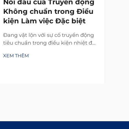
Nỗi đau của Truyền động
Không chuẩn trong Điều
kiện Làm việc Đặc biệt
Đang vật lộn với sự cố truyền động
tiêu chuẩn trong điều kiện nhiệt độ
khắc nghiệt, bụi bẩn hoặc không
XEM THÊM
gian chật hẹp? Truyền động TianJi
với 20 năm nghiên cứu và phát triển
mang đến các bộ ly hợp & phanh
tùy chỉnh đáng tin cậy—thiết kế
theo đúng thông số kỹ thuật của
bạn. Yêu cầu tư vấn kỹ thuật miễn
phí ngay hôm nay.