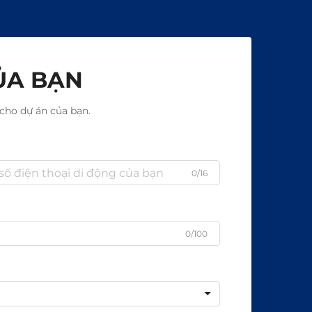
ỦA BẠN
cho dự án của bạn.
0/16
0/100