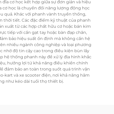
 đĩa cơ học kết hợp giữa sự đơn giản và hiệu
a cơ học là chuyển đổi năng lượng động học
u quả. Khác với phanh vành truyền thống,
n thời tiết. Các đặc điểm kỹ thuật của phanh
ản xuất từ các hợp chất hữu cơ hoặc bán kim
ực tiếp với cần gạt tay hoặc bàn đạp chân,
 đảm bảo hiệu suất ổn định mà không cần hệ
trên nhiều ngành công nghiệp và loại phương
c nhờ độ tin cậy cao trong điều kiện bùn lầy
ợp hệ thống phanh này để xử lý địa hình khắc
iệu, hưởng lợi từ khả năng điều khiển chính
 đảm bảo an toàn trong suốt quá trình vận
go-kart và xe scooter điện, nơi khả năng hãm
 như kéo dài tuổi thọ thiết bị.