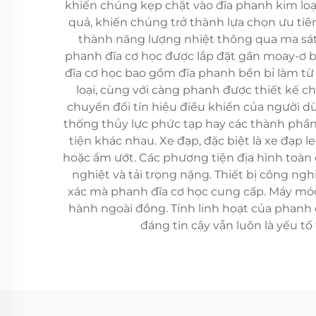
khiến chúng kẹp chặt vào đĩa phanh kim loại
quả, khiến chúng trở thành lựa chọn ưu ti
thành năng lượng nhiệt thông qua ma sát
phanh đĩa cơ học được lắp đặt gần moay-ơ bá
đĩa cơ học bao gồm đĩa phanh bền bỉ làm từ
loại, cùng với càng phanh được thiết kế c
chuyển đổi tín hiệu điều khiển của người 
thống thủy lực phức tạp hay các thành phần
tiện khác nhau. Xe đạp, đặc biệt là xe đạp 
hoặc ẩm ướt. Các phương tiện địa hình toàn 
nghiệt và tải trọng nặng. Thiết bị công ng
xác mà phanh đĩa cơ học cung cấp. Máy mó
hành ngoài đồng. Tính linh hoạt của phanh đ
đáng tin cậy vẫn luôn là yếu t