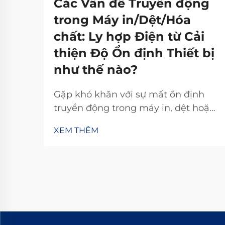
Các Vấn đề Truyền động
trong Máy in/Dệt/Hóa
chất: Ly hợp Điện từ Cải
thiện Độ Ổn định Thiết bị
như thế nào?
Gặp khó khăn với sự mất ổn định
truyền động trong máy in, dệt hoặc
hóa chất? Bộ ly hợp điện từ TJ-A loại
XEM THÊM
bỏ hiện tượng trượt, tăng năng suất
15–20% và đảm bảo an toàn không
chứa amiăng. Khám phá cách các
nhà sản xuất hàng đầu thế giới đạt
độ tin cậy 99,8%—yêu cầu bảng
thông số kỹ thuật ngay hôm nay.