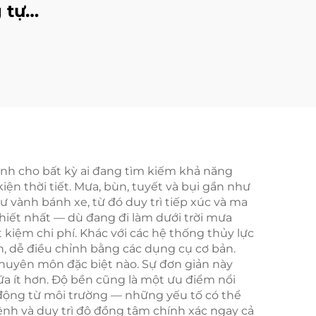
 tự
ianji
 máy
inh cho bất kỳ ai đang tìm kiếm khả năng
ện thời tiết. Mưa, bùn, tuyết và bụi gần như
vành bánh xe, từ đó duy trì tiếp xúc và ma
 thiết nhất — dù đang đi làm dưới trời mưa
 kiệm chi phí. Khác với các hệ thống thủy lực
ản, dễ điều chỉnh bằng các dụng cụ cơ bản.
chuyên môn đặc biệt nào. Sự đơn giản này
ữa ít hơn. Độ bền cũng là một ưu điểm nổi
 động từ môi trường — những yếu tố có thể
nh và duy trì độ đồng tâm chính xác ngay cả