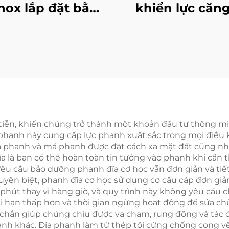
inox lắp đặt bằng
khiển lực căng
ân, mâm kẹp an
động, tự động T
n, bạc đạn kiểu
cho máy in và
mẫu 35
đóng gói
c tiễn, khiến chúng trở thành một khoản đầu tư thông m
phanh này cung cấp lực phanh xuất sắc trong mọi điều ki
 phanh và má phanh được đặt cách xa mặt đất cũng như 
ghĩa là bạn có thể hoàn toàn tin tưởng vào phanh khi cần
Yêu cầu bảo dưỡng phanh đĩa cơ học vẫn đơn giản và tiết
 chuyên biệt, phanh đĩa cơ học sử dụng cơ cấu cáp đơn gi
 phút thay vì hàng giờ, và quy trình này không yêu cầu 
ài hạn thấp hơn và thời gian ngừng hoạt động để sửa ch
c chắn giúp chúng chịu được va chạm, rung động và tác
anh khác. Đĩa phanh làm từ thép tôi cứng chống cong vê