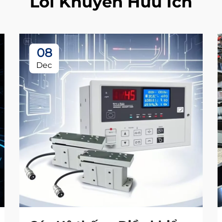
Lời Khuyên Hữu Ích
08
Dec