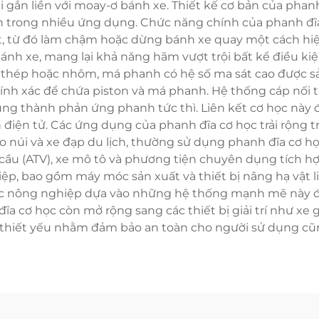
 gắn liền với moay-ơ bánh xe. Thiết kế cơ bản của phanh
ên trong nhiều ứng dụng. Chức năng chính của phanh đĩ
, từ đó làm chậm hoặc dừng bánh xe quay một cách hiệ
nh xe, mang lại khả năng hãm vượt trội bất kể điều kiệ
 thép hoặc nhôm, má phanh có hệ số ma sát cao được s
hính xác để chứa piston và má phanh. Hệ thống cáp nối tr
dùng thành phản ứng phanh tức thì. Liên kết cơ học này
 điện tử. Các ứng dụng của phanh đĩa cơ học trải rộng 
leo núi và xe đạp du lịch, thường sử dụng phanh đĩa cơ họ
cầu (ATV), xe mô tô và phương tiện chuyên dụng tích h
hiệp, bao gồm máy móc sản xuất và thiết bị nâng hạ vật l
c nông nghiệp dựa vào những hệ thống mạnh mẽ này để
ĩa cơ học còn mở rộng sang các thiết bị giải trí như xe 
ố thiết yếu nhằm đảm bảo an toàn cho người sử dụng cũng