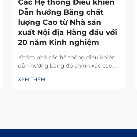
Các Hệ thống Điều khiển
Dẫn hướng Băng chất
lượng Cao từ Nhà sản
xuất Nội địa Hàng đầu với
20 năm Kinh nghiệm
Khám phá các hệ thống điều khiển
dẫn hướng băng độ chính xác cao
từ nhà sản xuất nội địa uy tín với 20
XEM THÊM
năm kinh nghiệm nghiên cứu và
phát triển. Giảm lãng phí, tăng hiệu
suất và đảm bảo độ tin cậy. Yêu cầu
báo giá ngay hôm nay.