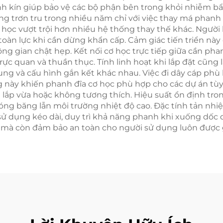
h kín giúp bảo vệ các bộ phận bên trong khỏi nhiễm bẩn
g trơn tru trong nhiều năm chỉ với việc thay má phanh 
ơ học vượt trội hơn nhiều hệ thống thay thế khác. Người
àn lực khi cần dừng khẩn cấp. Cảm giác tiến triển này 
g gian chật hẹp. Kết nối cơ học trực tiếp giữa cần pha
c quan và thuần thục. Tính linh hoạt khi lắp đặt cũng là
ng và cấu hình gắn kết khác nhau. Việc đi dây cáp phù 
 này khiến phanh đĩa cơ học phù hợp cho các dự án tùy 
g lắp vừa hoặc không tương thích. Hiệu suất ổn định tro
óng băng lẫn môi trường nhiệt độ cao. Đặc tính tản nh
sử dụng kéo dài, duy trì khả năng phanh khi xuống dốc dà
 mà còn đảm bảo an toàn cho người sử dụng luôn được 