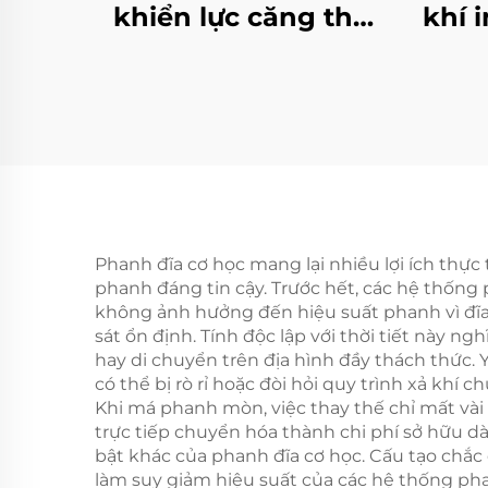
khiển lực căng thủ
khí 
công với phanh bột
ch
từ tính cho các bộ
toà
phận máy giấy
Phanh đĩa cơ học mang lại nhiều lợi ích thự
phanh đáng tin cậy. Trước hết, các hệ thống 
không ảnh hưởng đến hiệu suất phanh vì đĩa
sát ổn định. Tính độc lập với thời tiết này n
hay di chuyển trên địa hình đầy thách thức. 
có thể bị rò rỉ hoặc đòi hỏi quy trình xả khí
Khi má phanh mòn, việc thay thế chỉ mất vài
trực tiếp chuyển hóa thành chi phí sở hữu d
bật khác của phanh đĩa cơ học. Cấu tạo chắ
làm suy giảm hiệu suất của các hệ thống ph