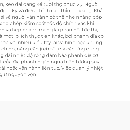
, kéo dài đáng kể tuổi thọ phục vụ. Người
định kỳ và điều chỉnh cáp thỉnh thoảng. Khả
 lái và người vận hành có thể nhẹ nhàng bóp
cho phép kiểm soát tốc độ chính xác khi
nh và kẹp phanh mang lại phản hồi tức thì,
 một lợi ích thực tiễn khác, bởi phanh đĩa cơ
hợp với nhiều kiểu tay lái và hình học khung
chỉnh, nâng cấp (retrofit) và các ứng dụng
ng dải nhiệt độ rộng đảm bảo phanh đĩa cơ
iệt của đĩa phanh ngăn ngừa hiện tượng suy
i hoặc vận hành liên tục. Việc quản lý nhiệt
giữ nguyên vẹn.