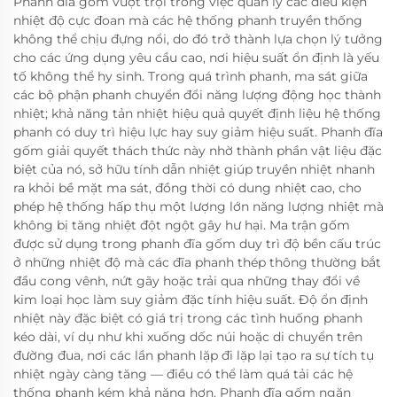
Phanh đĩa gốm vượt trội trong việc quản lý các điều kiện
nhiệt độ cực đoan mà các hệ thống phanh truyền thống
không thể chịu đựng nổi, do đó trở thành lựa chọn lý tưởng
cho các ứng dụng yêu cầu cao, nơi hiệu suất ổn định là yếu
tố không thể hy sinh. Trong quá trình phanh, ma sát giữa
các bộ phận phanh chuyển đổi năng lượng động học thành
nhiệt; khả năng tản nhiệt hiệu quả quyết định liệu hệ thống
phanh có duy trì hiệu lực hay suy giảm hiệu suất. Phanh đĩa
gốm giải quyết thách thức này nhờ thành phần vật liệu đặc
biệt của nó, sở hữu tính dẫn nhiệt giúp truyền nhiệt nhanh
ra khỏi bề mặt ma sát, đồng thời có dung nhiệt cao, cho
phép hệ thống hấp thụ một lượng lớn năng lượng nhiệt mà
không bị tăng nhiệt đột ngột gây hư hại. Ma trận gốm
được sử dụng trong phanh đĩa gốm duy trì độ bền cấu trúc
ở những nhiệt độ mà các đĩa phanh thép thông thường bắt
đầu cong vênh, nứt gãy hoặc trải qua những thay đổi về
kim loại học làm suy giảm đặc tính hiệu suất. Độ ổn định
nhiệt này đặc biệt có giá trị trong các tình huống phanh
kéo dài, ví dụ như khi xuống dốc núi hoặc di chuyển trên
đường đua, nơi các lần phanh lặp đi lặp lại tạo ra sự tích tụ
nhiệt ngày càng tăng — điều có thể làm quá tải các hệ
thống phanh kém khả năng hơn. Phanh đĩa gốm ngăn