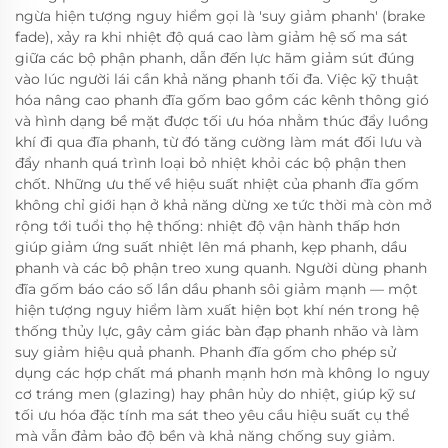
ngừa hiện tượng nguy hiểm gọi là 'suy giảm phanh' (brake
fade), xảy ra khi nhiệt độ quá cao làm giảm hệ số ma sát
giữa các bộ phận phanh, dẫn đến lực hãm giảm sút đúng
vào lúc người lái cần khả năng phanh tối đa. Việc kỹ thuật
hóa nâng cao phanh đĩa gốm bao gồm các kênh thông gió
và hình dạng bề mặt được tối ưu hóa nhằm thúc đẩy luồng
khí đi qua đĩa phanh, từ đó tăng cường làm mát đối lưu và
đẩy nhanh quá trình loại bỏ nhiệt khỏi các bộ phận then
chốt. Những ưu thế về hiệu suất nhiệt của phanh đĩa gốm
không chỉ giới hạn ở khả năng dừng xe tức thời mà còn mở
rộng tới tuổi thọ hệ thống: nhiệt độ vận hành thấp hơn
giúp giảm ứng suất nhiệt lên má phanh, kẹp phanh, dầu
phanh và các bộ phận treo xung quanh. Người dùng phanh
đĩa gốm báo cáo số lần dầu phanh sôi giảm mạnh — một
hiện tượng nguy hiểm làm xuất hiện bọt khí nén trong hệ
thống thủy lực, gây cảm giác bàn đạp phanh nhão và làm
suy giảm hiệu quả phanh. Phanh đĩa gốm cho phép sử
dụng các hợp chất má phanh mạnh hơn mà không lo nguy
cơ tráng men (glazing) hay phân hủy do nhiệt, giúp kỹ sư
tối ưu hóa đặc tính ma sát theo yêu cầu hiệu suất cụ thể
mà vẫn đảm bảo độ bền và khả năng chống suy giảm.