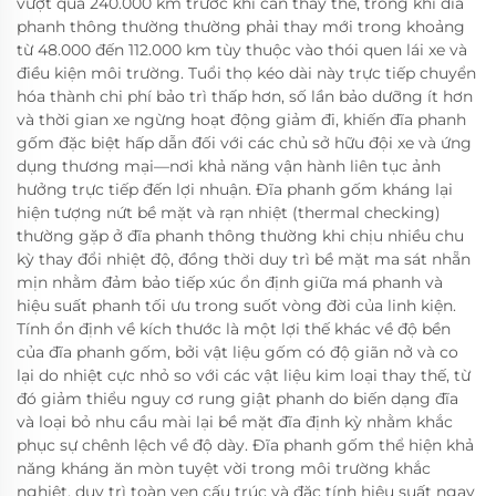
vượt quá 240.000 km trước khi cần thay thế, trong khi đĩa
phanh thông thường thường phải thay mới trong khoảng
từ 48.000 đến 112.000 km tùy thuộc vào thói quen lái xe và
điều kiện môi trường. Tuổi thọ kéo dài này trực tiếp chuyển
hóa thành chi phí bảo trì thấp hơn, số lần bảo dưỡng ít hơn
và thời gian xe ngừng hoạt động giảm đi, khiến đĩa phanh
gốm đặc biệt hấp dẫn đối với các chủ sở hữu đội xe và ứng
dụng thương mại—nơi khả năng vận hành liên tục ảnh
hưởng trực tiếp đến lợi nhuận. Đĩa phanh gốm kháng lại
hiện tượng nứt bề mặt và rạn nhiệt (thermal checking)
thường gặp ở đĩa phanh thông thường khi chịu nhiều chu
kỳ thay đổi nhiệt độ, đồng thời duy trì bề mặt ma sát nhẵn
mịn nhằm đảm bảo tiếp xúc ổn định giữa má phanh và
hiệu suất phanh tối ưu trong suốt vòng đời của linh kiện.
Tính ổn định về kích thước là một lợi thế khác về độ bền
của đĩa phanh gốm, bởi vật liệu gốm có độ giãn nở và co
lại do nhiệt cực nhỏ so với các vật liệu kim loại thay thế, từ
đó giảm thiểu nguy cơ rung giật phanh do biến dạng đĩa
và loại bỏ nhu cầu mài lại bề mặt đĩa định kỳ nhằm khắc
phục sự chênh lệch về độ dày. Đĩa phanh gốm thể hiện khả
năng kháng ăn mòn tuyệt vời trong môi trường khắc
nghiệt, duy trì toàn vẹn cấu trúc và đặc tính hiệu suất ngay