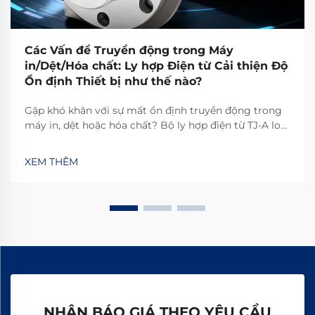
Các Vấn đề Truyền động trong Máy
in/Dệt/Hóa chất: Ly hợp Điện từ Cải thiện Độ
Ổn định Thiết bị như thế nào?
Gặp khó khăn với sự mất ổn định truyền động trong
máy in, dệt hoặc hóa chất? Bộ ly hợp điện từ TJ-A loại
bỏ hiện tượng trượt, tăng năng suất 15–20% và đảm
bảo an toàn không chứa amiăng. Khám phá cách các
XEM THÊM
nhà sản xuất hàng đầu thế giới đạt độ tin cậy 99,8%—
yêu cầu bảng thông số kỹ thuật ngay hôm nay.
NHẬN BÁO GIÁ THEO YÊU CẦU