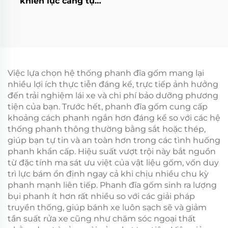
khiển lực căng tự
động, tự động Tianji
cho máy in và máy
đóng gói
Việc lựa chọn hệ thống phanh đĩa gốm mang lại
nhiều lợi ích thực tiễn đáng kể, trực tiếp ảnh hưởng
đến trải nghiệm lái xe và chi phí bảo dưỡng phương
tiện của bạn. Trước hết, phanh đĩa gốm cung cấp
khoảng cách phanh ngắn hơn đáng kể so với các hệ
thống phanh thông thường bằng sắt hoặc thép,
giúp bạn tự tin và an toàn hơn trong các tình huống
phanh khẩn cấp. Hiệu suất vượt trội này bắt nguồn
từ đặc tính ma sát ưu việt của vật liệu gốm, vốn duy
trì lực bám ổn định ngay cả khi chịu nhiều chu kỳ
phanh mạnh liên tiếp. Phanh đĩa gốm sinh ra lượng
bụi phanh ít hơn rất nhiều so với các giải pháp
truyền thống, giúp bánh xe luôn sạch sẽ và giảm
tần suất rửa xe cũng như chăm sóc ngoại thất