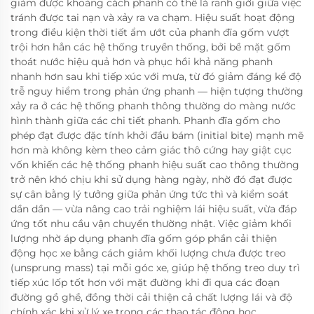
giảm được khoảng cách phanh có thể là ranh giới giữa việc
tránh được tai nạn và xảy ra va chạm. Hiệu suất hoạt động
trong điều kiện thời tiết ẩm ướt của phanh đĩa gốm vượt
trội hơn hẳn các hệ thống truyền thống, bởi bề mặt gốm
thoát nước hiệu quả hơn và phục hồi khả năng phanh
nhanh hơn sau khi tiếp xúc với mưa, từ đó giảm đáng kể độ
trễ nguy hiểm trong phản ứng phanh — hiện tượng thường
xảy ra ở các hệ thống phanh thông thường do màng nước
hình thành giữa các chi tiết phanh. Phanh đĩa gốm cho
phép đạt được đặc tính khởi đầu bám (initial bite) mạnh mẽ
hơn mà không kèm theo cảm giác thô cứng hay giật cục
vốn khiến các hệ thống phanh hiệu suất cao thông thường
trở nên khó chịu khi sử dụng hàng ngày, nhờ đó đạt được
sự cân bằng lý tưởng giữa phản ứng tức thì và kiểm soát
dần dần — vừa nâng cao trải nghiệm lái hiệu suất, vừa đáp
ứng tốt nhu cầu vận chuyển thường nhật. Việc giảm khối
lượng nhờ áp dụng phanh đĩa gốm góp phần cải thiện
động học xe bằng cách giảm khối lượng chưa được treo
(unsprung mass) tại mỗi góc xe, giúp hệ thống treo duy trì
tiếp xúc lốp tốt hơn với mặt đường khi đi qua các đoạn
đường gồ ghề, đồng thời cải thiện cả chất lượng lái và độ
chính xác khi xử lý xe trong các thao tác động học.