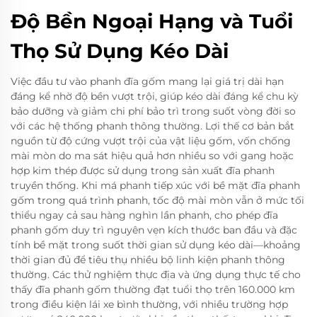
Độ Bền Ngoại Hạng và Tuổi
Thọ Sử Dụng Kéo Dài
Việc đầu tư vào phanh đĩa gốm mang lại giá trị dài hạn
đáng kể nhờ độ bền vượt trội, giúp kéo dài đáng kể chu kỳ
bảo dưỡng và giảm chi phí bảo trì trong suốt vòng đời so
với các hệ thống phanh thông thường. Lợi thế cơ bản bắt
nguồn từ độ cứng vượt trội của vật liệu gốm, vốn chống
mài mòn do ma sát hiệu quả hơn nhiều so với gang hoặc
hợp kim thép được sử dụng trong sản xuất đĩa phanh
truyền thống. Khi má phanh tiếp xúc với bề mặt đĩa phanh
gốm trong quá trình phanh, tốc độ mài mòn vẫn ở mức tối
thiểu ngay cả sau hàng nghìn lần phanh, cho phép đĩa
phanh gốm duy trì nguyên vẹn kích thước ban đầu và đặc
tính bề mặt trong suốt thời gian sử dụng kéo dài—khoảng
thời gian đủ để tiêu thụ nhiều bộ linh kiện phanh thông
thường. Các thử nghiệm thực địa và ứng dụng thực tế cho
thấy đĩa phanh gốm thường đạt tuổi thọ trên 160.000 km
trong điều kiện lái xe bình thường, với nhiều trường hợp