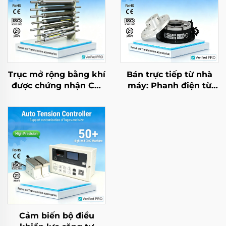
Trục mở rộng bằng khí
Bán trực tiếp từ nhà
được chứng nhận CE,
máy: Phanh điện từ
loại chốt, hợp kim
DC 24V cho động cơ
nhôm, con lăn dệt may
giảm tốc AC dùng
ma sát thấp
trong nông nghiệp và
công nghiệp, sản
phẩm mới
Cảm biến bộ điều