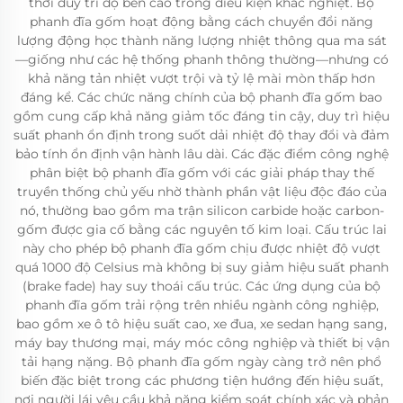
thời duy trì độ bền cao trong điều kiện khắc nghiệt. Bộ
phanh đĩa gốm hoạt động bằng cách chuyển đổi năng
lượng động học thành năng lượng nhiệt thông qua ma sát
—giống như các hệ thống phanh thông thường—nhưng có
khả năng tản nhiệt vượt trội và tỷ lệ mài mòn thấp hơn
đáng kể. Các chức năng chính của bộ phanh đĩa gốm bao
gồm cung cấp khả năng giảm tốc đáng tin cậy, duy trì hiệu
suất phanh ổn định trong suốt dải nhiệt độ thay đổi và đảm
bảo tính ổn định vận hành lâu dài. Các đặc điểm công nghệ
phân biệt bộ phanh đĩa gốm với các giải pháp thay thế
truyền thống chủ yếu nhờ thành phần vật liệu độc đáo của
nó, thường bao gồm ma trận silicon carbide hoặc carbon-
gốm được gia cố bằng các nguyên tố kim loại. Cấu trúc lai
này cho phép bộ phanh đĩa gốm chịu được nhiệt độ vượt
quá 1000 độ Celsius mà không bị suy giảm hiệu suất phanh
(brake fade) hay suy thoái cấu trúc. Các ứng dụng của bộ
phanh đĩa gốm trải rộng trên nhiều ngành công nghiệp,
bao gồm xe ô tô hiệu suất cao, xe đua, xe sedan hạng sang,
máy bay thương mại, máy móc công nghiệp và thiết bị vận
tải hạng nặng. Bộ phanh đĩa gốm ngày càng trở nên phổ
biến đặc biệt trong các phương tiện hướng đến hiệu suất,
nơi người lái yêu cầu khả năng kiểm soát chính xác và phản