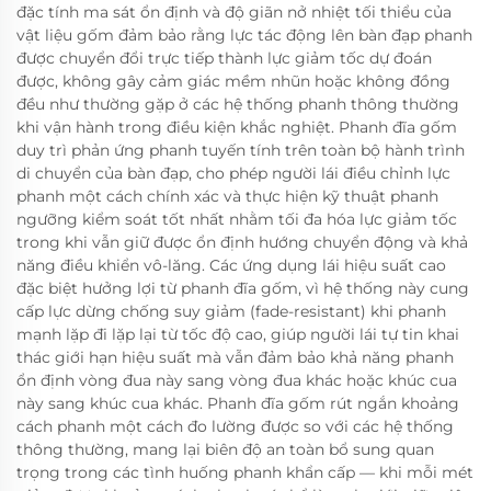
đặc tính ma sát ổn định và độ giãn nở nhiệt tối thiểu của
vật liệu gốm đảm bảo rằng lực tác động lên bàn đạp phanh
được chuyển đổi trực tiếp thành lực giảm tốc dự đoán
được, không gây cảm giác mềm nhũn hoặc không đồng
đều như thường gặp ở các hệ thống phanh thông thường
khi vận hành trong điều kiện khắc nghiệt. Phanh đĩa gốm
duy trì phản ứng phanh tuyến tính trên toàn bộ hành trình
di chuyển của bàn đạp, cho phép người lái điều chỉnh lực
phanh một cách chính xác và thực hiện kỹ thuật phanh
ngưỡng kiểm soát tốt nhất nhằm tối đa hóa lực giảm tốc
trong khi vẫn giữ được ổn định hướng chuyển động và khả
năng điều khiển vô-lăng. Các ứng dụng lái hiệu suất cao
đặc biệt hưởng lợi từ phanh đĩa gốm, vì hệ thống này cung
cấp lực dừng chống suy giảm (fade-resistant) khi phanh
mạnh lặp đi lặp lại từ tốc độ cao, giúp người lái tự tin khai
thác giới hạn hiệu suất mà vẫn đảm bảo khả năng phanh
ổn định vòng đua này sang vòng đua khác hoặc khúc cua
này sang khúc cua khác. Phanh đĩa gốm rút ngắn khoảng
cách phanh một cách đo lường được so với các hệ thống
thông thường, mang lại biên độ an toàn bổ sung quan
trọng trong các tình huống phanh khẩn cấp — khi mỗi mét