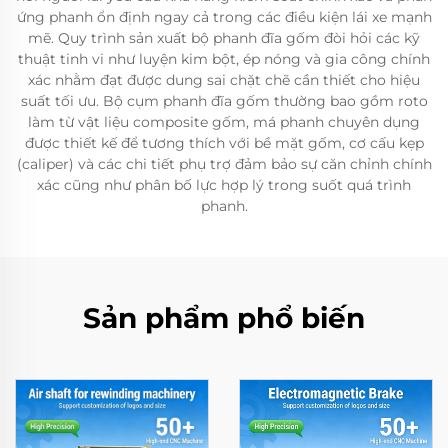
ứng phanh ổn định ngay cả trong các điều kiện lái xe mạnh
mẽ. Quy trình sản xuất bộ phanh đĩa gốm đòi hỏi các kỹ
thuật tinh vi như luyện kim bột, ép nóng và gia công chính
xác nhằm đạt được dung sai chặt chẽ cần thiết cho hiệu
suất tối ưu. Bộ cụm phanh đĩa gốm thường bao gồm roto
làm từ vật liệu composite gốm, má phanh chuyên dụng
được thiết kế để tương thích với bề mặt gốm, cơ cấu kẹp
(caliper) và các chi tiết phụ trợ đảm bảo sự căn chỉnh chính
xác cũng như phân bố lực hợp lý trong suốt quá trình
phanh.
Sản phẩm phổ biến