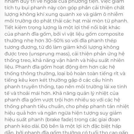
nhằm duy trì vẻ ngoài của phương tiện. Việc giảm
tích tụ bụi phanh này còn góp phần cải thiện chất
lượng không khí xung quanh xe và giảm ô nhiễm
môi trường do phát thải các hạt mài mòn từ phanh.
Tiết kiệm trọng lượng là một lợi thế nổi bật khác
của phanh đĩa gốm, bởi vì vật liệu gốm composite
thường nhẹ hơn 30–50% so với đĩa phanh thép
tương đương, từ đó làm giảm khối lượng không
được treo (unsprung mass), cải thiện phản ứng hệ
thống treo, khả năng vận hành và hiệu suất nhiên
liệu. Phanh đĩa gốm hoạt động êm hơn các hệ
thống thông thường, loại bỏ hoàn toàn tiếng rít và
tiếng kêu ken két thường gặp ở các cấu hình
phanh truyền thống, tạo nên môi trường lái xe tinh
tế và thoải mái hơn. Khả năng quản lý nhiệt của
phanh đĩa gốm vượt trội hơn nhiều so với các hệ
thống phanh tiêu chuẩn, cho phép phanh tản nhiệt
hiệu quả hơn và ngăn ngừa hiện tượng suy giảm
hiệu suất phanh (brake fade) trong các giai đoạn
phanh kéo dài. Độ bền là một lợi ích đặc biệt hấp
dẫn, bởi phanh đĩa gốm thường có tuổi thọ cao gấp