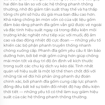
hai đến ba lần so với các hệ thống phanh thông
thường, nhờ đó giảm tần suất thay thế và hạ thấp
tổng chi phí sở hữu dù giá mua ban đầu cao hơn.
Khả năng chống ăn mòn vốn có của vật liệu gốm
đảm bảo rằng phanh đĩa gốm vẫn giữ được vẻ ngoài
và đặc tính hiệu suất ngay cả trong điều kiện môi
trường khắc nghiệt như tiếp xúc với muối, độ ẩm
cao và dao động nhiệt độ cực đoan — những yếu tố
khiến các bộ phận phanh truyền thống nhanh
chóng xuống cấp. Phanh đĩa gốm yêu cầu ít lần bảo
dưỡng hơn, bởi bề mặt gốm cứng hơn giúp chống
mài mòn tốt và duy trì độ ổn định về kích thước
trong suốt các chu kỳ dịch vụ kéo dài. Tính nhất
quán về hiệu suất là một lợi thế then chốt đối với
những tài xế đòi hỏi phản ứng phanh dự đoán
chính xác, bởi phanh đĩa gốm cung cấp lực phanh
đồng đều bất kể sự biến đổi nhiệt độ hay điều kiện
thời tiết — những yếu tố có thể làm suy giảm hiệu
suất của các hệ thống phanh thông thường.