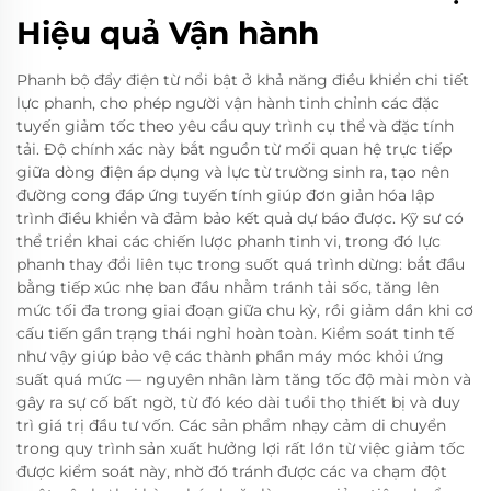
Hiệu quả Vận hành
Phanh bộ đẩy điện từ nổi bật ở khả năng điều khiển chi tiết
lực phanh, cho phép người vận hành tinh chỉnh các đặc
tuyến giảm tốc theo yêu cầu quy trình cụ thể và đặc tính
tải. Độ chính xác này bắt nguồn từ mối quan hệ trực tiếp
giữa dòng điện áp dụng và lực từ trường sinh ra, tạo nên
đường cong đáp ứng tuyến tính giúp đơn giản hóa lập
trình điều khiển và đảm bảo kết quả dự báo được. Kỹ sư có
thể triển khai các chiến lược phanh tinh vi, trong đó lực
phanh thay đổi liên tục trong suốt quá trình dừng: bắt đầu
bằng tiếp xúc nhẹ ban đầu nhằm tránh tải sốc, tăng lên
mức tối đa trong giai đoạn giữa chu kỳ, rồi giảm dần khi cơ
cấu tiến gần trạng thái nghỉ hoàn toàn. Kiểm soát tinh tế
như vậy giúp bảo vệ các thành phần máy móc khỏi ứng
suất quá mức — nguyên nhân làm tăng tốc độ mài mòn và
gây ra sự cố bất ngờ, từ đó kéo dài tuổi thọ thiết bị và duy
trì giá trị đầu tư vốn. Các sản phẩm nhạy cảm di chuyển
trong quy trình sản xuất hưởng lợi rất lớn từ việc giảm tốc
được kiểm soát này, nhờ đó tránh được các va chạm đột