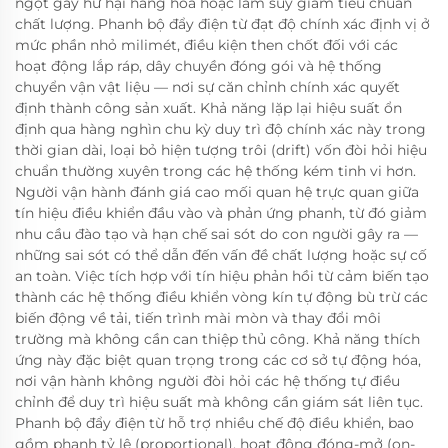
ngột gây hư hại hàng hóa hoặc làm suy giảm tiêu chuẩn
chất lượng. Phanh bộ đẩy điện từ đạt độ chính xác định vị ở
mức phần nhỏ milimét, điều kiện then chốt đối với các
hoạt động lắp ráp, dây chuyền đóng gói và hệ thống
chuyển vận vật liệu — nơi sự căn chỉnh chính xác quyết
định thành công sản xuất. Khả năng lặp lại hiệu suất ổn
định qua hàng nghìn chu kỳ duy trì độ chính xác này trong
thời gian dài, loại bỏ hiện tượng trôi (drift) vốn đòi hỏi hiệu
chuẩn thường xuyên trong các hệ thống kém tinh vi hơn.
Người vận hành đánh giá cao mối quan hệ trực quan giữa
tín hiệu điều khiển đầu vào và phản ứng phanh, từ đó giảm
nhu cầu đào tạo và hạn chế sai sót do con người gây ra —
những sai sót có thể dẫn đến vấn đề chất lượng hoặc sự cố
an toàn. Việc tích hợp với tín hiệu phản hồi từ cảm biến tạo
thành các hệ thống điều khiển vòng kín tự động bù trừ các
biến động về tải, tiến trình mài mòn và thay đổi môi
trường mà không cần can thiệp thủ công. Khả năng thích
ứng này đặc biệt quan trọng trong các cơ sở tự động hóa,
nơi vận hành không người đòi hỏi các hệ thống tự điều
chỉnh để duy trì hiệu suất mà không cần giám sát liên tục.
Phanh bộ đẩy điện từ hỗ trợ nhiều chế độ điều khiển, bao
gồm phanh tỷ lệ (proportional), hoạt động đóng-mở (on-