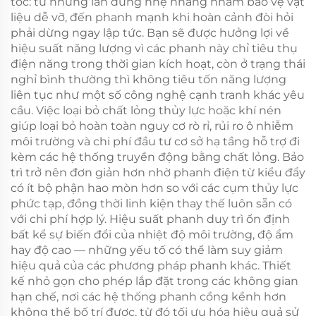
tốc: từ những lần dừng nhẹ nhàng nhằm bảo vệ vật
liệu dễ vỡ, đến phanh mạnh khi hoàn cảnh đòi hỏi
phải dừng ngay lập tức. Bạn sẽ được hưởng lợi về
hiệu suất năng lượng vì các phanh này chỉ tiêu thụ
điện năng trong thời gian kích hoạt, còn ở trạng thái
nghỉ bình thường thì không tiêu tốn năng lượng
liên tục như một số công nghệ cạnh tranh khác yêu
cầu. Việc loại bỏ chất lỏng thủy lực hoặc khí nén
giúp loại bỏ hoàn toàn nguy cơ rò rỉ, rủi ro ô nhiễm
môi trường và chi phí đầu tư cơ sở hạ tầng hỗ trợ đi
kèm các hệ thống truyền động bằng chất lỏng. Bảo
trì trở nên đơn giản hơn nhờ phanh điện từ kiểu đẩy
có ít bộ phận hao mòn hơn so với các cụm thủy lực
phức tạp, đồng thời linh kiện thay thế luôn sẵn có
với chi phí hợp lý. Hiệu suất phanh duy trì ổn định
bất kể sự biến đổi của nhiệt độ môi trường, độ ẩm
hay độ cao — những yếu tố có thể làm suy giảm
hiệu quả của các phương pháp phanh khác. Thiết
kế nhỏ gọn cho phép lắp đặt trong các không gian
hạn chế, nơi các hệ thống phanh cồng kềnh hơn
không thể bố trí được, từ đó tối ưu hóa hiệu quả sử