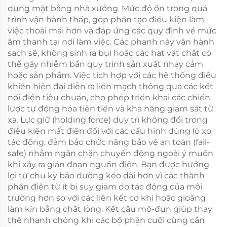
dụng mặt bằng nhà xưởng. Mức độ ồn trong quá
trình vận hành thấp, góp phần tạo điều kiện làm
việc thoải mái hơn và đáp ứng các quy định về mức
âm thanh tại nơi làm việc. Các phanh này vận hành
sạch sẽ, không sinh ra bụi hoặc các hạt vật chất có
thể gây nhiễm bẩn quy trình sản xuất nhạy cảm
hoặc sản phẩm. Việc tích hợp với các hệ thống điều
khiển hiện đại diễn ra liền mạch thông qua các kết
nối điện tiêu chuẩn, cho phép triển khai các chiến
lược tự động hóa tiên tiến và khả năng giám sát từ
xa. Lực giữ (holding force) duy trì không đổi trong
điều kiện mất điện đối với các cấu hình dùng lò xo
tác động, đảm bảo chức năng bảo vệ an toàn (fail-
safe) nhằm ngăn chặn chuyển động ngoài ý muốn
khi xảy ra gián đoạn nguồn điện. Bạn được hưởng
lợi từ chu kỳ bảo dưỡng kéo dài hơn vì các thành
phần điện từ ít bị suy giảm do tác động của môi
trường hơn so với các liên kết cơ khí hoặc gioăng
làm kín bằng chất lỏng. Kết cấu mô-đun giúp thay
thế nhanh chóng khi các bộ phận cuối cùng cần