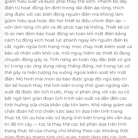
giảm hiệu suất và buộc phải thay thế sớm. Phanh bộ đẩy
điện từ hoạt động ổn định trong dải điện áp rộng, thích
ứng được với các biến động nguồn điện mà không làm
giảm hiệu quả hoặc đòi hỏi thiết bị điều chỉnh điện áp —
vốn làm tăng chi phí và độ phức tạp hệ thống. Thiết kế có
lò xo nén đảm bảo hoạt động an toàn khi mất điện bằng
cách tự động kích hoạt lực phanh ngay khi nguồn điện bị
cắt, ngăn ngừa tình trạng máy móc chạy mất kiểm soát và
bảo vệ nhân viên khỏi các mối nguy hiểm do thiết bị đang
chuyển động gây ra. Tính năng an toàn này đặc biệt có giá
trị trong các ứng dụng nâng thẳng đứng, nơi trọng lực có
thể gây ra hiện tượng hạ xuống ngoài kiểm soát khi mất
điện. Mô hình mài mòn dự báo được giúp đội ngũ bảo trì
lên kế hoạch thay thế linh kiện trong thời gian ngừng sản
xuất đã được lên lịch trước, thay vì phản ứng với các sự cố
bất ngờ làm gián đoạn lịch trình sản xuất và dẫn đến các
tình huống sửa chữa khẩn cấp tốn kém. Khả năng giám sát
chẩn đoán hỗ trợ chiến lược bảo trì dựa trên tình trạng
thực tế, tối ưu hóa việc sử dụng linh kiện trong khi vẫn duy
trì độ tin cậy — tức là thay thế các bộ phận dựa trên tình
trạng thực tế của chúng chứ không theo các khoảng thời
gian định kỳ mang tính chủ quan, tránh lãng phí các linh