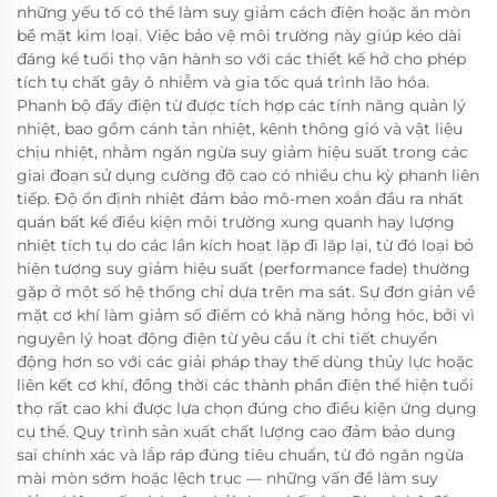
những yếu tố có thể làm suy giảm cách điện hoặc ăn mòn
bề mặt kim loại. Việc bảo vệ môi trường này giúp kéo dài
đáng kể tuổi thọ vận hành so với các thiết kế hở cho phép
tích tụ chất gây ô nhiễm và gia tốc quá trình lão hóa.
Phanh bộ đẩy điện từ được tích hợp các tính năng quản lý
nhiệt, bao gồm cánh tản nhiệt, kênh thông gió và vật liệu
chịu nhiệt, nhằm ngăn ngừa suy giảm hiệu suất trong các
giai đoạn sử dụng cường độ cao có nhiều chu kỳ phanh liên
tiếp. Độ ổn định nhiệt đảm bảo mô-men xoắn đầu ra nhất
quán bất kể điều kiện môi trường xung quanh hay lượng
nhiệt tích tụ do các lần kích hoạt lặp đi lặp lại, từ đó loại bỏ
hiện tượng suy giảm hiệu suất (performance fade) thường
gặp ở một số hệ thống chỉ dựa trên ma sát. Sự đơn giản về
mặt cơ khí làm giảm số điểm có khả năng hỏng hóc, bởi vì
nguyên lý hoạt động điện từ yêu cầu ít chi tiết chuyển
động hơn so với các giải pháp thay thế dùng thủy lực hoặc
liên kết cơ khí, đồng thời các thành phần điện thể hiện tuổi
thọ rất cao khi được lựa chọn đúng cho điều kiện ứng dụng
cụ thể. Quy trình sản xuất chất lượng cao đảm bảo dung
sai chính xác và lắp ráp đúng tiêu chuẩn, từ đó ngăn ngừa
mài mòn sớm hoặc lệch trục — những vấn đề làm suy