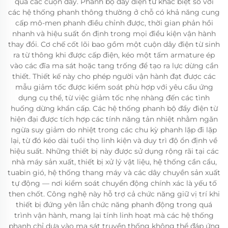
qua các cuộn dây. Phanh bộ đẩy điện từ khác biệt so với
các hệ thống phanh thông thường ở chỗ có khả năng cung
cấp mô-men phanh điều chỉnh được, thời gian phản hồi
nhanh và hiệu suất ổn định trong mọi điều kiện vận hành
thay đổi. Cơ chế cốt lõi bao gồm một cuộn dây điện từ sinh
ra từ thông khi được cấp điện, kéo một tấm armature ép
vào các đĩa ma sát hoặc tang trống để tạo ra lực dừng cần
thiết. Thiết kế này cho phép người vận hành đạt được các
mẫu giảm tốc được kiểm soát phù hợp với yêu cầu ứng
dụng cụ thể, từ việc giảm tốc nhẹ nhàng đến các tình
huống dừng khẩn cấp. Các hệ thống phanh bộ đẩy điện từ
hiện đại được tích hợp các tính năng tản nhiệt nhằm ngăn
ngừa suy giảm do nhiệt trong các chu kỳ phanh lặp đi lặp
lại, từ đó kéo dài tuổi thọ linh kiện và duy trì độ ổn định về
hiệu suất. Những thiết bị này được sử dụng rộng rãi tại các
nhà máy sản xuất, thiết bị xử lý vật liệu, hệ thống cần cẩu,
tuabin gió, hệ thống thang máy và các dây chuyền sản xuất
tự động — nơi kiểm soát chuyển động chính xác là yếu tố
then chốt. Công nghệ này hỗ trợ cả chức năng giữ vị trí khi
thiết bị đứng yên lẫn chức năng phanh động trong quá
trình vận hành, mang lại tính linh hoạt mà các hệ thống
phanh chỉ dựa vào ma sát truyền thống không thể đáp ứng