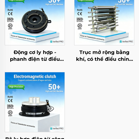
Động cơ ly hợp -
Trục mở rộng bằng
phanh điện từ điều
khí, có thể điều chỉnh
chỉnh mô-men xoắn
đường kính từ 3–6
TJ-C, 24 VDC, 8 W, có
inch, làm từ thép và
bạc đạn, dùng cho
hợp kim nhôm, được
máy móc dệt
chứng nhận CE, bán
chạy