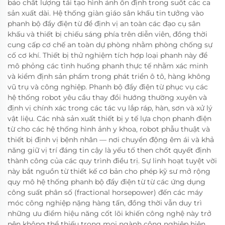
bảo chất lượng tái tạo hình ảnh ổn định trong suốt các ca
sản xuất dài. Hệ thống giàn giáo sân khấu tin tưởng vào
phanh bộ đẩy điện từ để định vị an toàn các đạo cụ sân
khấu và thiết bị chiếu sáng phía trên diễn viên, đồng thời
cung cấp cơ chế an toàn dự phòng nhằm phòng chống sự
cố cơ khí. Thiết bị thử nghiệm tích hợp loại phanh này để
mô phỏng các tình huống phanh thực tế nhằm xác minh
và kiểm định sản phẩm trong phát triển ô tô, hàng không
vũ trụ và công nghiệp. Phanh bộ đẩy điện từ phục vụ các
hệ thống robot yêu cầu thay đổi hướng thường xuyên và
định vị chính xác trong các tác vụ lắp ráp, hàn, sơn và xử lý
vật liệu. Các nhà sản xuất thiết bị y tế lựa chọn phanh điện
từ cho các hệ thống hình ảnh y khoa, robot phẫu thuật và
thiết bị định vị bệnh nhân — nơi chuyển động êm ái và khả
năng giữ vị trí đáng tin cậy là yếu tố then chốt quyết định
thành công của các quy trình điều trị. Sự linh hoạt tuyệt vời
này bắt nguồn từ thiết kế cơ bản cho phép kỹ sư mở rộng
quy mô hệ thống phanh bộ đẩy điện từ từ các ứng dụng
công suất phân số (fractional horsepower) đến các máy
móc công nghiệp nặng hàng tấn, đồng thời vẫn duy trì
những ưu điểm hiệu năng cốt lõi khiến công nghệ này trở
nên không thể thiếu trong mọi ngành công nghiệp hiện