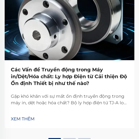
Các Vấn đề Truyền động trong Máy
in/Dệt/Hóa chất: Ly hợp Điện từ Cải thiện Độ
Ổn định Thiết bị như thế nào?
Gặp khó khăn với sự mất ổn định truyền động trong
máy in, dệt hoặc hóa chất? Bộ ly hợp điện từ TJ-A loại
bỏ hiện tượng trượt, tăng năng suất 15–20% và đảm
bảo an toàn không chứa amiăng. Khám phá cách các
XEM THÊM
nhà sản xuất hàng đầu thế giới đạt độ tin cậy 99,8%—
yêu cầu bảng thông số kỹ thuật ngay hôm nay.