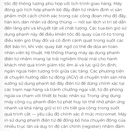
tốc độ thông lượng phù hợp với lịch trình giao hàng. Máy
đóng gói tích hợp phanh bộ đẩy điện từ nhằm định vị sản
phẩm một cách chính xác trong các công đoạn như đổ đầy,
hàn kín, dán nhãn và đóng thùng — nơi sai lệch vị trí sẽ dẫn
đến lãng phí và khuyết tật về chất lượng. Các tua-bin gió sử
dụng phanh này để điều khiển tốc độ quay của rô-to trong
điều kiện gió thay đổi và cố định cánh quạt trong suốt các
đợt bảo trì, khi việc quay bất ngờ có thể đe dọa an toàn
nhân viên kỹ thuật. Hệ thống thang máy áp dụng phanh
điện từ nhằm mang lại trải nghiệm thoải mái cho hành
khách nhờ quá trình giảm tốc êm ái và lực giữ ổn định,
ngăn ngừa hiện tượng trôi giữa các tầng. Các phương tiện
di chuyển hướng dẫn tự động (AGV) di chuyển trên sàn nhà
xưởng sử dụng phanh bộ đẩy điện từ để dừng chính xác tại
các trạm nạp hàng và tránh chướng ngại vật, từ đó phòng
ngừa va chạm với thiết bị hoặc nhân sự. Trong ứng dụng
máy công cụ, phanh điện từ phát huy lợi thế nhờ phản ứng
nhanh và khả năng giữ vị trí chi tiết gia công trong suốt
quá trình cắt — yêu cầu độ chính xác ở mức micromet. Máy
in sử dụng phanh điện từ để đồng bộ hóa chuyển động của
nhiều trục lăn và duy trì độ căn chỉnh (register) nhằm đảm