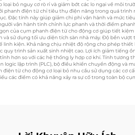
loại bỏ nguy cơ rò rỉ và giảm bớt các lo ngại về môi trườ
 bởi phanh điện từ chỉ tiêu thụ điện năng trong quá trìn
ục. Đặc tính này giúp giảm chi phí vận hành và mức tiêu
người vận hành tinh chỉnh lực phanh và thời điểm phanh
ỏ gọn của cụm phanh điện từ cho động cơ giúp tiết kiệm
 hơn và sử dụng tối ưu diện tích sàn nhà máy. Độ bền vư
ế linh kiện. Khả năng chịu nhiệt độ rộng cho phép thiết
 quy trình sản xuất sinh nhiệt cao. Lợi ích giảm tiếng ồ
 tĩnh hơn so với các hệ thống ly hợp cơ khí. Tính tương 
ển logic lập trình (PLC), bộ điều khiển chuyển động và 
h điện từ cho động cơ loại bỏ nhu cầu sử dụng các cơ c
iểu các điểm có khả năng xảy ra sự cố trong toàn bộ cụm