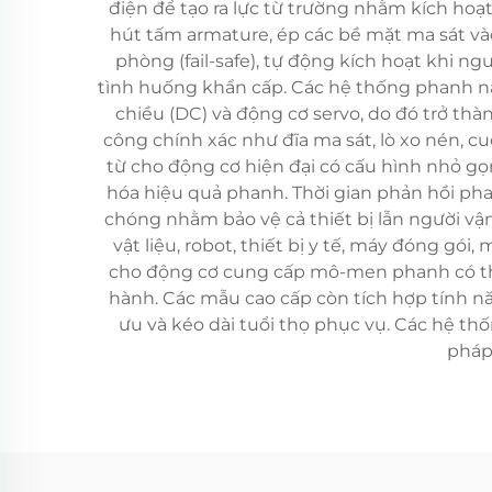
điện để tạo ra lực từ trường nhằm kích hoạ
hút tấm armature, ép các bề mặt ma sát v
phòng (fail-safe), tự động kích hoạt khi 
tình huống khẩn cấp. Các hệ thống phanh này
chiều (DC) và động cơ servo, do đó trở thà
công chính xác như đĩa ma sát, lò xo nén, c
từ cho động cơ hiện đại có cấu hình nhỏ gọn
hóa hiệu quả phanh. Thời gian phản hồi ph
chóng nhằm bảo vệ cả thiết bị lẫn người vậ
vật liệu, robot, thiết bị y tế, máy đóng gó
cho động cơ cung cấp mô-men phanh có thể 
hành. Các mẫu cao cấp còn tích hợp tính nă
ưu và kéo dài tuổi thọ phục vụ. Các hệ t
pháp