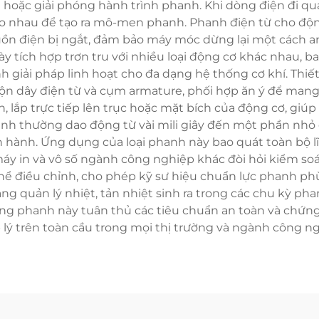
t hoặc giải phóng hành trình phanh. Khi dòng điện đi qua
ào nhau để tạo ra mô-men phanh. Phanh điện từ cho độ
nguồn điện bị ngắt, đảm bảo máy móc dừng lại một cách 
 tích hợp trơn tru với nhiều loại động cơ khác nhau, 
nh giải pháp linh hoạt cho đa dạng hệ thống cơ khí. Thiế
uộn dây điện từ và cụm armature, phối hợp ăn ý để mang 
, lắp trực tiếp lên trục hoặc mặt bích của động cơ, giúp 
anh thường dao động từ vài mili giây đến một phần nhỏ 
n hành. Ứng dụng của loại phanh này bao quát toàn bộ lĩ
i, máy in và vô số ngành công nghiệp khác đòi hỏi kiểm 
điều chỉnh, cho phép kỹ sư hiệu chuẩn lực phanh phù h
ng quản lý nhiệt, tản nhiệt sinh ra trong các chu kỳ ph
hống phanh này tuân thủ các tiêu chuẩn an toàn và chứ
 lý trên toàn cầu trong mọi thị trường và ngành công ng