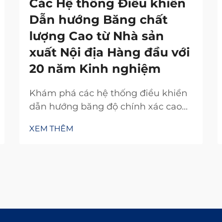
Các Hệ thống Điều khiển
Dẫn hướng Băng chất
lượng Cao từ Nhà sản
xuất Nội địa Hàng đầu với
20 năm Kinh nghiệm
Khám phá các hệ thống điều khiển
dẫn hướng băng độ chính xác cao
từ nhà sản xuất nội địa uy tín với 20
XEM THÊM
năm kinh nghiệm nghiên cứu và
phát triển. Giảm lãng phí, tăng hiệu
suất và đảm bảo độ tin cậy. Yêu cầu
báo giá ngay hôm nay.