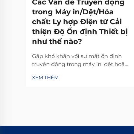
Các Vấn đề Truyền động
trong Máy in/Dệt/Hóa
chất: Ly hợp Điện từ Cải
thiện Độ Ổn định Thiết bị
như thế nào?
Gặp khó khăn với sự mất ổn định
truyền động trong máy in, dệt hoặc
hóa chất? Bộ ly hợp điện từ TJ-A loại
XEM THÊM
bỏ hiện tượng trượt, tăng năng suất
15–20% và đảm bảo an toàn không
chứa amiăng. Khám phá cách các
nhà sản xuất hàng đầu thế giới đạt
độ tin cậy 99,8%—yêu cầu bảng
thông số kỹ thuật ngay hôm nay.