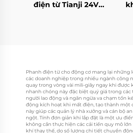
điện từ Tianji 24V
k
bằng thép, hàng
nhậ
chính hãng (OEM),
hợp
có thể tùy chỉnh cho
lăn
máy photocopy
Phanh điện từ cho động cơ mang lại những lợi
các doanh nghiệp trong nhiều ngành công ngh
quay trong vòng vài mili-giây ngay khi được k
nhanh chóng này đặc biệt quý giá trong các 
người lao động và ngăn ngừa va chạm tốn kém
động kích hoạt khi mất điện, tạo thành một c
này giúp các quản lý nhà xưởng và cán bộ an 
ngột. Tính đơn giản khi lắp đặt là một ưu đi
không cần thực hiện các cải tiến quy mô lớn 
khí thay thế, do số lượng chi tiết chuyển độ