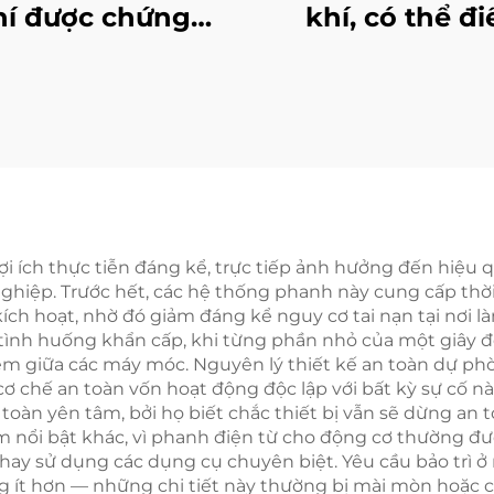
hí được chứng
khí, có thể đi
n CE, loại chốt,
chỉnh đường kí
 kim nhôm, con
3–6 inch, làm từ
 dệt may ma sát
và hợp kim nh
thấp
được chứng n
CE, bán chạ
 ích thực tiễn đáng kể, trực tiếp ảnh hưởng đến hiệu q
iệp. Trước hết, các hệ thống phanh này cung cấp thời g
ích hoạt, nhờ đó giảm đáng kể nguy cơ tai nạn tại nơi là
tình huống khẩn cấp, khi từng phần nhỏ của một giây đề
 giữa các máy móc. Nguyên lý thiết kế an toàn dự phòn
ơ chế an toàn vốn hoạt động độc lập với bất kỳ sự cố nà
toàn yên tâm, bởi họ biết chắc thiết bị vẫn sẽ dừng an
ểm nổi bật khác, vì phanh điện từ cho động cơ thường đư
hay sử dụng các dụng cụ chuyên biệt. Yêu cầu bảo trì ở 
ng ít hơn — những chi tiết này thường bị mài mòn hoặc c