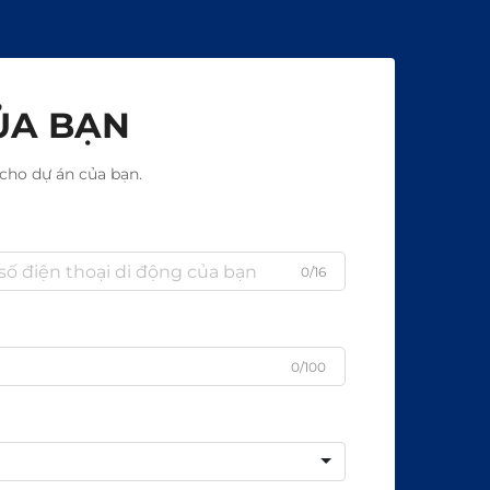
ỦA BẠN
cho dự án của bạn.
0/16
0/100