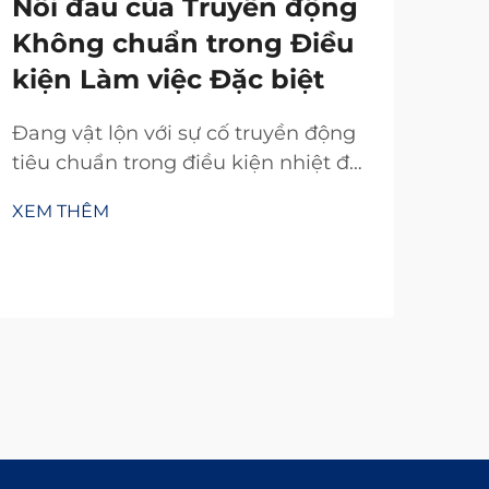
Nỗi đau của Truyền động
Không chuẩn trong Điều
kiện Làm việc Đặc biệt
Đang vật lộn với sự cố truyền động
tiêu chuẩn trong điều kiện nhiệt độ
khắc nghiệt, bụi bẩn hoặc không
XEM THÊM
gian chật hẹp? Truyền động TianJi
với 20 năm nghiên cứu và phát triển
mang đến các bộ ly hợp & phanh
tùy chỉnh đáng tin cậy—thiết kế
theo đúng thông số kỹ thuật của
bạn. Yêu cầu tư vấn kỹ thuật miễn
phí ngay hôm nay.