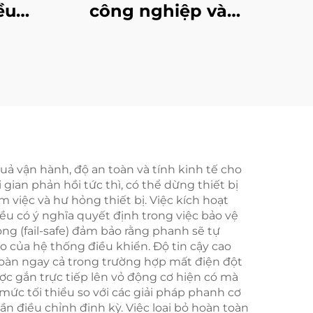
ều
công nghiệp và
nh từ
phanh đĩa, lõi động
 thép
cơ loạt đầy đủ Tianji,
ôm,
mới
hận
y
uả vận hành, độ an toàn và tính kinh tế cho
ian phản hồi tức thì, có thể dừng thiết bị
m việc và hư hỏng thiết bị. Việc kích hoạt
u có ý nghĩa quyết định trong việc bảo vệ
g (fail-safe) đảm bảo rằng phanh sẽ tự
o của hệ thống điều khiển. Độ tin cậy cao
 toàn ngay cả trong trường hợp mất điện đột
ợc gắn trực tiếp lên vỏ động cơ hiện có mà
mức tối thiểu so với các giải pháp phanh cơ
ần điều chỉnh định kỳ. Việc loại bỏ hoàn toàn