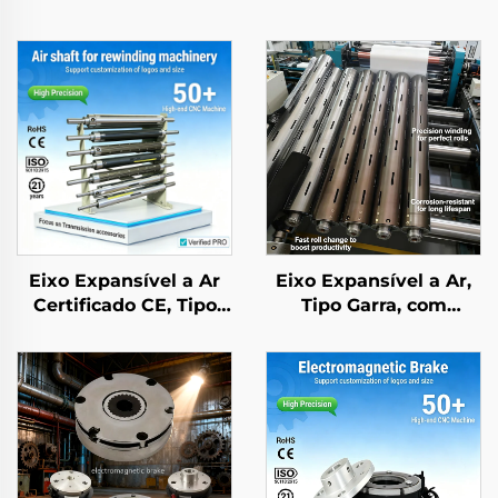
Eixo Expansível a Ar
Eixo Expansível a Ar,
Certificado CE, Tipo
Tipo Garra, com
Garra, Liga de
Ranhuras, em Aço,
Alumínio, Roletes
Núcleo Inflável com
Têxteis de Baixo Atrito
Rolamento, para
Rebobinadeira