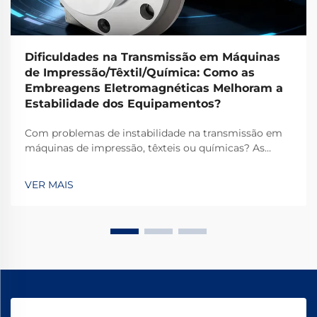
Dificuldades na Transmissão em Máquinas
de Impressão/Têxtil/Química: Como as
Embreagens Eletromagnéticas Melhoram a
Estabilidade dos Equipamentos?
Com problemas de instabilidade na transmissão em
máquinas de impressão, têxteis ou químicas? As
embreagens eletromagnéticas TJ-A eliminam o
deslizamento, aumentam a produtividade em 15–20%
VER MAIS
e garantem segurança livre de amianto. Descubra
como os principais fabricantes globais alcançam
99,8% de confiabilidade — solicite uma ficha técnica
hoje.