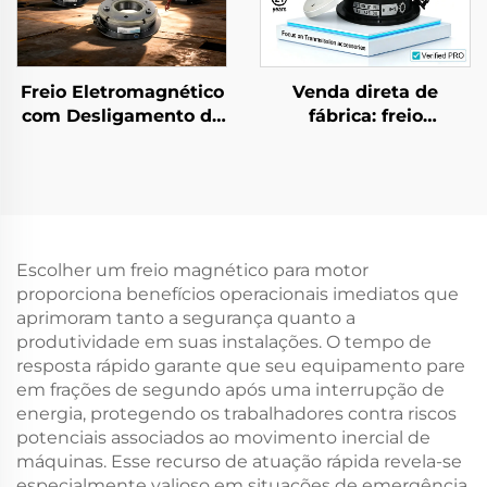
Freio Eletromagnético
Venda direta de
com Desligamento de
fábrica: freio
Energia, 12 V / 24 V,
eletromagnético CC 24
Freio de Rotor,
V para motor elétrico
Retardador, Peças
com redutor CA, uso
para Transmissão
agrícola e industrial,
novo
Escolher um freio magnético para motor
proporciona benefícios operacionais imediatos que
aprimoram tanto a segurança quanto a
produtividade em suas instalações. O tempo de
resposta rápido garante que seu equipamento pare
em frações de segundo após uma interrupção de
energia, protegendo os trabalhadores contra riscos
potenciais associados ao movimento inercial de
máquinas. Esse recurso de atuação rápida revela-se
especialmente valioso em situações de emergência,