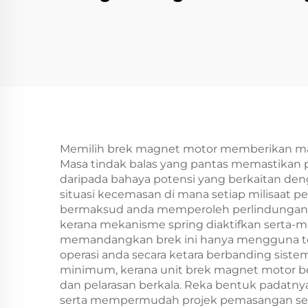
Bersertifikat CE,
Je
Jenis Bahu, Aloi
Berg
Aluminium, Rol
I
Tekstil Bergeseran
Dap
Rendah
Pen
Memilih brek magnet motor memberikan man
Masa tindak balas yang pantas memastikan p
daripada bahaya potensi yang berkaitan denga
situasi kecemasan di mana setiap milisaat 
bermaksud anda memperoleh perlindungan gag
kerana mekanisme spring diaktifkan serta-mer
memandangkan brek ini hanya mengguna ten
operasi anda secara ketara berbanding sist
minimum, kerana unit brek magnet motor ber
dan pelarasan berkala. Reka bentuk padatny
serta mempermudah projek pemasangan semu