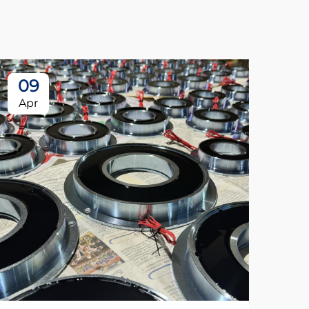
09
Apr