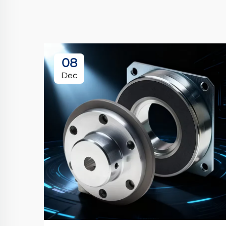
08
Dec