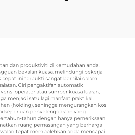
 24V
Elektromagnetik DC
smisi
24 V untuk Motor
an
Gear AC, Pertanian
dan Industri, Baharu
an dan produktiviti di kemudahan anda.
ngguan bekalan kuasa, melindungi pekerja
 cepat ini terbukti sangat bernilai dalam
latan. Ciri pengaktifan automatik
ensi operator atau sumber kuasa luaran,
ga menjadi satu lagi manfaat praktikal,
han (holding), sehingga mengurangkan kos
gai keperluan penyelenggaraan yang
a bertahun-tahun dengan hanya pemeriksaan
njimatkan ruang pemasangan yang berharga
kawalan tepat membolehkan anda mencapai