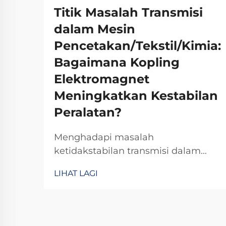
Titik Masalah Transmisi
dalam Mesin
Pencetakan/Tekstil/Kimia:
Bagaimana Kopling
Elektromagnet
Meningkatkan Kestabilan
Peralatan?
Menghadapi masalah
ketidakstabilan transmisi dalam
jentera pencetakan, tekstil, atau
LIHAT LAGI
kimia? Kopling elektromagnetik TJ-
A menghilangkan gelinciran,
meningkatkan keluaran sebanyak
15–20%, dan memastikan