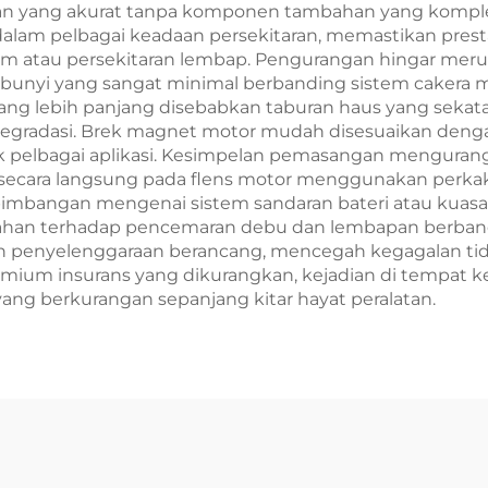
n yang akurat tanpa komponen tambahan yang komplek
 dalam pelbagai keadaan persekitaran, memastikan pres
rem atau persekitaran lembap. Pengurangan hingar me
bunyi yang sangat minimal berbanding sistem cakera me
g lebih panjang disebabkan taburan haus yang sekata
erdegradasi. Brek magnet motor mudah disesuaikan den
 pelbagai aplikasi. Kesimpelan pemasangan menguran
cara langsung pada flens motor menggunakan perkaka
imbangan mengenai sistem sandaran bateri atau kuasa
tahan terhadap pencemaran debu dan lembapan berbandi
 penyelenggaraan berancang, mencegah kegagalan tid
ium insurans yang dikurangkan, kejadian di tempat kerja
ang berkurangan sepanjang kitar hayat peralatan.