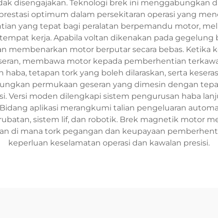
dak disengajakan. Teknologi brek ini menggabungkan
prestasi optimum dalam persekitaran operasi yang men
n yang tepat bagi peralatan berpemandu motor, melin
tempat kerja. Apabila voltan dikenakan pada gegelung
dan membenarkan motor berputar secara bebas. Ketika 
eran, membawa motor kepada pemberhentian terkawal dal
ba, tetapan tork yang boleh dilaraskan, serta keseras
ngkan permukaan geseran yang dimesin dengan tepat
rasi. Versi moden dilengkapi sistem pengurusan haba l
 Bidang aplikasi merangkumi talian pengeluaran automat
batan, sistem lif, dan robotik. Brek magnetik motor mem
an di mana tork pegangan dan keupayaan pemberhenti
keperluan keselamatan operasi dan kawalan presisi.