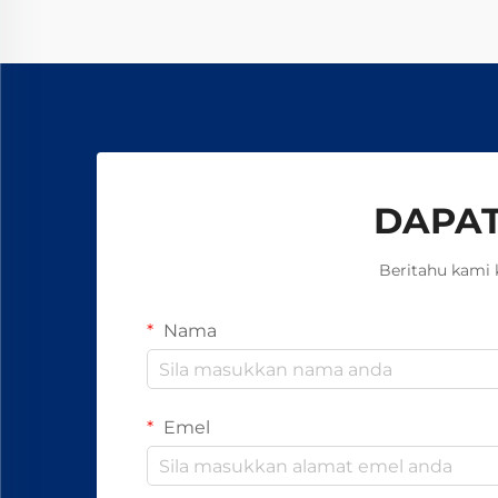
keselamatan tanpa asbes. Ketahui
bagaimana pengilang terkemuka
global mencapai kebolehpercayaan
99.8%—minta borang spesifikasi
hari ini.
DAPAT
Beritahu kami 
Nama
Emel