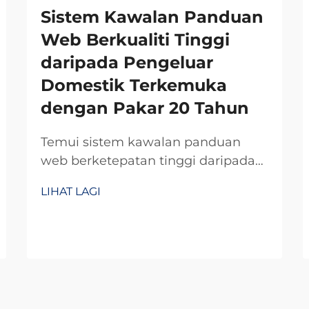
Sistem Kawalan Panduan
Web Berkualiti Tinggi
daripada Pengeluar
Domestik Terkemuka
dengan Pakar 20 Tahun
Temui sistem kawalan panduan
web berketepatan tinggi daripada
pengeluar domestik terpercaya
LIHAT LAGI
dengan kepakaran R&D selama 20
tahun. Kurangkan sisa, tingkatkan
kecekapan, dan pastikan
kebolehpercayaan. Mohon sebut
harga hari ini.