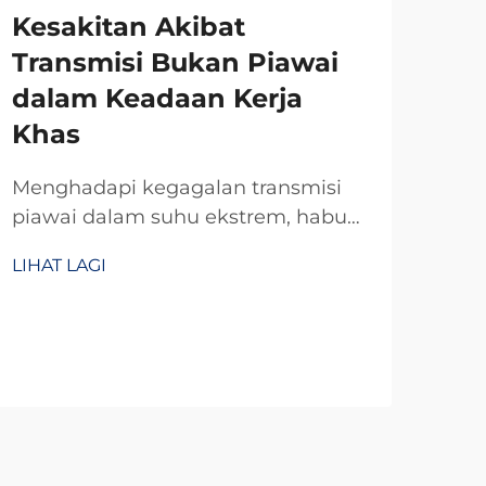
Kesakitan Akibat
Transmisi Bukan Piawai
dalam Keadaan Kerja
Khas
Menghadapi kegagalan transmisi
piawai dalam suhu ekstrem, habuk,
atau ruang sempit? R&D TianJi
LIHAT LAGI
selama 20 tahun menghasilkan
kopling dan brek suai yang boleh
dipercayai—direkabentuk khusus
mengikut spesifikasi anda.
Dapatkan perundingan teknikal
percuma hari ini.