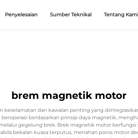
Penyelesaian
Sumber Teknikal
Tentang Kam
brem magnetik motor
selamatan dan kawalan penting yang diintegrasikan ke
ini beroperasi berdasarkan prinsip daya magnetik, meng
ir melalui gegelung brek. Brek magnetik motor berfungs
 apabila bekalan kuasa terputus, menahan poros motor 