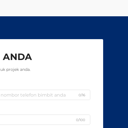
 ANDA
uk projek anda.
0/16
0/100