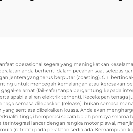
nis Bahu, Keluli
Kuasa Mati 12V
igi, Terisi Udara,
Komponen Tran
nti Galas yang
Brek Rotasi d
at Mengembang
Peredam
untuk Mesin
ggulung Semula
faat operasional segera yang meningkatkan keselamat
eralatan anda berhenti dalam pecahan saat selepas ga
n jentera yang terus berputar (coasting). Ciri bertindak
penting untuk mencegah kemalangan atau kerosakan pera
al-selamat (fail-safe) tanpa bergantung kepada interv
ta apabila aliran elektrik terhenti. Kecekapan tenaga ju
aga semasa dilepaskan (release), bukan semasa mena
em yang sentiasa dibekalkan kuasa. Anda akan menghar
kualiti tinggi beroperasi secara boleh percaya selam
a terintegrasi lancar dengan rangka motor piawai, me
la (retrofit) pada peralatan sedia ada. Kemampuan 