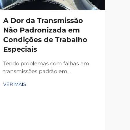
A Dor da Transmissão
Não Padronizada em
Condições de Trabalho
Especiais
Tendo problemas com falhas em
transmissões padrão em
temperaturas extremas, poeira ou
VER MAIS
espaços apertados? A TianJi, com 20
anos de P&D, oferece embreagens e
freios personalizados confiáveis —
projetados conforme suas
especificações exatas. Solicite hoje
uma consulta técnica gratuita.