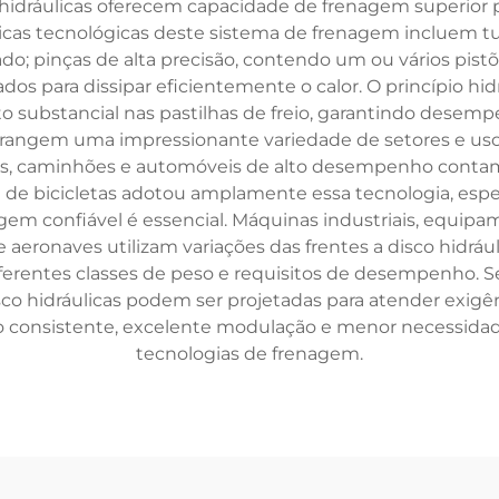
o hidráulicas oferecem capacidade de frenagem superior 
sticas tecnológicas deste sistema de frenagem incluem t
o; pinças de alta precisão, contendo um ou vários pistões
tados para dissipar eficientemente o calor. O princípio 
 substancial nas pastilhas de freio, garantindo desempe
 abrangem uma impressionante variedade de setores e u
os, caminhões e automóveis de alto desempenho contam 
a de bicicletas adotou amplamente essa tecnologia, es
agem confiável é essencial. Máquinas industriais, equipam
eronaves utilizam variações das frentes a disco hidráuli
iferentes classes de peso e requisitos de desempenho. Se
isco hidráulicas podem ser projetadas para atender exi
consistente, excelente modulação e menor necessida
tecnologias de frenagem.