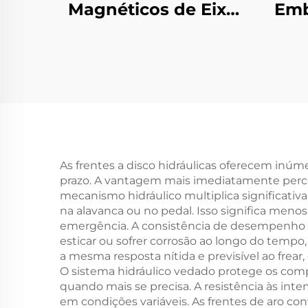
Magnéticos de Eixo
Emb
Duplo ou Eixo Único,
Elet
Controlador de
Aç
Tensão de 24 V, 2,5–
Ti
40 kg
I
As frentes a disco hidráulicas oferecem inúm
prazo. A vantagem mais imediatamente percep
mecanismo hidráulico multiplica significati
na alavanca ou no pedal. Isso significa meno
emergência. A consistência de desempenho c
esticar ou sofrer corrosão ao longo do tempo,
a mesma resposta nítida e previsível ao frea
O sistema hidráulico vedado protege os com
quando mais se precisa. A resistência às int
em condições variáveis. As frentes de aro co