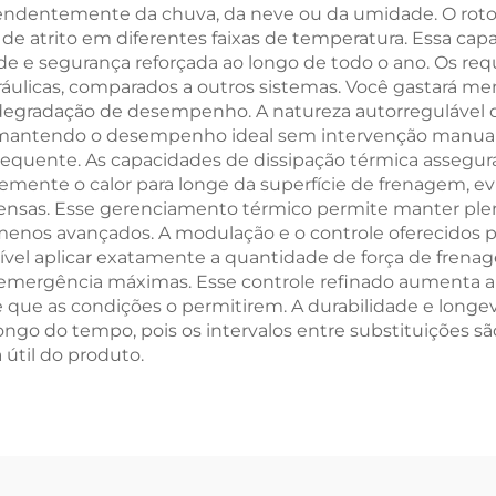
ndentemente da chuva, da neve ou da umidade. O rotor 
s de atrito em diferentes faixas de temperatura. Essa c
ade e segurança reforçada ao longo de todo o ano. Os 
ráulicas, comparados a outros sistemas. Você gastará m
gradação de desempenho. A natureza autorregulável d
 mantendo o desempenho ideal sem intervenção manual
frequente. As capacidades de dissipação térmica as
temente o calor para longe da superfície de frenagem, ev
intensas. Esse gerenciamento térmico permite manter 
enos avançados. A modulação e o controle oferecidos p
ível aplicar exatamente a quantidade de força de frenag
e emergência máximas. Esse controle refinado aumenta 
que as condições o permitirem. A durabilidade e longevi
ongo do tempo, pois os intervalos entre substituições
útil do produto.