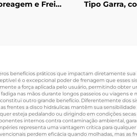
reagem e Freio
Tipo Garra, c
romagnéticos em
Ranhuras, em 
o, 24 V, Marca
Núcleo Inflável
anji, OEM para
Rolamento, p
mpressoras e
Rebobinadei
Copiadoras
eros benefícios práticos que impactam diretamente sua ex
tível é o excepcional poder de frenagem que esses sist
vamente a força aplicada pelo usuário, permitindo obt
s fadiga nas mãos durante longos passeios ou viagens e 
onstitui outro grande benefício. Diferentemente dos 
 as frentes a disco hidráulicas mantêm sua sensibilidade
r, quer esteja pedalando ou dirigindo em condições seca
ponentes internos contra contaminação ambiental, gar
empéries representa uma vantagem crítica para qualquer p
nvencionais perdem eficácia quando molhadas, mas as fr