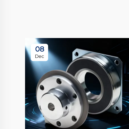
08
Dec