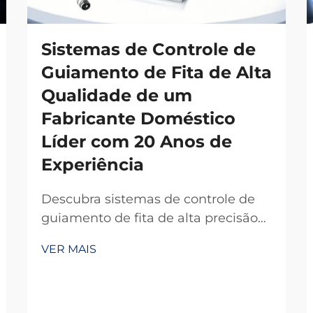
Sistemas de Controle de
Guiamento de Fita de Alta
Qualidade de um
Fabricante Doméstico
Líder com 20 Anos de
Experiência
Descubra sistemas de controle de
guiamento de fita de alta precisão
de um fabricante doméstico
VER MAIS
confiável com 20 anos de
experiência em P&D. Reduza
desperdícios, aumente a eficiência e
garanta confiabilidade. Solicite um