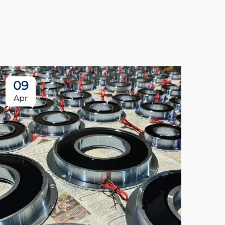
09
Apr