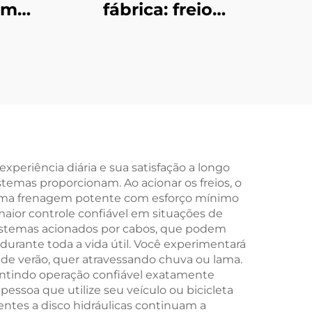
om
fábrica: freio
Aço,
eletromagnético CC
 com
24 V para motor
ara
elétrico com redutor
ra
CA, uso agrícola e
industrial, novo
periência diária e sua satisfação a longo
emas proporcionam. Ao acionar os freios, o
er uma frenagem potente com esforço mínimo
maior controle confiável em situações de
sistemas acionados por cabos, que podem
 durante toda a vida útil. Você experimentará
s de verão, quer atravessando chuva ou lama.
antindo operação confiável exatamente
essoa que utilize seu veículo ou bicicleta
entes a disco hidráulicas continuam a