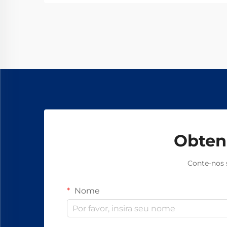
eliminam o deslizamento,
aumentam a produtividade em 15–
20% e garantem segurança livre de
amianto. Descubra como os
principais fabricantes globais
alcançam 99,8% de confiabilidade —
solicite uma ficha técnica hoje.
Obten
Conte-nos 
Nome