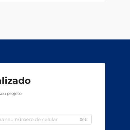
lizado
eu projeto.
0/16