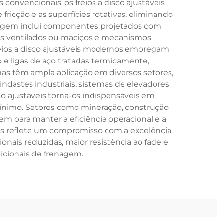
onvencionais, os freios a disco ajustáveis
icção e as superfícies rotativas, eliminando
enagem inclui componentes projetados com
scos ventilados ou maciços e mecanismos
eios a disco ajustáveis modernos empregam
 e ligas de aço tratadas termicamente,
as têm ampla aplicação em diversos setores,
dastes industriais, sistemas de elevadores,
co ajustáveis torna-os indispensáveis em
mínimo. Setores como mineração, construção
m para manter a eficiência operacional e a
tos reflete um compromisso com a excelência
ais reduzidas, maior resistência ao fade e
icionais de frenagem.