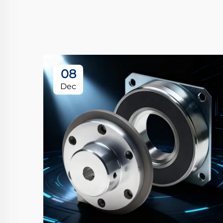
08
Dec