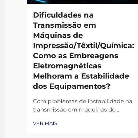
Dificuldades na
Transmissão em
Máquinas de
Impressão/Têxtil/Química:
Como as Embreagens
Eletromagnéticas
Melhoram a Estabilidade
dos Equipamentos?
Com problemas de instabilidade na
transmissão em máquinas de
impressão, têxteis ou químicas? As
VER MAIS
embreagens eletromagnéticas TJ-A
eliminam o deslizamento,