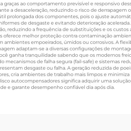
a graças ao comportamento previsível e responsivo de
nte a desaceleração, reduzindo o risco de derrapagem o
útil prolongada dos componentes, pois o ajuste automát
niformes de desgaste e evitando deterioração acelerada.
icção, reduzindo a frequência de substituições e os custos
s oferece melhor proteção contra contaminação ambienta
mbientes empoeirados, úmidos ou corrosivos. A flexibi
renagem adaptam-se a diversas configurações de monta
Você ganha tranquilidade sabendo que os modernos fre
do mecanismos de falha segura (fail-safe) e sistemas r
entam desgaste ou falha. A geração reduzida de poeira
es, cria ambientes de trabalho mais limpos e minimiza o
a disco autocompensadores significa adquirir uma soluçã
ade e garante desempenho confiável dia após dia.