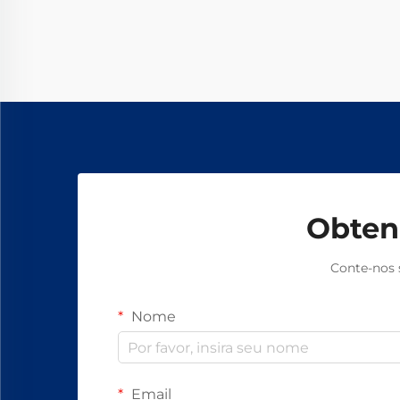
aumentam a produtividade em 15–
20% e garantem segurança livre de
amianto. Descubra como os
principais fabricantes globais
alcançam 99,8% de confiabilidade —
solicite uma ficha técnica hoje.
Obten
Conte-nos 
Nome
Email