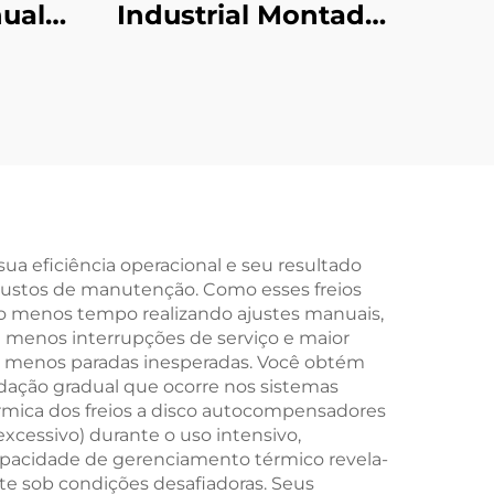
ual
Industrial Montado
 Pó
Horizontalmente,
ra
Núcleo Pneumático
inas
com Rolamento,
Fábrica Direta
a eficiência operacional e seu resultado
custos de manutenção. Como esses freios
 menos tempo realizando ajustes manuais,
m menos interrupções de serviço e maior
 e menos paradas inesperadas. Você obtém
dação gradual que ocorre nos sistemas
érmica dos freios a disco autocompensadores
cessivo) durante o uso intensivo,
apacidade de gerenciamento térmico revela-
e sob condições desafiadoras. Seus