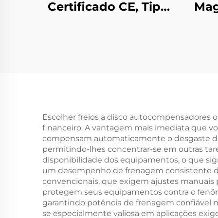
Certificado CE, Tipo
Mag
Garra, Liga de
Dupl
Alumínio, Roletes
C
Têxteis de Baixo
Tens
Atrito
Escolher freios a disco autocompensadores o
financeiro. A vantagem mais imediata que v
compensam automaticamente o desgaste das
permitindo-lhes concentrar-se em outras tare
disponibilidade dos equipamentos, o que si
um desempenho de frenagem consistente duran
convencionais, que exigem ajustes manuais pe
protegem seus equipamentos contra o fenômen
garantindo potência de frenagem confiável 
se especialmente valiosa em aplicações exi