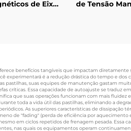
néticos de Eixo
de Tensão Man
o ou Eixo Único,
com Freio de
ontrolador de
Magnético pa
ão de 24 V, 2,5–
Peças de Máqu
40 kg
de Papel
ferece benefícios tangíveis que impactam diretamente su
ocê experimentará é a redução drástica do tempo e dos 
 pastilhas, suas equipes de manutenção gastam muito
fas críticas. Essa capacidade de autoajuste se traduz e
gnifica que suas operações funcionam com mais fluidez
te toda a vida útil das pastilhas, eliminando a degra
riódicos. As superiores características de dissipação t
o de "fading" (perda de eficiência por aquecimento ex
mesmo em ciclos repetidos de frenagem pesada. Essa c
gentes, nas quais os equipamentos operam continuament