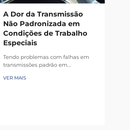
A Dor da Transmissão
Não Padronizada em
Condições de Trabalho
Especiais
Tendo problemas com falhas em
transmissões padrão em
temperaturas extremas, poeira ou
VER MAIS
espaços apertados? A TianJi, com 20
anos de P&D, oferece embreagens e
freios personalizados confiáveis —
projetados conforme suas
especificações exatas. Solicite hoje
uma consulta técnica gratuita.