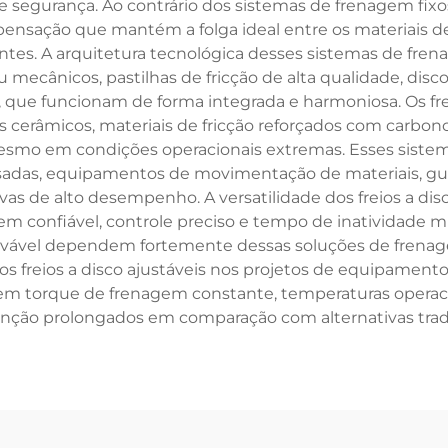
gurança. Ao contrário dos sistemas de frenagem fixos c
sação que mantém a folga ideal entre os materiais de fr
ntes. A arquitetura tecnológica desses sistemas de fr
u mecânicos, pastilhas de fricção de alta qualidade, di
que funcionam de forma integrada e harmoniosa. Os fr
cerâmicos, materiais de fricção reforçados com carbono
smo em condições operacionais extremas. Esses sistem
sadas, equipamentos de movimentação de materiais, guin
vas de alto desempenho. A versatilidade dos freios a dis
 confiável, controle preciso e tempo de inatividade 
enovável dependem fortemente dessas soluções de frenage
dos freios a disco ajustáveis nos projetos de equipamen
em torque de frenagem constante, temperaturas operacion
nção prolongados em comparação com alternativas trad