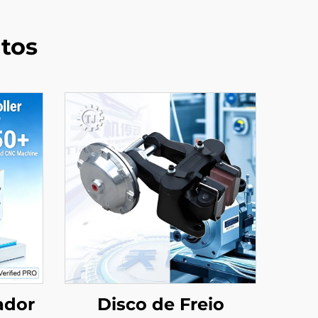
tos
ador
Disco de Freio