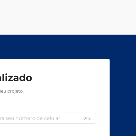
lizado
eu projeto.
0/16