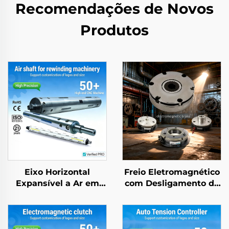
Recomendações de Novos
Produtos
Eixo Horizontal
Freio Eletromagnético
Expansível a Ar em
com Desligamento de
Alumínio e Aço para
Energia, 12 V / 24 V,
Máquina de
Freio de Rotor,
Embalagem
Retardador, Peças
para Transmissão