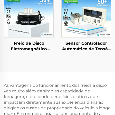
Freio de Disco
Sensor Controlador
Eletromagnético
Automático de Tensão
Industrial e
Auto Tianji para
Embreagem para
Máquinas de
Motor Tianji, Núcleo
Impressão e
Completo da Série
Embalagem
Nova
As vantagens do funcionamento dos freios a disco
vão muito além da simples capacidade de
frenagem, oferecendo benefícios práticos que
impactam diretamente sua experiência diária ao
dirigir e os custos de propriedade do veículo a longo
prazo. Em primeiro lugar, o funcionamento dos