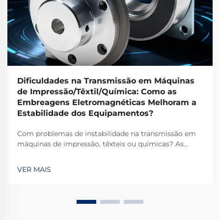
Dificuldades na Transmissão em Máquinas
de Impressão/Têxtil/Química: Como as
Embreagens Eletromagnéticas Melhoram a
Estabilidade dos Equipamentos?
Com problemas de instabilidade na transmissão em
máquinas de impressão, têxteis ou químicas? As
embreagens eletromagnéticas TJ-A eliminam o
deslizamento, aumentam a produtividade em 15–20%
VER MAIS
e garantem segurança livre de amianto. Descubra
como os principais fabricantes globais alcançam
99,8% de confiabilidade — solicite uma ficha técnica
hoje.