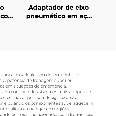
co
Adaptador de eixo
ico
pneumático em aço
inoxidável com
ara
montagem por base,
úcleo
dispositivos de
érie
segurança (chucks) e
rolamento, modelo
35
gurança do veículo, seu desempenho e a
s. A potência de frenagem superior
rtas em situações de emergência,
. Ao contrário dos sistemas mais antigos de
 e confiável, pois seu design exposto
e ocorre quando os componentes superaquecem
te valiosa ao trafegar em regiões
onde os freios são acionados com frequência.