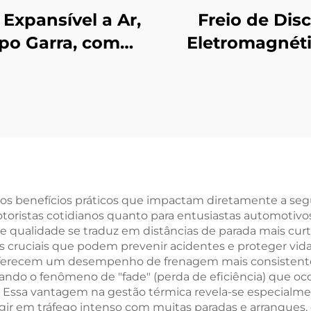
 Expansível a Ar,
Freio de Dis
ipo Garra, com
Eletromagnét
huras, em Aço,
Industrial e
leo Inflável com
Embreagem p
lamento, para
Motor Tianji, N
ebobinadeira
Completo da S
Nova
eros benefícios práticos que impactam diretamente a se
otoristas cotidianos quanto para entusiastas automotivo
 de qualidade se traduz em distâncias de parada mais cu
 cruciais que podem prevenir acidentes e proteger vidas
sco oferecem um desempenho de frenagem mais consistente
itando o fenômeno de "fade" (perda de eficiência) qu
 Essa vantagem na gestão térmica revela-se especialmen
gir em tráfego intenso com muitas paradas e arranques, 