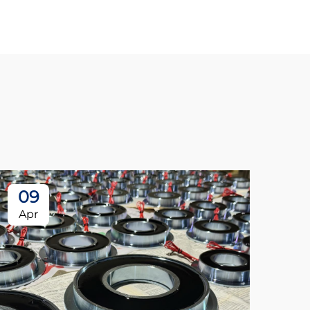
09
Apr