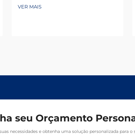
de um fabricante doméstico
VER MAIS
confiável com 20 anos de
experiência em P&D. Reduza
desperdícios, aumente a eficiência e
garanta confiabilidade. Solicite um
orçamento hoje.
ha seu Orçamento Persona
suas necessidades e obtenha uma solução personalizada para o s