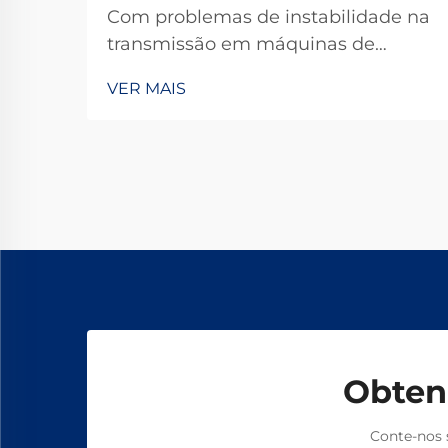
Com problemas de instabilidade na
transmissão em máquinas de
impressão, têxteis ou químicas? As
VER MAIS
embreagens eletromagnéticas TJ-A
eliminam o deslizamento,
aumentam a produtividade em 15–
20% e garantem segurança livre de
amianto. Descubra como os
principais fabricantes globais
alcançam 99,8% de confiabilidade —
solicite uma ficha técnica hoje.
Obten
Conte-nos 