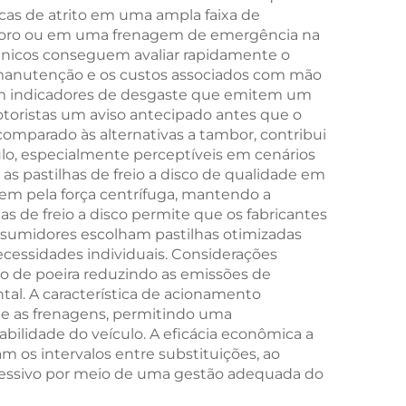
cas de atrito em uma ampla faixa de
áforo ou em uma frenagem de emergência na
ecânicos conseguem avaliar rapidamente o
 manutenção e os custos associados com mão
oram indicadores de desgaste que emitem um
otoristas um aviso antecipado antes que o
omparado às alternativas a tambor, contribui
culo, especialmente perceptíveis em cenários
pastilhas de freio a disco de qualidade em
gem pela força centrífuga, mantendo a
s de freio a disco permite que os fabricantes
onsumidores escolham pastilhas otimizadas
ecessidades individuais. Considerações
ão de poeira reduzindo as emissões de
l. A característica de acionamento
nte as frenagens, permitindo uma
bilidade do veículo. A eficácia econômica a
 os intervalos entre substituições, ao
essivo por meio de uma gestão adequada do