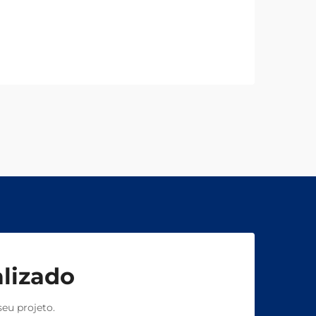
freios personalizados confiáveis —
projetados conforme suas
especificações exatas. Solicite hoje
uma consulta técnica gratuita.
lizado
eu projeto.