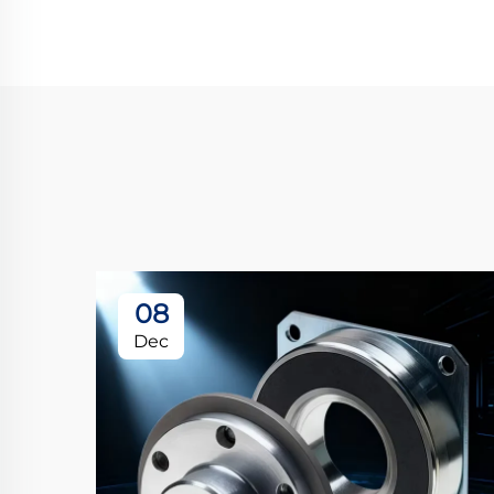
08
Dec