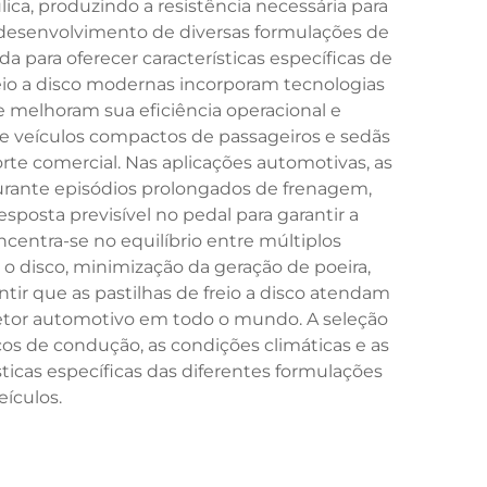
lica, produzindo a resistência necessária para
ao desenvolvimento de diversas formulações de
a para oferecer características específicas de
eio a disco modernas incorporam tecnologias
ue melhoram sua eficiência operacional e
sde veículos compactos de passageiros e sedãs
te comercial. Nas aplicações automotivas, as
durante episódios prolongados de frenagem,
sposta previsível no pedal para garantir a
ncentra-se no equilíbrio entre múltiplos
 disco, minimização da geração de poeira,
tir que as pastilhas de freio a disco atendam
 setor automotivo em todo o mundo. A seleção
cos de condução, as condições climáticas e as
cas específicas das diferentes formulações
ículos.