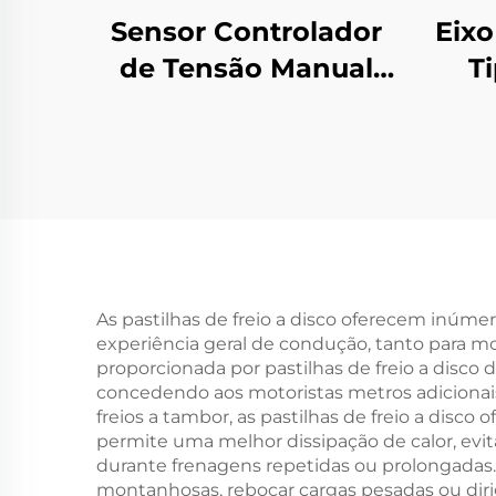
Sensor Controlador
Eixo
de Tensão Manual
T
com Freio de Pó
Ran
Magnético para
Núc
Peças de Máquinas
Ro
de Papel
R
As pastilhas de freio a disco oferecem inúm
experiência geral de condução, tanto para m
proporcionada por pastilhas de freio a disco
concedendo aos motoristas metros adicionais
freios a tambor, as pastilhas de freio a di
permite uma melhor dissipação de calor, ev
durante frenagens repetidas ou prolongadas.
montanhosas, rebocar cargas pesadas ou diri