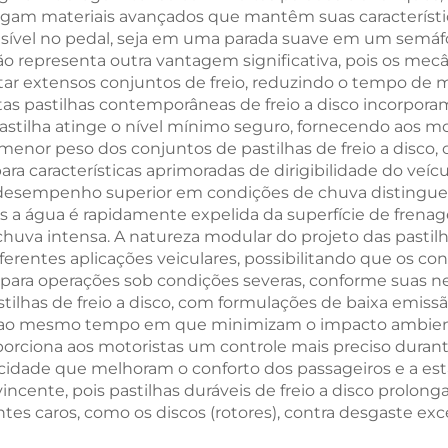
egam materiais avançados que mantêm suas característi
visível no pedal, seja em uma parada suave em um sem
ição representa outra vantagem significativa, pois os m
tar extensos conjuntos de freio, reduzindo o tempo de
Muitas pastilhas contemporâneas de freio a disco incorp
pastilha atinge o nível mínimo seguro, fornecendo aos m
nor peso dos conjuntos de pastilhas de freio a disco, c
ara características aprimoradas de dirigibilidade do veí
empenho superior em condições de chuva distingue as 
is a água é rapidamente expelida da superfície de frena
va intensa. A natureza modular do projeto das pastilha
ferentes aplicações veiculares, possibilitando que os c
u para operações sob condições severas, conforme suas n
tilhas de freio a disco, com formulações de baixa emiss
, ao mesmo tempo em que minimizam o impacto ambienta
roporciona aos motoristas um controle mais preciso dura
cidade que melhoram o conforto dos passageiros e a esta
nte, pois pastilhas duráveis de freio a disco prolongam
aros, como os discos (rotores), contra desgaste exc