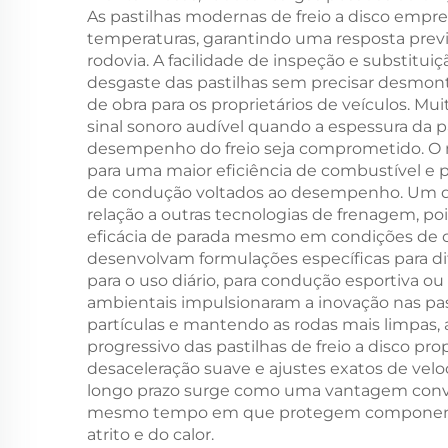
As pastilhas modernas de freio a disco empr
temperaturas, garantindo uma resposta pre
rodovia. A facilidade de inspeção e substitu
desgaste das pastilhas sem precisar desmon
de obra para os proprietários de veículos. 
sinal sonoro audível quando a espessura da 
desempenho do freio seja comprometido. O me
para uma maior eficiência de combustível e p
de condução voltados ao desempenho. Um des
relação a outras tecnologias de frenagem, po
eficácia de parada mesmo em condições de chu
desenvolvam formulações específicas para di
para o uso diário, para condução esportiva o
ambientais impulsionaram a inovação nas pas
partículas e mantendo as rodas mais limpas
progressivo das pastilhas de freio a disco p
desaceleração suave e ajustes exatos de velo
longo prazo surge como uma vantagem convince
mesmo tempo em que protegem componentes c
atrito e do calor.