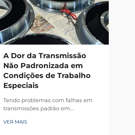
A Dor da Transmissão
Não Padronizada em
Condições de Trabalho
Especiais
Tendo problemas com falhas em
transmissões padrão em
temperaturas extremas, poeira ou
VER MAIS
espaços apertados? A TianJi, com 20
anos de P&D, oferece embreagens e