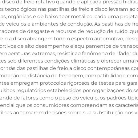
 disco de freio rotativo quando é aplicada pressão hidráu
ços tecnológicos nas pastilhas de freio a disco levaram 
, orgânicas e de baixo teor metálico, cada uma projetad
 veículos e ambientes de condução. As pastilhas de fr
dicadores de desgaste e recursos de redução de ruído, q
 freio a disco abrangem todo o espectro automotivo, de
ortivos de alto desempenho e equipamentos de transpor
 temperaturas extremas, resistir ao fenômeno de "fade" 
es sob diferentes condições climáticas e oferecer uma re
r trás das pastilhas de freio a disco contemporâneas co
ização da distância de frenagem, compatibilidade com o
cantes empregam protocolos rigorosos de testes para garan
isitos regulatórios estabelecidos por organizações do
ende de fatores como o peso do veículo, os padrões típi
ncial que os consumidores compreendam as característi
tilhas ao tomarem decisões sobre sua substituição nos ve