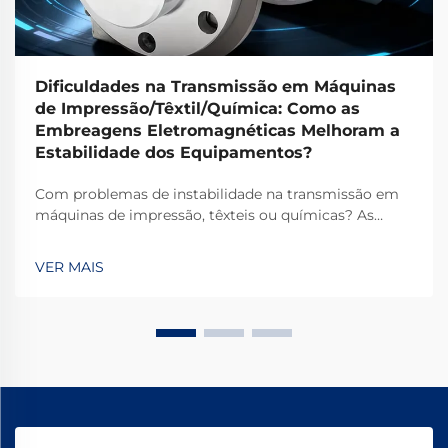
Dificuldades na Transmissão em Máquinas
de Impressão/Têxtil/Química: Como as
Embreagens Eletromagnéticas Melhoram a
Estabilidade dos Equipamentos?
Com problemas de instabilidade na transmissão em
máquinas de impressão, têxteis ou químicas? As
embreagens eletromagnéticas TJ-A eliminam o
deslizamento, aumentam a produtividade em 15–20%
VER MAIS
e garantem segurança livre de amianto. Descubra
como os principais fabricantes globais alcançam
99,8% de confiabilidade — solicite uma ficha técnica
hoje.