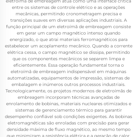
eletroímã de embreagem atua como uma interface crítica
entre os sistemas de controle elétrico e as operações
mecânicas, permitindo cronometragem precisa e
transições suaves em diversas aplicações industriais. A
função principal de um eletroímã de embreagem consiste
em gerar um campo magnético intenso quando
energizado, o que atrai materiais ferromagnéticos para
estabelecer um acoplamento mecânico. Quando a corrente
elétrica cessa, o campo magnético se dissipa, permitindo
que os componentes mecânicos se separem limpa e
eficientemente. Essa operação fundamental torna o
eletroímã de embreagem indispensável em máquinas
automatizadas, equipamentos de impressão, sistemas de
embalagem e inúmeros outros processos industriais.
Tecnologicamente, os projetos modernos de eletroímãs de
embreagem incorporam técnicas avançadas de
enrolamento de bobinas, materiais nucleares otimizados e
sistemas de gerenciamento térmico para garantir
desempenho confiável sob condições exigentes. As bobinas
eletromagnéticas são enroladas com precisão para gerar
densidade máxima de fluxo magnético, ao mesmo tempo
que minimizam a resistência elétrica e a geração de calor.