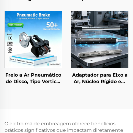
Eletromagnéticos em
Alumínio e Aço para
Aço, 24 V, Marca Tianji,
Máquina de
OEM para Impressoras
Embalagem
e Copiadoras
Freio a Ar Pneumático
Adaptador para Eixo a
de Disco, Tipo Vertical
Ar, Núcleo Rígido em
ou Horizontal
Aço, Flexível, 3–6
DBG/DBH, Pinça
polegadas, Peças para
Industrial
Máquinas de
Impressão
O eletroímã de embreagem oferece benefícios
práticos significativos que impactam diretamente