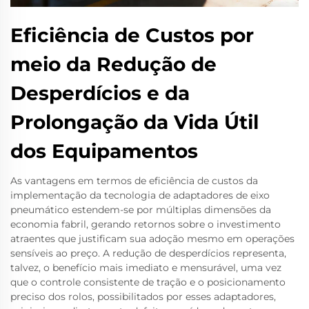
Eficiência de Custos por
meio da Redução de
Desperdícios e da
Prolongação da Vida Útil
dos Equipamentos
As vantagens em termos de eficiência de custos da
implementação da tecnologia de adaptadores de eixo
pneumático estendem-se por múltiplas dimensões da
economia fabril, gerando retornos sobre o investimento
atraentes que justificam sua adoção mesmo em operações
sensíveis ao preço. A redução de desperdícios representa,
talvez, o benefício mais imediato e mensurável, uma vez
que o controle consistente de tração e o posicionamento
preciso dos rolos, possibilitados por esses adaptadores,