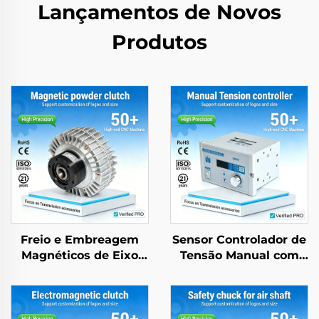
Lançamentos de Novos
Produtos
Freio e Embreagem
Sensor Controlador de
Magnéticos de Eixo
Tensão Manual com
Duplo ou Eixo Único,
Freio de Pó Magnético
Controlador de Tensão
para Peças de
de 24 V, 2,5–40 kg
Máquinas de Papel