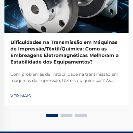
Dificuldades na Transmissão em Máquinas
de Impressão/Têxtil/Química: Como as
Embreagens Eletromagnéticas Melhoram a
Estabilidade dos Equipamentos?
Com problemas de instabilidade na transmissão em
máquinas de impressão, têxteis ou químicas? As
embreagens eletromagnéticas TJ-A eliminam o
deslizamento, aumentam a produtividade em 15–20%
VER MAIS
e garantem segurança livre de amianto. Descubra
como os principais fabricantes globais alcançam
99,8% de confiabilidade — solicite uma ficha técnica
hoje.