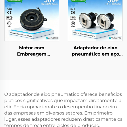
Motor com
Adaptador de eixo
Embreagem
pneumático em aço
Eletromagnética e
inoxidável com
Freio de Torque
montagem por base,
Ajustável TJ-C, 24
dispositivos de
VCC, 8 W, com
segurança (chucks) e
Rolamento para
rolamento, modelo 35
Máquinas Têxteis
O adaptador de eixo pneumático oferece benefícios
práticos significativos que impactam diretamente a
eficiência operacional e o desempenho financeiro
das empresas em diversos setores. Em primeiro
lugar, esses adaptadores reduzem drasticamente os
tempos de troca entre ciclos de produção,