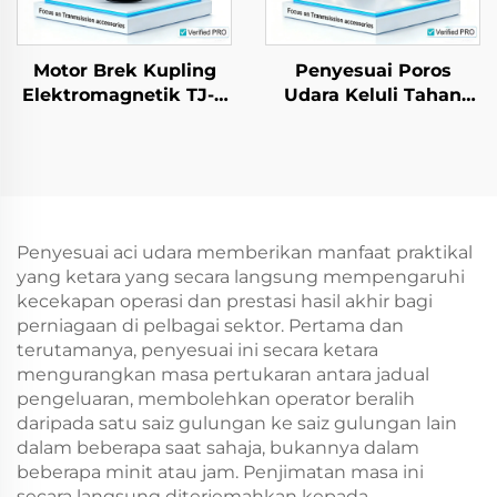
Motor Brek Kupling
Penyesuai Poros
Elektromagnetik TJ-C
Udara Keluli Tahan
Boleh Laras Daya Kilas
Karat Pemasangan
24 VDC 8 W dengan
Tapak Kaki, Cekam
Galas untuk jentera
Keselamatan, Galas
tekstil
Model 35
Penyesuai aci udara memberikan manfaat praktikal
yang ketara yang secara langsung mempengaruhi
kecekapan operasi dan prestasi hasil akhir bagi
perniagaan di pelbagai sektor. Pertama dan
terutamanya, penyesuai ini secara ketara
mengurangkan masa pertukaran antara jadual
pengeluaran, membolehkan operator beralih
daripada satu saiz gulungan ke saiz gulungan lain
dalam beberapa saat sahaja, bukannya dalam
beberapa minit atau jam. Penjimatan masa ini
secara langsung diterjemahkan kepada