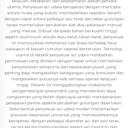
kelajuan, ketepatan, dan keselamatan adalah perkara
utama. Penyesuai aci udara beroperasi dengan mencipta
antara muka yang kukuh, membolehkan operator beralih
dengan cepat antara pelbagai saiz teras dan lebar gulungan
tanpa memerlukan perubahan alat atau pelarasan manual
yang meluas. Dibuat daripada bahan berkualiti tinggi
seperti aluminium anodis atau keluli tahan karat, penyesuai
ini menunjukkan ketahanan luar biasa terhadap haus
walaupun di bawah tuntutan operasi berterusan. Teknologi
utama di sebalik penyesuai aci udara melibatkan
permukaan yang dimesin dengan tepat untuk memastikan
penyelarasan sempurna dan keselarasan pusat, yang
penting bagi mengekalkan ketegangan yang konsisten dan
mengelakkan putusnya web semasa operasi kelajuan
tinggi. Peranti ini menggabungkan mekanisme
pengembangan pneumatik yang memberikan daya
cengkaman yang boleh dipercayai sambil membenarkan
pelepasan pantas apabila perubahan gulungan diperlukan.
Reka bentuk penyesuai aci udara moden menampilkan
piawaian keserasian universal yang membolehkannya
beroperasi dengan pelbagai diameter aci dan saiz teras,
secara ketara mengurangkan keperluan inventori dan