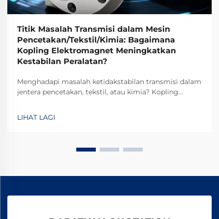
Titik Masalah Transmisi dalam Mesin
Pencetakan/Tekstil/Kimia: Bagaimana
Kopling Elektromagnet Meningkatkan
Kestabilan Peralatan?
Menghadapi masalah ketidakstabilan transmisi dalam
jentera pencetakan, tekstil, atau kimia? Kopling
elektromagnetik TJ-A menghilangkan gelinciran,
meningkatkan keluaran sebanyak 15–20%, dan
LIHAT LAGI
memastikan keselamatan tanpa asbes. Ketahui
bagaimana pengilang terkemuka global mencapai
kebolehpercayaan 99.8%—minta borang spesifikasi
hari ini.