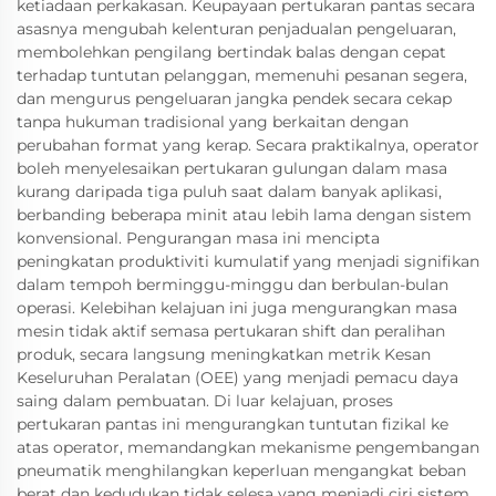
ketiadaan perkakasan. Keupayaan pertukaran pantas secara
asasnya mengubah kelenturan penjadualan pengeluaran,
membolehkan pengilang bertindak balas dengan cepat
terhadap tuntutan pelanggan, memenuhi pesanan segera,
dan mengurus pengeluaran jangka pendek secara cekap
tanpa hukuman tradisional yang berkaitan dengan
perubahan format yang kerap. Secara praktikalnya, operator
boleh menyelesaikan pertukaran gulungan dalam masa
kurang daripada tiga puluh saat dalam banyak aplikasi,
berbanding beberapa minit atau lebih lama dengan sistem
konvensional. Pengurangan masa ini mencipta
peningkatan produktiviti kumulatif yang menjadi signifikan
dalam tempoh berminggu-minggu dan berbulan-bulan
operasi. Kelebihan kelajuan ini juga mengurangkan masa
mesin tidak aktif semasa pertukaran shift dan peralihan
produk, secara langsung meningkatkan metrik Kesan
Keseluruhan Peralatan (OEE) yang menjadi pemacu daya
saing dalam pembuatan. Di luar kelajuan, proses
pertukaran pantas ini mengurangkan tuntutan fizikal ke
atas operator, memandangkan mekanisme pengembangan
pneumatik menghilangkan keperluan mengangkat beban
berat dan kedudukan tidak selesa yang menjadi ciri sistem