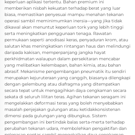
keperluan aplikasi tertentu. Bahan premium ini
memberikan nisbah kekuatan terhadap berat yang luar
biasa, memastikan penyesuai mampu menahan tekanan
operasi sambil meminimumkan inersia—yang jika tidak
dikawal akan menuntut keperluan tork yang lebih tinggi
serta meningkatkan penggunaan tenaga. Rawatan
permukaan seperti anodisasi keras, penyaduran krom, atau
salutan khas meningkatkan rintangan haus dan melindungi
daripada kakisan, memperpanjang jangka hayat
perkhidmatan walaupun dalam persekitaran mencabar
yang melibatkan kelembapan, bahan kimia, atau bahan
abrasif. Mekanisme pengembangan pneumatik itu sendiri
merupakan kejuruteraan yang canggih, biasanya dilengkapi
dengan gelembung atau diafragma yang ditempatkan
secara tepat untuk mengagihkan daya cengkaman secara
sekata di seluruh lilitan teras. Agihan tekanan seragam ini
mengelakkan deformasi teras yang boleh menyebabkan
masalah penjejakan gulungan atau ketidakkonsistenan
dimensi pada gulungan yang dibungkus. Sistem
pengembangan ini bertindak balas serta-merta terhadap
perubahan tekanan udara, membolehkan pengaktifan dan
pelepasan pantas sambil mengekalkan daya cengkaman