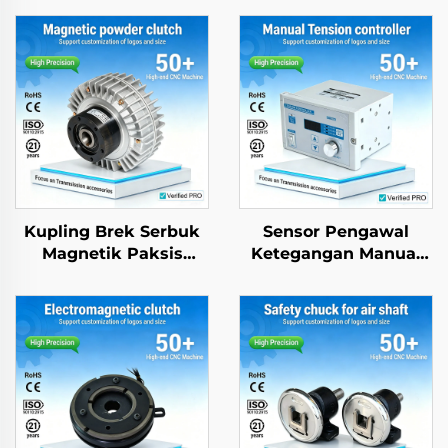
Kupling Brek Serbuk
Sensor Pengawal
Magnetik Paksis
Ketegangan Manual
Dwiganda dan Paksis
dengan Brek Serbuk
Tunggal dengan
Magnetik untuk
Pengawal Ketegangan
Bahagian Mesin
24V, 2.5–40 kg
Kertas