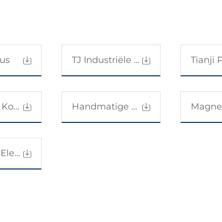
gus
TJ Industriële Koppelingen en Remmen Catalogus
Mikipulley Koppeling
Handmatige Spanningsregelaar
Catalogus Elektromagnetische Poederrem