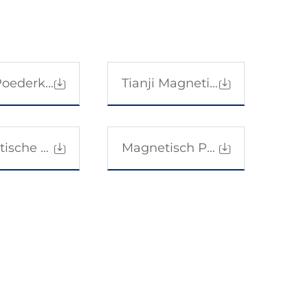
Tianji Poederkoppeling-Remcatalogus 1
Tianji Magnetische Poederkoppeling, Remhandleiding Gebruiker
Magnetische Poederkoppeling
Magnetisch Poederrem