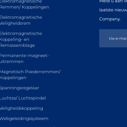
Meld u aan v
Elektromagnetische
Remmen/ Koppelingen
laatste nieuw
Elektromagnetische
Company.
Veiligheidsrem
Elektromagnetische
Koppeling- en
Remassemblage
Permanente-magneet-
uitremmen
Magnetisch Poederremmen/
Koppelingen
Spanningsregelaar
Luchtas/ Luchtspindel
Veiligheidskoppeling
Webgeleidingssysteem