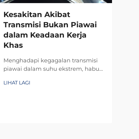
Kesakitan Akibat
Transmisi Bukan Piawai
dalam Keadaan Kerja
Khas
Menghadapi kegagalan transmisi
piawai dalam suhu ekstrem, habuk,
atau ruang sempit? R&D TianJi
LIHAT LAGI
selama 20 tahun menghasilkan
kopling dan brek suai yang boleh
dipercayai—direkabentuk khusus
mengikut spesifikasi anda.
Dapatkan perundingan teknikal
percuma hari ini.