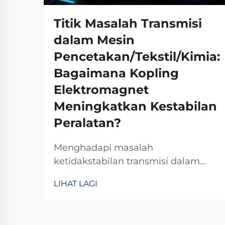
Titik Masalah Transmisi
dalam Mesin
Pencetakan/Tekstil/Kimia:
Bagaimana Kopling
Elektromagnet
Meningkatkan Kestabilan
Peralatan?
Menghadapi masalah
ketidakstabilan transmisi dalam
jentera pencetakan, tekstil, atau
LIHAT LAGI
kimia? Kopling elektromagnetik TJ-
A menghilangkan gelinciran,
meningkatkan keluaran sebanyak