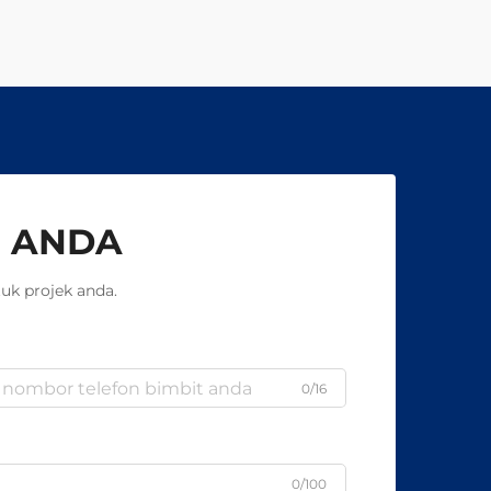
 ANDA
uk projek anda.
0/16
0/100