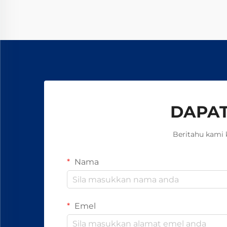
15–20%, dan memastikan
keselamatan tanpa asbes. Ketahui
bagaimana pengilang terkemuka
global mencapai kebolehpercayaan
99.8%—minta borang spesifikasi
hari ini.
DAPAT
Beritahu kami 
Nama
Emel