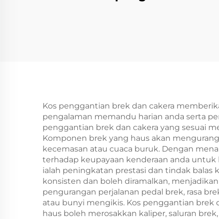
Elektromagnet Keluli
24V, Jaminan
Mel
Jenama Tianji dan
K
OEM untuk Mesin
Percetakan dan
Fotokopi
Kos penggantian brek dan cakera memberikan
pengalaman memandu harian anda serta pem
penggantian brek dan cakera yang sesuai m
Komponen brek yang haus akan mengurangka
kecemasan atau cuaca buruk. Dengan menang
terhadap keupayaan kenderaan anda untuk be
ialah peningkatan prestasi dan tindak bala
konsisten dan boleh diramalkan, menjadi
pengurangan perjalanan pedal brek, rasa bre
atau bunyi mengikis. Kos penggantian brek
haus boleh merosakkan kaliper, saluran bre