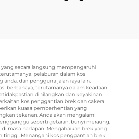
 24V
Automatik Auto
smisi
Tianji untuk Mesin
an
Percetakan dan
Pengepakan
kal yang secara langsung mempengaruhi
terutamanya, pelaburan dalam kos
nda, dan pengguna jalan raya lain.
si berbahaya, terutamanya dalam keadaan
etidakpastian dihilangkan dan keyakinan
erkaitan kos penggantian brek dan cakera
emberikan kuasa pemberhentian yang
ngkan tekanan. Anda akan mengalami
 mengganggu seperti getaran, bunyi meraung,
l di masa hadapan. Mengabaikan brek yang
ih tinggi. Menangani kos penggantian brek