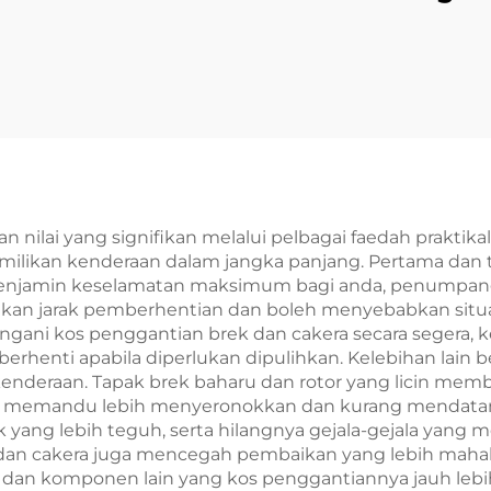
Menegak dan
Kuasa Mati 12V
intang DBG DBH,
Komponen Tran
aliper Industri
Brek Rotasi d
Peredam
 nilai yang signifikan melalui pelbagai faedah prakti
ilikan kenderaan dalam jangka panjang. Pertama dan 
enjamin keselamatan maksimum bagi anda, penumpang a
n jarak pemberhentian dan boleh menyebabkan situa
ani kos penggantian brek dan cakera secara segera, k
rhenti apabila diperlukan dipulihkan. Kelebihan lain b
s kenderaan. Tapak brek baharu dan rotor yang licin m
kan memandu lebih menyeronokkan dan kurang mendata
k yang lebih teguh, serta hilangnya gejala-gejala yang
 dan cakera juga mencegah pembaikan yang lebih maha
k, dan komponen lain yang kos penggantiannya jauh leb