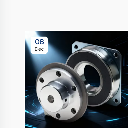
08
Dec