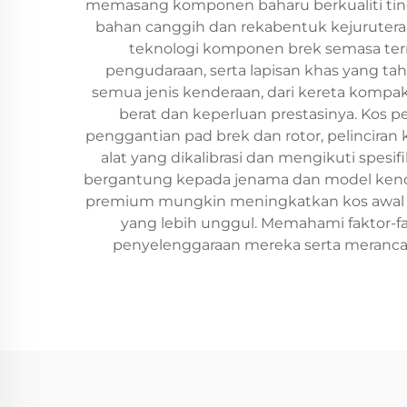
memasang komponen baharu berkualiti ti
bahan canggih dan rekabentuk kejuruter
teknologi komponen brek semasa term
pengudaraan, serta lapisan khas yang t
semua jenis kenderaan, dari kereta kompa
berat dan keperluan prestasinya. Kos 
penggantian pad brek dan rotor, pelincira
alat yang dikalibrasi dan mengikuti spes
bergantung kepada jenama dan model kender
premium mungkin meningkatkan kos awal pen
yang lebih unggul. Memahami faktor-
penyelenggaraan mereka serta merancan