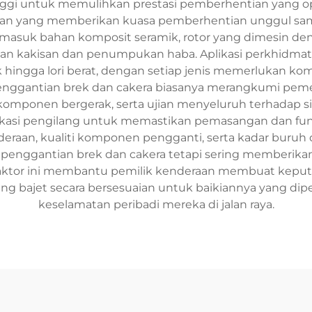
nggi untuk memulihkan prestasi pemberhentian yang
aan yang memberikan kuasa pemberhentian unggul sa
asuk bahan komposit seramik, rotor yang dimesin den
ahan kakisan dan penumpukan haba. Aplikasi perkhidmat
k hingga lori berat, dengan setiap jenis memerlukan 
penggantian brek dan cakera biasanya merangkumi peme
n komponen bergerak, serta ujian menyeluruh terhadap 
ifikasi pengilang untuk memastikan pemasangan dan fun
aan, kualiti komponen pengganti, serta kadar buruh d
ggantian brek dan cakera tetapi sering memberikan ja
faktor ini membantu pemilik kenderaan membuat keput
g bajet secara bersesuaian untuk baikiannya yang di
keselamatan peribadi mereka di jalan raya.