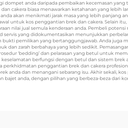
ngi dompet anda daripada pembaikan kecemasan yang 
 dan cakera biasa menawarkan ketahanan yang lebih l
anda akan menikmati jarak masa yang lebih panjang anta
awal untuk kos penggantian brek dan cakera. Selain it
an nilai jual semula kenderaan anda. Pembeli potens
od servis yang didokumentasikan menunjukkan perbela
 bukti pemilikan yang bertanggungjawab. Anda juga mem
uk dan zarah berbahaya yang lebih sedikit. Pemasanga
rosedur ‘bedding’ dan pelarasan yang betul untuk m
keselamatan berfungsi dengan betul dan sistem brek a
da perkhidmatan penggantian brek dan cakera profesio
rek anda dan menangani sebarang isu. Akhir sekali, k
 bajet anda, dengan pilihan yang berbeza-beza dar