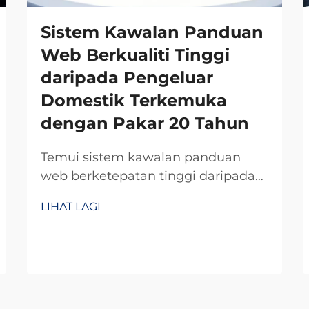
Sistem Kawalan Panduan
Web Berkualiti Tinggi
daripada Pengeluar
Domestik Terkemuka
dengan Pakar 20 Tahun
Temui sistem kawalan panduan
web berketepatan tinggi daripada
pengeluar domestik terpercaya
LIHAT LAGI
dengan kepakaran R&D selama 20
tahun. Kurangkan sisa, tingkatkan
kecekapan, dan pastikan
kebolehpercayaan. Mohon sebut
harga hari ini.