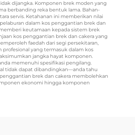
tidak dijangka. Komponen brek moden yang
ama berbanding reka bentuk lama. Bahan-
ra servis. Ketahanan ini memberikan nilai
u, pelaburan dalam kos penggantian brek dan
i memberi keutamaan kepada sistem brek
njaan kos penggantian brek dan cakera yang
peroleh faedah dari segi persekitaran,
n profesional yang termasuk dalam kos
emaksimumkan jangka hayat komponen.
nda memenuhi spesifikasi pengilang.
nal tidak dapat dibandingkan—anda tahu
os penggantian brek dan cakera membolehkan
i komponen ekonomi hingga komponen