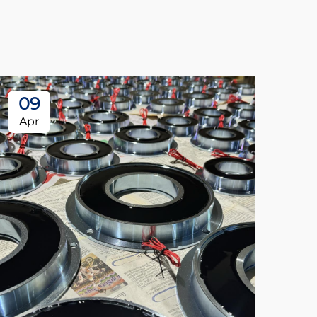
09
Apr