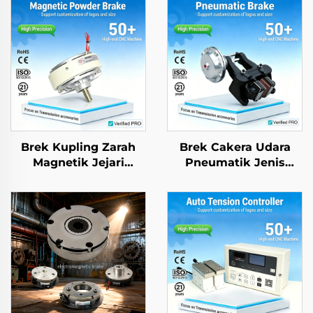
Brek Kupling Zarah
Brek Cakera Udara
Magnetik Jejari
Pneumatik Jenis
Tunggal Berkualiti
Menegak dan
Tinggi Piawaian OEM
Melintang DBG DBH,
DIN Baharu
Kaliper Industri