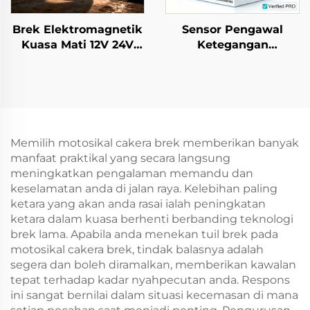
Brek Elektromagnetik
Sensor Pengawal
Kuasa Mati 12V 24V
Ketegangan
Komponen Transmisi
Automatik Auto Tianji
Brek Rotasi dan
untuk Mesin
Peredam
Percetakan dan
Pengepakan
Memilih motosikal cakera brek memberikan banyak
manfaat praktikal yang secara langsung
meningkatkan pengalaman memandu dan
keselamatan anda di jalan raya. Kelebihan paling
ketara yang akan anda rasai ialah peningkatan
ketara dalam kuasa berhenti berbanding teknologi
brek lama. Apabila anda menekan tuil brek pada
motosikal cakera brek, tindak balasnya adalah
segera dan boleh diramalkan, memberikan kawalan
tepat terhadap kadar nyahpecutan anda. Respons
ini sangat bernilai dalam situasi kecemasan di mana