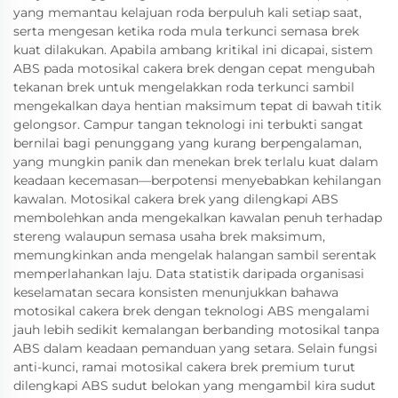
yang memantau kelajuan roda berpuluh kali setiap saat,
serta mengesan ketika roda mula terkunci semasa brek
kuat dilakukan. Apabila ambang kritikal ini dicapai, sistem
ABS pada motosikal cakera brek dengan cepat mengubah
tekanan brek untuk mengelakkan roda terkunci sambil
mengekalkan daya hentian maksimum tepat di bawah titik
gelongsor. Campur tangan teknologi ini terbukti sangat
bernilai bagi penunggang yang kurang berpengalaman,
yang mungkin panik dan menekan brek terlalu kuat dalam
keadaan kecemasan—berpotensi menyebabkan kehilangan
kawalan. Motosikal cakera brek yang dilengkapi ABS
membolehkan anda mengekalkan kawalan penuh terhadap
stereng walaupun semasa usaha brek maksimum,
memungkinkan anda mengelak halangan sambil serentak
memperlahankan laju. Data statistik daripada organisasi
keselamatan secara konsisten menunjukkan bahawa
motosikal cakera brek dengan teknologi ABS mengalami
jauh lebih sedikit kemalangan berbanding motosikal tanpa
ABS dalam keadaan pemanduan yang setara. Selain fungsi
anti-kunci, ramai motosikal cakera brek premium turut
dilengkapi ABS sudut belokan yang mengambil kira sudut