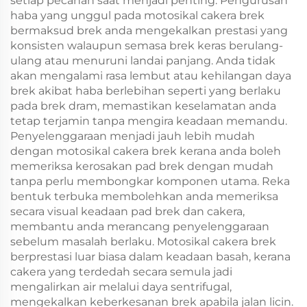
setiap pecahan saat menjadi penting. Pengurusan
haba yang unggul pada motosikal cakera brek
bermaksud brek anda mengekalkan prestasi yang
konsisten walaupun semasa brek keras berulang-
ulang atau menuruni landai panjang. Anda tidak
akan mengalami rasa lembut atau kehilangan daya
brek akibat haba berlebihan seperti yang berlaku
pada brek dram, memastikan keselamatan anda
tetap terjamin tanpa mengira keadaan memandu.
Penyelenggaraan menjadi jauh lebih mudah
dengan motosikal cakera brek kerana anda boleh
memeriksa kerosakan pad brek dengan mudah
tanpa perlu membongkar komponen utama. Reka
bentuk terbuka membolehkan anda memeriksa
secara visual keadaan pad brek dan cakera,
membantu anda merancang penyelenggaraan
sebelum masalah berlaku. Motosikal cakera brek
berprestasi luar biasa dalam keadaan basah, kerana
cakera yang terdedah secara semula jadi
mengalirkan air melalui daya sentrifugal,
mengekalkan keberkesanan brek apabila jalan licin.