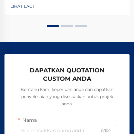
meningkatkan keluaran sebanyak 15–20%, dan
LIHAT LAGI
memastikan keselamatan tanpa asbes. Ketahui
bagaimana pengilang terkemuka global mencapai
kebolehpercayaan 99.8%—minta borang spesifikasi
hari ini.
DAPATKAN QUOTATION
CUSTOM ANDA
Beritahu kami keperluan anda dan dapatkan
penyelesaian yang disesuaikan untuk projek
anda.
Nama
0/100