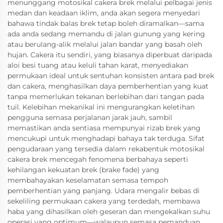
menunggang motosikal cakera brek melalui pelbagai jenis
medan dan keadaan iklim, anda akan segera menyedari
bahawa tindak balas brek tetap boleh diramalkan—sama
ada anda sedang memandu di jalan gunung yang kering
atau berulang-alik melalui jalan bandar yang basah oleh
hujan. Cakera itu sendiri, yang biasanya diperbuat daripada
aloi besi tuang atau keluli tahan karat, menyediakan
permukaan ideal untuk sentuhan konsisten antara pad brek
dan cakera, menghasilkan daya pemberhentian yang kuat
tanpa memerlukan tekanan berlebihan dari tangan pada
tuil. Kelebihan mekanikal ini mengurangkan keletihan
pengguna semasa perjalanan jarak jauh, sambil
memastikan anda sentiasa mempunyai rizab brek yang
mencukupi untuk menghadapi bahaya tak terduga. Sifat
pengudaraan yang tersedia dalam rekabentuk motosikal
cakera brek mencegah fenomena berbahaya seperti
kehilangan kekuatan brek (brake fade) yang
membahayakan keselamatan semasa tempoh
pemberhentian yang panjang. Udara mengalir bebas di
sekeliling permukaan cakera yang terdedah, membawa
haba yang dihasilkan oleh geseran dan mengekalkan suhu
operasi yang optimum—walaupun semasa pemanduan