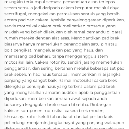
mungkin terkumpul semasa pemanduan akan terlepas
secara semula jadi daripada cakera berputar melalui daya
sentrifugal, mengekalkan permukaan sentuh yang bersih
antara pad dan cakera. Apabila penyelenggaraan diperlukan,
servis motosikal cakera brek melibatkan prosedur yang
mudah yang boleh dilakukan oleh ramai pemandu di garaj
rumah mereka dengan alat asas. Menggantikan pad brek
biasanya hanya memerlukan penanggalan satu pin atau
bolt pengikat, mengeluarkan pad yang haus, dan
memasang pad baharu tanpa mengganggu sistem
motosikal lain. Cakera rotor itu sendiri jarang memerlukan
penggantian, dan sering bertahan melalui beberapa set pad
brek sebelum had haus tercapai, memberikan nilai jangka
panjang yang sangat baik. Ramai motosikal cakera brek
dilengkapi penunjuk haus yang terbina dalam pad brek
yang menghasilkan amaran auditori apabila penggantian
diperlukan, memberikan amaran awal kepada anda
bukannya kegagalan brek secara tiba-tiba. Rintangan
kakisan komponen motosikal cakera brek moden,
khususnya rotor keluli tahan karat dan kaliper berlapis
pelindung, menjamin jangka hayat yang panjang walaupun
disimpan di luar rumah atau digunakan dalam persekitaran