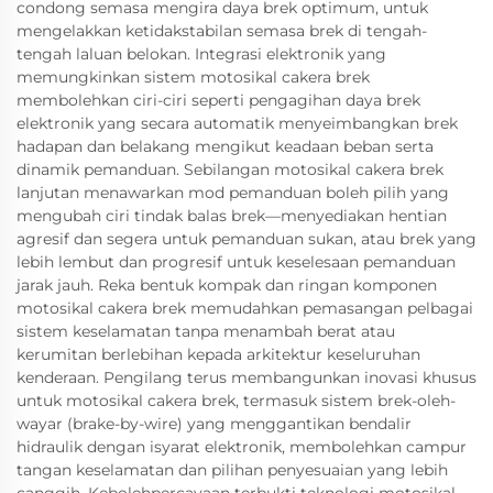
condong semasa mengira daya brek optimum, untuk
mengelakkan ketidakstabilan semasa brek di tengah-
tengah laluan belokan. Integrasi elektronik yang
memungkinkan sistem motosikal cakera brek
membolehkan ciri-ciri seperti pengagihan daya brek
elektronik yang secara automatik menyeimbangkan brek
hadapan dan belakang mengikut keadaan beban serta
dinamik pemanduan. Sebilangan motosikal cakera brek
lanjutan menawarkan mod pemanduan boleh pilih yang
mengubah ciri tindak balas brek—menyediakan hentian
agresif dan segera untuk pemanduan sukan, atau brek yang
lebih lembut dan progresif untuk keselesaan pemanduan
jarak jauh. Reka bentuk kompak dan ringan komponen
motosikal cakera brek memudahkan pemasangan pelbagai
sistem keselamatan tanpa menambah berat atau
kerumitan berlebihan kepada arkitektur keseluruhan
kenderaan. Pengilang terus membangunkan inovasi khusus
untuk motosikal cakera brek, termasuk sistem brek-oleh-
wayar (brake-by-wire) yang menggantikan bendalir
hidraulik dengan isyarat elektronik, membolehkan campur
tangan keselamatan dan pilihan penyesuaian yang lebih