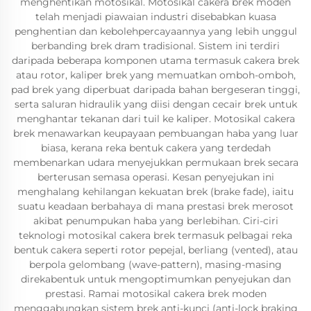
menghentikan motosikal. Motosikal cakera brek moden
telah menjadi piawaian industri disebabkan kuasa
penghentian dan kebolehpercayaannya yang lebih unggul
berbanding brek dram tradisional. Sistem ini terdiri
daripada beberapa komponen utama termasuk cakera brek
atau rotor, kaliper brek yang memuatkan omboh-omboh,
pad brek yang diperbuat daripada bahan bergeseran tinggi,
serta saluran hidraulik yang diisi dengan cecair brek untuk
menghantar tekanan dari tuil ke kaliper. Motosikal cakera
brek menawarkan keupayaan pembuangan haba yang luar
biasa, kerana reka bentuk cakera yang terdedah
membenarkan udara menyejukkan permukaan brek secara
berterusan semasa operasi. Kesan penyejukan ini
menghalang kehilangan kekuatan brek (brake fade), iaitu
suatu keadaan berbahaya di mana prestasi brek merosot
akibat penumpukan haba yang berlebihan. Ciri-ciri
teknologi motosikal cakera brek termasuk pelbagai reka
bentuk cakera seperti rotor pepejal, berliang (vented), atau
berpola gelombang (wave-pattern), masing-masing
direkabentuk untuk mengoptimumkan penyejukan dan
prestasi. Ramai motosikal cakera brek moden
menggabungkan sistem brek anti-kunci (anti-lock braking