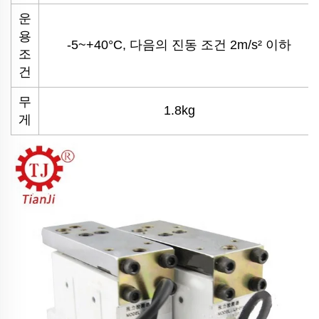
운
용
-5~+40°C, 다음의 진동 조건 2m/s² 이하
조
건
무
1.8kg
게