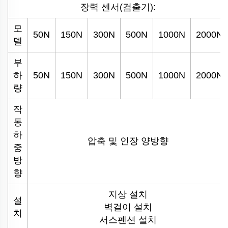
장력 센서(검출기):
모
50N
150N
300N
500N
1000N
2000N
델
부
하
50N
150N
300N
500N
1000N
2000N
량
작
동
하
압축 및 인장 양방향
중
방
향
지상 설치
설
벽걸이 설치
치
서스펜션 설치