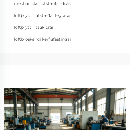
mechaniskur útstæðandi ás
loftþrýstir útstæðanlegur ás
loftþrýstir ásaklórar
loftþroskandi kerfisfestingar