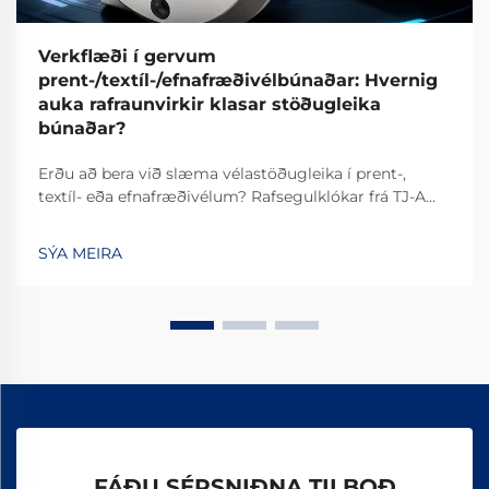
Verkflæði í gervum
prent-/textíl-/efnafræðivélbúnaðar: Hvernig
auka rafraunvirkir klasar stöðugleika
búnaðar?
Erðu að bera við slæma vélastöðugleika í prent-,
textíl- eða efnafræðivélum? Rafsegulklókar frá TJ-A
fjarlægja slíp, auka framleiðslu um 15–20% og tryggja
öruggleika án asbests. Kynntu þér hvernig vinsælustu
SÝA MEIRA
alþjóðlegu framleiðendur ná 99,8% áreiðanleika –
beiðnið um tilvikaskýrslu í dag.
FÁÐU SÉRSNIÐNA TILBOÐ