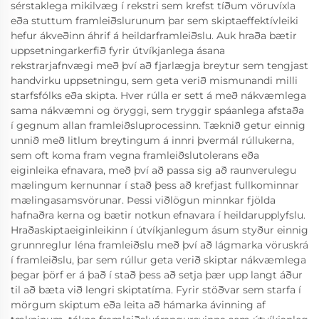
sérstaklega mikilvæg í rekstri sem krefst tíðum vöruvíxla
eða stuttum framleiðslurunum þar sem skiptaeffektívleiki
hefur ákveðinn áhrif á heildarframleiðslu. Auk hraða bætir
uppsetningarkerfið fyrir útvíkjanlega ásana
rekstrarjafnvægi með því að fjarlægja breytur sem tengjast
handvirku uppsetningu, sem geta verið mismunandi milli
starfsfólks eða skipta. Hver rúlla er sett á með nákvæmlega
sama nákvæmni og öryggi, sem tryggir spáanlega afstaða
í gegnum allan framleiðsluprocessinn. Tæknið getur einnig
unnið með litlum breytingum á innri þvermál rúllukerna,
sem oft koma fram vegna framleiðslutolerans eða
eiginleika efnavara, með því að passa sig að raunverulegu
mælingum kernunnar í stað þess að krefjast fullkominnar
mælingasamsvörunar. Þessi viðlögun minnkar fjölda
hafnaðra kerna og bætir notkun efnavara í heildarupplyfslu.
Hraðaskiptaeiginleikinn í útvíkjanlegum ásum styður einnig
grunnreglur léna framleiðslu með því að lágmarka vöruskrá
í framleiðslu, þar sem rúllur geta verið skiptar nákvæmlega
þegar þörf er á það í stað þess að setja þær upp langt áður
til að bæta við lengri skiptatíma. Fyrir stöðvar sem starfa í
mörgum skiptum eða leita að hámarka ávinning af