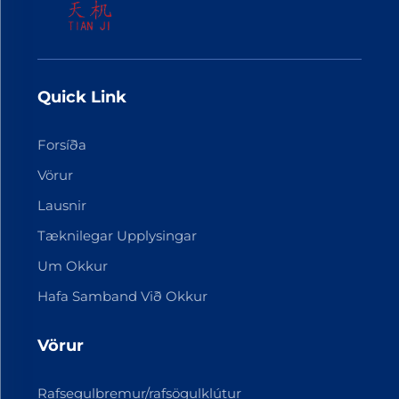
Quick Link
Forsíða
Vörur
Lausnir
Tæknilegar Upplysingar
Um Okkur
Hafa Samband Við Okkur
Vörur
Rafsegulbremur/rafsögulklútur