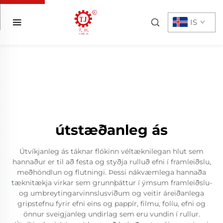
IS
útstæðanleg ás
Útvíkjanleg ás táknar flókinn véltæknilegan hlut sem
hannaður er til að festa og styðja rulluð efni í framleiðslu,
meðhöndlun og flutningi. Þessi nákvæmlega hannaða
tæknitækja virkar sem grunnþáttur í ýmsum framleiðslu-
og umbreytingarvinnslusviðum og veitir áreiðanlega
gripstefnu fyrir efni eins og pappír, filmu, folíu, efni og
önnur sveigjanleg undirlag sem eru vundin í rullur.