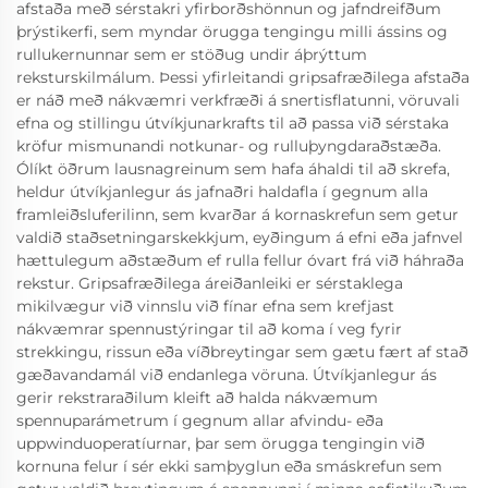
afstaða með sérstakri yfirborðshönnun og jafndreifðum
þrýstikerfi, sem myndar örugga tengingu milli ássins og
rullukernunnar sem er stöðug undir áþrýttum
reksturskilmálum. Þessi yfirleitandi gripsafræðilega afstaða
er náð með nákvæmri verkfræði á snertisflatunni, vöruvali
efna og stillingu útvíkjunarkrafts til að passa við sérstaka
kröfur mismunandi notkunar- og rulluþyngdaraðstæða.
Ólíkt öðrum lausnagreinum sem hafa áhaldi til að skrefa,
heldur útvíkjanlegur ás jafnaðri haldafla í gegnum alla
framleiðsluferilinn, sem kvarðar á kornaskrefun sem getur
valdið staðsetningarskekkjum, eyðingum á efni eða jafnvel
hættulegum aðstæðum ef rulla fellur óvart frá við háhraða
rekstur. Gripsafræðilega áreiðanleiki er sérstaklega
mikilvægur við vinnslu við fínar efna sem krefjast
nákvæmrar spennustýringar til að koma í veg fyrir
strekkingu, rissun eða víðbreytingar sem gætu fært af stað
gæðavandamál við endanlega vöruna. Útvíkjanlegur ás
gerir rekstraraðilum kleift að halda nákvæmum
spennuparámetrum í gegnum allar afvindu- eða
uppwinduoperatíurnar, þar sem örugga tengingin við
kornuna felur í sér ekki samþyglun eða smáskrefun sem