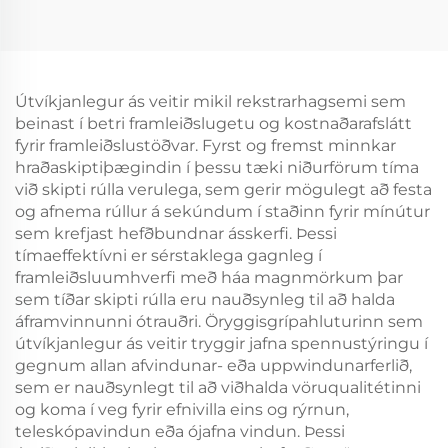
hreyfistýrikerfi nýr
Tianji-fyrir prent- og
umbúðaframleiðslumásl
Útvíkjanlegur ás veitir mikil rekstrarhagsemi sem
beinast í betri framleiðslugetu og kostnaðarafslátt
fyrir framleiðslustöðvar. Fyrst og fremst minnkar
hraðaskiptiþægindin í þessu tæki niðurförum tíma
við skipti rúlla verulega, sem gerir mögulegt að festa
og afnema rúllur á sekúndum í staðinn fyrir mínútur
sem krefjast hefðbundnar ásskerfi. Þessi
tímaeffektívni er sérstaklega gagnleg í
framleiðsluumhverfi með háa magnmörkum þar
sem tíðar skipti rúlla eru nauðsynleg til að halda
áframvinnunni ótrauðri. Öryggisgrípahluturinn sem
útvíkjanlegur ás veitir tryggir jafna spennustýringu í
gegnum allan afvindunar- eða uppwindunarferlið,
sem er nauðsynlegt til að viðhalda vöruqualitétinni
og koma í veg fyrir efnivilla eins og rýrnun,
teleskópavindun eða ójafna vindun. Þessi