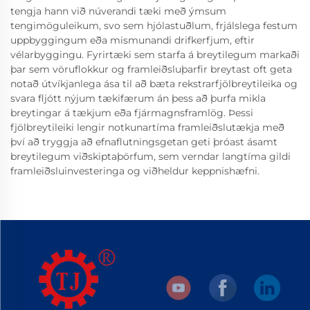
tengja hann við núverandi tæki með ýmsum
tengimöguleikum, svo sem hjólastuðlum, frjálslega festum
uppbyggingum eða mismunandi drifkerfjum, eftir
vélarbyggingu. Fyrirtæki sem starfa á breytilegum markaði
þar sem vöruflokkur og framleiðsluþarfir breytast oft geta
notað útvíkjanlega ása til að bæta rekstrarfjölbreytileika og
svara fljótt nýjum tækifærum án þess að þurfa mikla
breytingar á tækjum eða fjármagnsframlög. Þessi
fjölbreytileiki lengir notkunartíma framleiðslutækja með
því að tryggja að efnaflutningsgetan geti þróast ásamt
breytilegum viðskiptaþörfum, sem verndar langtíma gildi
framleiðsluinvesteringa og viðheldur keppnishæfni.