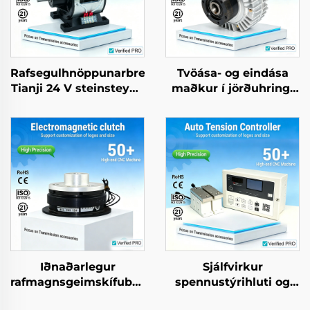
Rafsegulhnöppunarbremusamsetning
Tvöása- og eindása
Tianji 24 V steinsteypa
maðkur í jörðuhringi
OEM að bestillu fyrir
með mágnetískum
afritunaraftöku
deili, 24 V,
spennustýring 2,5–40
kg
Iðnaðarlegur
Sjálfvirkur
rafmagnsgeimskífubremuskiífur
spennustýrihluti og
Tianji fullur raða af
skynjari, sjálfvirkur