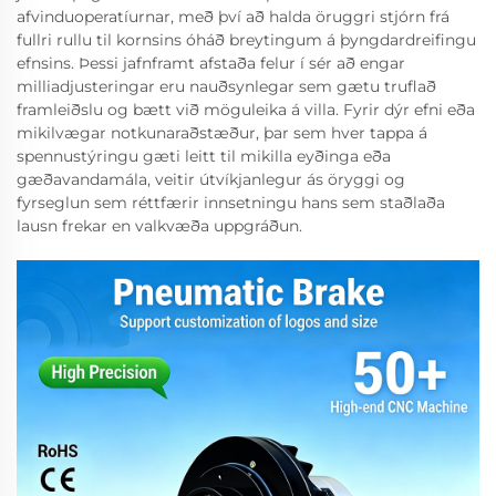
afvinduoperatíurnar, með því að halda öruggri stjórn frá
fullri rullu til kornsins óháð breytingum á þyngdardreifingu
efnsins. Þessi jafnframt afstaða felur í sér að engar
milliadjusteringar eru nauðsynlegar sem gætu truflað
framleiðslu og bætt við möguleika á villa. Fyrir dýr efni eða
mikilvægar notkunaraðstæður, þar sem hver tappa á
spennustýringu gæti leitt til mikilla eyðinga eða
gæðavandamála, veitir útvíkjanlegur ás öryggi og
fyrseglun sem réttfærir innsetningu hans sem staðlaða
lausn frekar en valkvæða uppgráðun.