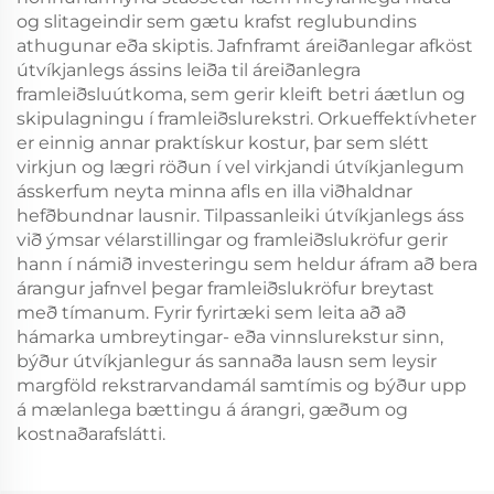
og slitageindir sem gætu krafst reglubundins
athugunar eða skiptis. Jafnframt áreiðanlegar afköst
útvíkjanlegs ássins leiða til áreiðanlegra
framleiðsluútkoma, sem gerir kleift betri áætlun og
skipulagningu í framleiðslurekstri. Orkueffektívheter
er einnig annar praktískur kostur, þar sem slétt
virkjun og lægri röðun í vel virkjandi útvíkjanlegum
ásskerfum neyta minna afls en illa viðhaldnar
hefðbundnar lausnir. Tilpassanleiki útvíkjanlegs áss
við ýmsar vélarstillingar og framleiðslukröfur gerir
hann í námið investeringu sem heldur áfram að bera
árangur jafnvel þegar framleiðslukröfur breytast
með tímanum. Fyrir fyrirtæki sem leita að að
hámarka umbreytingar- eða vinnslurekstur sinn,
býður útvíkjanlegur ás sannaða lausn sem leysir
margföld rekstrarvandamál samtímis og býður upp
á mælanlega bættingu á árangri, gæðum og
kostnaðarafslátti.