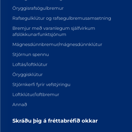
Öryggisrafsögulbremur
Rafsegulklútur og rafsegulbremusamsetning
Bremjur með varanlegum sjálfvirkum
afslökkunarfunktsjónum
Mágnesdúnnbremur/mágnesdúnnklútur
Stjórnun spennu
Loftás/loftklútur
Öryggisklútur
Stjórnkerfi fyrir vefstýringu
Loftklútur/loftbremur
Annað
Skráðu þig á fréttabréfið okkar