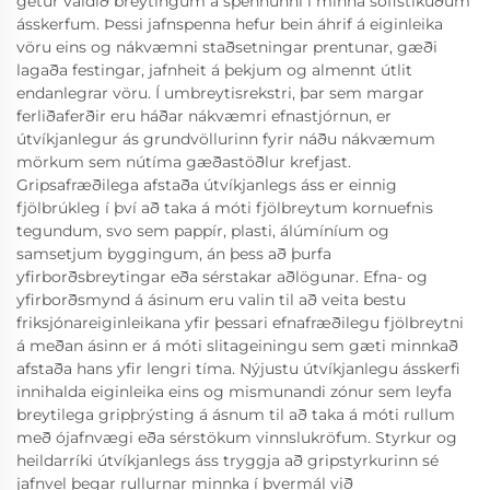
getur valdið breytingum á spennunni í minna sofistikuðum
ásskerfum. Þessi jafnspenna hefur bein áhrif á eiginleika
vöru eins og nákvæmni staðsetningar prentunar, gæði
lagaða festingar, jafnheit á þekjum og almennt útlit
endanlegrar vöru. Í umbreytisrekstri, þar sem margar
ferliðaferðir eru háðar nákvæmri efnastjórnun, er
útvíkjanlegur ás grundvöllurinn fyrir náðu nákvæmum
mörkum sem nútíma gæðastöðlur krefjast.
Gripsafræðilega afstaða útvíkjanlegs áss er einnig
fjölbrúkleg í því að taka á móti fjölbreytum kornuefnis
tegundum, svo sem pappír, plasti, álúmíníum og
samsetjum byggingum, án þess að þurfa
yfirborðsbreytingar eða sérstakar aðlögunar. Efna- og
yfirborðsmynd á ásinum eru valin til að veita bestu
friksjónareiginleikana yfir þessari efnafræðilegu fjölbreytni
á meðan ásinn er á móti slitageiningu sem gæti minnkað
afstaða hans yfir lengri tíma. Nýjustu útvíkjanlegu ásskerfi
innihalda eiginleika eins og mismunandi zónur sem leyfa
breytilega gripþrýsting á ásnum til að taka á móti rullum
með ójafnvægi eða sérstökum vinnslukröfum. Styrkur og
heildarríki útvíkjanlegs áss tryggja að gripstyrkurinn sé
jafnvel þegar rullurnar minnka í þvermál við