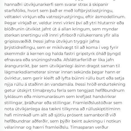
hannaðri útvíkjunarkerfi sem svarar strax á skipanir
starfsfólks, hvort sem það er með loftþrýstisstýringu,
véltækri virkjun eða vatnssýrustýringu, eftir ásmodellinum.
Þegar virkjað er, veldur innri virkni því að ytri hlutarnir eða
blöðrunin útvíkist jafnt út á allan kringum, sem myndar
sterkan snertingu við innri yfirborð rúllukernans yfir alla
gripissvæðið. Þessi jafna útvíkjun tryggir jafna
þrýstidreifingu, sem er mikilvægt til að koma í veg fyrir
skemmdir á kernen og halda fastri gripstyrk óháð þyngd
efnavara eða snúningshraða. Afsláttarferlið er líka jafn
árangursríkt, þar sem útvíkjanlegi ásinn dragst saman til
lágmarksdiameterar sinnar innan sekúnda þegar hann er
óvirktur, sem gerir kleift að lyfta búinni rúllu burt eða setja
nýja rúllu á staðinn án vandamála. Þessi hröð endurtekning
getur útskýrt tímaþreytu ferla sem tengjast hefðbundnum
lyklásum eða mismunarásum sem krefjast handvirkrar
stillingar, þráðunar eða stillingar. Framleiðslustöðvar sem
nota útvíkjanlega ása tækni tilkynna að rúlluskiptitíminn
hafi minnkað um allt að sjötíu prósent samanborið við
hefðbundnar aðferðir, sem þýðir beint aukningu í notkun
vélarinnar og hærri framleiðslu. Tímasparan verður