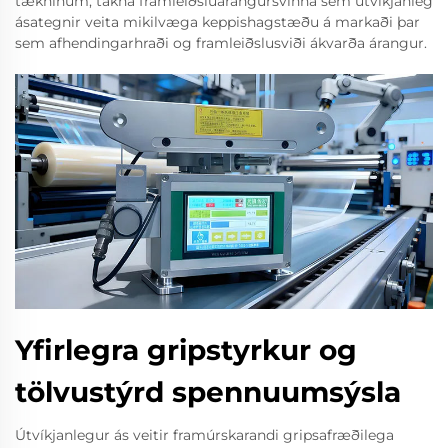
tækninum, tákna framleiðsluárangursvinna sem útvíkjanleg
ásategnir veita mikilvæga keppishagstæðu á markaði þar
sem afhendingarhraði og framleiðslusviði ákvarða árangur.
Yfirlegra gripstyrkur og
tölvustýrd spennuumsýsla
Útvíkjanlegur ás veitir framúrskarandi gripsafræðilega