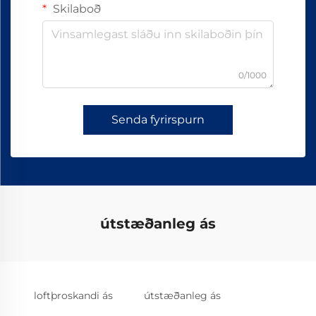
Skilaboð
0/1000
Senda fyrirspurn
útstæðanleg ás
loftþroskandi ás
útstæðanleg ás