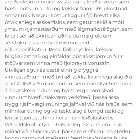
áreiðanleiki minnkar waste og hafnaðar vörur, sem
bætir notkun á efni og lækkar framleiðslukostnað.
Annar mikilvægur kostur liggur í fjölbreytileika
útvíkjanlegs ásskerfisins, sem getur tekið á móti
ýmsum kjarnastærðum með lágmarkstillögun, sem
felur í sér að ekki þarf að halda margföldum
sérstökum ásum fyrir mismunandi
rúlluspecifikatíur. Þessi fjölbreytileiki lækkar
birgðakostnað og einfaldar búnaðsstjórnun fyrir
stöðvar sem vinna með fjölbreytt vörusafn.
Útvíkjanlegur ás bætir einnig öryggi á
vinnustaðnum með því að lækka líkamlega álagið á
starfsfólkið við rúlluhöndun, sem minnkar hættuna
á álagsskemmdum og býr til ergonómiskari
vinnuumhverfi. Nákvæm verkfræði þessa ássa
tryggir jafnvægi snúnings jafnvel við háa hraða, sem
minnkar titring og véltækt álag á tengd tæki og
lengir þjónustutíma heilar framleiðsluskerfis.
Viðhaldskröfur fyrir útvíkjanleg ásskerfi eru lágir
miðað við aðrar lausnir, þar sem einfaldur en sterkur
hönnunarmynd staðsetur færri hreyfanlega hluta