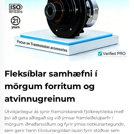
Fleksíblar samhæfni í
mörgum forritum og
atvinnugreinum
Útvíkjanlegur ás sýnir framúrskarandi fjölbreytileika með
því að geta aðlagað sig við ýmsar framleiðsluþarfir í
mörgum iðnaðarsviðum og fyrir ýmsa notkunartegundir,
sem gerir hann tilvísunargildan lausn fyrir stöðvar sem