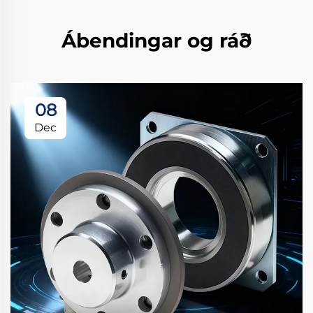
Ábendingar og ráð
08
Dec