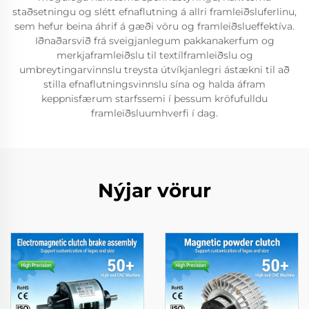
staðsetningu og slétt efnaflutning á allri framleiðsluferlinu,
sem hefur beina áhrif á gæði vöru og framleiðslueffektíva.
Iðnaðarsvið frá sveigjanlegum pakkanakerfum og
merkjaframleiðslu til textílframleiðslu og
umbreytingarvinnslu treysta útvíkjanlegri ástækni til að
stilla efnaflutningsvinnslu sína og halda áfram
keppnisfærum starfssemi í þessum kröfufulldu
framleiðsluumhverfi í dag.
Nýjar vörur