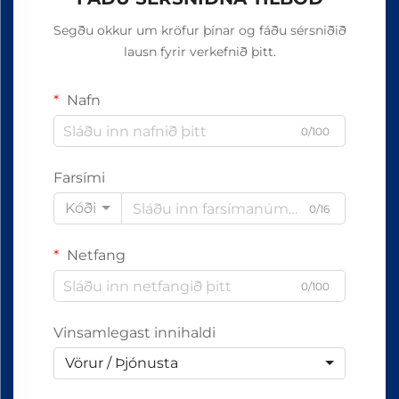
Segðu okkur um kröfur þínar og fáðu sérsniðið
lausn fyrir verkefnið þitt.
Nafn
0/100
Farsími
Kóði
0/16
Netfang
0/100
Vinsamlegast innihaldi
Vörur / Þjónusta