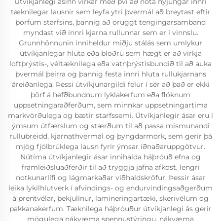
Útvíkjanlegi ásinn virkar með því að nota nýjungar innri
tæknilegar lausnir sem leyfa ytri þvermál að breytast eftir
þörfum starfsins, þannig að öruggt tengingarsamband
myndast við innri kjarna rullunnar sem er í vinnslu.
Grunnhönnunin inniheldur miðju stálás sem umlykur
útvíkjanlegar hluta eða blöðru sem hægt er að virkja
loftþrýstis-, véltæknilega eða vatnþrýstisbundið til að auka
þvermál þeirra og þannig festa innri hluta rullukjarnans
áreiðanlega. Þessi útvíkjunargildi felur í sér að það er ekki
þörf á hefðbundnum lyklakerfum eða flóknum
uppsetningaraðferðum, sem minnkar uppsetningartíma
markvörðulega og bætir starfssemi. Útvíkjanlegir ásar eru í
ýmsum útfærslum og stærðum til að passa mismunandi
rullubreidd, kjarnathvermál og þyngdarmörk, sem gerir þá
mjög fjölbrúklega lausn fyrir ýmsar iðnaðaruppgötvur.
Nútíma útvíkjanlegir ásar innihalda háþróuð efna og
framleiðsluaðferðir til að tryggja jafna afköst, lengri
notkunarlífi og lágmarkaðar viðhaldskröfur. Þessir ásar
leika lykilhlutverk í afvindings- og endurvindingsaðgerðum
á prentvélar, þekjulínur, lamineringartæki, skerivélum og
pakkanakerfum. Tæknilega háþróuður útvíkjanlegi ás gerir
mögulega nákvæma spennustýringu, nákvæma