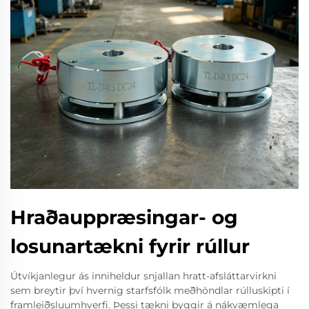
Hraðauppræsingar- og
losunartækni fyrir rúllur
Útvíkjanlegur ás inniheldur snjallan hratt-afsláttarvirkni
sem breytir því hvernig starfsfólk meðhöndlar rúlluskipti í
framleiðsluumhverfi. Þessi tækni byggir á nákvæmlega