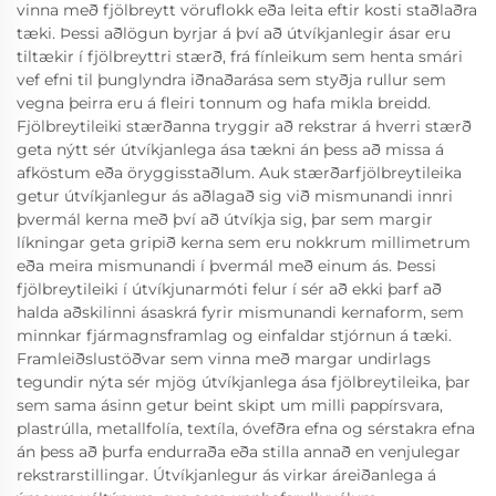
vinna með fjölbreytt vöruflokk eða leita eftir kosti staðlaðra
tæki. Þessi aðlögun byrjar á því að útvíkjanlegir ásar eru
tiltækir í fjölbreyttri stærð, frá fínleikum sem henta smári
vef efni til þunglyndra iðnaðarása sem styðja rullur sem
vegna þeirra eru á fleiri tonnum og hafa mikla breidd.
Fjölbreytileiki stærðanna tryggir að rekstrar á hverri stærð
geta nýtt sér útvíkjanlega ása tækni án þess að missa á
afköstum eða öryggisstaðlum. Auk stærðarfjölbreytileika
getur útvíkjanlegur ás aðlagað sig við mismunandi innri
þvermál kerna með því að útvíkja sig, þar sem margir
líkningar geta gripið kerna sem eru nokkrum millimetrum
eða meira mismunandi í þvermál með einum ás. Þessi
fjölbreytileiki í útvíkjunarmóti felur í sér að ekki þarf að
halda aðskilinni ásaskrá fyrir mismunandi kernaform, sem
minnkar fjármagnsframlag og einfaldar stjórnun á tæki.
Framleiðslustöðvar sem vinna með margar undirlags
tegundir nýta sér mjög útvíkjanlega ása fjölbreytileika, þar
sem sama ásinn getur beint skipt um milli pappírsvara,
plastrúlla, metallfolía, textíla, óvefðra efna og sérstakra efna
án þess að þurfa endurraða eða stilla annað en venjulegar
rekstrarstillingar. Útvíkjanlegur ás virkar áreiðanlega á