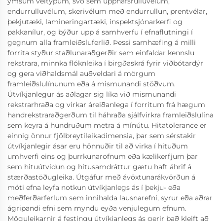
ýmsum véltýpum, svo sem upphafsrulluvélum,
endurrulluvélum, skerivélum með endurrullun, prentvélar,
þekjutæki, lamineringartæki, inspektsjónarkerfi og
pakkanílur, og býður upp á samhverfu í efnaflutningi í
gegnum alla framleiðsluferlið. Þessi samhæfing á milli
forrita styður staðlunaraðgerðir sem einfaldar kennslu
rekstrara, minnka flóknleika í birgðaskrá fyrir viðbótardýr
og gera viðhaldsmál auðveldari á mörgum
framleiðslulínunum eða á mismunandi stöðvum.
Útvíkjanlegur ás aðlagar sig líka við mismunandi
rekstrarhraða og virkar áreiðanlega í forritum frá hægum
handrekstraraðgerðum til háhraða sjálfvirkra framleiðslulína
sem keyra á hundruðum metra á mínútu. Hitatolerance er
einnig önnur fjölbreytileikadimensia, þar sem sérstakir
útvíkjanlegir ásar eru hönnuðir til að virka í hituðum
umhverfi eins og þurrkunarofnum eða kælikerfjum þar
sem hituútvidun og hitusamdráttur gætu haft áhrif á
stærðastöðugleika. Útgáfur með ávöxtunarákvörðun á
móti efna leyfa notkun útvíkjanlegs ás í þekju- eða
meðferðarferlum sem innihalda lausnarefni, syrur eða aðrar
ágripandi efni sem myndu eyða venjulegum efnum.
Möguleikarnir á festingu útvíkjanlegs ás gerir það kleift að