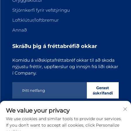
Öryggisklútur
Stjórnkerfi fyrir vefstýringu
Loftklútur/loftbremur
Annað
Skráðu þig á fréttabréfið okkar
Komídu á viðskiptafréttabréf okkar til að skoda
nýjustu fréttir, uppfærslur og innsýn frá liði okkar
í Company.
Gerast
áskrifandi
We value your privacy
Höfundarréttur © 2025 Dongguan Tianji Transmission
We use cookies and similar tools to provide our services.
Technology co.,Ltd. Á öllum réttindum umsótt
Stefna
If you don't want to accept all cookies, click Personalize
um persónuupplýsingar