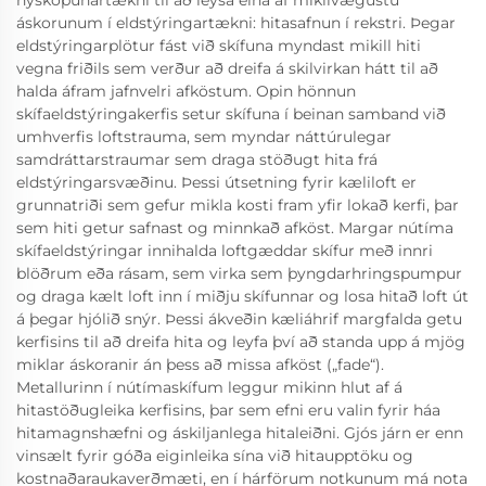
nýsköpunartækni til að leysa eina af mikilvægustu
áskorunum í eldstýringartækni: hitasafnun í rekstri. Þegar
eldstýringarplötur fást við skífuna myndast mikill hiti
vegna friðils sem verður að dreifa á skilvirkan hátt til að
halda áfram jafnvelri afköstum. Opin hönnun
skífaeldstýringakerfis setur skífuna í beinan samband við
umhverfis loftstrauma, sem myndar náttúrulegar
samdráttarstraumar sem draga stöðugt hita frá
eldstýringarsvæðinu. Þessi útsetning fyrir kæliloft er
grunnatriði sem gefur mikla kosti fram yfir lokað kerfi, þar
sem hiti getur safnast og minnkað afköst. Margar nútíma
skífaeldstýringar innihalda loftgæddar skífur með innri
blöðrum eða rásam, sem virka sem þyngdarhringspumpur
og draga kælt loft inn í miðju skífunnar og losa hitað loft út
á þegar hjólið snýr. Þessi ákveðin kæliáhrif margfalda getu
kerfisins til að dreifa hita og leyfa því að standa upp á mjög
miklar áskoranir án þess að missa afköst („fade“).
Metallurinn í nútímaskífum leggur mikinn hlut af á
hitastöðugleika kerfisins, þar sem efni eru valin fyrir háa
hitamagnshæfni og áskiljanlega hitaleiðni. Gjós járn er enn
vinsælt fyrir góða eiginleika sína við hitaupptöku og
kostnaðaraukaverðmæti, en í hárförum notkunum má nota