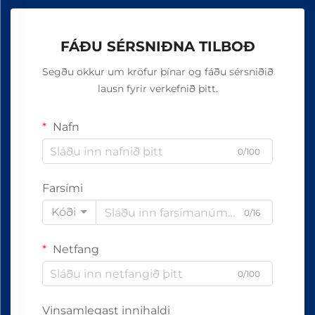
FÁÐU SÉRSNIÐNA TILBOÐ
Segðu okkur um kröfur þínar og fáðu sérsniðið
lausn fyrir verkefnið þitt.
Nafn
0/100
Farsími
Kóði
0/16
Netfang
0/100
Vinsamlegast innihaldi