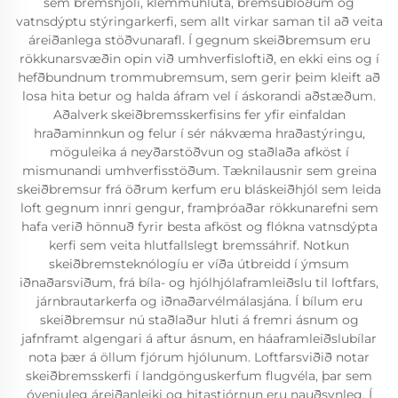
sem bremshjóli, klemmuhluta, bremsublöðum og
vatnsdýptu stýringarkerfi, sem allt virkar saman til að veita
áreiðanlega stöðvunarafl. Í gegnum skeiðbremsum eru
rökkunarsvæðin opin við umhverfisloftið, en ekki eins og í
hefðbundnum trommubremsum, sem gerir þeim kleift að
losa hita betur og halda áfram vel í áskorandi aðstæðum.
Aðalverk skeiðbremsskerfisins fer yfir einfaldan
hraðaminnkun og felur í sér nákvæma hraðastýringu,
möguleika á neyðarstöðvun og staðlaða afköst í
mismunandi umhverfisstöðum. Tæknilausnir sem greina
skeiðbremsur frá öðrum kerfum eru bláskeiðhjól sem leida
loft gegnum innri gengur, framþróaðar rökkunarefni sem
hafa verið hönnuð fyrir besta afköst og flókna vatnsdýpta
kerfi sem veita hlutfallslegt bremssáhrif. Notkun
skeiðbremsteknólogíu er víða útbreidd í ýmsum
iðnaðarsviðum, frá bíla- og hjólhjólaframleiðslu til loftfars,
járnbrautarkerfa og iðnaðarvélmálasjána. Í bílum eru
skeiðbremsur nú staðlaður hluti á fremri ásnum og
jafnframt algengari á aftur ásnum, en háaframleiðslubílar
nota þær á öllum fjórum hjólunum. Loftfarsviðið notar
skeiðbremsskerfi í landgönguskerfum flugvéla, þar sem
óvenjuleg áreiðanleiki og hitastjórnun eru nauðsynleg. Í