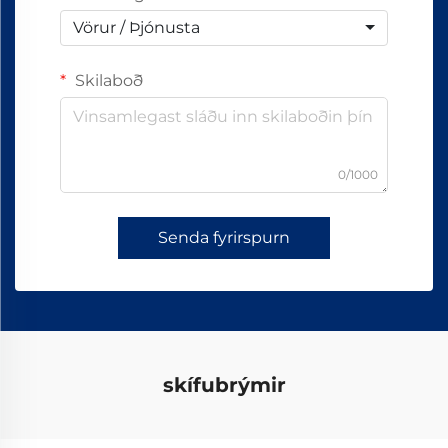
Vörur / Þjónusta
Skilaboð
0/1000
Senda fyrirspurn
skífubrýmir