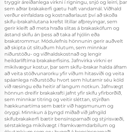
tryggir áreiðanlega virkni í rigningu, snjó og leirri, þar
sem aðrar brakakerfi gætu haft vandamál. Viðhald
verður einfaldara og kostnaðarlaust því að skoða
skífu-brakahlutana krefst lítillar afþreyingar, sem
gerir kleift að meta hraða slitas á brakaskófum og
ástand skífu án þess að taka af hjólin eða
brakatrommur. Módulefnis hönnunin gerir auðvelt
að skipta út slituðum hlutum, sem minnkar
niðurstöðu- og viðhaldskostnað og lengir
heildarlíftíma brakakerfisins. Jafnvirka virkni er
mikilvægur kostur, þar sem skífu-brakar halda áfram
að veita stöðvunarorku yfir víðum hitasviði og veita
spáanlega niðurstöðu hvort sem hlutarnir séu köld
við ræsingu eða heitir af langum notkun. Jafnvægt
hönnun dreifir brakakrafti jafnt yfir skífu yfirborðið,
sem minnkar titring og veitir sléttan, stýrðan
hækkunartíma sem bætir við hagsmunum og
öryggi. Minnkun á þyngd miðað við jafngild
skífubrakakerfi bætir bensínsparnaði og stýrisvæði,
sérstaklega mikilvægt í framkvæmdarbílum og
ökutækjum sem eru byggð á bensínsparnaði.