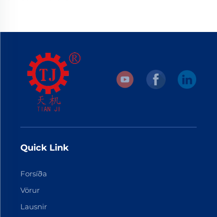
Quick Link
Forsíða
Vörur
Lausnir