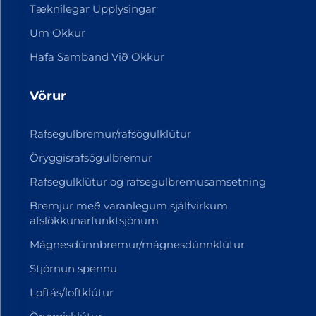
Tæknilegar Upplysingar
Um Okkur
Hafa Samband Við Okkur
Vörur
Rafsegulbremur/rafsögulklútur
Öryggisrafsögulbremur
Rafsegulklútur og rafsegulbremusamsetning
Bremjur með varanlegum sjálfvirkum
afslökkunarfunktsjónum
Mágnesdúnnbremur/mágnesdúnnklútur
Stjórnun spennu
Loftás/loftklútur