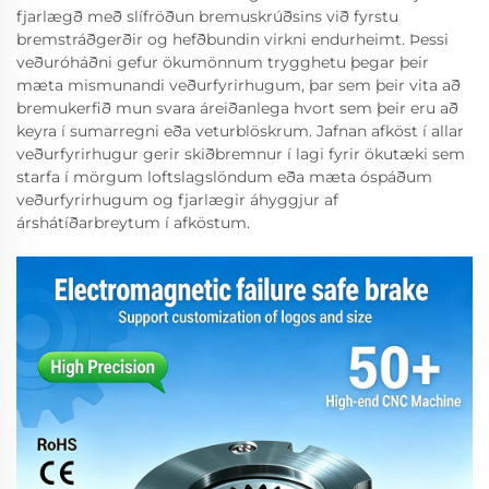
fjarlægð með slífröðun bremuskrúðsins við fyrstu
bremstráðgerðir og hefðbundin virkni endurheimt. Þessi
veðuróháðni gefur ökumönnum trygghetu þegar þeir
mæta mismunandi veðurfyrirhugum, þar sem þeir vita að
bremukerfið mun svara áreiðanlega hvort sem þeir eru að
keyra í sumarregni eða veturblöskrum. Jafnan afköst í allar
veðurfyrirhugur gerir skiðbremnur í lagi fyrir ökutæki sem
starfa í mörgum loftslagslöndum eða mæta óspáðum
veðurfyrirhugum og fjarlægir áhyggjur af
árshátíðarbreytum í afköstum.