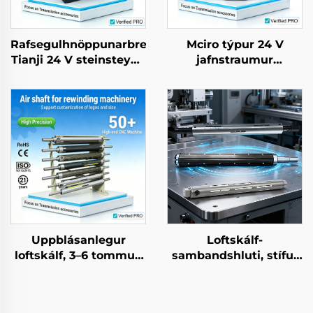
Rafsegulhnöppunarbremusamsetning
Mciro týpur 24 V
Tianji 24 V steinsteypa
jafnstraumur
OEM að bestillu fyrir
rafmagnsgeisladreifibrús
afritunaraftöku
þögn, vinileg við
umhverfið,
spennustýring fyrir
pokaframleiðsluhluti
Uppblásanlegur
Loftskálf-
loftskálf, 3–6 tommur,
sambandshluti, stífur
úr stáli og
steilkerni, flókinn, 3–6
álmíníumlegeri
tommur, hlutar fyrir
blöndu, CE-vottuður,
prentvélar