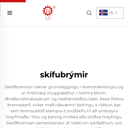
IS
skífubrýmir
Skeiðbremsan táknar grunnleggingu í bremsteknólogíu og
er mikilvæg öryggisþáttur í nútíma bílum,
iðnaðarvélmálasjánum og háaframleiðslu tæki. Þessi flókna
bremsskerfi virkar með nákvæmri beitingu á rökkun, þar
sem bremsublöð klampra á snúðskífu til að umbreyta
hreyfihraða í hita, og þannig minkka eða stöðva hreyfingu.
Skeiðbremsan samanstendur af nokkrum lykilþáttum, svo