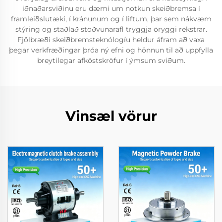
iðnaðarsviðinu eru dæmi um notkun skeiðbremsa í
framleiðslutæki, í kránunum og í liftum, þar sem nákvæm
stýring og staðlað stöðvunarafl tryggja öryggi rekstrar.
Fjölbræði skeiðbremsteknólogíu heldur áfram að vaxa
þegar verkfræðingar þróa ný efni og hönnun til að uppfylla
breytilegar afköstskröfur í ýmsum sviðum.
Vinsæl vörur