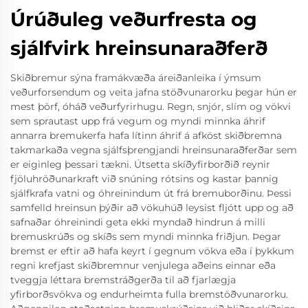
Úrúðuleg veðurfresta og
sjálfvirk hreinsunaraðferð
Skiðbremur sýna framákvæða áreiðanleika í ýmsum
veðurforsendum og veita jafna stöðvunarorku þegar hún er
mest þörf, óháð veðurfyrirhugu. Regn, snjór, slím og vökvi
sem sprautast upp frá vegum og myndi minnka áhrif
annarra bremukerfa hafa lítinn áhrif á afköst skiðbremna
takmarkaða vegna sjálfsþrengjandi hreinsunaraðferðar sem
er eiginleg þessari tækni. Útsetta skíðyfirborðið reynir
fjöluhröðunarkraft við snúning rótsins og kastar þannig
sjálfkrafa vatni og óhreinindum út frá bremuborðinu. Þessi
samfelld hreinsun þýðir að vökuhúð leysist fljótt upp og að
safnaðar óhreinindi geta ekki myndað hindrun á milli
bremuskrúðs og skíðs sem myndi minnka friðjun. Þegar
bremst er eftir að hafa keyrt í gegnum vökva eða í þykkum
regni krefjast skiðbremnur venjulega aðeins einnar eða
tveggja léttara bremstráðgerða til að fjarlægja
yfirborðsvökva og endurheimta fulla bremstöðvunarorku.