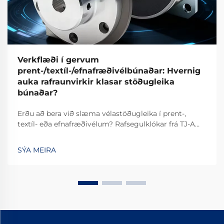
Verkflæði í gervum
prent-/textíl-/efnafræðivélbúnaðar: Hvernig
auka rafraunvirkir klasar stöðugleika
búnaðar?
Erðu að bera við slæma vélastöðugleika í prent-,
textíl- eða efnafræðivélum? Rafsegulklókar frá TJ-A
fjarlægja slíp, auka framleiðslu um 15–20% og tryggja
öruggleika án asbests. Kynntu þér hvernig vinsælustu
SÝA MEIRA
alþjóðlegu framleiðendur ná 99,8% áreiðanleika –
beiðnið um tilvikaskýrslu í dag.