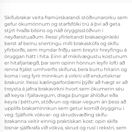
mikil eftirspurn
Skífubrakar veita framúrskarandi stöðvunarorku sem
gefur ökumönnum og starfsfólki trú á því að geta
stýrt hraða bílsins og náð öryggisstöðvun í
neyðarsituaðum. Þessi yfirleitandi brakaeiginleiki
berst af beinu snertingu milli brakaskófa og skífu
yfirborðs, sem myndar friðju sem breytir hreyfingu á
öruggan hátt í hita. Einn af mikilvægustu kostunum
er hitafjarlægð, þar sem opinn hönnun leyfir lofti að
renna frjálst umhverfis skífuna, bera burtu hitann og
koma í veg fyrir minnkun á virkni við endurteknar
brakunir. Þessi kælingarfordæmi þýðir að hægt er að
treysta á jafna brakavirkni hvort sem ökumenn séu
að keyra í fjallavegum, draga þungar áhlöður eða
keyra í þéttum, stöðvun-og-rásar-vegum án þess að
upplifa brakaminnkun sem getur komið örygginu í
veg. Sjálfvirk vökvar- og skrudsvæðing skífu-
brakanna veitir einnig praktískan kost: opin skífa
losnar sjálfkrafa við vökva, skrud og rusl í rekstri, sem