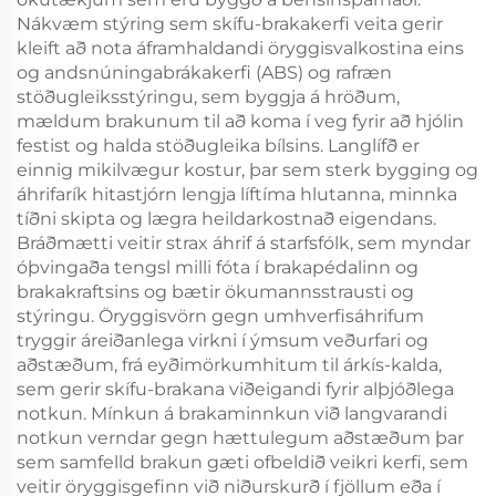
Nákvæm stýring sem skífu-brakakerfi veita gerir
kleift að nota áframhaldandi öryggisvalkostina eins
og andsnúningabrákakerfi (ABS) og rafræn
stöðugleiksstýringu, sem byggja á hröðum,
mældum brakunum til að koma í veg fyrir að hjólin
festist og halda stöðugleika bílsins. Langlífð er
einnig mikilvægur kostur, þar sem sterk bygging og
áhrifarík hitastjórn lengja líftíma hlutanna, minnka
tíðni skipta og lægra heildarkostnað eigendans.
Bráðmætti veitir strax áhrif á starfsfólk, sem myndar
óþvingaða tengsl milli fóta í brakapédalinn og
brakakraftsins og bætir ökumannsstrausti og
stýringu. Öryggisvörn gegn umhverfisáhrifum
tryggir áreiðanlega virkni í ýmsum veðurfari og
aðstæðum, frá eyðimörkumhitum til árkís-kalda,
sem gerir skífu-brakana viðeigandi fyrir alþjóðlega
notkun. Mínkun á brakaminnkun við langvarandi
notkun verndar gegn hættulegum aðstæðum þar
sem samfelld brakun gæti ofbeldið veikri kerfi, sem
veitir öryggisgefinn við niðurskurð í fjöllum eða í