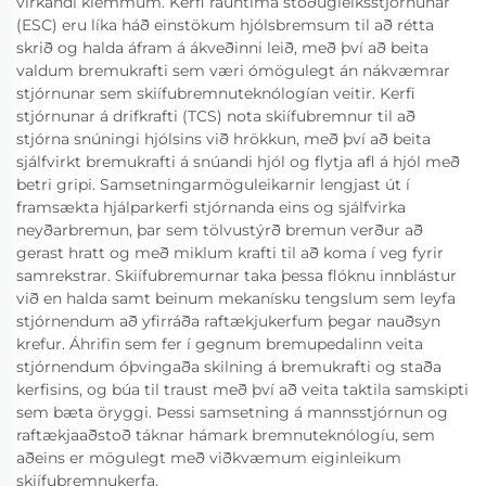
virkandi klemmum. Kerfi rauntíma stöðugleiksstjórnunar
(ESC) eru líka háð einstökum hjólsbremsum til að rétta
skrið og halda áfram á ákveðinni leið, með því að beita
valdum bremukrafti sem væri ómögulegt án nákvæmrar
stjórnunar sem skiífubremnuteknólogían veitir. Kerfi
stjórnunar á drifkrafti (TCS) nota skiífubremnur til að
stjórna snúningi hjólsins við hrökkun, með því að beita
sjálfvirkt bremukrafti á snúandi hjól og flytja afl á hjól með
betri gripi. Samsetningarmöguleikarnir lengjast út í
framsækta hjálparkerfi stjórnanda eins og sjálfvirka
neyðarbremun, þar sem tölvustýrð bremun verður að
gerast hratt og með miklum krafti til að koma í veg fyrir
samrekstrar. Skiífubremurnar taka þessa flóknu innblástur
við en halda samt beinum mekanísku tengslum sem leyfa
stjórnendum að yfirráða raftækjukerfum þegar nauðsyn
krefur. Áhrifin sem fer í gegnum bremupedalinn veita
stjórnendum óþvingaða skilning á bremukrafti og staða
kerfisins, og búa til traust með því að veita taktila samskipti
sem bæta öryggi. Þessi samsetning á mannsstjórnun og
raftækjaaðstoð táknar hámark bremnuteknólogíu, sem
aðeins er mögulegt með viðkvæmum eiginleikum
skiífubremnukerfa.