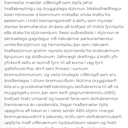
framkallar mældar viðbrögð sem leyfa jafna
hraðabreytingu og öryggislega stjórnun. Mekkisfræðilegur
kosti hönnunar á klemmum miklaðar smáa krafta frá
pedalnum í mikil klampingarkraft á skífu, sem myndar
sterkar bremufærslur án þess að krefjast of mikils fyrirbylta
eða átaka frá stjórnendum. Þessi auðveldleiki í stjórnun er
sérstaklega gagnlegur við nákvæmar parkunarfærslur,
umferðarstjórnun og hámarksöku þar sem nákvæm
hraðastjórnun greinir reynsla stjórnanda frá ónákvæmum
byrjunum og stöðvunum. Jafnvægt dreifingu á krafti yfir
yfirborð skífu er komið fyrir til að koma í veg fyrir
sjálfsforskriftar áhrif sem finnast í sumum
bremsuhönnunum, og veita línulegar viðbrögð sem eru
áreiðanlegar í öllum bremusviðum. Nútíma öryggiskerfi
bíla eru grundvallarháð teknólogíu skiífubremna til að ná
öryggisgetu sinni, þar sem kerfi gegnumbremslu (ABS)
krefjast hratt virkandi og losandi ferla sem skiífubremnur
framkvæma án vandamála. Þegar hraðamælar hjóls
uppgötva að lokun er í nánd, sendir ABS-stjórir margar
bremupressuráhrif á sekúndu, kröfu sem skiífubremnukerfi
uppfylla með viðkvæmum hydraulískum rásam og hratt