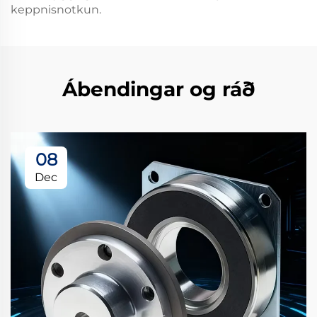
keppnisnotkun.
Ábendingar og ráð
08
Dec