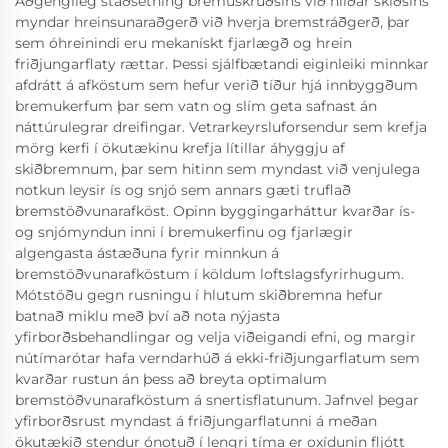
Aðgengileg staðsetning bremuskrúðsins við hliðar skíðsins
myndar hreinsunaraðgerð við hverja bremstráðgerð, þar
sem óhreinindi eru mekanískt fjarlægð og hrein
friðjungarflaty rættar. Þessi sjálfbætandi eiginleiki minnkar
afdrátt á afköstum sem hefur verið tíður hjá innbyggðum
bremukerfum þar sem vatn og slím geta safnast án
náttúrulegrar dreifingar. Vetrarkeyrsluforsendur sem krefja
mörg kerfi í ökutækinu krefja lítillar áhyggju af
skiðbremnum, þar sem hitinn sem myndast við venjulega
notkun leysir ís og snjó sem annars gæti truflað
bremstöðvunarafköst. Opinn byggingarháttur kvarðar ís-
og snjómyndun inni í bremukerfinu og fjarlægir
algengasta ástæðuna fyrir minnkun á
bremstöðvunarafköstum í köldum loftslagsfyrirhugum.
Mótstöðu gegn rusningu í hlutum skiðbremna hefur
batnað miklu með því að nota nýjasta
yfirborðsbehandlingar og velja viðeigandi efni, og margir
nútímarótar hafa verndarhúð á ekki-friðjungarflatum sem
kvarðar rustun án þess að breyta optimalum
bremstöðvunarafköstum á snertisflatunum. Jafnvel þegar
yfirborðsrust myndast á friðjungarflatunni á meðan
ökutækið stendur ónotuð í lengri tíma er oxídunin fljótt