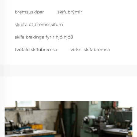
bremsuskipar
skífubrýmir
skipta út bremsskífum
skífa brakinga fyrir hjólhjóð
tvöfald skífubremsa
virkni skífabremsa