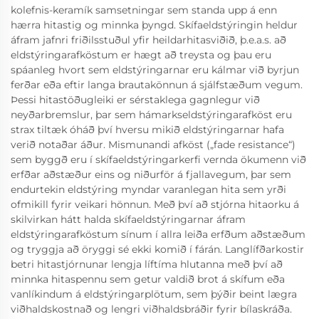
kolefnis-keramík samsetningar sem standa upp á enn
hærra hitastig og minnka þyngd. Skífaeldstýringin heldur
áfram jafnri friðilsstuðul yfir heildarhitasviðið, þ.e.a.s. að
eldstýringarafköstum er hægt að treysta og þau eru
spáanleg hvort sem eldstýringarnar eru kálmar við byrjun
ferðar eða eftir langa brautakönnun á sjálfstæðum vegum.
Þessi hitastöðugleiki er sérstaklega gagnlegur við
neyðarbremslur, þar sem hámarkseldstýringarafköst eru
strax tiltæk óháð því hversu mikið eldstýringarnar hafa
verið notaðar áður. Mismunandi afköst („fade resistance“)
sem byggð eru í skífaeldstýringarkerfi vernda ökumenn við
erfðar aðstæður eins og niðurför á fjallavegum, þar sem
endurtekin eldstýring myndar varanlegan hita sem yrði
ofmikill fyrir veikari hönnun. Með því að stjórna hitaorku á
skilvirkan hátt halda skífaeldstýringarnar áfram
eldstýringarafköstum sínum í allra leiða erfðum aðstæðum
og tryggja að öryggi sé ekki komið í fárán. Langlífðarkostir
betri hitastjórnunar lengja líftíma hlutanna með því að
minnka hitaspennu sem getur valdið brot á skífum eða
vanlíkindum á eldstýringarplötum, sem þýðir beint lægra
viðhaldskostnað og lengri viðhaldsbráðir fyrir bílaskráða.