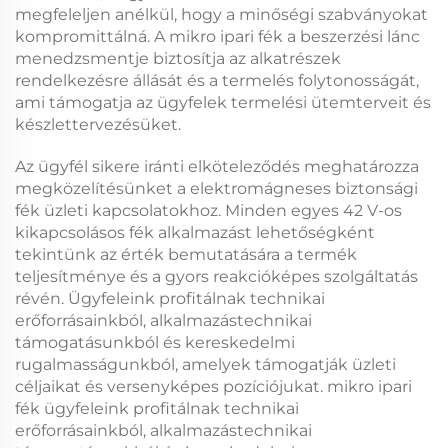
megfeleljen anélkül, hogy a minőségi szabványokat
kompromittálná. A
mikro ipari fék
a beszerzési lánc
menedzsmentje biztosítja az alkatrészek
rendelkezésre állását és a termelés folytonosságát,
ami támogatja az ügyfelek termelési ütemterveit és
készlettervezésüket.
Az ügyfél sikere iránti elköteleződés meghatározza
megközelítésünket a
elektromágneses biztonsági
fék
üzleti kapcsolatokhoz. Minden egyes
42 V-os
kikapcsolásos fék
alkalmazást lehetőségként
tekintünk az érték bemutatására a termék
teljesítménye és a gyors reakcióképes szolgáltatás
révén. Ügyfeleink profitálnak technikai
erőforrásainkból, alkalmazástechnikai
támogatásunkból és kereskedelmi
rugalmasságunkból, amelyek támogatják üzleti
céljaikat és versenyképes pozíciójukat.
mikro ipari
fék
ügyfeleink profitálnak technikai
erőforrásainkból, alkalmazástechnikai