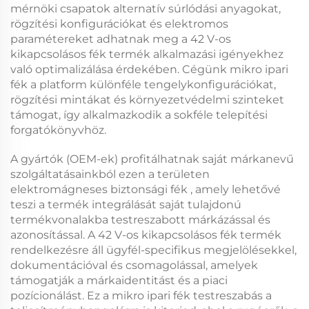
mérnöki csapatok alternatív súrlódási anyagokat,
rögzítési konfigurációkat és elektromos
paramétereket adhatnak meg a
42 V-os
kikapcsolásos fék
termék alkalmazási igényekhez
való optimalizálása érdekében. Cégünk
mikro ipari
fék
a platform különféle tengelykonfigurációkat,
rögzítési mintákat és környezetvédelmi szinteket
támogat, így alkalmazkodik a sokféle telepítési
forgatókönyvhöz.
A gyártók (OEM-ek) profitálhatnak saját márkanevű
szolgáltatásainkból ezen a területen
elektromágneses biztonsági fék
, amely lehetővé
teszi a termék integrálását saját tulajdonú
termékvonalakba testreszabott márkázással és
azonosítással. A
42 V-os kikapcsolásos fék
termék
rendelkezésre áll ügyfél-specifikus megjelölésekkel,
dokumentációval és csomagolással, amelyek
támogatják a márkaidentitást és a piaci
pozícionálást. Ez a
mikro ipari fék
testreszabás a