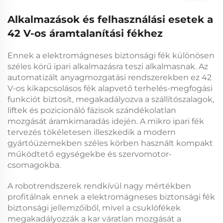
Alkalmazások és felhasználási esetek a
42 V-os áramtalanítási fékhez
Ennek a
elektromágneses biztonsági fék
különösen
széles körű ipari alkalmazásra teszi alkalmasnak. Az
automatizált anyagmozgatási rendszerekben ez
42
V-os kikapcsolásos fék
alapvető terhelés-megfogási
funkciót biztosít, megakadályozva a szállítószalagok,
liftek és pozicionáló fázisok szándékolatlan
mozgását áramkimaradás idején. A
mikro ipari fék
tervezés tökéletesen illeszkedik a modern
gyártóüzemekben széles körben használt kompakt
működtető egységekbe és szervomotor-
csomagokba.
A robotrendszerek rendkívül nagy mértékben
profitálnak ennek a
elektromágneses biztonsági fék
biztonsági jellemzőiből, mivel a csuklófékek
megakadályozzák a kar váratlan mozgását a