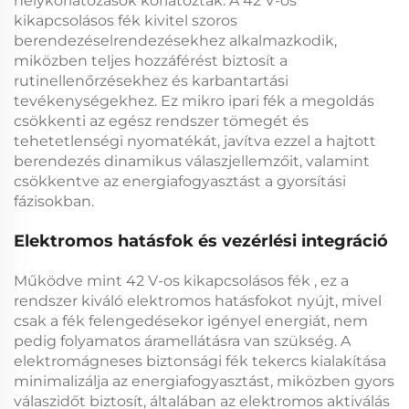
helykorlátozások korlátoztak. A
42 V-os
kikapcsolásos fék
kivitel szoros
berendezéselrendezésekhez alkalmazkodik,
miközben teljes hozzáférést biztosít a
rutinellenőrzésekhez és karbantartási
tevékenységekhez. Ez
mikro ipari fék
a megoldás
csökkenti az egész rendszer tömegét és
tehetetlenségi nyomatékát, javítva ezzel a hajtott
berendezés dinamikus válaszjellemzőit, valamint
csökkentve az energiafogyasztást a gyorsítási
fázisokban.
Elektromos hatásfok és vezérlési integráció
Működve mint
42 V-os kikapcsolásos fék
, ez a
rendszer kiváló elektromos hatásfokot nyújt, mivel
csak a fék felengedésekor igényel energiát, nem
pedig folyamatos áramellátásra van szükség. A
elektromágneses biztonsági fék
tekercs kialakítása
minimalizálja az energiafogyasztást, miközben gyors
válaszidőt biztosít, általában az elektromos aktiválás