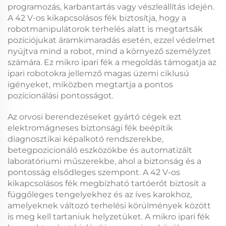
programozás, karbantartás vagy vészleállítás idején.
A
42 V-os kikapcsolásos fék
biztosítja, hogy a
robotmanipulátorok terhelés alatt is megtartsák
pozíciójukat áramkimaradás esetén, ezzel védelmet
nyújtva mind a robot, mind a környező személyzet
számára. Ez
mikro ipari fék
a megoldás támogatja az
ipari robotokra jellemző magas üzemi ciklusú
igényeket, miközben megtartja a pontos
pozícionálási pontosságot.
Az orvosi berendezéseket gyártó cégek ezt
elektromágneses biztonsági fék
beépítik
diagnosztikai képalkotó rendszerekbe,
betegpozicionáló eszközökbe és automatizált
laboratóriumi műszerekbe, ahol a biztonság és a
pontosság elsődleges szempont. A
42 V-os
kikapcsolásos fék
megbízható tartóerőt biztosít a
függőleges tengelyekhez és az íves karokhoz,
amelyeknek változó terhelési körülmények között
is meg kell tartaniuk helyzetüket. A
mikro ipari fék