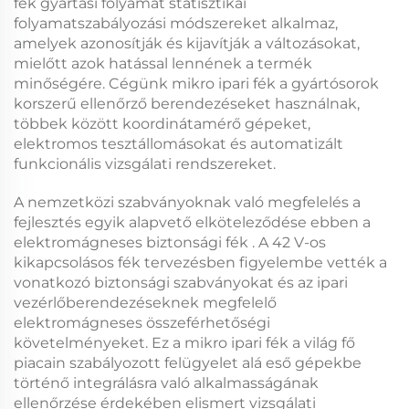
fék
gyártási folyamat statisztikai
folyamatszabályozási módszereket alkalmaz,
amelyek azonosítják és kijavítják a változásokat,
mielőtt azok hatással lennének a termék
minőségére. Cégünk
mikro ipari fék
a gyártósorok
korszerű ellenőrző berendezéseket használnak,
többek között koordinátamérő gépeket,
elektromos tesztállomásokat és automatizált
funkcionális vizsgálati rendszereket.
A nemzetközi szabványoknak való megfelelés a
fejlesztés egyik alapvető elköteleződése ebben a
elektromágneses biztonsági fék
. A
42 V-os
kikapcsolásos fék
tervezésben figyelembe vették a
vonatkozó biztonsági szabványokat és az ipari
vezérlőberendezéseknek megfelelő
elektromágneses összeférhetőségi
követelményeket. Ez a
mikro ipari fék
a világ fő
piacain szabályozott felügyelet alá eső gépekbe
történő integrálásra való alkalmasságának
ellenőrzése érdekében elismert vizsgálati