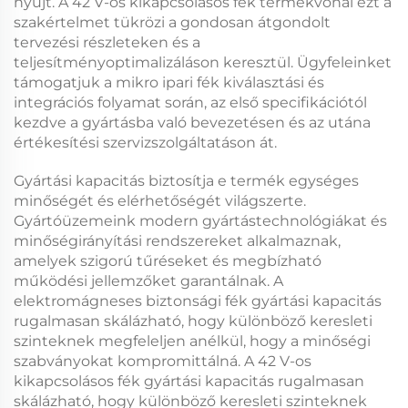
nyújt. A
42 V-os kikapcsolásos fék
termékvonal ezt a
szakértelmet tükrözi a gondosan átgondolt
tervezési részleteken és a
teljesítményoptimalizáláson keresztül. Ügyfeleinket
támogatjuk a
mikro ipari fék
kiválasztási és
integrációs folyamat során, az első specifikációtól
kezdve a gyártásba való bevezetésen és az utána
értékesítési szervizszolgáltatáson át.
Gyártási kapacitás biztosítja e termék egységes
minőségét és elérhetőségét világszerte.
Gyártóüzemeink modern gyártástechnológiákat és
minőségirányítási rendszereket alkalmaznak,
amelyek szigorú tűréseket és megbízható
működési jellemzőket garantálnak. A
elektromágneses biztonsági fék
gyártási kapacitás
rugalmasan skálázható, hogy különböző keresleti
szinteknek megfeleljen anélkül, hogy a minőségi
szabványokat kompromittálná. A
42 V-os
kikapcsolásos fék
gyártási kapacitás rugalmasan
skálázható, hogy különböző keresleti szinteknek