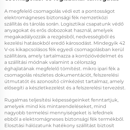
A megfelelő csomagolás védi ezt a pontosságot
elektromágneses biztonsági fék
nemzetközi
szállítás és tárolás során. Logisztikai csapatunk védő
anyagokat és erős dobozokat használ, amelyek
megakadályozzák a rezgésből, nedvességből és
kezelési hatásokból eredő károsodást. Mindegyik
42
V-os kikapcsolásos fék
egyedi csomagolásban kerül
szállításra, amely tartalmazza a korrózióvédelmet és
a szállítási módnak valamint a célország
éghajlatának megfelelő tömítést.
mikro ipari fék
a
csomagolás részletes dokumentációt, felszerelési
útmutatót és azonosító címkézést tartalmaz, amely
elősegíti a készletkezelést és a felszerelési tervezést.
Rugalmas teljesítési képességeinket fenntartjuk,
amelyek mind kis mintarendeléseket, mind
nagyobb termelési mennyiségeket is lefednek
ebből a
elektromágneses biztonsági fék
termékből.
Elosztási hálózatunk hatékony szállítást biztosít