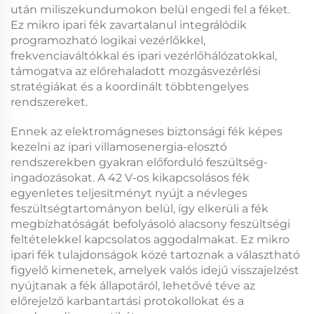
után miliszekundumokon belül engedi fel a féket.
Ez
mikro ipari fék
zavartalanul integrálódik
programozható logikai vezérlőkkel,
frekvenciaváltókkal és ipari vezérlőhálózatokkal,
támogatva az előrehaladott mozgásvezérlési
stratégiákat és a koordinált többtengelyes
rendszereket.
Ennek az
elektromágneses biztonsági fék
képes
kezelni az ipari villamosenergia-elosztó
rendszerekben gyakran előforduló feszültség-
ingadozásokat. A
42 V-os kikapcsolásos fék
egyenletes teljesítményt nyújt a névleges
feszültségtartományon belül, így elkerüli a fék
megbízhatóságát befolyásoló alacsony feszültségi
feltételekkel kapcsolatos aggodalmakat. Ez
mikro
ipari fék
tulajdonságok közé tartoznak a választható
figyelő kimenetek, amelyek valós idejű visszajelzést
nyújtanak a fék állapotáról, lehetővé téve az
előrejelző karbantartási protokollokat és a