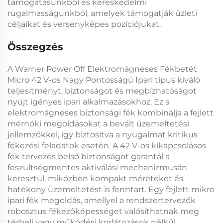
támogatásunkból és kereskedelmi
rugalmasságunkból, amelyek támogatják üzleti
céljaikat és versenyképes pozíciójukat.
Összegzés
A Warner Power Off Elektromágneses Fékbetét
Micro 42 V-os Nagy Pontosságú Ipari típus kiváló
teljesítményt, biztonságot és megbízhatóságot
nyújt igényes ipari alkalmazásokhoz. Ez a
elektromágneses biztonsági fék
kombinálja a fejlett
mérnöki megoldásokat a bevált üzemeltetési
jellemzőkkel, így biztosítva a nyugalmat kritikus
fékezési feladatok esetén. A
42 V-os kikapcsolásos
fék
tervezés belső biztonságot garantál a
feszültségmentes aktiválási mechanizmusán
keresztül, miközben kompakt méreteket és
hatékony üzemeltetést is fenntart. Egy fejlett
mikro
ipari fék
megoldás, amellyel a rendszertervezők
robosztus fékezőképességet valósíthatnak meg
térbeli vagy működési korlátozások nélkül.