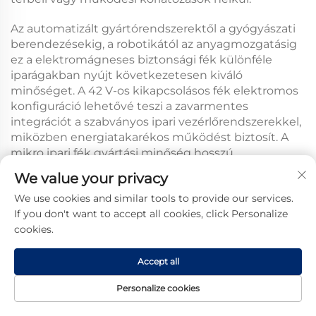
Az automatizált gyártórendszerektől a gyógyászati
berendezésekig, a robotikától az anyagmozgatásig
ez a
elektromágneses biztonsági fék
különféle
iparágakban nyújt következetesen kiváló
minőséget. A
42 V-os kikapcsolásos fék
elektromos
konfiguráció lehetővé teszi a zavarmentes
integrációt a szabványos ipari vezérlőrendszerekkel,
miközben energiatakarékos működést biztosít. A
mikro ipari fék
gyártási minőség hosszú
élettartamot és minimális karbantartási igényt
We value your privacy
garantál, csökkentve ezzel a teljes tulajdonosi
We use cookies and similar tools to provide our services.
költséget, miközben maximalizálja a rendelkezésre
If you don't want to accept all cookies, click Personalize
állást és a termelékenységet. Ennek a bevált
cookies.
fékezőmegoldásnak a választása azt jelenti, hogy
egy olyan partner mellett dönt, aki elkötelezett a
műszaki kiválóság, a gyártási minőség és az ügyfél
Accept all
sikere mellett a versengő globális piacokon.
Personalize cookies
Kezdőlap
Termék
Rólunk
Kapcsolat