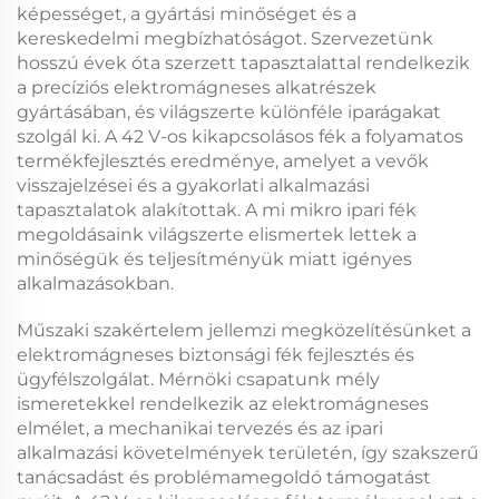
képességet, a gyártási minőséget és a
kereskedelmi megbízhatóságot. Szervezetünk
hosszú évek óta szerzett tapasztalattal rendelkezik
a precíziós elektromágneses alkatrészek
gyártásában, és világszerte különféle iparágakat
szolgál ki. A
42 V-os kikapcsolásos fék
a folyamatos
termékfejlesztés eredménye, amelyet a vevők
visszajelzései és a gyakorlati alkalmazási
tapasztalatok alakítottak. A mi
mikro ipari fék
megoldásaink világszerte elismertek lettek a
minőségük és teljesítményük miatt igényes
alkalmazásokban.
Műszaki szakértelem jellemzi megközelítésünket a
elektromágneses biztonsági fék
fejlesztés és
ügyfélszolgálat. Mérnöki csapatunk mély
ismeretekkel rendelkezik az elektromágneses
elmélet, a mechanikai tervezés és az ipari
alkalmazási követelmények területén, így szakszerű
tanácsadást és problémamegoldó támogatást