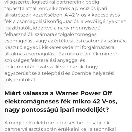
világszerte, logisztikai partnereink pedig
tapasztalattal rendelkeznek a precíziós ipari
alkatrészek kezelésében. A
42 V-os kikapcsolásos
fék
a csomagolási konfigurációk a vevői igényekhez
igazíthatók, ideértve a nagy mennyiségű
felhasználók számára szolgáló tömeges
csomagolást vagy az értékesítési csatornák számára
készülő egyedi, kiskereskedelmi forgalmazásra
alkalmas csomagolást. Ez
mikro ipari fék
minden
szükséges felszerelési anyaggal és
dokumentációval szállítva érkezik, hogy
egyszerűsítse a telepítési és üzembe helyezési
folyamatokat.
Miért válassza a Warner Power Off
elektromágneses fék mikro 42 V-os,
nagy pontosságú ipari modelljét?
A megfelelő
elektromágneses biztonsági fék
partnerválasztás során értékelni kell a technikai