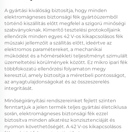
A gyártási kiválóság biztosítja, hogy minden
elektromágneses biztonsági fék
gyártóüzemből
történő kiszállítás előtt megfelel a szigorú minőségi
szabványoknak. Kimerítő tesztelési protokolljaink
ellenőrzik minden egyes
42 V-os kikapcsolásos fék
műszaki jellemzőit a szállítás előtt, ideértve az
elektromos paramétereket, a mechanikai
működést és a hőmérsékleti teljesítményt szimulált
üzemeltetési körülmények között. Ez
mikro ipari fék
többfokozatú ellenőrzési folyamaton megy
keresztül, amely biztosítja a méretbeli pontosságot,
az anyagtulajdonságokat és az összeszerelés
integritását.
Minőségirányítási rendszereinket fejlett szinten
fenntartjuk a jelen termék teljes gyártási életciklusa
során,
elektromágneses biztonsági fék
ezzel
biztosítva minden alkatrész konzisztenciáját és
nyomon követhetőségét. A
42 V-os kikapcsolásos