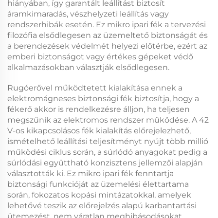
hiányában, így garantált leállítást biztosít
áramkimaradás, vészhelyzeti leállítás vagy
rendszerhibák esetén. Ez
mikro ipari fék
a tervezési
filozófia elsődlegesen az üzemeltető biztonságát és
a berendezések védelmét helyezi előtérbe, ezért az
emberi biztonságot vagy értékes gépeket védő
alkalmazásokban választják elsődlegesen.
Rugóerővel működtetett kialakítása ennek a
elektromágneses biztonsági fék
biztosítja, hogy a
fékerő akkor is rendelkezésre álljon, ha teljesen
megszűnik az elektromos rendszer működése. A
42
V-os kikapcsolásos fék
kialakítás előrejelezhető,
ismételhető leállítási teljesítményt nyújt több millió
működési ciklus során, a súrlódó anyagokat pedig a
súrlódási együttható konzisztens jellemzői alapján
választották ki. Ez
mikro ipari fék
fenntartja
biztonsági funkcióját az üzemelési élettartama
során, fokozatos kopási mintázatokkal, amelyek
lehetővé teszik az előrejelzés alapú karbantartási
ütemezést, nem váratlan meghibásodásokat.