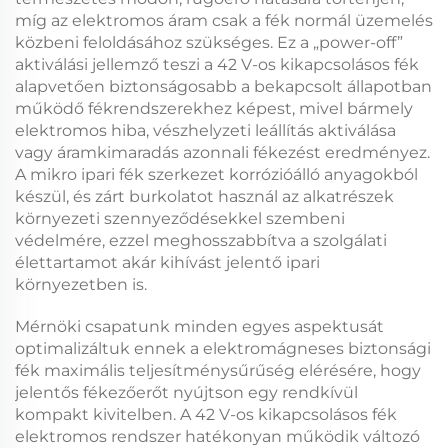
míg az elektromos áram csak a fék normál üzemelés
közbeni feloldásához szükséges. Ez a „power-off”
aktiválási jellemző teszi a
42 V-os kikapcsolásos fék
alapvetően biztonságosabb a bekapcsolt állapotban
működő fékrendszerekhez képest, mivel bármely
elektromos hiba, vészhelyzeti leállítás aktiválása
vagy áramkimaradás azonnali fékezést eredményez.
A
mikro ipari fék
szerkezet korrózióálló anyagokból
készül, és zárt burkolatot használ az alkatrészek
környezeti szennyeződésekkel szembeni
védelmére, ezzel meghosszabbítva a szolgálati
élettartamot akár kihívást jelentő ipari
környezetben is.
Mérnöki csapatunk minden egyes aspektusát
optimalizáltuk ennek a
elektromágneses biztonsági
fék
maximális teljesítménysűrűség elérésére, hogy
jelentős fékezőerőt nyújtson egy rendkívül
kompakt kivitelben. A
42 V-os kikapcsolásos fék
elektromos rendszer hatékonyan működik változó