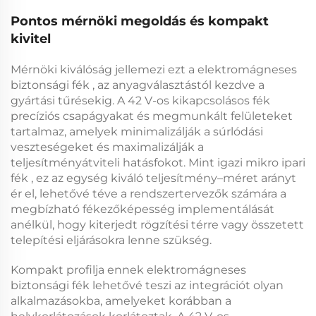
Pontos mérnöki megoldás és kompakt
kivitel
Mérnöki kiválóság jellemezi ezt a
elektromágneses
biztonsági fék
, az anyagválasztástól kezdve a
gyártási tűrésekig. A
42 V-os kikapcsolásos fék
precíziós csapágyakat és megmunkált felületeket
tartalmaz, amelyek minimalizálják a súrlódási
veszteségeket és maximalizálják a
teljesítményátviteli hatásfokot. Mint igazi
mikro ipari
fék
, ez az egység kiváló teljesítmény–méret arányt
ér el, lehetővé téve a rendszertervezők számára a
megbízható fékezőképesség implementálását
anélkül, hogy kiterjedt rögzítési térre vagy összetett
telepítési eljárásokra lenne szükség.
Kompakt profilja ennek
elektromágneses
biztonsági fék
lehetővé teszi az integrációt olyan
alkalmazásokba, amelyeket korábban a