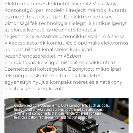
Elektromágneses Fékbetét Micro 42 V-os Nagy
Pontosságú Ipari modellt kiterjedt mérnöki kutatás
és mezői tesztelés útján. Ez
elektromágneses
biztonsági fék
technológia kielégíti a kritikus igényt
az előrejelezhető, ismételhető fékezési
teljesítményre számos üzemciklus során. A
42 V-os
kikapcsolásos fék
konfiguráció optimális elektromos
kompatibilitást kínál széles körű ipari
vezérlőrendszerekkel, miközben
energiatakarékosságot biztosít és csökkenti az
üzemeltetési költségeket. Bizonyított
mikro ipari
fék
megoldásként ez a termék tökéletes
egyensúlyt nyújt a kompakt méret és a hatékony
leállítási képesség között.