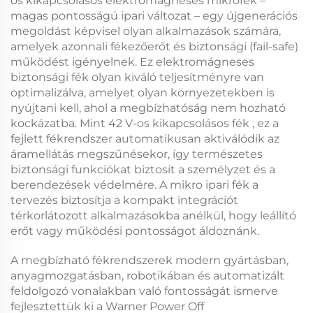
os kikapcsolásos elektromágneses mikrofék –
magas pontosságú ipari változat – egy újgenerációs
megoldást képvisel olyan alkalmazások számára,
amelyek azonnali fékezőerőt és biztonsági (fail-safe)
működést igényelnek. Ez
elektromágneses
biztonsági fék
olyan kiváló teljesítményre van
optimalizálva, amelyet olyan környezetekben is
nyújtani kell, ahol a megbízhatóság nem hozható
kockázatba. Mint
42 V-os kikapcsolásos fék
, ez a
fejlett fékrendszer automatikusan aktiválódik az
áramellátás megszűnésekor, így természetes
biztonsági funkciókat biztosít a személyzet és a
berendezések védelmére. A
mikro ipari fék
a
tervezés biztosítja a kompakt integrációt
térkorlátozott alkalmazásokba anélkül, hogy leállító
erőt vagy működési pontosságot áldoznánk.
A megbízható fékrendszerek modern gyártásban,
anyagmozgatásban, robotikában és automatizált
feldolgozó vonalakban való fontosságát ismerve
fejlesztettük ki a Warner Power Off