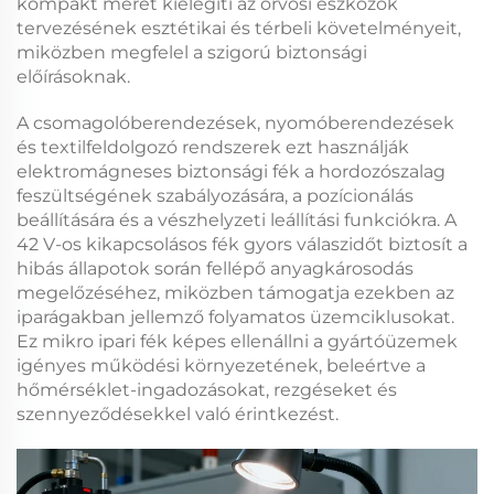
kompakt méret kielégíti az orvosi eszközök
tervezésének esztétikai és térbeli követelményeit,
miközben megfelel a szigorú biztonsági
előírásoknak.
A csomagolóberendezések, nyomóberendezések
és textilfeldolgozó rendszerek ezt használják
elektromágneses biztonsági fék
a hordozószalag
feszültségének szabályozására, a pozícionálás
beállítására és a vészhelyzeti leállítási funkciókra. A
42 V-os kikapcsolásos fék
gyors válaszidőt biztosít a
hibás állapotok során fellépő anyagkárosodás
megelőzéséhez, miközben támogatja ezekben az
iparágakban jellemző folyamatos üzemciklusokat.
Ez
mikro ipari fék
képes ellenállni a gyártóüzemek
igényes működési környezetének, beleértve a
hőmérséklet-ingadozásokat, rezgéseket és
szennyeződésekkel való érintkezést.