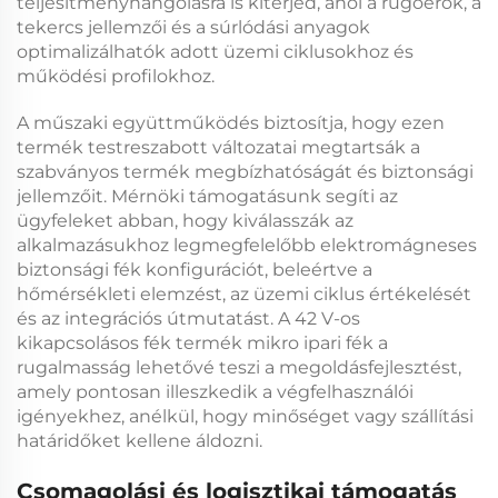
teljesítményhangolásra is kiterjed, ahol a rugóerők, a
tekercs jellemzői és a súrlódási anyagok
optimalizálhatók adott üzemi ciklusokhoz és
működési profilokhoz.
A műszaki együttműködés biztosítja, hogy ezen
termék testreszabott változatai megtartsák a
szabványos termék megbízhatóságát és biztonsági
jellemzőit. Mérnöki támogatásunk segíti az
ügyfeleket abban, hogy kiválasszák az
alkalmazásukhoz legmegfelelőbb
elektromágneses
biztonsági fék
konfigurációt, beleértve a
hőmérsékleti elemzést, az üzemi ciklus értékelését
és az integrációs útmutatást. A
42 V-os
kikapcsolásos fék
termék
mikro ipari fék
a
rugalmasság lehetővé teszi a megoldásfejlesztést,
amely pontosan illeszkedik a végfelhasználói
igényekhez, anélkül, hogy minőséget vagy szállítási
határidőket kellene áldozni.
Csomagolási és logisztikai támogatás