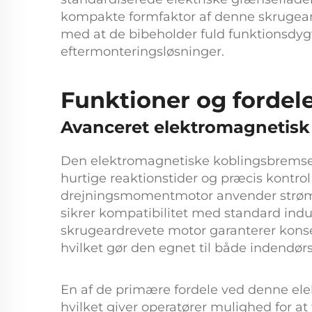
kompakte formfaktor af denne
skrugea
med at de bibeholder fuld funktionsdygtig
eftermonteringsløsninger.
Funktioner og fordel
Avanceret elektromagnetisk 
Den
elektromagnetiske koblingsbrem
hurtige reaktionstider og præcis kontro
drejningsmomentmotor
anvender strøm
sikrer kompatibilitet med standard ind
skrugeardrevete motor
garanterer kons
hvilket gør den egnet til både indendør
En af de primære fordele ved denne
el
hvilket giver operatører mulighed for at 