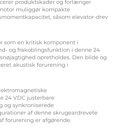
ducerer produktskader og forlænger
 motor
muliggør kompakte
ngsmomentkapacitet, såsom elevator-drev
or
som en kritisk komponent i
nd- og frakoblingsfunktion i denne
24
nsnøjagtighed opretholdes. Den blide og
eret akustisk forurening i
lektromagnetiske
ne
24 VDC justerbare
ng og synkroniserede
igurationer af denne
skrugeardrevete
af forurening er afgørende.