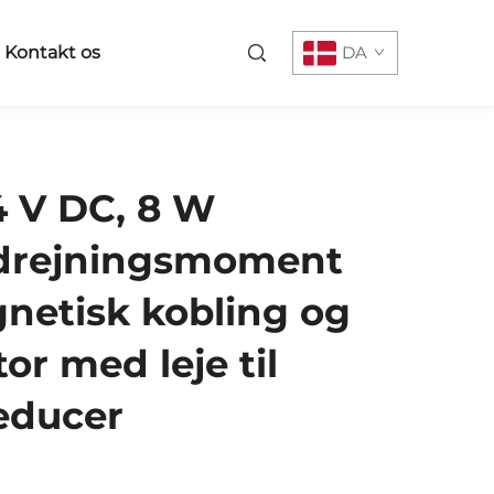
Kontakt os
DA
4 V DC, 8 W
 drejningsmoment
netisk kobling og
r med leje til
educer