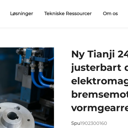
Løsninger
Tekniske Ressourcer
Om os
Ny Tianji 2
justerbart
elektromag
bremsemoto
vormgearr
Spu
1902300160