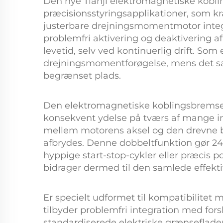
Den nye Tianji
elektromagnetiske kob
præcisionsstyringsapplikationer, som kr
justerbare drejningsmomentmotor
inte
problemfri aktivering og deaktivering af 
levetid, selv ved kontinuerlig drift. Som
drejningsmomentforøgelse, mens det sam
begrænset plads.
Den
elektromagnetiske koblingsbrem
konsekvent ydelse på tværs af mange ind
mellem motorens aksel og den drevne b
afbrydes. Denne dobbeltfunktion gør
24
hyppige start-stop-cykler eller præcis p
bidrager dermed til den samlede effektiv
Er specielt udformet til kompatibilite
tilbyder problemfri integration med for
standardiserede elektriske grænseflader,