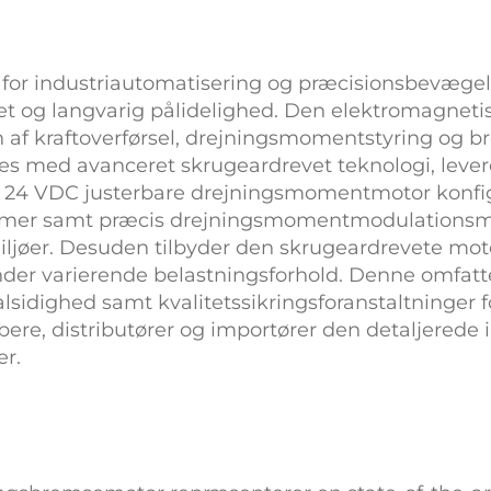
 for industriautomatisering og præcisionsbevægels
itet og langvarig pålidelighed. Den
elektromagneti
on af kraftoverførsel, drejningsmomentstyring og
 med avanceret skrugeardrevet teknologi, lever
n
24 VDC justerbare drejningsmomentmotor
konfi
emer samt præcis drejningsmomentmodulationsmu
ljøer. Desuden tilbyder den
skrugeardrevete mo
under varierende belastningsforhold. Denne omfat
lsidighed samt kvalitetssikringsforanstaltninge
ere, distributører og importører den detaljerede 
er.