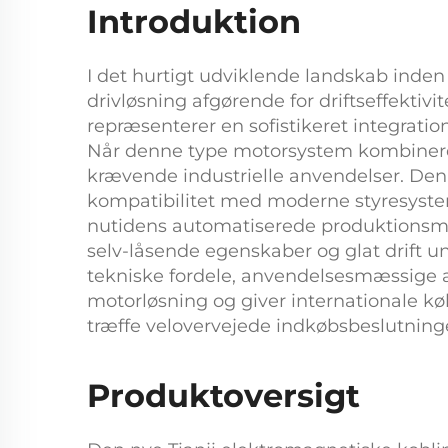
Introduktion
I det hurtigt udviklende landskab inden
drivløsning afgørende for driftseffektiv
repræsenterer en sofistikeret integrati
Når denne type motorsystem kombineres
krævende industrielle anvendelser. De
kompatibilitet med moderne styresyst
nutidens automatiserede produktionsmi
selv-låsende egenskaber og glat drift 
tekniske fordele, anvendelsesmæssige a
motorløsning og giver internationale køb
træffe velovervejede indkøbsbeslutning
Produktoversigt