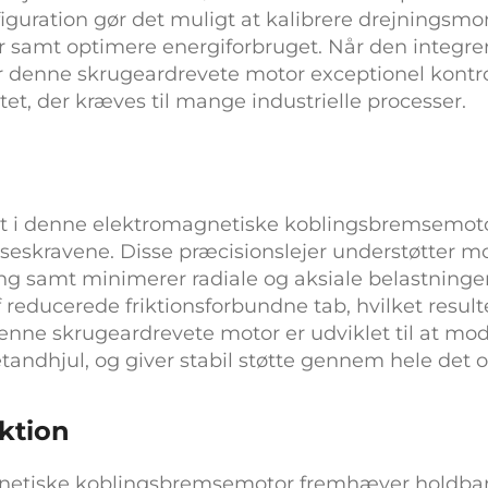
iguration gør det muligt at kalibrere drejningsm
samt optimere energiforbruget. Når den integre
er denne
skrugeardrevete motor
exceptionel kontr
et, der kræves til mange industrielle processer.
et i denne
elektromagnetiske koblingsbremsemot
lseskravene. Disse præcisionslejer understøtter m
ing samt minimerer radiale og aksiale belastning
f reducerede friktionsforbundne tab, hvilket resulte
 denne
skrugeardrevete motor
er udviklet til at mo
andhjul, og giver stabil støtte gennem hele det 
ktion
netiske koblingsbremsemotor
fremhæver holdbarh