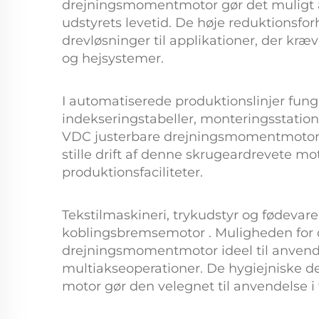
drejningsmomentmotor
gør det muligt 
udstyrets levetid. De høje reduktionsf
drevløsninger til applikationer, der k
og hejsystemer.
I automatiserede produktionslinjer fun
indekseringstabeller, monteringsstation
VDC justerbare drejningsmomentmoto
stille drift af denne
skrugeardrevete mo
produktionsfaciliteter.
Tekstilmaskineri, trykudstyr og fødeva
koblingsbremsemotor
. Muligheden for
drejningsmomentmotor
ideel til anve
multiakseoperationer. De hygiejniske de
motor
gør den velegnet til anvendelse i