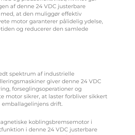
ngen af denne
24 VDC justerbare
med, at den muliggør effektiv
vete motor
garanterer pålidelig ydelse,
evetiden og reducerer den samlede
redt spektrum af industrielle
alleringsmaskiner giver denne
24 VDC
ing, forseglingsoperationer og
te motor
sikrer, at laster forbliver sikkert
 emballagelinjens drift.
magnetiske koblingsbremsemotor
i
tfunktion i denne
24 VDC justerbare