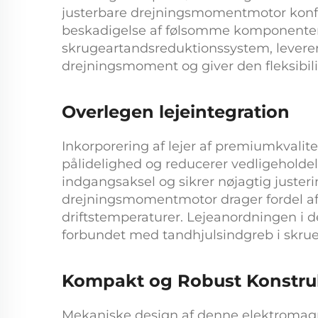
justerbare drejningsmomentmotor
konf
beskadigelse af følsomme komponenter 
skrugeartandsreduktionssystem, lever
drejningsmoment og giver den fleksibilit
Overlegen lejeintegration
Inkorporering af lejer af premiumkvalit
pålidelighed og reducerer vedligeholde
indgangsaksel og sikrer nøjagtig juster
drejningsmomentmotor
drager fordel a
driftstemperaturer. Lejeanordningen i
forbundet med tandhjulsindgreb i skruet
Kompakt og Robust Konstru
Mekaniske design af denne
elektromag