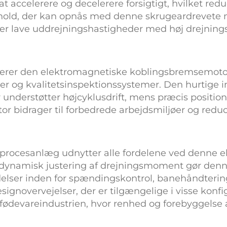
at accelerere og decelerere forsigtigt, hvilket re
orhold, der kan opnås med denne
skrugeardrevete
ræver lave uddrejningshastigheder med høj drejni
gerer den
elektromagnetiske koblingsbremsemot
er og kvalitetsinspektionssystemer. Den hurtige i
r
understøtter højcyklusdrift, mens præcis positio
tor
bidrager til forbedrede arbejdsmiljøer og reduc
reprocesanlæg udnytter alle fordelene ved denne
e
 dynamisk justering af drejningsmoment gør den
ndelser inden for spændingskontrol, banehåndteri
signovervejelser, der er tilgængelige i visse konf
 fødevareindustrien, hvor renhed og forebyggelse 