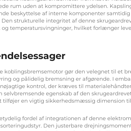
ænkede rum uden at kompromittere ydelsen. Kapsli
nde beskyttelse af interne komponenter samtidig 
Den strukturelle integritet af denne
skrugeardre
last og temperatursvingninger, hvilket forlænger l
ndelsessager
ke koblingsbremsemotor
gør den velegnet til et b
ring og pålidelig bremsning er afgørende. I emb
nøjagtige kontrol, der kræves til materialehåndter
en selvbremsende egenskab af den
skrugeardreve
 tilføjer en vigtig sikkerhedsmæssig dimension til
tydelig fordel af integrationen af denne
elektro
 sorteringudstyr. Den justerbare drejningsmomen