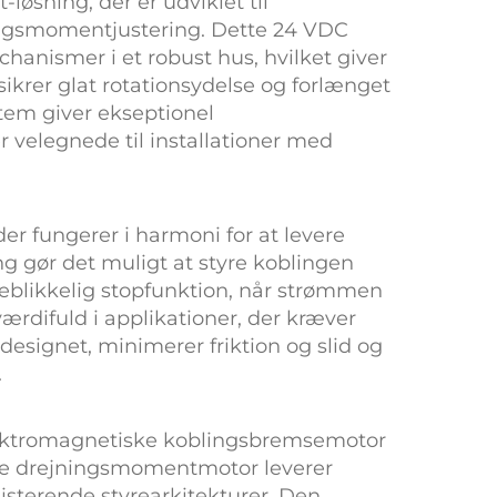
-løsning, der er udviklet til
jningsmomentjustering. Dette
24 VDC
anismer i et robust hus, hvilket giver
 sikrer glat rotationsydelse og forlænget
stem giver ekseptionel
velegnede til installationer med
er fungerer i harmoni for at levere
g gør det muligt at styre koblingen
eblikkelig stopfunktion, når strømmen
værdifuld i applikationer, der kræver
 designet, minimerer friktion og slid og
.
ektromagnetiske koblingsbremsemotor
re drejningsmomentmotor
leverer
sisterende styrearkitekturer. Den