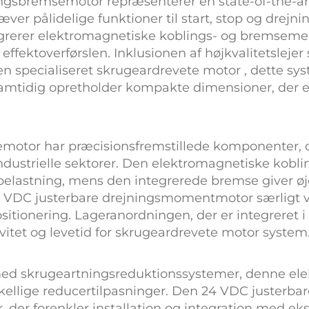
lingsbremsemotor
repræsenterer en state-of-the-art
æver pålidelige funktioner til start, stop og dre
grerer elektromagnetiske koblings- og bremsemech
effektoverførslen. Inklusionen af højkvalitetslejer
 en specialiseret
skrugeardrevete motor
, dette sy
tidig opretholder kompakte dimensioner, der er 
semotor
har præcisionsfremstillede komponenter, d
ustrielle sektorer. Den elektromagnetiske koblin
elastning, mens den integrerede bremse giver øj
 VDC justerbare drejningsmomentmotor
særligt 
ositionering. Lageranordningen, der er integreret i
itet og levetid for
skrugeardrevete motor
system
t med skrugeartningsreduktionssystemer, denne
el
skellige reducertilpasninger. Den
24 VDC justerba
 der forenkler installation og integration med ek