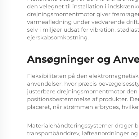
den velegnet til installation i indskr
drejningsmomentmotor
giver fremrage
varmeafledning under vedvarende drift. 
selv i miljøer udsat for vibration, stød
ejerskabsomkostning.
Ansøgninger og Anve
Fleksibiliteten på den
elektromagnetis
anvendelser, hvor præcis bevægelsessty
justerbare drejningsmomentmotor
den 
positionsbestemmelse af produkter. D
placeret, når strømmen afbrydes, hvilket
Materialehåndteringssystemer drager be
transportbånddrev, løfteanordninger og