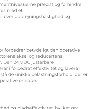
omentniveauerne præcist og forhindre
res med et
ol over uddrejningshastighed og
or
forbedrer betydeligt den operative
otorens aksel og reducertens
er. Den
24 VDC justerbare
rer i forbedret effektivitet og lavere
dstå de unikke belastningsforhold, der er
operative område.
ed og pladseffektivitet, hvilket gør