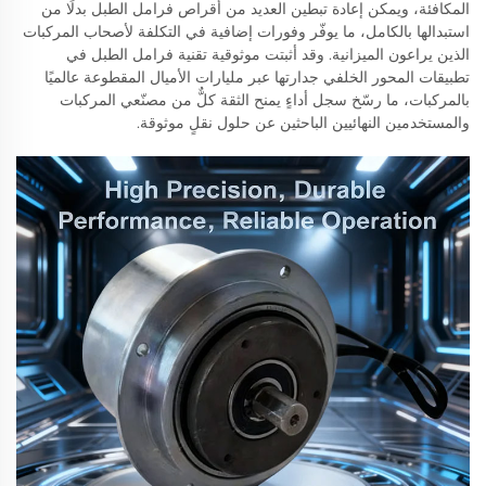
المكافئة، ويمكن إعادة تبطين العديد من أقراص فرامل الطبل بدلًا من
استبدالها بالكامل، ما يوفّر وفورات إضافية في التكلفة لأصحاب المركبات
الذين يراعون الميزانية. وقد أثبتت موثوقية تقنية فرامل الطبل في
تطبيقات المحور الخلفي جدارتها عبر مليارات الأميال المقطوعة عالميًا
بالمركبات، ما رسّخ سجل أداءٍ يمنح الثقة كلٌّ من مصنّعي المركبات
والمستخدمين النهائيين الباحثين عن حلول نقلٍ موثوقة.