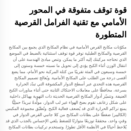
قوة توقف متفوقة في المحور
الأمامي مع تقنية الفرامل القرصية
المتطورة
مكوّنات مكابح القرص الأمامية في نظام المكابح الذي يجمع بين المكابح
القرصية والمكابح الطبلية توفر قوة توقف استثنائية بالضبط في الموضع
الذي تحتاجه مركبتك إليه أكثر ما يمكن. وتنص مبادئ الهندسة على أن
انتقال الوزن أثناء الكبح يؤدي إلى تحويل ما نسبته خمسة وستون إلى
خمسة وسبعون في المئة تقريبًا من كتلة المركبة نحو الأمام، مما يضع
أقصى درجة من الطلب على المكابح الأمامية. ويُعالج تصميم المكابح
القرصية هذه التحدي عبر أسطح الدوار المكشوفة التي تبدّد الحرارة
بسرعة، محافظًا على معاملات الاحتكاك الثابتة حتى أثناء مناورات الكبح
العنيفة. وتتميّز أدوار المكابح القرصية الحديثة ذات التهوية بهياكل داخلية
على شكل زعانف تقوم بضخ الهواء عبر لب الدوار، مولِّدةً تبريدًا حملِيًّا
يمنع تراكم الحرارة الذي قد يُضعف فعالية الكبح. وتُطبّق مجموعة المكبس
(الكاليبر) ضغطًا على بطانات المكابح من كلا جانبي القرص الدوار في
وقتٍ واحد، محققةً توزيعًا متوازنًا للضغط يلغي الإحساس بالجذب الذي قد
يُلاحظ أحيانًا في الأنظمة الأقل تطورًا. وتستخدم تركيبات بطانات المكابح