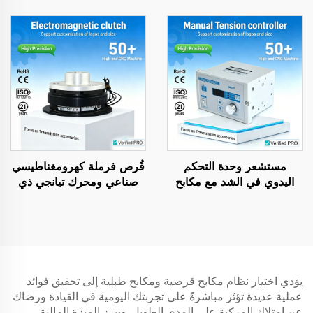
24 فولت، فولاذية، أصلية
من الفولاذ، جهد ٢٤ فولت،
حسب الطلب لآلات التصوير
علامة تيانجي التجارية، وفق
الضوئي
المواصفات الأصلية للمصنّع
(OEM)، لآلات الطباعة
والتصوير
مستشعر وحدة التحكم
قُرص فرملة كهرومغناطيسي
اليدوي في الشد مع مكابح
صناعي ومحرك تيانجي ذي
مغناطيسية للبودرة لمكونات
السلسلة الكاملة، قلب
آلات صناعة الورق
المحرك جديد
يؤدي اختيار نظام مكابح قرصية ومكابح طبلية إلى تحقيق فوائد
عملية عديدة تؤثر مباشرةً على تجربتك اليومية في القيادة ورضاك
عن امتلاك المركبة على المدى الطويل. ويبرز الميزة المالية