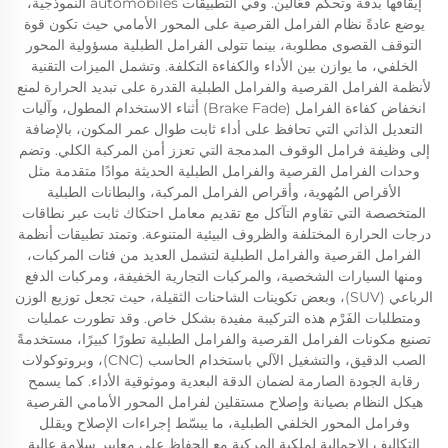
إيقافها بدقة وتحكم فعّالين. وفي التطبيقات automobiles النموذجية،
يوضع عادةً نظام الفرامل القرصية على المحور الأمامي حيث تكون قوة
التوقف القصوى مطلوبة، بينما تتولى الفرامل الطبلية مسؤولية المحور
الخلفي، ما يوازن بين الأداء والكفاءة التكلفة. وتشمل الميزات التقنية
لأنظمة الفرامل القرصية والفرامل الطبلية القدرة على تبديد الحرارة لمنع
انخفاض كفاءة الفرامل (Brake Fade) أثناء الاستخدام المطول، وآليات
التعديل الذاتي التي تحافظ على أداء ثابت طوال عمر المكون، بالإضافة
إلى وظيفة فرامل الوقوف المدمجة التي تعزز أمن المركبة الكلي. وتضم
وحدات الفرامل القرصية والفرامل الطبلية الحديثة موادًا متقدمة مثل
الأقراص المُهوية، وأقراص الفرامل المركبة، والبطانات الطبلية
المتخصصة التي تقاوم التآكل مع تقديم معامل احتكاك ثابت عبر نطاقات
درجات الحرارة المختلفة والظروف البيئية المتنوعة. وتمتد تطبيقات أنظمة
الفرامل القرصية والفرامل الطبلية لتشمل العديد من فئات المركبات،
ومنها السيارات الشخصية، والمركبات التجارية الخفيفة، ومركبات الدفع
الرباعي (SUV)، وبعض تكوينات الشاحنات الثقيلة، حيث تجعل توزيع الوزن
ومتطلبات الفَرْم هذه التركيبة مفيدة بشكل خاص. وقد تطورت عمليات
تصنيع مكونات الفرامل القرصية والفرامل الطبلية تطورًا كبيرًا، مستخدمةً
الصب الدقيق، والتشغيل الآلي باستخدام الحاسب (CNC)، وبروتوكولات
رقابة الجودة الصارمة لضمان الدقة البعدية وموثوقية الأداء. كما يسمح
هيكل النظام بصيانة وإصلاح مستقلين لفرامل المحور الأمامي القرصية
وفرامل المحور الخلفي الطبلية، ما يبسّط إجراءات الإصلاح ويقلل
التكاليف الإجمالية لملكية المركبة مع الحفاظ على معايير سلامة عالية