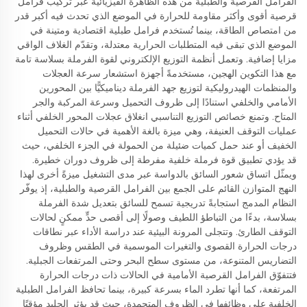
الفرامل القرصية والطبلية من هذه الظاهرة الفيزيائية عبر تركيب فرامل
قرصية أقوى وأكثر مقاومة للحرارة في الموضع الذي تحدث فيه أكبر قدر
من امتصاص الطاقة، بينما تُستخدم فرامل طبلية اقتصادية ومتينة في
الموضع الذي تبقى فيه المتطلبات الحرارية معتدلة، وتقدّم الغلاف الواقي
مزايا إضافية. وتعمل أنظمة التوزيع الإلكتروني لقوة الفرملة بسلاسة تامة
مع هذا التكوين الهجين، مستخدمةً أجهزة استشعار سرعة العجلات
والمنظمات الهيدروليكية لتوزيع جهد الفرملة ديناميكيًّا بين المحورين
الأمامي والخلفي استنادًا إلى ظروف التحميل وسرعة المركبة والجر
المتاح. وتمنع خصائص التوزيع التناسبي انغلاق عجلات المحور الخلفي أثناء
عمليات التوقف العنيفة، وهي ميزة بالغة الأهمية في حالات التحميل
الخفيف أو عند حمل كميات ضئيلة من الحمولة في الجزء الخلفي، حيث
قد يؤدي تطبيق قوة فرملة خلفية مفرطة إلى ظروف دوران خطيرة.
ويمثّل اتساق شعور السائق بالدواسة عبر مدى التشغيل ميزةً أخرى لهذا
النهج المتوازن القائم على الجمع بين الفرامل القرصية والطبلية، إذ يوفّر
النظام المدمج استجابةً تدريجية تسمح للسائق بتعديل شدة الفرملة
بسلاسة، بدءًا من التباطؤ اللطيف وصولًا إلى أقصى حدٍّ ممكنٍ لحالات
التوقف الطارئ. وتتجلى المرونة البيئية عند دراسة الأداء عبر نطاقات
درجات الحرارة القصوى والتغيرات الموسمية في الطقس وظروف
التضاريس المتنوعة، من مستوى سطح البحر وحتى المرتفعات الجبلية.
فتتفوّق الفرامل القرصية الأمامية في الحالات ذات درجات الحرارة
المرتفعة، كما أنها تطرد الماء بسرعة كبيرة، بينما تحافظ الفرامل الطبلية
الخلفية على وظائفها في الظروف المتجمدة، حيث قد يؤثر الجليد مؤقتًا