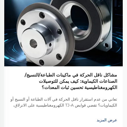
مشاكل ناقل الحركة في ماكينات الطباعة/النسيج/
الصناعات الكيماوية: كيف يمكن للتوصيلات
الكهرومغناطيسية تحسين ثبات المعدات؟
تعاني من عدم استقرار ناقل الحركة في آلات الطباعة أو النسيج أو
الكيماويات؟ تقضي قوابض TJ-A الكهرومغناطيسية على الانزلاق،
وترفع الإنتاج بنسبة 15–20٪، وتضمن سلامة خالية من الأسبستوس.
اكتشف كيف تحقق الشركات المصنعة الرائدة عالميًا موثوقية بنسبة
عرض المزيد
99.8٪ — طلب ورقة المواصفات اليوم.