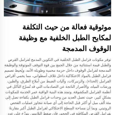
موثوقية فعالة من حيث التكلفة
لمكابح الطبل الخلفية مع وظيفة
الوقوف المدمجة
توفر مكونات فرامل الطبل الخلفية في التكوين المدمج لفرامل القرص
والطبل قيمة استثنائية من خلال الجمع بين قوة التوقف الموثوقة والوظيفة
المدمجة لفرامل الوقوف داخل حزمة محمية وطويلة الأمد. ويُحيط تصميم
فرامل الطبل بالمواد الاحتكاكية داخل غلاف أسطواني، مما يحمي أقراص
الفرامل (الحذاء)، والزنبركات، وآليات الضبط من أملاح الطرق، والطين،
ورشات المياه، والأضرار الناتجة عن التصادمات التي قد تُسرّع التآكل في
أنظمة الفرامل المكشوفة. وتمتد هذه البنية الواقية عمر الخدمة للمكونات
بشكلٍ كبير، حيث تعمل العديد من وحدات فرامل الطبل بكفاءة تصل إلى
مئة ألف ميل أو أكثر قبل الحاجة إلى أي صيانة تتجاوز عمليات الفحص
الروتيني. وبما أن مساحة السطح الاحتكاكي لفرامل الطبل أكبر مقارنةً
بفرامل القرص المكافئة في الحجم، فإن ضغط التلامس يتوزّع على عدد