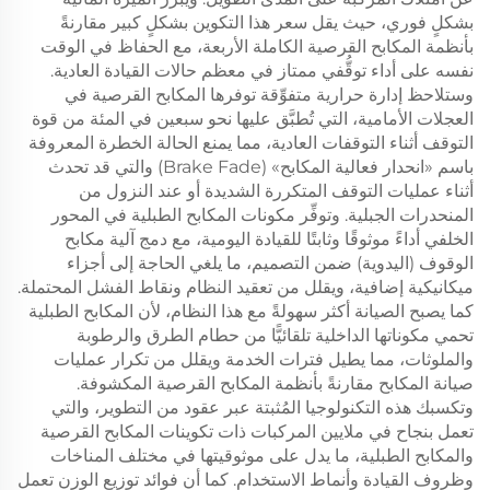
بشكلٍ فوري، حيث يقل سعر هذا التكوين بشكلٍ كبير مقارنةً
بأنظمة المكابح القرصية الكاملة الأربعة، مع الحفاظ في الوقت
نفسه على أداء توقُّفي ممتاز في معظم حالات القيادة العادية.
وستلاحظ إدارة حرارية متفوِّقة توفرها المكابح القرصية في
العجلات الأمامية، التي تُطبَّق عليها نحو سبعين في المئة من قوة
التوقف أثناء التوقفات العادية، مما يمنع الحالة الخطرة المعروفة
باسم «انحدار فعالية المكابح» (Brake Fade) والتي قد تحدث
أثناء عمليات التوقف المتكررة الشديدة أو عند النزول من
المنحدرات الجبلية. وتوفِّر مكونات المكابح الطبلية في المحور
الخلفي أداءً موثوقًا وثابتًا للقيادة اليومية، مع دمج آلية مكابح
الوقوف (اليدوية) ضمن التصميم، ما يلغي الحاجة إلى أجزاء
ميكانيكية إضافية، ويقلل من تعقيد النظام ونقاط الفشل المحتملة.
كما يصبح الصيانة أكثر سهولةً مع هذا النظام، لأن المكابح الطبلية
تحمي مكوناتها الداخلية تلقائيًّا من حطام الطرق والرطوبة
والملوثات، مما يطيل فترات الخدمة ويقلل من تكرار عمليات
صيانة المكابح مقارنةً بأنظمة المكابح القرصية المكشوفة.
وتكسبك هذه التكنولوجيا المُثبتة عبر عقود من التطوير، والتي
تعمل بنجاح في ملايين المركبات ذات تكوينات المكابح القرصية
والمكابح الطبلية، ما يدل على موثوقيتها في مختلف المناخات
وظروف القيادة وأنماط الاستخدام. كما أن فوائد توزيع الوزن تعمل