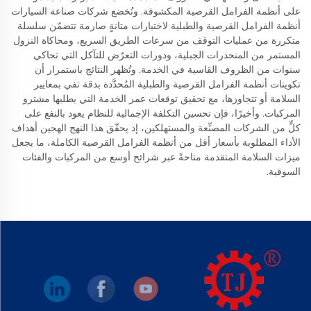
على أنظمة الفرامل القرصية المكشوفة. وتُخضع شركات صناعة السيارات
أنظمة الفرامل القرصية والطبلية لاختبارات متانةٍ صارمة تتضمّن سلسلة
متكررة من عمليات التوقف من سرعات الطريق السريع، ومحاكاة النزول
المستمر من المنحدرات الجبلية، ودورات التعرّض للتآكل التي تحاكي
سنوات من الظروف القاسية في الخدمة. وتُظهر النتائج باستمرار أن
تكوينات أنظمة الفرامل القرصية والطبلية المُحدَّدة بدقة تفي بمعايير
السلامة أو تتجاوزها، مع تحقيق توقعات عمر الخدمة التي يطلبها مشترو
المركبات. وأخيرًا، فإن تحسين التكلفة الإجمالية للنظام يعود بالنفع على
كلٍّ من الشركات المصنِّعة والمستهلكين، إذ يحقّق هذا النهج الهجين أهداف
الأداء المطلوبة بأسعار أقل من أنظمة الفرامل القرصية الكاملة، ما يجعل
ميزات السلامة المتقدمة متاحةً عبر شرائح أوسع من المركبات والفئات
السوقية.