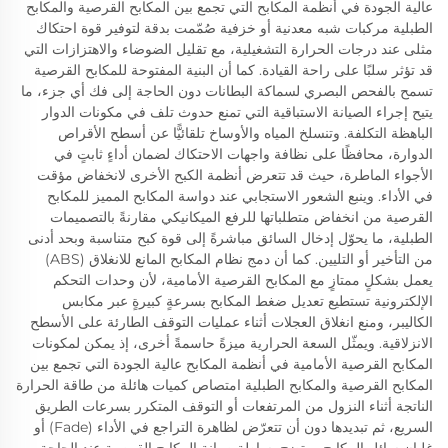
عالية الجودة في أنظمة المكابح التي تجمع بين المكابح القرصية والمكابح
الطبلية مركبات شبه معدنية أو خزفية صُمّمت بدقة لتوفير قوة احتكاك
مثلى عند درجات الحرارة التشغيلية، مع تقليل الضوضاء والاهتزازات التي
قد تؤثر سلبًا على راحة القيادة. كما أن البنية المفتوحة للمكابح القرصية
تسمح بالفحص البصري لسماكة البطانات دون الحاجة إلى فك أي جزء، ما
يتيح إجراء الصيانة الاستباقية التي تمنع حدوث تلف في مكونات الدوار
الباهظة التكلفة. وتنسلخ المياه والأوساخ تلقائيًّا عن أسطح الأقراص
الدوارة، محافظًا على نظافة واجهات الاحتكاك لضمان أداءٍ ثابتٍ في
الأجواء الماطرة، حيث قد تتعرض أنظمة الكبح الأخرى لانخفاض مؤقت
في الأداء. وينبع الشعور الاستجابي عند دواسة المكابح المميز للمكابح
القرصية من انخفاض متطلباتها للرفع الميكانيكي مقارنةً بالتصميمات
الطبلية، ما يحوّل إدخال السائق مباشرةً إلى قوة كبح متناسبة وبحد أدنى
من التأخير أو التليين. كما أن دمج نظام المكابح المانع للانغلاق (ABS)
يعمل بشكلٍ ممتازٍ مع المكابح القرصية الأمامية، لأن وحدات التحكم
الإلكترونية تستطيع تعديل ضغط المكابح بسرعةٍ كبيرةٍ عبر مكابس
الكاليبر، ومنع انغلاق العجلات أثناء عمليات التوقف الطارئة على الأسطح
الانزلاقية. ويمثّل السعة الحرارية ميزةً حاسمةً أخرى، إذ يمكن لمكونات
المكابح القرصية الأمامية في أنظمة المكابح عالية الجودة التي تجمع بين
المكابح القرصية والمكابح الطبلية امتصاص كميات هائلة من طاقة الحرارة
الناتجة أثناء النزول من المرتفعات أو التوقف المتكرر بسرعات الطريق
السريع، ثم تبديدها دون أن تتعرّض لظاهرة التراجع في الأداء (Fade) أو