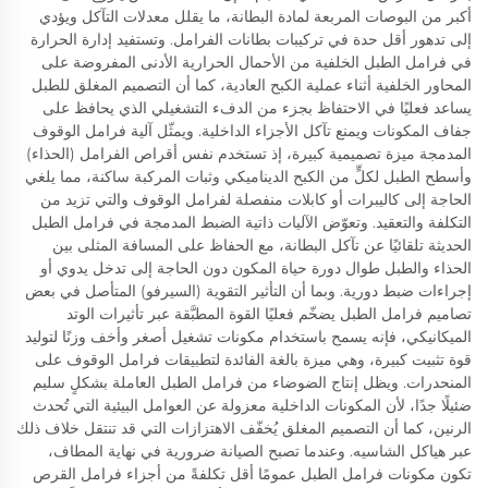
أكبر من البوصات المربعة لمادة البطانة، ما يقلل معدلات التآكل ويؤدي
إلى تدهور أقل حدة في تركيبات بطانات الفرامل. وتستفيد إدارة الحرارة
في فرامل الطبل الخلفية من الأحمال الحرارية الأدنى المفروضة على
المحاور الخلفية أثناء عملية الكبح العادية، كما أن التصميم المغلق للطبل
يساعد فعليًا في الاحتفاظ بجزء من الدفء التشغيلي الذي يحافظ على
جفاف المكونات ويمنع تآكل الأجزاء الداخلية. ويمثّل آلية فرامل الوقوف
المدمجة ميزة تصميمية كبيرة، إذ تستخدم نفس أقراص الفرامل (الحذاء)
وأسطح الطبل لكلٍّ من الكبح الديناميكي وثبات المركبة ساكنة، مما يلغي
الحاجة إلى كاليبرات أو كابلات منفصلة لفرامل الوقوف والتي تزيد من
التكلفة والتعقيد. وتعوّض الآليات ذاتية الضبط المدمجة في فرامل الطبل
الحديثة تلقائيًا عن تآكل البطانة، مع الحفاظ على المسافة المثلى بين
الحذاء والطبل طوال دورة حياة المكون دون الحاجة إلى تدخل يدوي أو
إجراءات ضبط دورية. وبما أن التأثير التقوية (السيرفو) المتأصل في بعض
تصاميم فرامل الطبل يضخّم فعليًا القوة المطبَّقة عبر تأثيرات الوتد
الميكانيكي، فإنه يسمح باستخدام مكونات تشغيل أصغر وأخف وزنًا لتوليد
قوة تثبيت كبيرة، وهي ميزة بالغة الفائدة لتطبيقات فرامل الوقوف على
المنحدرات. ويظل إنتاج الضوضاء من فرامل الطبل العاملة بشكلٍ سليم
ضئيلًا جدًا، لأن المكونات الداخلية معزولة عن العوامل البيئية التي تُحدث
الرنين، كما أن التصميم المغلق يُخفّف الاهتزازات التي قد تنتقل خلاف ذلك
عبر هياكل الشاسيه. وعندما تصبح الصيانة ضرورية في نهاية المطاف،
تكون مكونات فرامل الطبل عمومًا أقل تكلفةً من أجزاء فرامل القرص