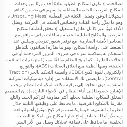
لصالحك، إذ تكون المكابح الطبلية عادةً أخف وزنًا من وحدات
المكابح القرصية الخلفية المقابلة، ما يسهم في تحسين كفاءة
استهلاك الوقود وتقليل الكتلة غير المعلَّقة (Unsprung Mass)،
وهو ما يعزِّز راحة القيادة وخصائص التحكم في المركبة. ويظل
الأداء قويًّا عبر كامل نطاق التشغيل، إذ تحقق أنظمة المكابح
القرصية والمكابح الطبلية الحديثة مسافات توقف تتوافق مع
المعايير الأمنية الصارمة، مع توفير شعور تدريجي وسلس عند
الضغط على دواسة المكابح، وهو ما يقدِّره السائقون للتباطؤ
المتحكم به بسلاسة سواء في ظروف المرور المزدحمة أو في
الحالات الطارئة. كما يتيح النظام توافقًا ممتازًا مع تقنيات السلامة
الحديثة، ومنها أنظمة منع انغلاق العجلات (ABS)، والتوزيع
الإلكتروني لقوة الكبح (EBD)، وأنظمة التحكم بالجر (Traction
Control)، ما يضمن لك الاستفادة من إدارة ديناميكيات المركبة
المتقدمة دون الحاجة إلى ترقية مكلفة لمكونات النظام. ويجب
الإشارة خصوصًا إلى أداء النظام في الأجواء الباردة، إذ إن التصميم
المغلق للمكابح الطبلية يجعلها أكثر مقاومة لتراكم الجليد والثلج
مقارنةً بالمكابح القرصية، ما يحافظ على وظيفتها الثابتة خلال
الظروف الشتوية، حينما يكتسب توفر كبحٍ موثوقٍ أهميةً بالغة.
وستقدِّر أيضًا انخفاض إنتاج غبار المكابح من المكابح الطبلية
الخلفية، ما يحافظ على نظافة عجلاتك ويقلل من الأثر البيئي