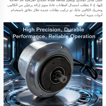
غليان سائل المكابح. ويتضح بساطة صيانة المكابح القرصية عند الحاجة
إليها، إذ لا يتطلب استبدال البطانات عادةً سوى إزالة برغيَيْن من الكاليبر،
وتحريك الكاليبر جانبًا، ثم تركيب بطانات جديدة خلال دقائق باستخدام
أدوات يدوية أساسية.