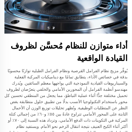
أداء متوازن للنظام مُحسَّن لظروف
القيادة الواقعية
يُوفِّر مزيج نظام الفرامل القرصية ونظام الفرامل الطبلية توازنًا محسوبًا
بدقة في خصائص الأداء، يتطابق تمامًا مع ديناميكيات المركبة الفعلية
والسيناريوهات القيادية النموذجية التي يواجهها معظم السائقين. ويُدرك
مهندسو أنظمة الفرامل أن المحورين الأمامي والخلفي يتعرّضان لظروف
تحميل مختلفة جدًّا أثناء عملية التباطؤ، مما يجعل من المنطقي تحسين كل
محور باستخدام التكنولوجيا الأنسب بدلًا من تطبيق حلول متطابقة بغض
النظر عن المتطلبات الوظيفية. وتُظهر تحليلات توزيع الوزن أن الأحمال
الثابتة على المحور الأمامي تتراوح عادةً بين ٥٥٪ و٦٠٪ من إجمالي كتلة
المركبة في التكوينات ذات الدفع الأمامي، وتزداد هذه النسبة إلى ٧٠٪ أو
أكثر أثناء الكبح العنيف نتيجة انتقال الزخم نحو الأمام. ويستفيد نظام