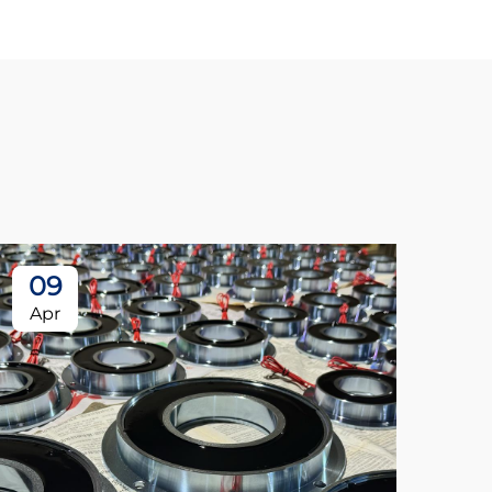
09
Apr