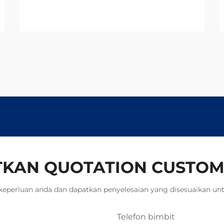
tahun. Kurangkan sisa, tingkatkan
kecekapan, dan pastikan
kebolehpercayaan. Mohon sebut
harga hari ini.
KAN QUOTATION CUSTOM
keperluan anda dan dapatkan penyelesaian yang disesuaikan unt
Telefon bimbit