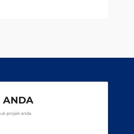
mengikut spesifikasi anda.
Dapatkan perundingan teknikal
percuma hari ini.
 ANDA
uk projek anda.