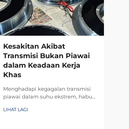
Kesakitan Akibat
Transmisi Bukan Piawai
dalam Keadaan Kerja
Khas
Menghadapi kegagalan transmisi
piawai dalam suhu ekstrem, habuk,
atau ruang sempit? R&D TianJi
LIHAT LAGI
selama 20 tahun menghasilkan
kopling dan brek suai yang boleh
dipercayai—direkabentuk khusus