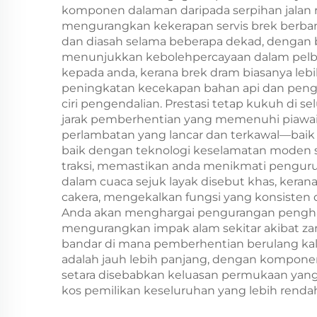
komponen dalaman daripada serpihan jalan
mengurangkan kekerapan servis brek berban
dan diasah selama beberapa dekad, dengan 
menunjukkan kebolehpercayaan dalam pelba
kepada anda, kerana brek dram biasanya le
peningkatan kecekapan bahan api dan pengu
ciri pengendalian. Prestasi tetap kukuh di
jarak pemberhentian yang memenuhi piawaia
perlambatan yang lancar dan terkawal—baik 
baik dengan teknologi keselamatan moden sep
traksi, memastikan anda menikmati pengur
dalam cuaca sejuk layak disebut khas, keran
cakera, mengekalkan fungsi yang konsisten 
Anda akan menghargai pengurangan penghas
mengurangkan impak alam sekitar akibat za
bandar di mana pemberhentian berulang kali
adalah jauh lebih panjang, dengan komponen
setara disebabkan keluasan permukaan yang
kos pemilikan keseluruhan yang lebih renda