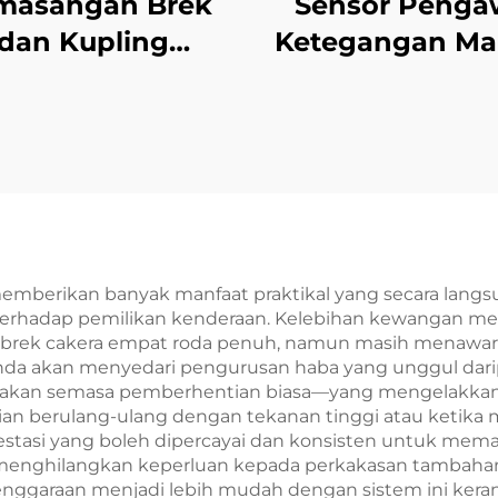
masangan Brek
Sensor Penga
dan Kupling
Ketegangan Ma
tromagnet Keluli
dengan Brek Se
24V, Jaminan
Magnetik unt
ama Tianji dan
Bahagian Mes
M untuk Mesin
Kertas
ercetakan dan
Fotokopi
 memberikan banyak manfaat praktikal yang secara 
erhadap pemilikan kenderaan. Kelebihan kewangan menja
m brek cakera empat roda penuh, namun masih menawar
nda akan menyedari pengurusan haba yang unggul dari
kenakan semasa pemberhentian biasa—yang mengelakkan 
tian berulang-ulang dengan tekanan tinggi atau ketik
stasi yang boleh dipercayai dan konsisten untuk me
 menghilangkan keperluan kepada perkakasan tambaha
lenggaraan menjadi lebih mudah dengan sistem ini kera