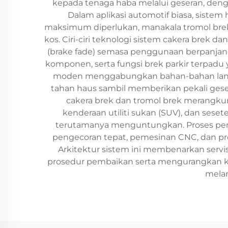
kepada tenaga haba melalui geseran, den
Dalam aplikasi automotif biasa, siste
maksimum diperlukan, manakala tromol br
kos. Ciri-ciri teknologi sistem cakera br
(brake fade) semasa penggunaan berpanjan
komponen, serta fungsi brek parkir terpad
moden menggabungkan bahan-bahan lanjutan
tahan haus sambil memberikan pekali geser
cakera brek dan tromol brek merangkum
kenderaan utiliti sukan (SUV), dan sese
terutamanya menguntungkan. Proses pem
pengecoran tepat, pemesinan CNC, dan pro
Arkitektur sistem ini membenarkan serv
prosedur pembaikan serta mengurangkan k
melam