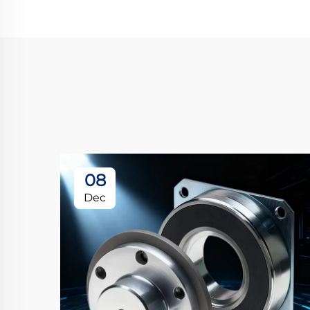
08
Dec