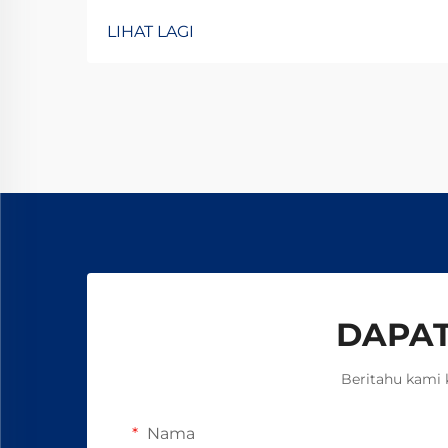
jentera pencetakan, tekstil, atau
LIHAT LAGI
kimia? Kopling elektromagnetik TJ-
A menghilangkan gelinciran,
meningkatkan keluaran sebanyak
15–20%, dan memastikan
keselamatan tanpa asbes. Ketahui
bagaimana pengilang terkemuka
global mencapai kebolehpercayaan
99.8%—minta borang spesifikasi
hari ini.
DAPAT
Beritahu kami 
Nama