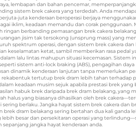
 raya, lembapan dan bahan pencemar, memperpanjangka
ding sistem brek cakera yang terdedah. Anda mendapat 
berjuta-juta kenderaan beroperasi berjaya menggunaka
gai iklim, keadaan memandu dan corak penggunaan. M
bih ringan berbanding pemasangan brek cakera belaka
rangan jisim tak tersokong (unsprung mass) yang men
 seluruh spektrum operasi, dengan sistem brek cakera
n keselamatan ketat, sambil memberikan rasa pedal y
dalam lalu lintas mahupun situasi kecemasan. Sistem i
erti sistem anti-lock braking (ABS), pengagihan daya 
usan dinamik kenderaan lanjutan tanpa memerlukan pe
a rekabentuk tertutup brek dram lebih tahan terhadap 
dalam keadaan musim sejuk apabila prestasi brek yang b
ilan habuk brek daripada brek dram belakang, yang m
rah halus yang biasanya dihasilkan oleh brek cakera—
 sering berlaku. Jangka hayat sistem brek cakera dan 
 brek dram belakang sering bertahan dua kali ganda l
 lebih besar dan persekitaran operasi yang terlindun
h sepanjang jangka hayat kenderaan anda.