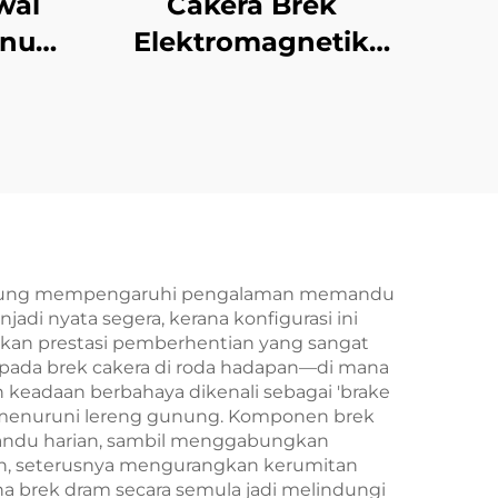
wal
Cakera Brek
nual
Elektromagnetik
rbuk
Industri dan Gear
uk
Cengkam, Teras
in
Motor Siri Penuh
Tianji Baharu
langsung mempengaruhi pengalaman memandu
di nyata segera, kerana konfigurasi ini
kan prestasi pemberhentian yang sangat
pada brek cakera di roda hadapan—di mana
keadaan berbahaya dikenali sebagai 'brake
a menuruni lereng gunung. Komponen brek
mandu harian, sambil menggabungkan
n, seterusnya mengurangkan kerumitan
na brek dram secara semula jadi melindungi