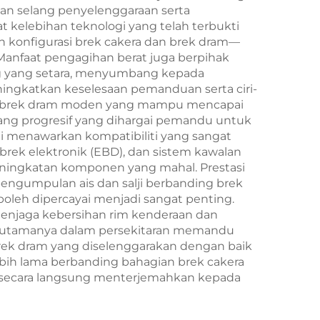
n selang penyelenggaraan serta
kelebihan teknologi yang telah terbukti
n konfigurasi brek cakera dan brek dram—
anfaat pengagihan berat juga berpihak
ng yang setara, menyumbang kepada
ingkatkan keselesaan pemanduan serta ciri-
 dan brek dram moden yang mampu mencapai
ang progresif yang dihargai pemandu untuk
ni menawarkan kompatibiliti yang sangat
brek elektronik (EBD), dan sistem kawalan
ningkatan komponen yang mahal. Prestasi
pengumpulan ais dan salji berbanding brek
oleh dipercayai menjadi sangat penting.
enjaga kebersihan rim kenderaan dan
terutamanya dalam persekitaran memandu
brek dram yang diselenggarakan dengan baik
ebih lama berbanding bahagian brek cakera
g—secara langsung menterjemahkan kepada