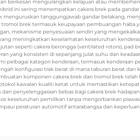
gan berkesan mengurangkan kelajuan atau memberhenti
m hibrid ini sering menempatkan cakera brek pada gan
ek menguruskan tanggungjawab gandar belakang, men
ek dan tromol brek termasuk keupayaan pembuangan haba
gan, mekanisme penyesuaian sendiri yang mengekalkan 
u yang meningkatkan keselamatan keseluruhan kendera
 seperti cakera berongga (ventilated rotors), pad br
an yang konsisten di sepanjang julat suhu dan keadaan 
i pelbagai kategori kenderaan, termasuk kenderaan per
tengah konfigurasi trak berat di mana taburan berat da
buatan komponen cakera brek dan tromol brek telah
tokol kawalan kualiti ketat untuk memastikan ketepat
is dan penyelenggaraan bebas bagi cakera brek hadap
os keseluruhan pemilikan tanpa mengorbankan piawai
paui peraturan automotif antarabangsa dan keperluan 