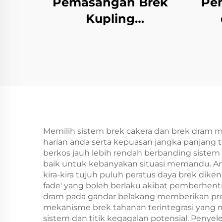
Pemasangan Brek
Pe
Kupling
Elektromagnetik
Elek
Tianji 24V Keluli OEM
Boleh Disesuaikan
Jen
untuk Mesin
OE
Fotokopi
P
Memilih sistem brek cakera dan brek dram
harian anda serta kepuasan jangka panjang t
berkos jauh lebih rendah berbanding siste
baik untuk kebanyakan situasi memandu. A
kira-kira tujuh puluh peratus daya brek di
fade' yang boleh berlaku akibat pemberhen
dram pada gandar belakang memberikan pre
mekanisme brek tahanan terintegrasi yang
sistem dan titik kegagalan potensial. Penye