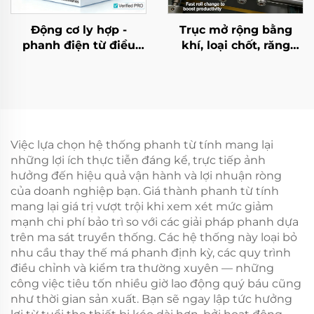
Động cơ ly hợp -
Trục mở rộng bằng
phanh điện từ điều
khí, loại chốt, răng
chỉnh mô-men xoắn
then (spline), thép, lõi
TJ-C, 24 VDC, 8 W, có
ổ bi bơm hơi dùng cho
bạc đạn, dùng cho
máy cuộn lại
máy móc dệt
Việc lựa chọn hệ thống phanh từ tính mang lại
những lợi ích thực tiễn đáng kể, trực tiếp ảnh
hưởng đến hiệu quả vận hành và lợi nhuận ròng
của doanh nghiệp bạn. Giá thành phanh từ tính
mang lại giá trị vượt trội khi xem xét mức giảm
mạnh chi phí bảo trì so với các giải pháp phanh dựa
trên ma sát truyền thống. Các hệ thống này loại bỏ
nhu cầu thay thế má phanh định kỳ, các quy trình
điều chỉnh và kiểm tra thường xuyên — những
công việc tiêu tốn nhiều giờ lao động quý báu cũng
như thời gian sản xuất. Bạn sẽ ngay lập tức hưởng