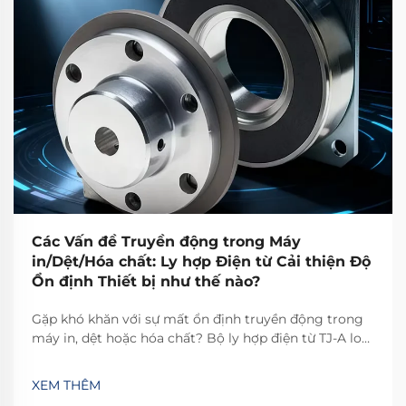
Các Vấn đề Truyền động trong Máy
in/Dệt/Hóa chất: Ly hợp Điện từ Cải thiện Độ
Ổn định Thiết bị như thế nào?
Gặp khó khăn với sự mất ổn định truyền động trong
máy in, dệt hoặc hóa chất? Bộ ly hợp điện từ TJ-A loại
bỏ hiện tượng trượt, tăng năng suất 15–20% và đảm
bảo an toàn không chứa amiăng. Khám phá cách các
XEM THÊM
nhà sản xuất hàng đầu thế giới đạt độ tin cậy 99,8%—