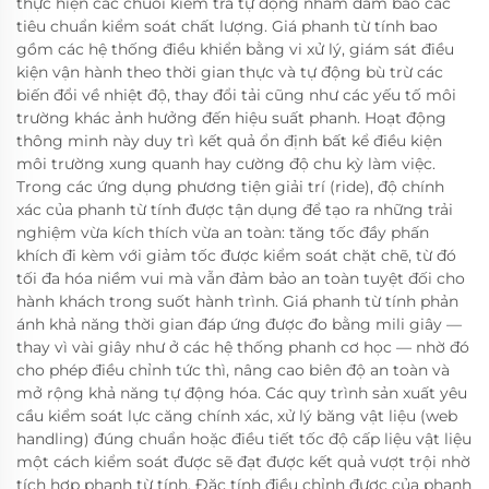
thực hiện các chuỗi kiểm tra tự động nhằm đảm bảo các
tiêu chuẩn kiểm soát chất lượng. Giá phanh từ tính bao
gồm các hệ thống điều khiển bằng vi xử lý, giám sát điều
kiện vận hành theo thời gian thực và tự động bù trừ các
biến đổi về nhiệt độ, thay đổi tải cũng như các yếu tố môi
trường khác ảnh hưởng đến hiệu suất phanh. Hoạt động
thông minh này duy trì kết quả ổn định bất kể điều kiện
môi trường xung quanh hay cường độ chu kỳ làm việc.
Trong các ứng dụng phương tiện giải trí (ride), độ chính
xác của phanh từ tính được tận dụng để tạo ra những trải
nghiệm vừa kích thích vừa an toàn: tăng tốc đầy phấn
khích đi kèm với giảm tốc được kiểm soát chặt chẽ, từ đó
tối đa hóa niềm vui mà vẫn đảm bảo an toàn tuyệt đối cho
hành khách trong suốt hành trình. Giá phanh từ tính phản
ánh khả năng thời gian đáp ứng được đo bằng mili giây —
thay vì vài giây như ở các hệ thống phanh cơ học — nhờ đó
cho phép điều chỉnh tức thì, nâng cao biên độ an toàn và
mở rộng khả năng tự động hóa. Các quy trình sản xuất yêu
cầu kiểm soát lực căng chính xác, xử lý băng vật liệu (web
handling) đúng chuẩn hoặc điều tiết tốc độ cấp liệu vật liệu
một cách kiểm soát được sẽ đạt được kết quả vượt trội nhờ
tích hợp phanh từ tính. Đặc tính điều chỉnh được của phanh