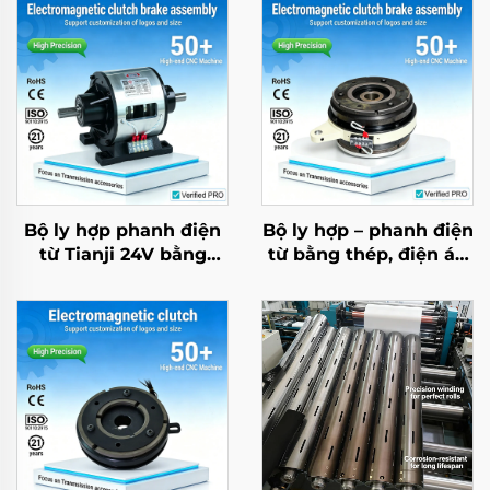
Bộ ly hợp phanh điện
Bộ ly hợp – phanh điện
từ Tianji 24V bằng
từ bằng thép, điện áp
thép, hàng chính hãng
24V, thương hiệu
(OEM), có thể tùy
Tianji, sản xuất theo
chỉnh cho máy
đơn hàng OEM cho
photocopy
máy in và máy
photocopy