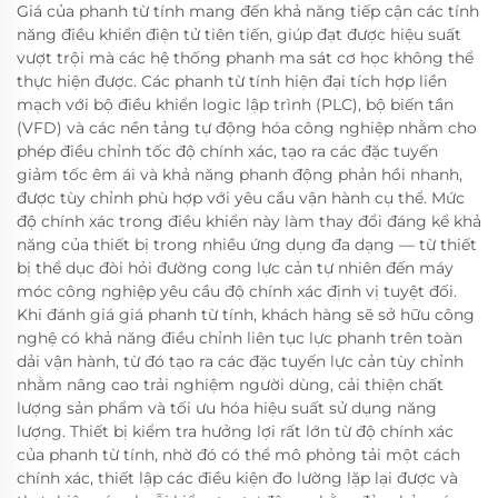
Giá của phanh từ tính mang đến khả năng tiếp cận các tính
năng điều khiển điện tử tiên tiến, giúp đạt được hiệu suất
vượt trội mà các hệ thống phanh ma sát cơ học không thể
thực hiện được. Các phanh từ tính hiện đại tích hợp liền
mạch với bộ điều khiển logic lập trình (PLC), bộ biến tần
(VFD) và các nền tảng tự động hóa công nghiệp nhằm cho
phép điều chỉnh tốc độ chính xác, tạo ra các đặc tuyến
giảm tốc êm ái và khả năng phanh động phản hồi nhanh,
được tùy chỉnh phù hợp với yêu cầu vận hành cụ thể. Mức
độ chính xác trong điều khiển này làm thay đổi đáng kể khả
năng của thiết bị trong nhiều ứng dụng đa dạng — từ thiết
bị thể dục đòi hỏi đường cong lực cản tự nhiên đến máy
móc công nghiệp yêu cầu độ chính xác định vị tuyệt đối.
Khi đánh giá giá phanh từ tính, khách hàng sẽ sở hữu công
nghệ có khả năng điều chỉnh liên tục lực phanh trên toàn
dải vận hành, từ đó tạo ra các đặc tuyến lực cản tùy chỉnh
nhằm nâng cao trải nghiệm người dùng, cải thiện chất
lượng sản phẩm và tối ưu hóa hiệu suất sử dụng năng
lượng. Thiết bị kiểm tra hưởng lợi rất lớn từ độ chính xác
của phanh từ tính, nhờ đó có thể mô phỏng tải một cách
chính xác, thiết lập các điều kiện đo lường lặp lại được và