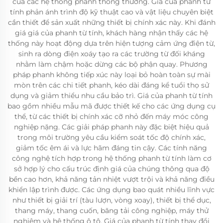
của các hệ thống phanh thông thường. Giá của phanh từ
tính phản ánh trình độ kỹ thuật cao và vật liệu chuyên biệt
cần thiết để sản xuất những thiết bị chính xác này. Khi đánh
giá giá của phanh từ tính, khách hàng nhận thấy các hệ
thống này hoạt động dựa trên hiện tượng cảm ứng điện từ,
sinh ra dòng điện xoáy tạo ra các trường từ đối kháng
nhằm làm chậm hoặc dừng các bộ phận quay. Phương
pháp phanh không tiếp xúc này loại bỏ hoàn toàn sự mài
mòn trên các chi tiết phanh, kéo dài đáng kể tuổi thọ sử
dụng và giảm thiểu nhu cầu bảo trì. Giá của phanh từ tính
bao gồm nhiều mẫu mã được thiết kế cho các ứng dụng cụ
thể, từ các thiết bị chính xác cỡ nhỏ đến máy móc công
nghiệp nặng. Các giải pháp phanh này đặc biệt hiệu quả
trong môi trường yêu cầu kiểm soát tốc độ chính xác,
giảm tốc êm ái và lực hãm đáng tin cậy. Các tính năng
công nghệ tích hợp trong hệ thống phanh từ tính làm cơ
sở hợp lý cho cấu trúc định giá của chúng thông qua độ
bền cao hơn, khả năng tản nhiệt vượt trội và khả năng điều
khiển lập trình được. Các ứng dụng bao quát nhiều lĩnh vực
như thiết bị giải trí (tàu lượn, vòng xoay), thiết bị thể dục,
thang máy, thang cuốn, băng tải công nghiệp, máy thử
nghiệm và hệ thống ô tô. Giá của phanh từ tính thay đổi