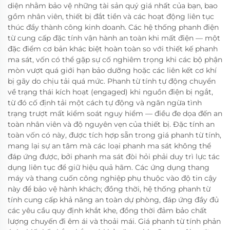
diện nhằm bảo vệ những tài sản quý giá nhất của bạn, bao
gồm nhân viên, thiết bị đắt tiền và các hoạt động liên tục
thúc đẩy thành công kinh doanh. Các hệ thống phanh điện
từ cung cấp đặc tính vận hành an toàn khi mất điện — một
đặc điểm cơ bản khác biệt hoàn toàn so với thiết kế phanh
ma sát, vốn có thể gặp sự cố nghiêm trọng khi các bộ phận
mòn vượt quá giới hạn bảo dưỡng hoặc các liên kết cơ khí
bị gãy do chịu tải quá mức. Phanh từ tính tự động chuyển
về trạng thái kích hoạt (engaged) khi nguồn điện bị ngắt,
từ đó cố định tải một cách tự động và ngăn ngừa tình
trạng trượt mất kiểm soát nguy hiểm — điều đe dọa đến an
toàn nhân viên và độ nguyên vẹn của thiết bị. Đặc tính an
toàn vốn có này, được tích hợp sẵn trong giá phanh từ tính,
mang lại sự an tâm mà các loại phanh ma sát không thể
đáp ứng được, bởi phanh ma sát đòi hỏi phải duy trì lực tác
dụng liên tục để giữ hiệu quả hãm. Các ứng dụng thang
máy và thang cuốn công nghiệp phụ thuộc vào độ tin cậy
này để bảo vệ hành khách; đồng thời, hệ thống phanh từ
tính cung cấp khả năng an toàn dự phòng, đáp ứng đầy đủ
các yêu cầu quy định khắt khe, đồng thời đảm bảo chất
lượng chuyến đi êm ái và thoải mái. Giá phanh từ tính phản