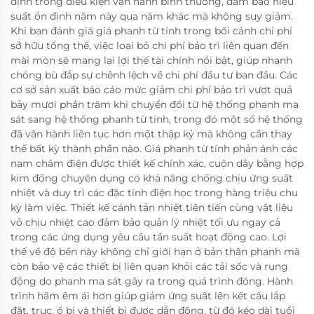
định trong điều kiện vận hành bình thường, đảm bảo hiệu
suất ổn định năm này qua năm khác mà không suy giảm.
Khi bạn đánh giá giá phanh từ tính trong bối cảnh chi phí
sở hữu tổng thể, việc loại bỏ chi phí bảo trì liên quan đến
mài mòn sẽ mang lại lợi thế tài chính nổi bật, giúp nhanh
chóng bù đắp sự chênh lệch về chi phí đầu tư ban đầu. Các
cơ sở sản xuất báo cáo mức giảm chi phí bảo trì vượt quá
bảy mươi phần trăm khi chuyển đổi từ hệ thống phanh ma
sát sang hệ thống phanh từ tính, trong đó một số hệ thống
đã vận hành liên tục hơn một thập kỷ mà không cần thay
thế bất kỳ thành phần nào. Giá phanh từ tính phản ánh các
nam châm điện được thiết kế chính xác, cuộn dây bằng hợp
kim đồng chuyên dụng có khả năng chống chịu ứng suất
nhiệt và duy trì các đặc tính điện học trong hàng triệu chu
kỳ làm việc. Thiết kế cánh tản nhiệt tiên tiến cùng vật liệu
vỏ chịu nhiệt cao đảm bảo quản lý nhiệt tối ưu ngay cả
trong các ứng dụng yêu cầu tần suất hoạt động cao. Lợi
thế về độ bền này không chỉ giới hạn ở bản thân phanh mà
còn bảo vệ các thiết bị liên quan khỏi các tải sốc và rung
động do phanh ma sát gây ra trong quá trình đóng. Hành
trình hãm êm ái hơn giúp giảm ứng suất lên kết cấu lắp
đặt, trục, ổ bi và thiết bị được dẫn động, từ đó kéo dài tuổi