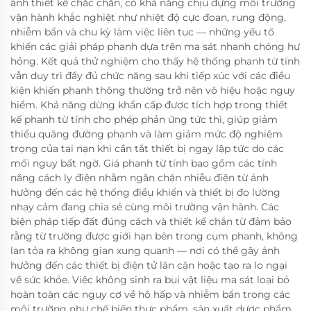
ánh thiết kế chắc chắn, có khả năng chịu đựng môi trường
vận hành khắc nghiệt như nhiệt độ cực đoan, rung động,
nhiễm bẩn và chu kỳ làm việc liên tục — những yếu tố
khiến các giải pháp phanh dựa trên ma sát nhanh chóng hư
hỏng. Kết quả thử nghiệm cho thấy hệ thống phanh từ tính
vẫn duy trì đầy đủ chức năng sau khi tiếp xúc với các điều
kiện khiến phanh thông thường trở nên vô hiệu hoặc nguy
hiểm. Khả năng dừng khẩn cấp được tích hợp trong thiết
kế phanh từ tính cho phép phản ứng tức thì, giúp giảm
thiểu quãng đường phanh và làm giảm mức độ nghiêm
trọng của tai nạn khi cần tắt thiết bị ngay lập tức do các
mối nguy bất ngờ. Giá phanh từ tính bao gồm các tính
năng cách ly điện nhằm ngăn chặn nhiễu điện từ ảnh
hưởng đến các hệ thống điều khiển và thiết bị đo lường
nhạy cảm đang chia sẻ cùng môi trường vận hành. Các
biện pháp tiếp đất đúng cách và thiết kế chắn từ đảm bảo
rằng từ trường được giới hạn bên trong cụm phanh, không
lan tỏa ra không gian xung quanh — nơi có thể gây ảnh
hưởng đến các thiết bị điện tử lân cận hoặc tạo ra lo ngại
về sức khỏe. Việc không sinh ra bụi vật liệu ma sát loại bỏ
hoàn toàn các nguy cơ về hô hấp và nhiễm bẩn trong các
môi trường như chế biến thực phẩm, sản xuất dược phẩm