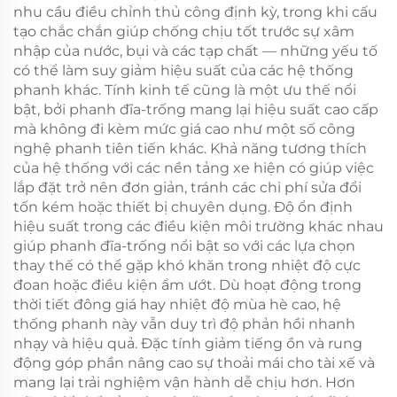
nhu cầu điều chỉnh thủ công định kỳ, trong khi cấu
tạo chắc chắn giúp chống chịu tốt trước sự xâm
nhập của nước, bụi và các tạp chất — những yếu tố
có thể làm suy giảm hiệu suất của các hệ thống
phanh khác. Tính kinh tế cũng là một ưu thế nổi
bật, bởi phanh đĩa-trống mang lại hiệu suất cao cấp
mà không đi kèm mức giá cao như một số công
nghệ phanh tiên tiến khác. Khả năng tương thích
của hệ thống với các nền tảng xe hiện có giúp việc
lắp đặt trở nên đơn giản, tránh các chi phí sửa đổi
tốn kém hoặc thiết bị chuyên dụng. Độ ổn định
hiệu suất trong các điều kiện môi trường khác nhau
giúp phanh đĩa-trống nổi bật so với các lựa chọn
thay thế có thể gặp khó khăn trong nhiệt độ cực
đoan hoặc điều kiện ẩm ướt. Dù hoạt động trong
thời tiết đông giá hay nhiệt độ mùa hè cao, hệ
thống phanh này vẫn duy trì độ phản hồi nhanh
nhạy và hiệu quả. Đặc tính giảm tiếng ồn và rung
động góp phần nâng cao sự thoải mái cho tài xế và
mang lại trải nghiệm vận hành dễ chịu hơn. Hơn