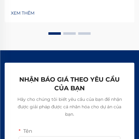
bỏ hiện tượng trượt, tăng năng suất 15–20% và đảm
bảo an toàn không chứa amiăng. Khám phá cách các
XEM THÊM
nhà sản xuất hàng đầu thế giới đạt độ tin cậy 99,8%—
yêu cầu bảng thông số kỹ thuật ngay hôm nay.
NHẬN BÁO GIÁ THEO YÊU CẦU
CỦA BẠN
Hãy cho chúng tôi biết yêu cầu của bạn để nhận
được giải pháp được cá nhân hóa cho dự án của
bạn.
Tên