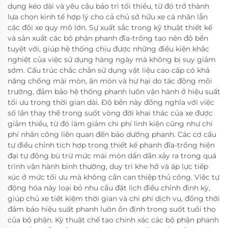
dụng kéo dài và yêu cầu bảo trì tối thiểu, từ đó trở thành
lựa chọn kinh tế hợp lý cho cả chủ sở hữu xe cá nhân lẫn
các đội xe quy mô lớn. Sự xuất sắc trong kỹ thuật thiết kế
và sản xuất các bộ phận phanh đĩa-trống tạo nên độ bền
tuyệt vời, giúp hệ thống chịu được những điều kiện khắc
nghiệt của việc sử dụng hàng ngày mà không bị suy giảm
sớm. Cấu trúc chắc chắn sử dụng vật liệu cao cấp có khả
năng chống mài mòn, ăn mòn và hư hại do tác động môi
trường, đảm bảo hệ thống phanh luôn vận hành ở hiệu suất
tối ưu trong thời gian dài. Độ bền này đồng nghĩa với việc
số lần thay thế trong suốt vòng đời khai thác của xe được
giảm thiểu, từ đó làm giảm chi phí linh kiện cũng như chi
phí nhân công liên quan đến bảo dưỡng phanh. Các cơ cấu
tự điều chỉnh tích hợp trong thiết kế phanh đĩa-trống hiện
đại tự động bù trừ mức mài mòn dần dần xảy ra trong quá
trình vận hành bình thường, duy trì khe hở và áp lực tiếp
xúc ở mức tối ưu mà không cần can thiệp thủ công. Việc tự
động hóa này loại bỏ nhu cầu đặt lịch điều chỉnh định kỳ,
giúp chủ xe tiết kiệm thời gian và chi phí dịch vụ, đồng thời
đảm bảo hiệu suất phanh luôn ổn định trong suốt tuổi thọ
của bộ phận. Kỹ thuật chế tạo chính xác các bộ phận phanh