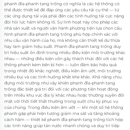
phanh đĩa-phanh tang trống có nghĩa là các hệ thống có
thể được thiết kế để đáp ứng các yêu cầu tải cụ thể — từ
các ứng dụng tải vừa phải đến các tình huống tải cực nặng
đòi hỏi lực hãm khổng lồ. Sự linh hoạt này cho phép các
nhà sản xuất và người vận hành phương tiện lựa chọn cấu
hình phanh đĩa-phanh tang trống phù hợp chính xác với
nhu cầu vận hành của họ, mà không cần thiết kế dư thừa
hay làm giảm hiệu suất. Phanh đĩa-phanh tang trống duy
trì hiệu suất ổn định trong nhiều điều kiện môi trường khác
nhau — những điều kiện vốn gây thách thức đối với các hệ
thống phanh kém bền bỉ hơn — luôn đảm bảo hiệu quả
trong nhiệt độ khắc nghiệt, điều kiện ẩm ướt, môi trường
nhiều bụi và các tình huống khắt khe khác. Khả năng chịu
đựng môi trường như vậy khiến phanh đĩa-phanh tang
trống đặc biệt giá trị đối với các phương tiện hoạt động
trên nhiều khu vực địa lý khác nhau hoặc thường xuyên đối
mặt với thời tiết thất thường trong suốt chu kỳ phục vụ
của chúng. Trong điều kiện ẩm ướt — khi một số hệ thống
phanh gặp phải hiện tượng giảm ma sát và tăng khoảng
cách hãm — thiết kế phanh đĩa-phanh tang trống tích hợp
các tính năng giúp tản nước nhanh chóng và duy trì tiếp