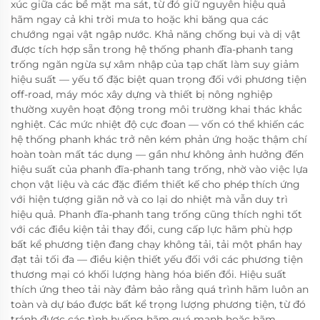
xúc giữa các bề mặt ma sát, từ đó giữ nguyên hiệu quả
hãm ngay cả khi trời mưa to hoặc khi băng qua các
chướng ngại vật ngập nước. Khả năng chống bụi và dị vật
được tích hợp sẵn trong hệ thống phanh đĩa-phanh tang
trống ngăn ngừa sự xâm nhập của tạp chất làm suy giảm
hiệu suất — yếu tố đặc biệt quan trọng đối với phương tiện
off-road, máy móc xây dựng và thiết bị nông nghiệp
thường xuyên hoạt động trong môi trường khai thác khắc
nghiệt. Các mức nhiệt độ cực đoan — vốn có thể khiến các
hệ thống phanh khác trở nên kém phản ứng hoặc thậm chí
hoàn toàn mất tác dụng — gần như không ảnh hưởng đến
hiệu suất của phanh đĩa-phanh tang trống, nhờ vào việc lựa
chọn vật liệu và các đặc điểm thiết kế cho phép thích ứng
với hiện tượng giãn nở và co lại do nhiệt mà vẫn duy trì
hiệu quả. Phanh đĩa-phanh tang trống cũng thích nghi tốt
với các điều kiện tải thay đổi, cung cấp lực hãm phù hợp
bất kể phương tiện đang chạy không tải, tải một phần hay
đạt tải tối đa — điều kiện thiết yếu đối với các phương tiện
thương mại có khối lượng hàng hóa biến đổi. Hiệu suất
thích ứng theo tải này đảm bảo rằng quá trình hãm luôn an
toàn và dự báo được bất kể trọng lượng phương tiện, từ đó
tránh được các tình huống hãm quá mạnh hoặc hãm