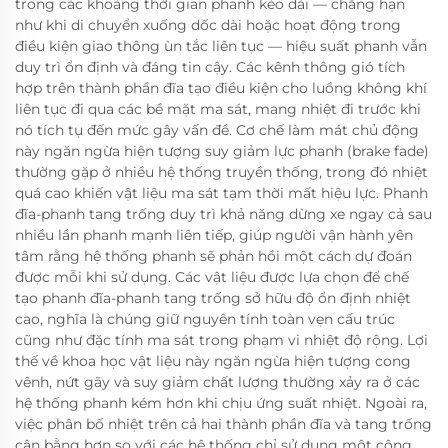
trong các khoảng thời gian phanh kéo dài — chẳng hạn
như khi di chuyển xuống dốc dài hoặc hoạt động trong
điều kiện giao thông ùn tắc liên tục — hiệu suất phanh vẫn
duy trì ổn định và đáng tin cậy. Các kênh thông gió tích
hợp trên thành phần đĩa tạo điều kiện cho luồng không khí
liên tục đi qua các bề mặt ma sát, mang nhiệt đi trước khi
nó tích tụ đến mức gây vấn đề. Cơ chế làm mát chủ động
này ngăn ngừa hiện tượng suy giảm lực phanh (brake fade)
thường gặp ở nhiều hệ thống truyền thống, trong đó nhiệt
quá cao khiến vật liệu ma sát tạm thời mất hiệu lực. Phanh
đĩa-phanh tang trống duy trì khả năng dừng xe ngay cả sau
nhiều lần phanh mạnh liên tiếp, giúp người vận hành yên
tâm rằng hệ thống phanh sẽ phản hồi một cách dự đoán
được mỗi khi sử dụng. Các vật liệu được lựa chọn để chế
tạo phanh đĩa-phanh tang trống sở hữu độ ổn định nhiệt
cao, nghĩa là chúng giữ nguyên tính toàn vẹn cấu trúc
cũng như đặc tính ma sát trong phạm vi nhiệt độ rộng. Lợi
thế về khoa học vật liệu này ngăn ngừa hiện tượng cong
vênh, nứt gãy và suy giảm chất lượng thường xảy ra ở các
hệ thống phanh kém hơn khi chịu ứng suất nhiệt. Ngoài ra,
việc phân bố nhiệt trên cả hai thành phần đĩa và tang trống
cân bằng hơn so với các hệ thống chỉ sử dụng một công