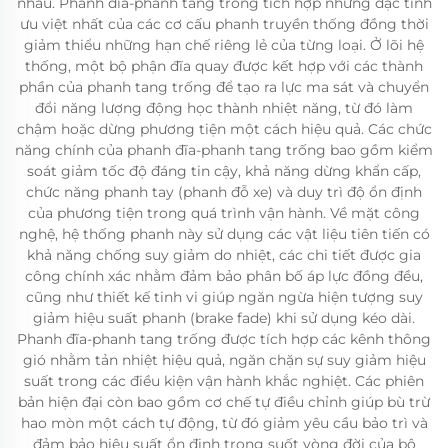
nhau. Phanh đĩa-phanh tang trống tích hợp những đặc tính
ưu việt nhất của các cơ cấu phanh truyền thống đồng thời
giảm thiểu những hạn chế riêng lẻ của từng loại. Ở lõi hệ
thống, một bộ phận đĩa quay được kết hợp với các thành
phần của phanh tang trống để tạo ra lực ma sát và chuyển
đổi năng lượng động học thành nhiệt năng, từ đó làm
chậm hoặc dừng phương tiện một cách hiệu quả. Các chức
năng chính của phanh đĩa-phanh tang trống bao gồm kiểm
soát giảm tốc độ đáng tin cậy, khả năng dừng khẩn cấp,
chức năng phanh tay (phanh đỗ xe) và duy trì độ ổn định
của phương tiện trong quá trình vận hành. Về mặt công
nghệ, hệ thống phanh này sử dụng các vật liệu tiên tiến có
khả năng chống suy giảm do nhiệt, các chi tiết được gia
công chính xác nhằm đảm bảo phân bố áp lực đồng đều,
cũng như thiết kế tinh vi giúp ngăn ngừa hiện tượng suy
giảm hiệu suất phanh (brake fade) khi sử dụng kéo dài.
Phanh đĩa-phanh tang trống được tích hợp các kênh thông
gió nhằm tản nhiệt hiệu quả, ngăn chặn sự suy giảm hiệu
suất trong các điều kiện vận hành khắc nghiệt. Các phiên
bản hiện đại còn bao gồm cơ chế tự điều chỉnh giúp bù trừ
hao mòn một cách tự động, từ đó giảm yêu cầu bảo trì và
đảm bảo hiệu suất ổn định trong suốt vòng đời của bộ