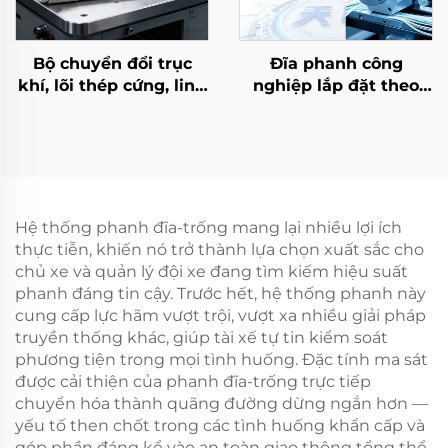
Bộ chuyển đổi trục
Đĩa phanh công
khí, lõi thép cứng, linh
nghiệp lắp đặt theo
hoạt, đường kính 3–6
phương ngang, lõi
inch, phụ tùng máy in
phanh khí nén, ổ bi –
nhà máy sản xuất trực
tiếp
Hệ thống phanh đĩa-trống mang lại nhiều lợi ích
thực tiễn, khiến nó trở thành lựa chọn xuất sắc cho
chủ xe và quản lý đội xe đang tìm kiếm hiệu suất
phanh đáng tin cậy. Trước hết, hệ thống phanh này
cung cấp lực hãm vượt trội, vượt xa nhiều giải pháp
truyền thống khác, giúp tài xế tự tin kiểm soát
phương tiện trong mọi tình huống. Đặc tính ma sát
được cải thiện của phanh đĩa-trống trực tiếp
chuyển hóa thành quãng đường dừng ngắn hơn —
yếu tố then chốt trong các tình huống khẩn cấp và
góp phần đáng kể vào an toàn giao thông tổng thể.