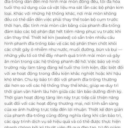
đĩa-trống dẫn đến mô hình mài mòn đồng đều, tối đa hóa
tuổi thọ sử dụng của cả vật liệu ma sát lẫn các bộ phận kim
loại. Khác với những hệ thống khác, nơi mài mòn không
đều có thể dẫn đến việc phải thay thế toàn bộ cụm trước
thời hạn, đặc tính mài mòn cân bằng của phanh đĩa-trống
đảm bảo các bộ phận đạt hết tiềm năng phục vụ trước khi
cần thay thế. Thiết kế kín (sealed) có sẵn trên nhiều cấu
hình phanh đĩa-trống bảo vệ các bộ phận then chốt khỏi
các chất gây ô nhiễm như nước, muối đường, bùn và bụi —
những yếu tố có thể đẩy nhanh quá trình mài mòn và gây
ăn mòn trong các hệ thống phanh để hở. Việc bảo vệ môi
trường này làm tăng đáng kể tuổi thọ linh kiện, đặc biệt đối
với xe hoạt động trong điều kiện khắc nghiệt hoặc khí hậu
khó khăn. Chu kỳ bảo trì đối với phanh đĩa-trống thường
dài hơn so với các hệ thống thay thế khác, giúp xe duy trì
thời gian vận hành lâu hơn giữa các lần bảo dưỡng định kỳ.
Thời gian hoạt động tăng lên này trực tiếp cải thiện năng
suất đối với các hoạt động thương mại, nơi tính sẵn sàng
của xe ảnh hưởng trực tiếp đến lợi nhuận. Thiết kế đơn giản
của phanh đĩa-trống cũng đồng nghĩa rằng khi cần bảo trì,
các quy trình dịch vụ sẽ hiệu quả và có thể được thực hiện
nhanh chóng bởi kỹ thuật viên đã qua đào tạo, từ đó giảm