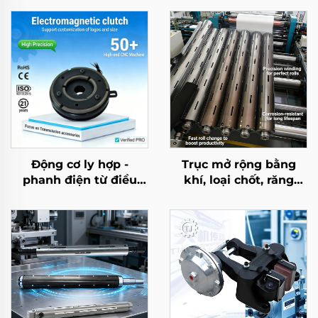
Động cơ ly hợp -
Trục mở rộng bằng
phanh điện từ điều
khí, loại chốt, răng
chỉnh mô-men xoắn
then (spline), thép, lõi
TJ-C, 24 VDC, 8 W, có
ổ bi bơm hơi dùng cho
bạc đạn, dùng cho
máy cuộn lại
máy móc dệt