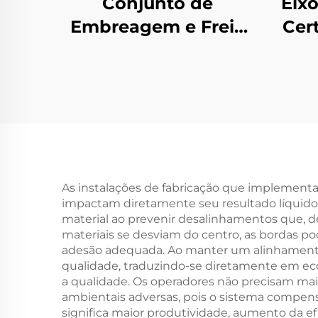
Conjunto de
Eixo
Embreagem e Freio
Cert
Eletromagnéticos
G
Tianji 24 V, Aço, OEM,
Al
Personalizável para
Tê
Copiadora
As instalações de fabricação que implementa
impactam diretamente seu resultado líquido e
material ao prevenir desalinhamentos que, d
materiais se desviam do centro, as bordas po
adesão adequada. Ao manter um alinhamento 
qualidade, traduzindo-se diretamente em e
a qualidade. Os operadores não precisam mai
ambientais adversas, pois o sistema compens
significa maior produtividade, aumento da e