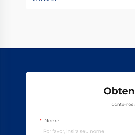
embreagens eletromagnéticas TJ-A
eliminam o deslizamento,
aumentam a produtividade em 15–
20% e garantem segurança livre de
amianto. Descubra como os
principais fabricantes globais
alcançam 99,8% de confiabilidade —
solicite uma ficha técnica hoje.
Obten
Conte-nos 
Nome