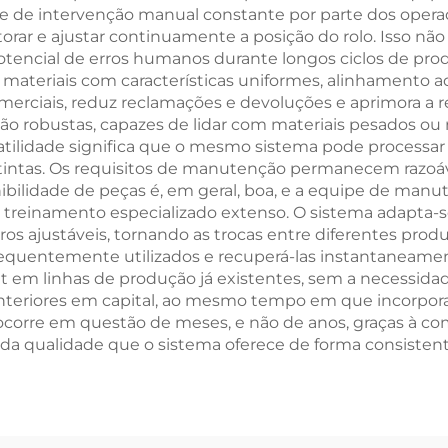
de de intervenção manual constante por parte dos opera
torar e ajustar continuamente a posição do rolo. Isso nã
tencial de erros humanos durante longos ciclos de pro
em materiais com características uniformes, alinhament
omerciais, reduz reclamações e devoluções e aprimora a
ção robustas, capazes de lidar com materiais pesados ou r
satilidade significa que o mesmo sistema pode processa
tintas. Os requisitos de manutenção permanecem razoáv
nibilidade de peças é, em geral, boa, e a equipe de manu
e treinamento especializado extenso. O sistema adapta-s
s ajustáveis, tornando as trocas entre diferentes produ
requentemente utilizados e recuperá-las instantaneamen
fit em linhas de produção já existentes, sem a necessid
teriores em capital, ao mesmo tempo em que incorpora
corre em questão de meses, e não de anos, graças à co
da qualidade que o sistema oferece de forma consisten