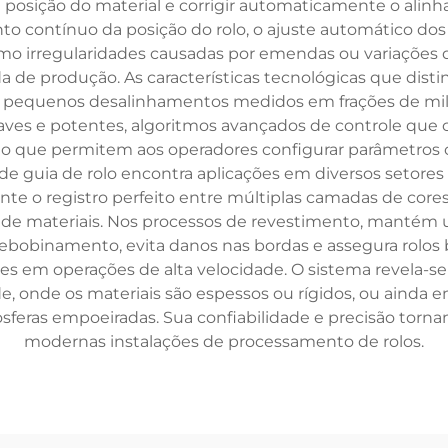
a posição do material e corrigir automaticamente o alin
 contínuo da posição do rolo, o ajuste automático dos r
o irregularidades causadas por emendas ou variações 
a de produção. As características tecnológicas que dis
pequenos desalinhamentos medidos em frações de milím
es e potentes, algoritmos avançados de controle que ca
rio que permitem aos operadores configurar parâmetros c
 de guia de rolo encontra aplicações em diversos setores 
rante o registro perfeito entre múltiplas camadas de cor
de materiais. Nos processos de revestimento, mantém u
e rebobinamento, evita danos nas bordas e assegura rolo
es em operações de alta velocidade. O sistema revela-se
de, onde os materiais são espessos ou rígidos, ou ainda
sferas empoeiradas. Sua confiabilidade e precisão to
modernas instalações de processamento de rolos.