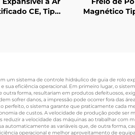
 Expansível a Ar
Freio de Pó
ificado CE, Tipo
Magnético Ti
arra, Liga de
Micro, 24 V C
umínio, Roletes
Silencioso 
xteis de Baixo
Ecologicamen
Atrito
Correto, par
Controle de Te
em Peças pa
Fabricação de 
m um sistema de controle hidráulico de guia de rolo ex
 sua eficiência operacional. Em primeiro lugar, o siste
e outra forma, resultariam em produtos defeituosos, exi
dem sofrer danos, a impressão pode ocorrer fora das áre
perfeito, o sistema garante que praticamente cada me
conomia de custos. A velocidade de produção pode ser
s reduzir a velocidade das máquinas ao trabalhar com m
a automaticamente as variáveis que, de outra forma, ca
ficiência operacional e melhor aproveitamento de equi