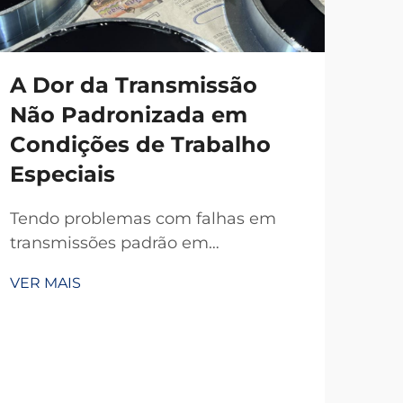
A Dor da Transmissão
Não Padronizada em
Condições de Trabalho
Especiais
Tendo problemas com falhas em
transmissões padrão em
temperaturas extremas, poeira ou
VER MAIS
espaços apertados? A TianJi, com 20
anos de P&D, oferece embreagens e
freios personalizados confiáveis —
projetados conforme suas
especificações exatas. Solicite hoje