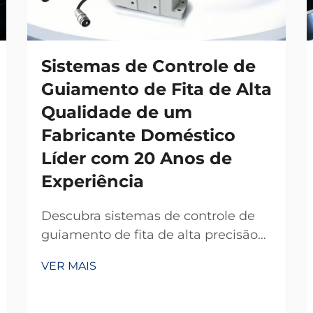
Sistemas de Controle de
Guiamento de Fita de Alta
Qualidade de um
Fabricante Doméstico
Líder com 20 Anos de
Experiência
Descubra sistemas de controle de
guiamento de fita de alta precisão
de um fabricante doméstico
VER MAIS
confiável com 20 anos de
experiência em P&D. Reduza
desperdícios, aumente a eficiência e