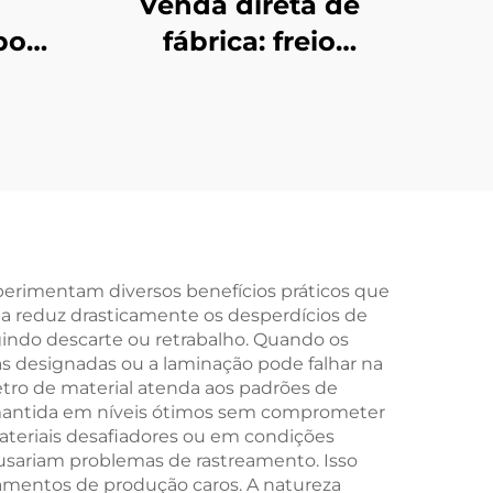
Venda direta de
po
fábrica: freio
C,
eletromagnético CC
e
24 V para motor
te
elétrico com redutor
a
CA, uso agrícola e
nsão
industrial, novo
ra
Sacos
perimentam diversos benefícios práticos que
ma reduz drasticamente os desperdícios de
gindo descarte ou retrabalho. Quando os
as designadas ou a laminação pode falhar na
tro de material atenda aos padrões de
 mantida em níveis ótimos sem comprometer
ateriais desafiadores ou em condições
usariam problemas de rastreamento. Isso
pamentos de produção caros. A natureza