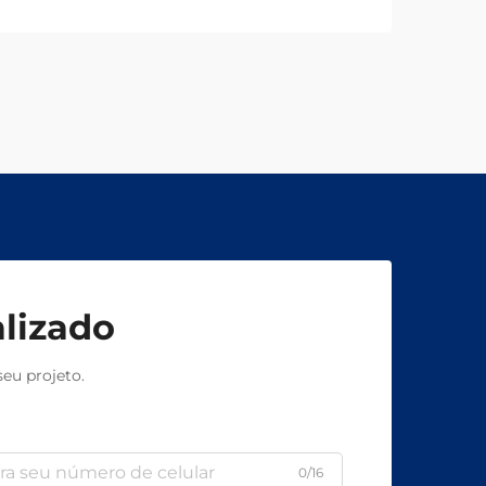
uma consulta técnica gratuita.
lizado
eu projeto.
0/16