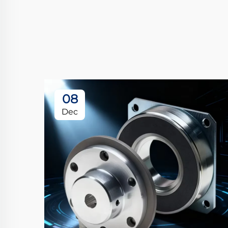
08
Dec