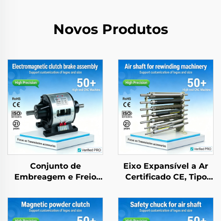
Novos Produtos
Conjunto de
Eixo Expansível a Ar
Embreagem e Freio
Certificado CE, Tipo
Eletromagnéticos
Garra, Liga de
Tianji 24 V, Aço, OEM,
Alumínio, Roletes
Personalizável para
Têxteis de Baixo Atrito
Copiadora