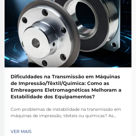
Dificuldades na Transmissão em Máquinas
de Impressão/Têxtil/Química: Como as
Embreagens Eletromagnéticas Melhoram a
Estabilidade dos Equipamentos?
Com problemas de instabilidade na transmissão em
máquinas de impressão, têxteis ou químicas? As
embreagens eletromagnéticas TJ-A eliminam o
deslizamento, aumentam a produtividade em 15–20%
VER MAIS
e garantem segurança livre de amianto. Descubra