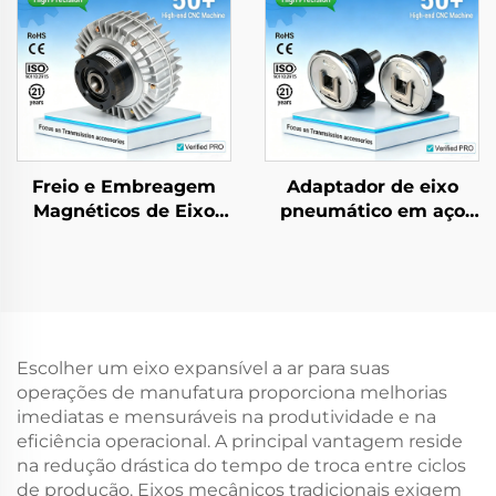
Freio e Embreagem
Adaptador de eixo
Magnéticos de Eixo
pneumático em aço
Duplo ou Eixo Único,
inoxidável com
Controlador de Tensão
montagem por base,
de 24 V, 2,5–40 kg
dispositivos de
segurança (chucks) e
rolamento, modelo 35
Escolher um eixo expansível a ar para suas
operações de manufatura proporciona melhorias
imediatas e mensuráveis na produtividade e na
eficiência operacional. A principal vantagem reside
na redução drástica do tempo de troca entre ciclos
de produção. Eixos mecânicos tradicionais exigem