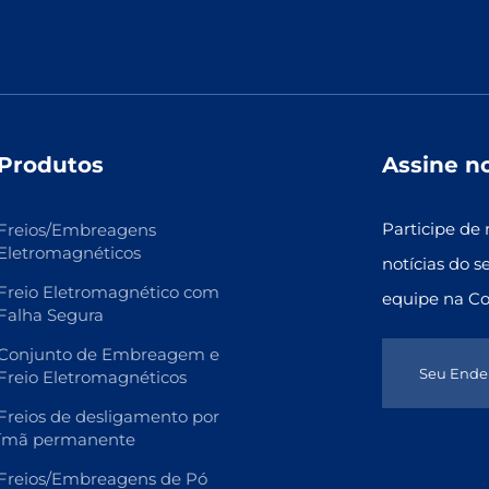
Produtos
Assine n
Participe de 
Freios/Embreagens
Eletromagnéticos
notícias do s
Freio Eletromagnético com
equipe na C
Falha Segura
Conjunto de Embreagem e
Freio Eletromagnéticos
Freios de desligamento por
ímã permanente
Freios/Embreagens de Pó