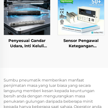
Penyesuai Gandar
Sensor Pengawal
Udara, Inti Keluli
Ketegangan
Tegar, Fleksibel, Saiz 3
Automatik Auto Tianji
dan 6 Inci, Komponen
untuk Mesin
Mesin Percetakan
Percetakan dan
Pengepakan
Sumbu pneumatik memberikan manfaat
penjimatan masa yang luar biasa yang secara
langsung memberi kesan kepada keuntungan
bersih anda dengan mengurangkan masa
penukaran gulungan daripada beberapa minit
kepada hanya beberapa saat sahaja. Operator anda