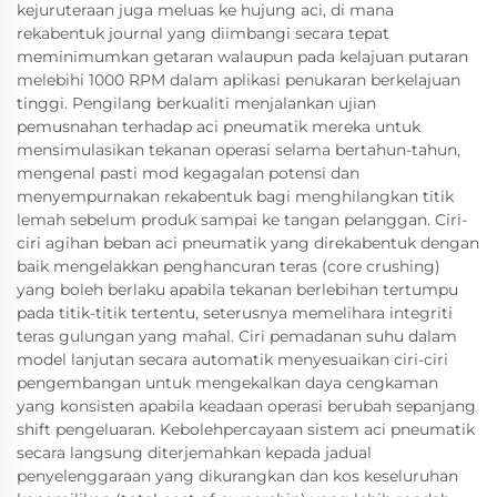
kejuruteraan juga meluas ke hujung aci, di mana
rekabentuk journal yang diimbangi secara tepat
meminimumkan getaran walaupun pada kelajuan putaran
melebihi 1000 RPM dalam aplikasi penukaran berkelajuan
tinggi. Pengilang berkualiti menjalankan ujian
pemusnahan terhadap aci pneumatik mereka untuk
mensimulasikan tekanan operasi selama bertahun-tahun,
mengenal pasti mod kegagalan potensi dan
menyempurnakan rekabentuk bagi menghilangkan titik
lemah sebelum produk sampai ke tangan pelanggan. Ciri-
ciri agihan beban aci pneumatik yang direkabentuk dengan
baik mengelakkan penghancuran teras (core crushing)
yang boleh berlaku apabila tekanan berlebihan tertumpu
pada titik-titik tertentu, seterusnya memelihara integriti
teras gulungan yang mahal. Ciri pemadanan suhu dalam
model lanjutan secara automatik menyesuaikan ciri-ciri
pengembangan untuk mengekalkan daya cengkaman
yang konsisten apabila keadaan operasi berubah sepanjang
shift pengeluaran. Kebolehpercayaan sistem aci pneumatik
secara langsung diterjemahkan kepada jadual
penyelenggaraan yang dikurangkan dan kos keseluruhan