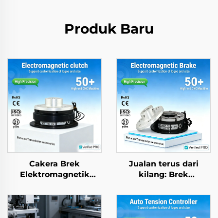
Produk Baru
Cakera Brek
Jualan terus dari
Elektromagnetik
kilang: Brek
Industri dan Gear
Elektromagnetik DC
Cengkam, Teras Motor
24 V untuk Motor Gear
Siri Penuh Tianji
AC, Pertanian dan
Baharu
Industri, Baharu