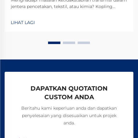
Menghadapi masalah ketidakstabilan transmisi dalam
jentera pencetakan, tekstil, atau kimia? Kopling
elektromagnetik TJ-A menghilangkan gelinciran,
meningkatkan keluaran sebanyak 15–20%, dan
LIHAT LAGI
memastikan keselamatan tanpa asbes. Ketahui
bagaimana pengilang terkemuka global mencapai
kebolehpercayaan 99.8%—minta borang spesifikasi
hari ini.
DAPATKAN QUOTATION
CUSTOM ANDA
Beritahu kami keperluan anda dan dapatkan
penyelesaian yang disesuaikan untuk projek
anda.