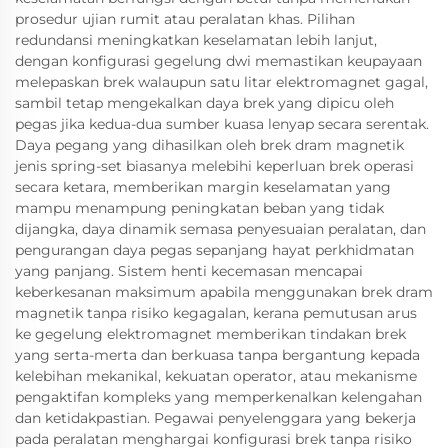
prosedur ujian rumit atau peralatan khas. Pilihan
redundansi meningkatkan keselamatan lebih lanjut,
dengan konfigurasi gegelung dwi memastikan keupayaan
melepaskan brek walaupun satu litar elektromagnet gagal,
sambil tetap mengekalkan daya brek yang dipicu oleh
pegas jika kedua-dua sumber kuasa lenyap secara serentak.
Daya pegang yang dihasilkan oleh brek dram magnetik
jenis spring-set biasanya melebihi keperluan brek operasi
secara ketara, memberikan margin keselamatan yang
mampu menampung peningkatan beban yang tidak
dijangka, daya dinamik semasa penyesuaian peralatan, dan
pengurangan daya pegas sepanjang hayat perkhidmatan
yang panjang. Sistem henti kecemasan mencapai
keberkesanan maksimum apabila menggunakan brek dram
magnetik tanpa risiko kegagalan, kerana pemutusan arus
ke gegelung elektromagnet memberikan tindakan brek
yang serta-merta dan berkuasa tanpa bergantung kepada
kelebihan mekanikal, kekuatan operator, atau mekanisme
pengaktifan kompleks yang memperkenalkan kelengahan
dan ketidakpastian. Pegawai penyelenggara yang bekerja
pada peralatan menghargai konfigurasi brek tanpa risiko