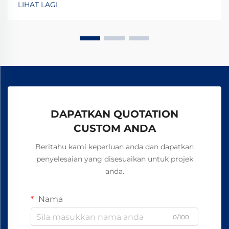
LIHAT LAGI
memastikan keselamatan tanpa asbes. Ketahui
bagaimana pengilang terkemuka global mencapai
kebolehpercayaan 99.8%—minta borang spesifikasi
hari ini.
DAPATKAN QUOTATION
CUSTOM ANDA
Beritahu kami keperluan anda dan dapatkan
penyelesaian yang disesuaikan untuk projek
anda.
Nama
0/100