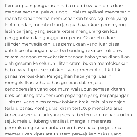
Kemampuan pengurusan haba membezakan brek dram
magnet sebagai pelaku unggul dalam aplikasi mencabar di
mana tekanan terma memusnahkan teknologi brek yang
lebih rendah, memberikan jangka hayat komponen yang
lebih panjang yang secara ketara mengurangkan kos
penggantian dan gangguan operasi. Geometri dram
silinder menyediakan luas permukaan yang luar biasa
untuk pembuangan haba berbanding reka bentuk brek
cakera, dengan menyebarkan tenaga haba yang dihasilkan
oleh geseran ke seluruh lilitan dram, bukan memfokuskan
haba pada tapak sentuh kecil yang mencipta titik-titik
panas merosakkan. Pengagihan haba yang luas ini
mengekalkan suhu bahan geseran dalam julat
pengoperasian yang optimum walaupun semasa kitaran
brek berulang atau tempoh pegangan yang berpanjangan
—situasi yang akan menyebabkan brek jenis lain menjadi
terlalu panas. Konfigurasi dram tertutup mencipta arus
konveksi semula jadi yang secara berterusan menarik udara
sejuk melalui lubang ventilasi, mengalir merentasi
permukaan geseran untuk membawa haba pergi tanpa
memerlukan kipas atau sistem penyejukan paksa yang