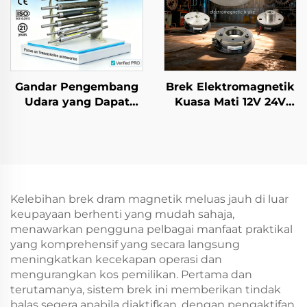
Gandar Pengembang
Brek Elektromagnetik
Udara yang Dapat
Kuasa Mati 12V 24V
Dikembangkan, Saiz
Komponen Transmisi
3–6 Inci, Keluli dan Aloi
Brek Rotasi dan
Aluminium,
Peredam
Bersertifikat CE, Laris
Kelebihan brek dram magnetik meluas jauh di luar
keupayaan berhenti yang mudah sahaja,
menawarkan pengguna pelbagai manfaat praktikal
yang komprehensif yang secara langsung
meningkatkan kecekapan operasi dan
mengurangkan kos pemilikan. Pertama dan
terutamanya, sistem brek ini memberikan tindak
balas segera apabila diaktifkan, dengan pengaktifan