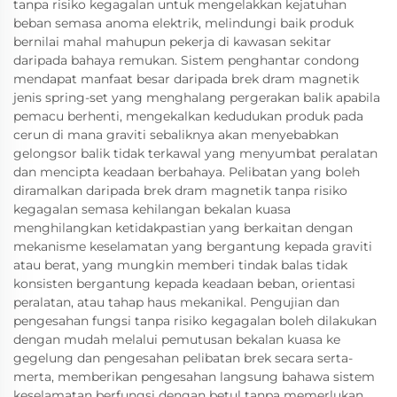
tanpa risiko kegagalan untuk mengelakkan kejatuhan
beban semasa anoma elektrik, melindungi baik produk
bernilai mahal mahupun pekerja di kawasan sekitar
daripada bahaya remukan. Sistem penghantar condong
mendapat manfaat besar daripada brek dram magnetik
jenis spring-set yang menghalang pergerakan balik apabila
pemacu berhenti, mengekalkan kedudukan produk pada
cerun di mana graviti sebaliknya akan menyebabkan
gelongsor balik tidak terkawal yang menyumbat peralatan
dan mencipta keadaan berbahaya. Pelibatan yang boleh
diramalkan daripada brek dram magnetik tanpa risiko
kegagalan semasa kehilangan bekalan kuasa
menghilangkan ketidakpastian yang berkaitan dengan
mekanisme keselamatan yang bergantung kepada graviti
atau berat, yang mungkin memberi tindak balas tidak
konsisten bergantung kepada keadaan beban, orientasi
peralatan, atau tahap haus mekanikal. Pengujian dan
pengesahan fungsi tanpa risiko kegagalan boleh dilakukan
dengan mudah melalui pemutusan bekalan kuasa ke
gegelung dan pengesahan pelibatan brek secara serta-
merta, memberikan pengesahan langsung bahawa sistem
keselamatan berfungsi dengan betul tanpa memerlukan