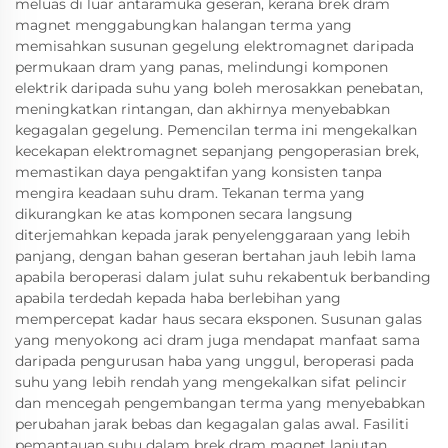
meluas di luar antaramuka geseran, kerana brek dram
magnet menggabungkan halangan terma yang
memisahkan susunan gegelung elektromagnet daripada
permukaan dram yang panas, melindungi komponen
elektrik daripada suhu yang boleh merosakkan penebatan,
meningkatkan rintangan, dan akhirnya menyebabkan
kegagalan gegelung. Pemencilan terma ini mengekalkan
kecekapan elektromagnet sepanjang pengoperasian brek,
memastikan daya pengaktifan yang konsisten tanpa
mengira keadaan suhu dram. Tekanan terma yang
dikurangkan ke atas komponen secara langsung
diterjemahkan kepada jarak penyelenggaraan yang lebih
panjang, dengan bahan geseran bertahan jauh lebih lama
apabila beroperasi dalam julat suhu rekabentuk berbanding
apabila terdedah kepada haba berlebihan yang
mempercepat kadar haus secara eksponen. Susunan galas
yang menyokong aci dram juga mendapat manfaat sama
daripada pengurusan haba yang unggul, beroperasi pada
suhu yang lebih rendah yang mengekalkan sifat pelincir
dan mencegah pengembangan terma yang menyebabkan
perubahan jarak bebas dan kegagalan galas awal. Fasiliti
pemantauan suhu dalam brek dram magnet lanjutan