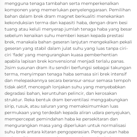
mengguna tenaga tambahan serta memperkenalkan
komponen yang memerlukan penyelenggaraan. Pemilihan
bahan dalam brek dram magnet berkualiti menekankan
kekonduksian terma dan kapasiti haba, dengan dram besi
tuang atau keluli menyerap jumlah tenaga haba yang besar
sebelum kenaikan suhu memberi kesan kepada prestasi
brek, manakala bahan geseran lanjutan mengekalkan pekali
geseran yang stabil dalam julat suhu yang luas tanpa ciri-
ciri 'fade' yang mengurangkan kuasa pemberhentian
apabila lapisan brek konvensional menjadi terlalu panas.
Jisim susunan dram itu sendiri berfungsi sebagai takungan
terma, menyimpan tenaga haba semasa siri brek intensif
dan melepaskannya secara beransur-ansur semasa tempoh
tidak aktif, mencegah lonjakan suhu yang menyebabkan
degradasi bahan, keruntuhan pelincir, dan kerosakan
struktur. Reka bentuk dram berventilasi menggabungkan
sirip, rusuk, atau saluran yang memaksimumkan luas
permukaan yang terdedah kepada aliran udara penyejukan,
mempercepat pemindahan haba ke persekitaran dan
mengurangkan masa yang diperlukan untuk normalisasi
suhu brek antara kitaran pengoperasian. Pengurusan haba