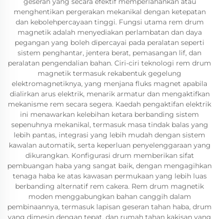
geseran yang secara efektif memperlahankan atau
menghentikan pergerakan mekanikal dengan ketepatan
dan kebolehpercayaan tinggi. Fungsi utama rem drum
magnetik adalah menyediakan perlambatan dan daya
pegangan yang boleh dipercayai pada peralatan seperti
sistem penghantar, jentera berat, pemasangan lif, dan
peralatan pengendalian bahan. Ciri-ciri teknologi rem drum
magnetik termasuk rekabentuk gegelung
elektromagnetiknya, yang menjana fluks magnet apabila
dialirkan arus elektrik, menarik armatur dan mengaktifkan
mekanisme rem secara segera. Kaedah pengaktifan elektrik
ini menawarkan kelebihan ketara berbanding sistem
sepenuhnya mekanikal, termasuk masa tindak balas yang
lebih pantas, integrasi yang lebih mudah dengan sistem
kawalan automatik, serta keperluan penyelenggaraan yang
dikurangkan. Konfigurasi drum memberikan sifat
pembuangan haba yang sangat baik, dengan mengagihkan
tenaga haba ke atas kawasan permukaan yang lebih luas
berbanding alternatif rem cakera. Rem drum magnetik
moden menggabungkan bahan canggih dalam
pembinaannya, termasuk lapisan geseran tahan haba, drum
yang dimesin dengan tepat, dan rumah tahan kakisan yang