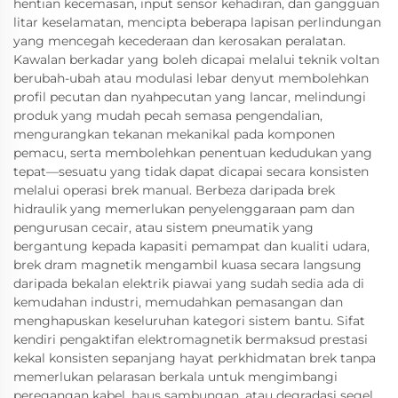
hentian kecemasan, input sensor kehadiran, dan gangguan
litar keselamatan, mencipta beberapa lapisan perlindungan
yang mencegah kecederaan dan kerosakan peralatan.
Kawalan berkadar yang boleh dicapai melalui teknik voltan
berubah-ubah atau modulasi lebar denyut membolehkan
profil pecutan dan nyahpecutan yang lancar, melindungi
produk yang mudah pecah semasa pengendalian,
mengurangkan tekanan mekanikal pada komponen
pemacu, serta membolehkan penentuan kedudukan yang
tepat—sesuatu yang tidak dapat dicapai secara konsisten
melalui operasi brek manual. Berbeza daripada brek
hidraulik yang memerlukan penyelenggaraan pam dan
pengurusan cecair, atau sistem pneumatik yang
bergantung kepada kapasiti pemampat dan kualiti udara,
brek dram magnetik mengambil kuasa secara langsung
daripada bekalan elektrik piawai yang sudah sedia ada di
kemudahan industri, memudahkan pemasangan dan
menghapuskan keseluruhan kategori sistem bantu. Sifat
kendiri pengaktifan elektromagnetik bermaksud prestasi
kekal konsisten sepanjang hayat perkhidmatan brek tanpa
memerlukan pelarasan berkala untuk mengimbangi
peregangan kabel, haus sambungan, atau degradasi segel