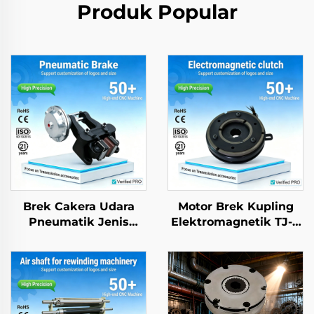
Produk Popular
Brek Cakera Udara
Motor Brek Kupling
Pneumatik Jenis
Elektromagnetik TJ-C
Menegak dan
Boleh Laras Daya Kilas
Melintang DBG DBH,
24 VDC 8 W dengan
Kaliper Industri
Galas untuk jentera
tekstil