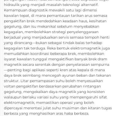
hidraulik yang menjadi masalah teknologi alternatif.
Kemampuan diagnostik mewakili satu lagi dimensi
kawalan tepat, di mana pemantauan tarikan arus semasa
pengaktifan brek mendedahkan keadaan haus, kesihatan
gegelung, dan isu mekanikal sebelum menyebabkan
kegagalan, membolehkan strategi penyelenggaraan
berjadual yang menjadualkan servis semasa tempoh henti
yang dirancang—bukan sebagai tindak balas terhadap
kegagalan tak terduga. Reka bentuk elektromagnetik juga
memudahkan koordinasi beberapa brek, membolehkan
isyarat kawalan tunggal mengaktifkan banyak brek dram
magnetik secara serentak dengan penyelarasan sempurna
—penting bagi aplikasi seperti kren atas kepala di mana
daya brek seimbang mencegah ayunan beban dan tekanan
struktur. Litar pemampasan suhu boleh menyesuaikan
voltan pengaktifan berdasarkan perubahan rintangan
gegelung, mengekalkan daya magnetik yang konsisten
walaupun berlaku variasi suhu yang mempengaruhi sifat
elektromagnetik, memastikan operasi yang boleh
dipercayai merentasi julat suhu musiman dan kitaran tugas
berbeza yang menghasilkan aras haba berbeza.