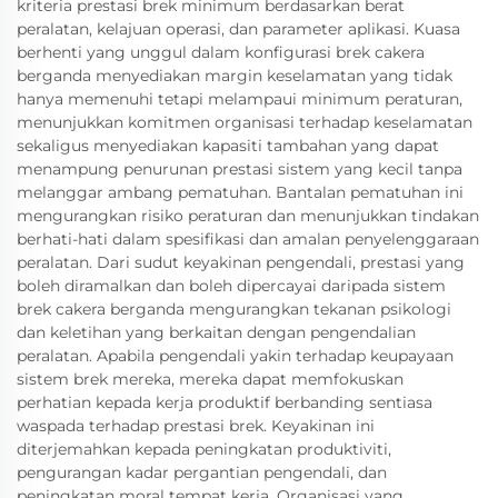
kriteria prestasi brek minimum berdasarkan berat
peralatan, kelajuan operasi, dan parameter aplikasi. Kuasa
berhenti yang unggul dalam konfigurasi brek cakera
berganda menyediakan margin keselamatan yang tidak
hanya memenuhi tetapi melampaui minimum peraturan,
menunjukkan komitmen organisasi terhadap keselamatan
sekaligus menyediakan kapasiti tambahan yang dapat
menampung penurunan prestasi sistem yang kecil tanpa
melanggar ambang pematuhan. Bantalan pematuhan ini
mengurangkan risiko peraturan dan menunjukkan tindakan
berhati-hati dalam spesifikasi dan amalan penyelenggaraan
peralatan. Dari sudut keyakinan pengendali, prestasi yang
boleh diramalkan dan boleh dipercayai daripada sistem
brek cakera berganda mengurangkan tekanan psikologi
dan keletihan yang berkaitan dengan pengendalian
peralatan. Apabila pengendali yakin terhadap keupayaan
sistem brek mereka, mereka dapat memfokuskan
perhatian kepada kerja produktif berbanding sentiasa
waspada terhadap prestasi brek. Keyakinan ini
diterjemahkan kepada peningkatan produktiviti,
pengurangan kadar pergantian pengendali, dan
peningkatan moral tempat kerja. Organisasi yang