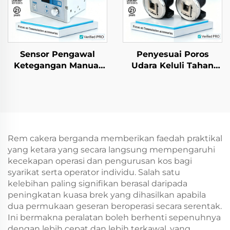
Sensor Pengawal
Penyesuai Poros
Ketegangan Manual
Udara Keluli Tahan
dengan Brek Serbuk
Karat Pemasangan
Magnetik untuk
Tapak Kaki, Cekam
Bahagian Mesin
Keselamatan, Galas
Kertas
Model 35
Rem cakera berganda memberikan faedah praktikal
yang ketara yang secara langsung mempengaruhi
kecekapan operasi dan pengurusan kos bagi
syarikat serta operator individu. Salah satu
kelebihan paling signifikan berasal daripada
peningkatan kuasa brek yang dihasilkan apabila
dua permukaan geseran beroperasi secara serentak.
Ini bermakna peralatan boleh berhenti sepenuhnya
dengan lebih cepat dan lebih terkawal, yang