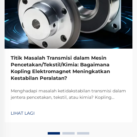
Titik Masalah Transmisi dalam Mesin
Pencetakan/Tekstil/Kimia: Bagaimana
Kopling Elektromagnet Meningkatkan
Kestabilan Peralatan?
Menghadapi masalah ketidakstabilan transmisi dalam
jentera pencetakan, tekstil, atau kimia? Kopling
elektromagnetik TJ-A menghilangkan gelinciran,
meningkatkan keluaran sebanyak 15–20%, dan
LIHAT LAGI
memastikan keselamatan tanpa asbes. Ketahui
bagaimana pengilang terkemuka global mencapai
kebolehpercayaan 99.8%—minta borang spesifikasi
hari ini.