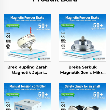
Brek Kupling Zarah
Breka Serbuk
Magnetik Jejari
Magnetik Jenis Mikro
Tunggal Berkualiti
24V DC, Senyap dan
Tinggi Piawaian OEM
Mesra Alam Sekitar
DIN Baharu
untuk Kawalan
Ketegangan pada
Komponen
Pembuatan Beg