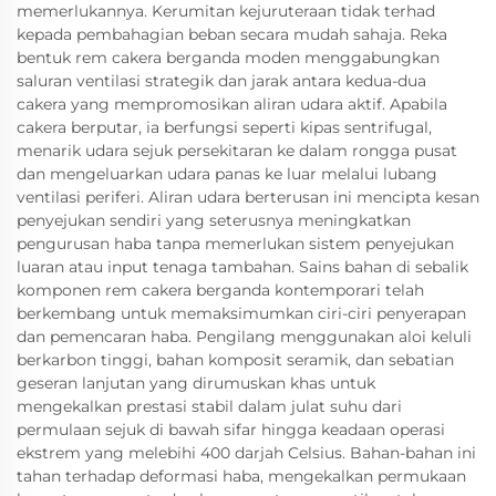
memerlukannya. Kerumitan kejuruteraan tidak terhad
kepada pembahagian beban secara mudah sahaja. Reka
bentuk rem cakera berganda moden menggabungkan
saluran ventilasi strategik dan jarak antara kedua-dua
cakera yang mempromosikan aliran udara aktif. Apabila
cakera berputar, ia berfungsi seperti kipas sentrifugal,
menarik udara sejuk persekitaran ke dalam rongga pusat
dan mengeluarkan udara panas ke luar melalui lubang
ventilasi periferi. Aliran udara berterusan ini mencipta kesan
penyejukan sendiri yang seterusnya meningkatkan
pengurusan haba tanpa memerlukan sistem penyejukan
luaran atau input tenaga tambahan. Sains bahan di sebalik
komponen rem cakera berganda kontemporari telah
berkembang untuk memaksimumkan ciri-ciri penyerapan
dan pemencaran haba. Pengilang menggunakan aloi keluli
berkarbon tinggi, bahan komposit seramik, dan sebatian
geseran lanjutan yang dirumuskan khas untuk
mengekalkan prestasi stabil dalam julat suhu dari
permulaan sejuk di bawah sifar hingga keadaan operasi
ekstrem yang melebihi 400 darjah Celsius. Bahan-bahan ini
tahan terhadap deformasi haba, mengekalkan permukaan