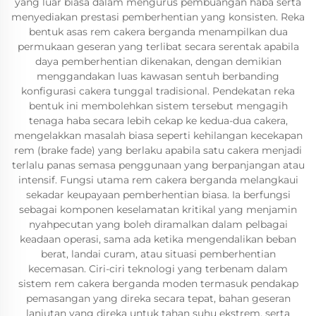
yang luar biasa dalam mengurus pembuangan haba serta
menyediakan prestasi pemberhentian yang konsisten. Reka
bentuk asas rem cakera berganda menampilkan dua
permukaan geseran yang terlibat secara serentak apabila
daya pemberhentian dikenakan, dengan demikian
menggandakan luas kawasan sentuh berbanding
konfigurasi cakera tunggal tradisional. Pendekatan reka
bentuk ini membolehkan sistem tersebut mengagih
tenaga haba secara lebih cekap ke kedua-dua cakera,
mengelakkan masalah biasa seperti kehilangan kecekapan
rem (brake fade) yang berlaku apabila satu cakera menjadi
terlalu panas semasa penggunaan yang berpanjangan atau
intensif. Fungsi utama rem cakera berganda melangkaui
sekadar keupayaan pemberhentian biasa. Ia berfungsi
sebagai komponen keselamatan kritikal yang menjamin
nyahpecutan yang boleh diramalkan dalam pelbagai
keadaan operasi, sama ada ketika mengendalikan beban
berat, landai curam, atau situasi pemberhentian
kecemasan. Ciri-ciri teknologi yang terbenam dalam
sistem rem cakera berganda moden termasuk pendakap
pemasangan yang direka secara tepat, bahan geseran
lanjutan yang direka untuk tahan suhu ekstrem, serta