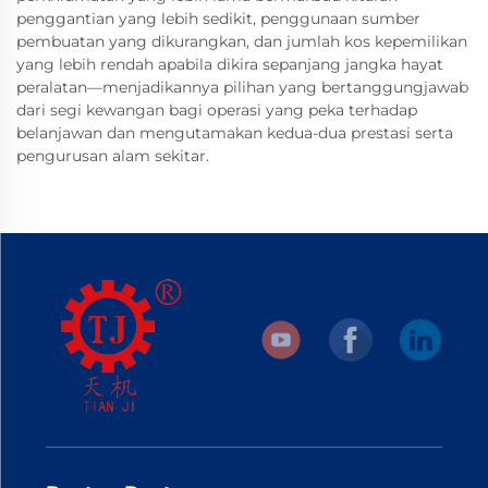
penggantian yang lebih sedikit, penggunaan sumber
pembuatan yang dikurangkan, dan jumlah kos kepemilikan
yang lebih rendah apabila dikira sepanjang jangka hayat
peralatan—menjadikannya pilihan yang bertanggungjawab
dari segi kewangan bagi operasi yang peka terhadap
belanjawan dan mengutamakan kedua-dua prestasi serta
pengurusan alam sekitar.