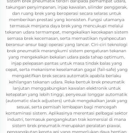
sistem brek pneumatik terdiri daripada pemampat udara,
takungan penyimpanan, injap kawalan, silinder penggerak,
dan ruang brek yang beroperasi secara selaras untuk
memberikan prestasi yang konsisten. Fungsi utamanya
termasuk menjana daya brek yang mencukupi melalui
tekanan udara termampat, mengekalkan kecekapan sistem
semasa brek kecemasan, serta memastikan nyahpecutan
beransur-ansur bagi operasi yang lancar. Ciri-ciri teknologi
brek pneumatik merangkumi sistem pengaturan tekanan
yang mengekalkan bekalan udara pada tahap optimum,
injap pelepasan pantas untuk masa tindak balas yang
cepat, serta mekanisme keselamatan gagal (fail-safe) yang
mengaktifkan brek secara automatik apabila berlaku
kehilangan tekanan udara. Reka bentuk brek pneumatik
lanjutan menggabungkan kawalan elektronik untuk
ketepatan yang lebih tinggi, penyesuai longgar automatik
(automatic slack adjusters) untuk mengekalkan jarak yang
sesuai, serta pemisah lembapan bagi mencegah
kontaminasi sistem. Aplikasinya merentasi pelbagai sektor
industri, termasuk pengangkutan trak komersial di mana
sistem brek pneumatik merupakan peralatan piawai,
pengangkutan kereta api yang memerlukan daya hentian