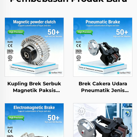
Kupling Brek Serbuk
Brek Cakera Udara
Magnetik Paksis
Pneumatik Jenis
Dwiganda dan Paksis
Menegak dan
Tunggal dengan
Melintang DBG DBH,
Pengawal Ketegangan
Kaliper Industri
24V, 2.5–40 kg