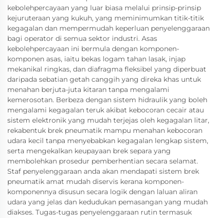
kebolehpercayaan yang luar biasa melalui prinsip-prinsip
kejuruteraan yang kukuh, yang meminimumkan titik-titik
kegagalan dan mempermudah keperluan penyelenggaraan
bagi operator di semua sektor industri. Asas
kebolehpercayaan ini bermula dengan komponen-
komponen asas, iaitu bekas logam tahan lasak, injap
mekanikal ringkas, dan diafragma fleksibel yang diperbuat
daripada sebatian getah canggih yang direka khas untuk
menahan berjuta-juta kitaran tanpa mengalami
kemerosotan. Berbeza dengan sistem hidraulik yang boleh
mengalami kegagalan teruk akibat kebocoran cecair atau
sistem elektronik yang mudah terjejas oleh kegagalan litar,
rekabentuk brek pneumatik mampu menahan kebocoran
udara kecil tanpa menyebabkan kegagalan lengkap sistem,
serta mengekalkan keupayaan brek separa yang
membolehkan prosedur pemberhentian secara selamat.
Staf penyelenggaraan anda akan mendapati sistem brek
pneumatik amat mudah diservis kerana komponen-
komponennya disusun secara logik dengan laluan aliran
udara yang jelas dan kedudukan pemasangan yang mudah
diakses. Tugas-tugas penyelenggaraan rutin termasuk