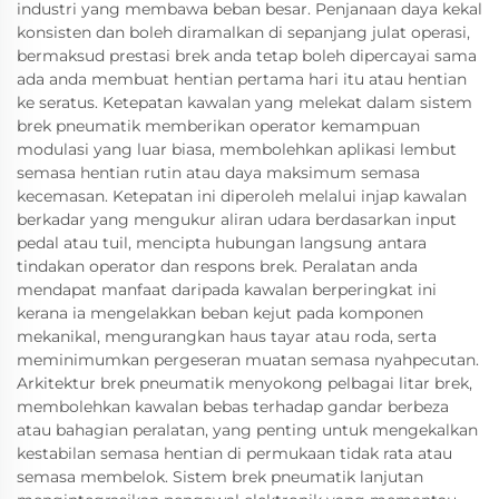
industri yang membawa beban besar. Penjanaan daya kekal
konsisten dan boleh diramalkan di sepanjang julat operasi,
bermaksud prestasi brek anda tetap boleh dipercayai sama
ada anda membuat hentian pertama hari itu atau hentian
ke seratus. Ketepatan kawalan yang melekat dalam sistem
brek pneumatik memberikan operator kemampuan
modulasi yang luar biasa, membolehkan aplikasi lembut
semasa hentian rutin atau daya maksimum semasa
kecemasan. Ketepatan ini diperoleh melalui injap kawalan
berkadar yang mengukur aliran udara berdasarkan input
pedal atau tuil, mencipta hubungan langsung antara
tindakan operator dan respons brek. Peralatan anda
mendapat manfaat daripada kawalan berperingkat ini
kerana ia mengelakkan beban kejut pada komponen
mekanikal, mengurangkan haus tayar atau roda, serta
meminimumkan pergeseran muatan semasa nyahpecutan.
Arkitektur brek pneumatik menyokong pelbagai litar brek,
membolehkan kawalan bebas terhadap gandar berbeza
atau bahagian peralatan, yang penting untuk mengekalkan
kestabilan semasa hentian di permukaan tidak rata atau
semasa membelok. Sistem brek pneumatik lanjutan