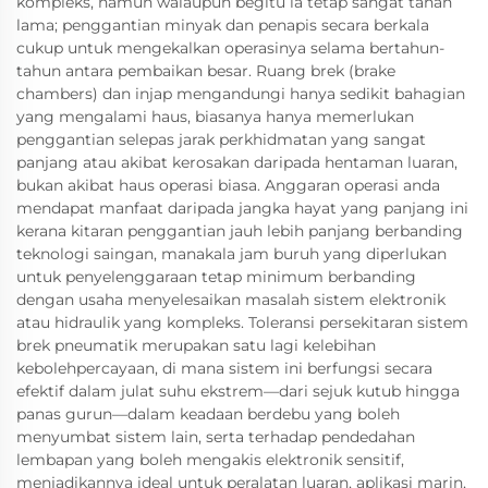
kompleks, namun walaupun begitu ia tetap sangat tahan
lama; penggantian minyak dan penapis secara berkala
cukup untuk mengekalkan operasinya selama bertahun-
tahun antara pembaikan besar. Ruang brek (brake
chambers) dan injap mengandungi hanya sedikit bahagian
yang mengalami haus, biasanya hanya memerlukan
penggantian selepas jarak perkhidmatan yang sangat
panjang atau akibat kerosakan daripada hentaman luaran,
bukan akibat haus operasi biasa. Anggaran operasi anda
mendapat manfaat daripada jangka hayat yang panjang ini
kerana kitaran penggantian jauh lebih panjang berbanding
teknologi saingan, manakala jam buruh yang diperlukan
untuk penyelenggaraan tetap minimum berbanding
dengan usaha menyelesaikan masalah sistem elektronik
atau hidraulik yang kompleks. Toleransi persekitaran sistem
brek pneumatik merupakan satu lagi kelebihan
kebolehpercayaan, di mana sistem ini berfungsi secara
efektif dalam julat suhu ekstrem—dari sejuk kutub hingga
panas gurun—dalam keadaan berdebu yang boleh
menyumbat sistem lain, serta terhadap pendedahan
lembapan yang boleh mengakis elektronik sensitif,
menjadikannya ideal untuk peralatan luaran, aplikasi marin,