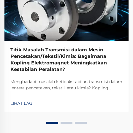
Titik Masalah Transmisi dalam Mesin
Pencetakan/Tekstil/Kimia: Bagaimana
Kopling Elektromagnet Meningkatkan
Kestabilan Peralatan?
Menghadapi masalah ketidakstabilan transmisi dalam
jentera pencetakan, tekstil, atau kimia? Kopling
elektromagnetik TJ-A menghilangkan gelinciran,
meningkatkan keluaran sebanyak 15–20%, dan
LIHAT LAGI
memastikan keselamatan tanpa asbes. Ketahui
bagaimana pengilang terkemuka global mencapai
kebolehpercayaan 99.8%—minta borang spesifikasi
hari ini.