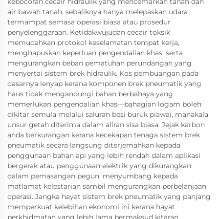
kebocoran cecair hidraulik yang mencemarkan tanah dan
air bawah tanah, sebaliknya hanya melepaskan udara
termampat semasa operasi biasa atau prosedur
penyelenggaraan. Ketidakwujudan cecair toksik
memudahkan protokol keselamatan tempat kerja,
menghapuskan keperluan pengendalian khas, serta
mengurangkan beban pematuhan perundangan yang
menyertai sistem brek hidraulik. Kos pembuangan pada
dasarnya lenyap kerana komponen brek pneumatik yang
haus tidak mengandungi bahan berbahaya yang
memerlukan pengendalian khas—bahagian logam boleh
dikitar semula melalui saluran besi buruk piawai, manakala
unsur getah diterima dalam aliran sisa biasa. Jejak karbon
anda berkurangan kerana kecekapan tenaga sistem brek
pneumatik secara langsung diterjemahkan kepada
penggunaan bahan api yang lebih rendah dalam aplikasi
bergerak atau penggunaan elektrik yang dikurangkan
dalam pemasangan pegun, menyumbang kepada
matlamat kelestarian sambil mengurangkan perbelanjaan
operasi. Jangka hayat sistem brek pneumatik yang panjang
memperkuat kelebihan ekonomi ini kerana hayat
perkhidmatan yang lebih lama bermaksud kitaran