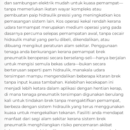
dan sambungan elektrik mudah untuk kuasa pemampat—
tanpa memerlukan ikatan wayar kompleks atau
pembuatan paip hidraulik presisi yang meningkatkan kos
pemasangan sistem lain. Kos operasi kekal rendah kerana
udara termampat merupakan medium operasi yang pada
dasarnya percuma selepas pemampatan awal, tanpa cecair
hidraulik mahal yang perlu dibeli, dikendalikan, atau
dibuang mengikut peraturan alam sekitar. Penggunaan
tenaga anda berkurangan kerana pemampat brek
pneumatik beroperasi secara berselang-seli—hanya berjalan
untuk mengisi semula bekas udara—bukan secara
berterusan seperti pam hidraulik, manakala udara
tersimpan mampu mengendalikan beberapa kitaran brek
tanpa input kuasa tambahan. Kelebihan kecekapan ini
menjadi lebih ketara dalam aplikasi dengan hentian kerap,
di mana tenaga pneumatik tersimpan digunakan berulang
kali untuk tindakan brek tanpa mengaktifkan pemampat,
berbeza dengan sistem hidraulik yang terus menggunakan
kuasa untuk mengekalkan tekanan. Fasiliti anda mendapat
manfaat dari segi alam sekitar kerana sistem brek
pneumatik menghilangkan risiko pencemaran akibat