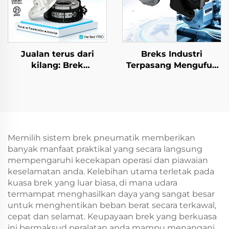
Jualan terus dari
Breks Industri
kilang: Brek
Terpasang Mengufuk
Elektromagnetik DC
Jenis Cakera Udara
24 V untuk Motor Gear
Pneumatik Inti Galas
AC, Pertanian dan
Kilang Langsung
Industri, Baharu
Memilih sistem brek pneumatik memberikan
banyak manfaat praktikal yang secara langsung
mempengaruhi kecekapan operasi dan piawaian
keselamatan anda. Kelebihan utama terletak pada
kuasa brek yang luar biasa, di mana udara
termampat menghasilkan daya yang sangat besar
untuk menghentikan beban berat secara terkawal,
cepat dan selamat. Keupayaan brek yang berkuasa
ini bermaksud peralatan anda mampu menangani