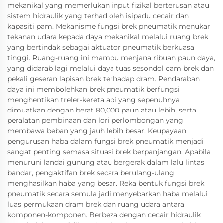
mekanikal yang memerlukan input fizikal berterusan atau
sistem hidraulik yang terhad oleh isipadu cecair dan
kapasiti pam. Mekanisme fungsi brek pneumatik menukar
tekanan udara kepada daya mekanikal melalui ruang brek
yang bertindak sebagai aktuator pneumatik berkuasa
tinggi. Ruang-ruang ini mampu menjana ribuan paun daya,
yang didarab lagi melalui daya tuas sesondol cam brek dan
pekali geseran lapisan brek terhadap dram. Pendaraban
daya ini membolehkan brek pneumatik berfungsi
menghentikan treler-kereta api yang sepenuhnya
dimuatkan dengan berat 80,000 paun atau lebih, serta
peralatan pembinaan dan lori perlombongan yang
membawa beban yang jauh lebih besar. Keupayaan
pengurusan haba dalam fungsi brek pneumatik menjadi
sangat penting semasa situasi brek berpanjangan. Apabila
menuruni landai gunung atau bergerak dalam lalu lintas
bandar, pengaktifan brek secara berulang-ulang
menghasilkan haba yang besar. Reka bentuk fungsi brek
pneumatik secara semula jadi menyebarkan haba melalui
luas permukaan dram brek dan ruang udara antara
komponen-komponen. Berbeza dengan cecair hidraulik