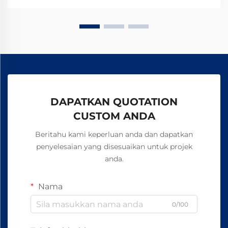
bagaimana pengilang terkemuka global mencapai
kebolehpercayaan 99.8%—minta borang spesifikasi
hari ini.
DAPATKAN QUOTATION
CUSTOM ANDA
Beritahu kami keperluan anda dan dapatkan
penyelesaian yang disesuaikan untuk projek
anda.
Nama
0/100