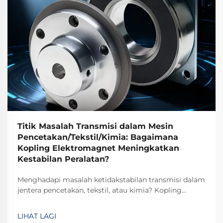
Titik Masalah Transmisi dalam Mesin
Pencetakan/Tekstil/Kimia: Bagaimana
Kopling Elektromagnet Meningkatkan
Kestabilan Peralatan?
Menghadapi masalah ketidakstabilan transmisi dalam
jentera pencetakan, tekstil, atau kimia? Kopling
elektromagnetik TJ-A menghilangkan gelinciran,
meningkatkan keluaran sebanyak 15–20%, dan
LIHAT LAGI
memastikan keselamatan tanpa asbes. Ketahui