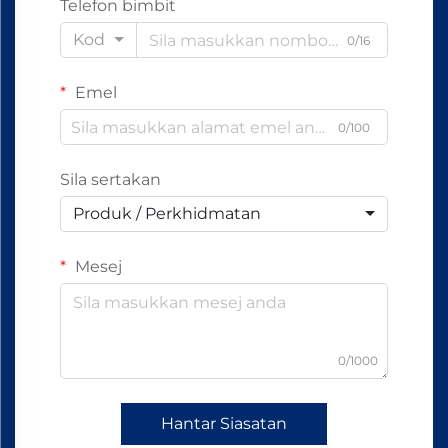
Telefon bimbit
Kod
0/16
Emel
0/100
Sila sertakan
Produk / Perkhidmatan
Mesej
0/1000
Hantar Siasatan