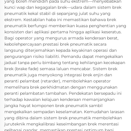
yang boleh mendidih pada suhu ekstrem—menyebabkan
kunci wap dan kegagalan brek—udara dalam sistem brek
pneumatik kekal stabil di sepanjang julat suhu yang
ekstrem. Kestabilan haba ini memastikan bahawa brek
pneumatik berfungsi memberikan kuasa penghentian yang
konsisten dari aplikasi pertama hingga aplikasi keseratus.
Bagi operator yang mengurus armada kenderaan berat,
kebolehpercayaan prestasi brek pneumatik secara
langsung diterjemahkan kepada keyakinan operasi dan
pengurangan risiko liabiliti. Pemandu dapat mengekalkan
jadual tanpa perlu bimbang tentang kehilangan kecekapan
brek (brake fade) semasa laluan mencabar. Sistem brek
pneumatik juga menyokong integrasi brek enjin dan
peranti pelambat (retarder), membolehkan operator
memelihara brek perkhidmatan dengan menggunakan
peranti pelambatan tambahan. Pendekatan bersepadu ini
terhadap kawalan kelajuan kenderaan memanjangkan
jangka hayat komponen brek pneumatik sambil
mengekalkan sempadan keselamatan. Kemudahan larasan
yang dibina dalam sistem brek pneumatik membolehkan
juruteknik mengkalibrasi keseimbangan brek merentasi
pelbagai gandar, memastikan prestasi optimum bagi