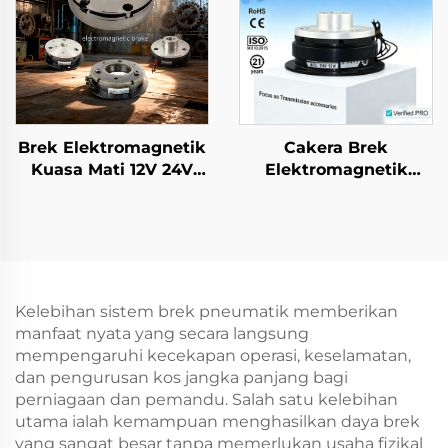
Brek Elektromagnetik
Cakera Brek
Kuasa Mati 12V 24V
Elektromagnetik
Komponen Transmisi
Industri dan Gear
Brek Rotasi dan
Cengkam, Teras Motor
Peredam
Siri Penuh Tianji
Baharu
Kelebihan sistem brek pneumatik memberikan
manfaat nyata yang secara langsung
mempengaruhi kecekapan operasi, keselamatan,
dan pengurusan kos jangka panjang bagi
perniagaan dan pemandu. Salah satu kelebihan
utama ialah kemampuan menghasilkan daya brek
yang sangat besar tanpa memerlukan usaha fizikal