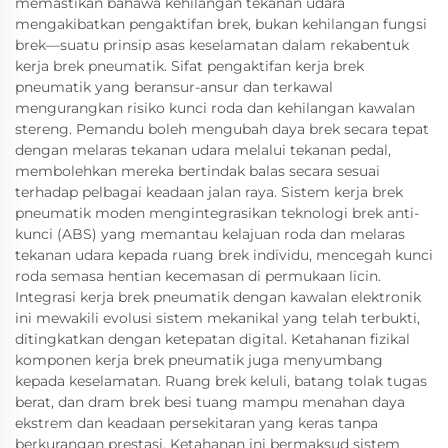
memastikan bahawa kehilangan tekanan udara
mengakibatkan pengaktifan brek, bukan kehilangan fungsi
brek—suatu prinsip asas keselamatan dalam rekabentuk
kerja brek pneumatik. Sifat pengaktifan kerja brek
pneumatik yang beransur-ansur dan terkawal
mengurangkan risiko kunci roda dan kehilangan kawalan
stereng. Pemandu boleh mengubah daya brek secara tepat
dengan melaras tekanan udara melalui tekanan pedal,
membolehkan mereka bertindak balas secara sesuai
terhadap pelbagai keadaan jalan raya. Sistem kerja brek
pneumatik moden mengintegrasikan teknologi brek anti-
kunci (ABS) yang memantau kelajuan roda dan melaras
tekanan udara kepada ruang brek individu, mencegah kunci
roda semasa hentian kecemasan di permukaan licin.
Integrasi kerja brek pneumatik dengan kawalan elektronik
ini mewakili evolusi sistem mekanikal yang telah terbukti,
ditingkatkan dengan ketepatan digital. Ketahanan fizikal
komponen kerja brek pneumatik juga menyumbang
kepada keselamatan. Ruang brek keluli, batang tolak tugas
berat, dan dram brek besi tuang mampu menahan daya
ekstrem dan keadaan persekitaran yang keras tanpa
berkurangan prestasi. Ketahanan ini bermaksud sistem