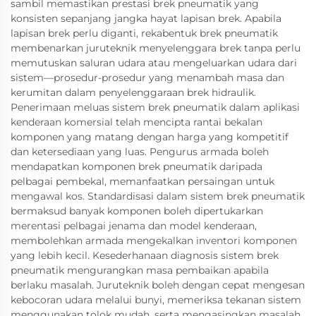
sambil memastikan prestasi brek pneumatik yang
konsisten sepanjang jangka hayat lapisan brek. Apabila
lapisan brek perlu diganti, rekabentuk brek pneumatik
membenarkan juruteknik menyelenggara brek tanpa perlu
memutuskan saluran udara atau mengeluarkan udara dari
sistem—prosedur-prosedur yang menambah masa dan
kerumitan dalam penyelenggaraan brek hidraulik.
Penerimaan meluas sistem brek pneumatik dalam aplikasi
kenderaan komersial telah mencipta rantai bekalan
komponen yang matang dengan harga yang kompetitif
dan ketersediaan yang luas. Pengurus armada boleh
mendapatkan komponen brek pneumatik daripada
pelbagai pembekal, memanfaatkan persaingan untuk
mengawal kos. Standardisasi dalam sistem brek pneumatik
bermaksud banyak komponen boleh dipertukarkan
merentasi pelbagai jenama dan model kenderaan,
membolehkan armada mengekalkan inventori komponen
yang lebih kecil. Kesederhanaan diagnosis sistem brek
pneumatik mengurangkan masa pembaikan apabila
berlaku masalah. Juruteknik boleh dengan cepat mengesan
kebocoran udara melalui bunyi, memeriksa tekanan sistem
menggunakan tolok mudah, serta mengasingkan masalah