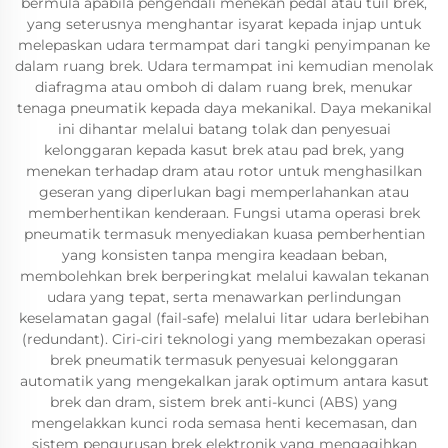
bermula apabila pengendali menekan pedal atau tuil brek,
yang seterusnya menghantar isyarat kepada injap untuk
melepaskan udara termampat dari tangki penyimpanan ke
dalam ruang brek. Udara termampat ini kemudian menolak
diafragma atau omboh di dalam ruang brek, menukar
tenaga pneumatik kepada daya mekanikal. Daya mekanikal
ini dihantar melalui batang tolak dan penyesuai
kelonggaran kepada kasut brek atau pad brek, yang
menekan terhadap dram atau rotor untuk menghasilkan
geseran yang diperlukan bagi memperlahankan atau
memberhentikan kenderaan. Fungsi utama operasi brek
pneumatik termasuk menyediakan kuasa pemberhentian
yang konsisten tanpa mengira keadaan beban,
membolehkan brek berperingkat melalui kawalan tekanan
udara yang tepat, serta menawarkan perlindungan
keselamatan gagal (fail-safe) melalui litar udara berlebihan
(redundant). Ciri-ciri teknologi yang membezakan operasi
brek pneumatik termasuk penyesuai kelonggaran
automatik yang mengekalkan jarak optimum antara kasut
brek dan dram, sistem brek anti-kunci (ABS) yang
mengelakkan kunci roda semasa henti kecemasan, dan
sistem pengurusan brek elektronik yang mengagihkan