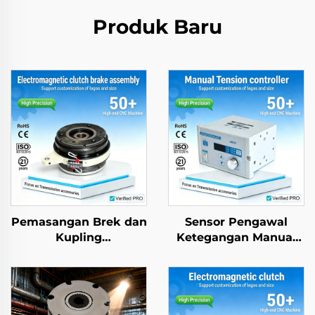
Produk Baru
Pemasangan Brek dan
Sensor Pengawal
Kupling
Ketegangan Manual
Elektromagnet Keluli
dengan Brek Serbuk
24V, Jaminan Jenama
Magnetik untuk
Tianji dan OEM untuk
Bahagian Mesin
Mesin Percetakan dan
Kertas
Fotokopi