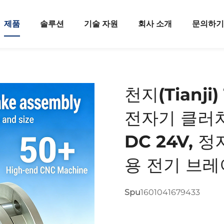
제품
솔루션
기술 자원
회사 소개
문의하
천지(Tianji
전자기 클러
DC 24V, 정
용 전기 브레이
Spu
1601041679433