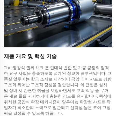
제품 개요 및 핵심 기술
The
팽창식 권취 채크
은 현대식 변환 및 가공 공정의 엄격
한 요구 사항을 충족하도록 설계된 정교한 솔루션입니다. 고
품질 알루미늄 합금 소재로 제작되어
공압 에어 샤프트
경량
구조와 뛰어난 구조적 강성을 결합합니다. 이 균형은 설치
및 정비 시 간편한 취급을 보장하면서도 고속 작동 중 무거
운 재료 롤을 지지하기에 충분한 강도를 유지합니다. 핵심에
위치한 공압식 확장 메커니즘이
알루미늄 확장형 샤프트
작
업자가 최소한의 노력으로 일관되고 신뢰성 높은 코어 고정
력을 달성할 수 있도록 해줍니다.