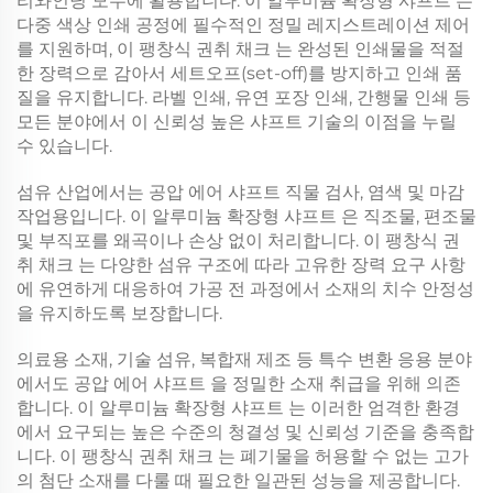
리와인딩 모두에 활용합니다. 이
알루미늄 확장형 샤프트
는
다중 색상 인쇄 공정에 필수적인 정밀 레지스트레이션 제어
를 지원하며, 이
팽창식 권취 채크
는 완성된 인쇄물을 적절
한 장력으로 감아서 세트오프(set-off)를 방지하고 인쇄 품
질을 유지합니다. 라벨 인쇄, 유연 포장 인쇄, 간행물 인쇄 등
모든 분야에서 이 신뢰성 높은 샤프트 기술의 이점을 누릴
수 있습니다.
섬유 산업에서는
공압 에어 샤프트
직물 검사, 염색 및 마감
작업용입니다. 이
알루미늄 확장형 샤프트
은 직조물, 편조물
및 부직포를 왜곡이나 손상 없이 처리합니다. 이
팽창식 권
취 채크
는 다양한 섬유 구조에 따라 고유한 장력 요구 사항
에 유연하게 대응하여 가공 전 과정에서 소재의 치수 안정성
을 유지하도록 보장합니다.
의료용 소재, 기술 섬유, 복합재 제조 등 특수 변환 응용 분야
에서도
공압 에어 샤프트
을 정밀한 소재 취급을 위해 의존
합니다. 이
알루미늄 확장형 샤프트
는 이러한 엄격한 환경
에서 요구되는 높은 수준의 청결성 및 신뢰성 기준을 충족합
니다. 이
팽창식 권취 채크
는 폐기물을 허용할 수 없는 고가
의 첨단 소재를 다룰 때 필요한 일관된 성능을 제공합니다.