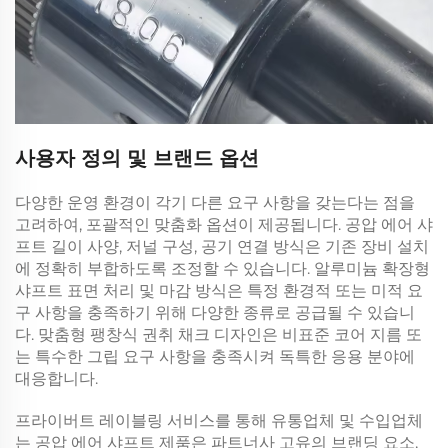
사용자 정의 및 브랜드 옵션
다양한 운영 환경이 각기 다른 요구 사항을 갖는다는 점을
고려하여, 포괄적인 맞춤화 옵션이 제공됩니다.
공압 에어 샤
프트
길이 사양, 저널 구성, 공기 연결 방식은 기존 장비 설치
에 정확히 부합하도록 조정할 수 있습니다.
알루미늄 확장형
샤프트
표면 처리 및 마감 방식은 특정 환경적 또는 미적 요
구 사항을 충족하기 위해 다양한 종류로 공급될 수 있습니
다. 맞춤형
팽창식 권취 채크
디자인은 비표준 코어 지름 또
는 특수한 그립 요구 사항을 충족시켜 독특한 응용 분야에
대응합니다.
프라이버트 레이블링 서비스를 통해 유통업체 및 수입업체
는
공압 에어 샤프트
제품은 파트너사 고유의 브랜딩 요소,