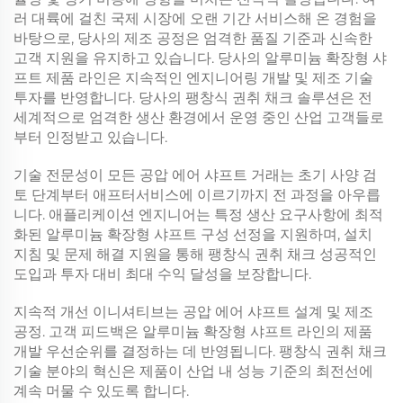
러 대륙에 걸친 국제 시장에 오랜 기간 서비스해 온 경험을
바탕으로, 당사의 제조 공정은 엄격한 품질 기준과 신속한
고객 지원을 유지하고 있습니다. 당사의
알루미늄 확장형 샤
프트
제품 라인은 지속적인 엔지니어링 개발 및 제조 기술
투자를 반영합니다. 당사의
팽창식 권취 채크
솔루션은 전
세계적으로 엄격한 생산 환경에서 운영 중인 산업 고객들로
부터 인정받고 있습니다.
기술 전문성이 모든
공압 에어 샤프트
거래는 초기 사양 검
토 단계부터 애프터서비스에 이르기까지 전 과정을 아우릅
니다. 애플리케이션 엔지니어는 특정 생산 요구사항에 최적
화된
알루미늄 확장형 샤프트
구성 선정을 지원하며, 설치
지침 및 문제 해결 지원을 통해
팽창식 권취 채크
성공적인
도입과 투자 대비 최대 수익 달성을 보장합니다.
지속적 개선 이니셔티브는
공압 에어 샤프트
설계 및 제조
공정. 고객 피드백은
알루미늄 확장형 샤프트
라인의 제품
개발 우선순위를 결정하는 데 반영됩니다.
팽창식 권취 채크
기술 분야의 혁신은 제품이 산업 내 성능 기준의 최전선에
계속 머물 수 있도록 합니다.