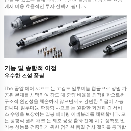
에서 비용 효율적인 투자 선택이 됩니다.
기능 및 종합적 이점
우수한 건설 품질
The
공압 에어 샤프트
는 고강도 알루미늄 합금으로 정밀 가
공된 본체를 채택하여 강도 대 중량 비율을 최적화함으로써
구조적 완전성을 훼손하지 않으면서도 간편한 취급이 가능
합니다.
알루미늄 확장형 샤프트
는 원활한 회전과 긴 서비
스 수명을 보장하는 밀봉 베어링 어셈블리를 채택합니다. 모
든
팽창식 권취 채크
는 제조 공장 출하 전에 치수 정확도 및
기능 성능을 검증하기 위한 엄격한 품질 검사 절차를 통과합