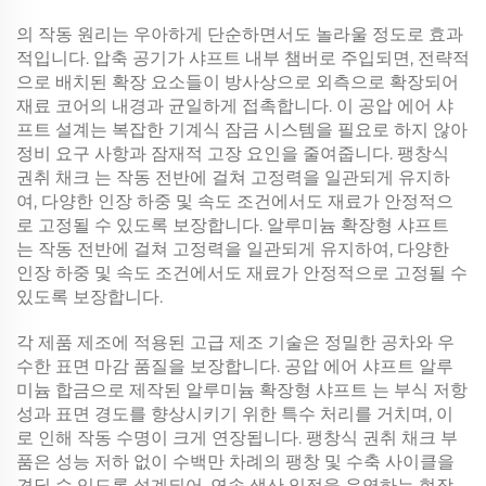
의 작동 원리는 우아하게 단순하면서도 놀라울 정도로 효과
적입니다. 압축 공기가 샤프트 내부 챔버로 주입되면, 전략적
으로 배치된 확장 요소들이 방사상으로 외측으로 확장되어
재료 코어의 내경과 균일하게 접촉합니다. 이
공압 에어 샤
프트
설계는 복잡한 기계식 잠금 시스템을 필요로 하지 않아
정비 요구 사항과 잠재적 고장 요인을 줄여줍니다.
팽창식
권취 채크
는 작동 전반에 걸쳐 고정력을 일관되게 유지하
여, 다양한 인장 하중 및 속도 조건에서도 재료가 안정적으
로 고정될 수 있도록 보장합니다.
알루미늄 확장형 샤프트
는 작동 전반에 걸쳐 고정력을 일관되게 유지하여, 다양한
인장 하중 및 속도 조건에서도 재료가 안정적으로 고정될 수
있도록 보장합니다.
각 제품 제조에 적용된 고급 제조 기술은 정밀한 공차와 우
수한 표면 마감 품질을 보장합니다.
공압 에어 샤프트
알루
미늄 합금으로 제작된
알루미늄 확장형 샤프트
는 부식 저항
성과 표면 경도를 향상시키기 위한 특수 처리를 거치며, 이
로 인해 작동 수명이 크게 연장됩니다.
팽창식 권취 채크
부
품은 성능 저하 없이 수백만 차례의 팽창 및 수축 사이클을
견딜 수 있도록 설계되어, 연속 생산 일정을 운영하는 현장