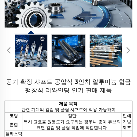
공기 확장 샤프트 공압식 3인치 알루미늄 합금
팽창식 리와인딩 인기 판매 제품
제품 목적:
관련 기계의 감김 및 풀림 샤프트에 적용 가능하며
코팅
절단
인쇄
특히 고효율 원통도가 요구되는 경우나 종이 튜브의
가방
혼합
표면 감김 및 풀림 작업에 적합합니다.
제조
플라스틱