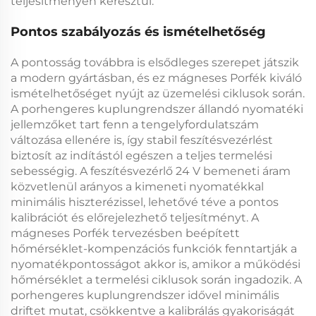
teljesítményen keresztül.
Pontos szabályozás és ismételhetőség
A pontosság továbbra is elsődleges szerepet játszik
a modern gyártásban, és ez
mágneses Porfék
kiváló
ismételhetőséget nyújt az üzemelési ciklusok során.
A
porhengeres kuplungrendszer
állandó nyomatéki
jellemzőket tart fenn a tengelyfordulatszám
változása ellenére is, így stabil feszítésvezérlést
biztosít az indítástól egészen a teljes termelési
sebességig. A
feszítésvezérlő 24 V
bemeneti áram
közvetlenül arányos a kimeneti nyomatékkal
minimális hiszterézissel, lehetővé téve a pontos
kalibrációt és előrejelezhető teljesítményt. A
mágneses Porfék
tervezésben beépített
hőmérséklet-kompenzációs funkciók fenntartják a
nyomatékpontosságot akkor is, amikor a működési
hőmérséklet a termelési ciklusok során ingadozik. A
porhengeres kuplungrendszer
idővel minimális
driftet mutat, csökkentve a kalibrálás gyakoriságát