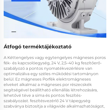
Átfogó terméktájékoztató
A
Kéttengelyes vagy egytengelyes mágneses poros
fék- és kapcsolóegység, 24 V, 2,5–40 kg feszítőerő-
szabályozó
a pontos nyomatékvezérlésre van
optimalizálva egy széles működési tartományon
belül. Ez
mágneses Porfék
elektromágneses
elveket alkalmaz a mágneses por részecskék
segítségével beállítható ellenállás létrehozására,
lehetővé téve a sima és pontos feszítés-
szabályozást.
feszítésvezérlő 24 V
tápegység
szabványa biztosítja a világwide alkalmazhatóságot,