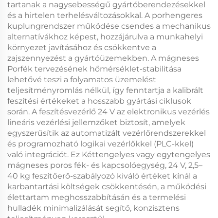
tartanak a nagysebességű gyártóberendezésekkel
és a hirtelen terhelésváltozásokkal. A
porhengeres
kuplungrendszer
működése csendes a mechanikus
alternatívákhoz képest, hozzájárulva a munkahelyi
környezet javításához és csökkentve a
zajszennyezést a gyártóüzemekben. A
mágneses
Porfék
tervezésének hőmérséklet-stabilitása
lehetővé teszi a folyamatos üzemelést
teljesítményromlás nélkül, így fenntartja a kalibrált
feszítési értékeket a hosszabb gyártási ciklusok
során. A
feszítésvezérlő 24 V
az elektronikus vezérlés
lineáris vezérlési jellemzőket biztosít, amelyek
egyszerűsítik az automatizált vezérlőrendszerekkel
és programozható logikai vezérlőkkel (PLC-kkel)
való integrációt. Ez
Kéttengelyes vagy egytengelyes
mágneses poros fék- és kapcsolóegység, 24 V, 2,5–
40 kg feszítőerő-szabályozó
kiváló értéket kínál a
karbantartási költségek csökkentésén, a működési
élettartam meghosszabbításán és a termelési
hulladék minimalizálását segítő, konzisztens