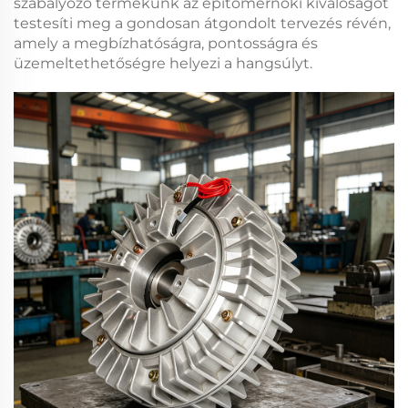
szabályozó
termékünk az építőmérnöki kiválóságot
testesíti meg a gondosan átgondolt tervezés révén,
amely a megbízhatóságra, pontosságra és
üzemeltethetőségre helyezi a hangsúlyt.