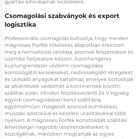
gyártási kihívásainak kezelésére.
Csomagolási szabványok és export
logisztika
Professionális csomagolás biztosítja, hogy minden
mágneses Porfék
tökéletes állapotban érkezzen
meg a nemzetközi célokba, azonnali felszerelésre és
üzembe helyezésre készen. A
porhengeres
kuplungrendszer
védelmi csomagolása
korróziógátló kezeléseket, nedvességálló rétegeket
és ütésálló anyagokat tartalmaz, amelyek biztosítják
az alkatrészek védelmét a kontinensek közötti
szállítás során. Minden
feszítésvezérlő 24 V
egység
egyedi csomagolásban kerül szállításra,
egyértelműen megjelölt azonosítócímkékkel,
műszaki adatokkal és kezelési utasításokkal több
nyelven. A
mágneses Porfék
konszolidált szállítási
lehetőségei nagyobb tételrendeléseket is
kiszolgálnak, miközben megtartják az egyes