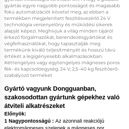
gyártás egyre nagyobb pontosságot és magasabb
fokú automatizációt követel meg, az ebben a
termékben megjelenített
feszítésvezérlő 24 V
technológia versenyelőny és működési sikerek
alapját képezi. Meghívjuk a világ minden tájáról
érkező forgalmazókat, berendezésgyártókat és
végfelhasználókat, hogy tapasztalják meg
termékünk kiváló teljesítményét és hosszú távú
értékét a legigényesebb alkalmazásokban.
Kéttengelyes vagy egytengelyes mágneses poros
fék- és kapcsolóegység, 24 V, 2,5–40 kg feszítőerő-
szabályozó
terméket
Gyártó vagyunk Dongguanban,
szakosodottan gyártunk gépekhez való
átviteli alkatrészeket
Előnyök:
1 Nagypontosságú :
Az azonnali reakciójú
elektromágneses szelepek a mágneses por