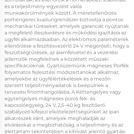
és a teljesítmény-egyezést valós
munkakörülmények között. A méretellenőrzés
porhengeres kuplungrendszer
biztosítja a pontos
mechanikai tűréseket, amelyek garanciát nyújtanak
a megfelelő illeszkedésre és működési igazításra az
ügyfél alkalmazásaiban. Az elektromos paraméterek
ellenőrzése a
feszítésvezérlő 24 V
megerősíti, hogy a
feszültségtűrések, az áramfelvétel és a vezérlési
jellemzők megfelelnek a közzétett műszaki
specifikációknak. Gyártóüzemünk
mágneses Porfék
folyamatos fejlesztési módszertanokat alkalmaz,
amelyekbe az ügyfélértékelések és a mezőn
szerzett teljesítményadatok is beépülnek a
tervezési finomhangolásba. A
Kéttengelyes vagy
egytengelyes mágneses poros fék- és
kapcsolóegység, 24 V, 2,5–40 kg feszítőerő-
szabályozó
kifejezi elkötelezettségünket az ipari
alkatrészek iránt, amelyek meghaladják az
elvárásokat a megbízhatóság, a teljesítmény és az
élettartam tekintetében a kihívást jelentő gyártási