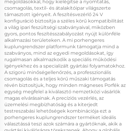
megoldásokkal, hogy kielégítse a nyomtatás,
csomagolás, textil- és átalakítóipar világszerte
támasztott igényeit. A
feszítésvezérlő 24 V
konfiguráció biztosítja a széles körű kompatibilitást
a világ ipari feszültségi szabványaival, miközben
gyors, pontos feszítésszabályozást nyújt különféle
alkalmazási területeken. A mi
porhengeres
kuplungrendszer
platformunk támogatja mind a
szabványos, mind az egyedi megoldásokat, így
rugalmasan alkalmazkodik a speciális működési
igényekhez és a specializált gyártási folyamatokhoz.
A szigorú minőségellenőrzés, a professzionális
csomagolás és a teljes körű műszaki támogatás
révén biztosítjuk, hogy minden
mágneses Porfék
az
egység megfelel a kiválasztó nemzetközi vásárlók
magas elvárásainak. A precíziós vezérlés, az
üzemelési megbízhatóság és a kiterjedt
testreszabási lehetőségek kombinációja ezt a
porhengeres kuplungrendszer
terméket ideális
választássá teszi azok számára a gyártóknak, akik a
gyártási kiválóságra törekszenek. Ahogy a globális