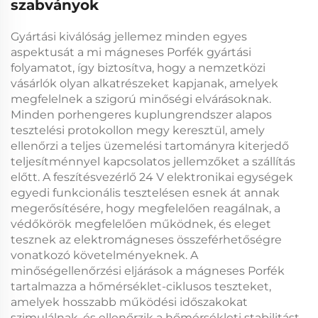
szabványok
Gyártási kiválóság jellemez minden egyes
aspektusát a mi
mágneses Porfék
gyártási
folyamatot, így biztosítva, hogy a nemzetközi
vásárlók olyan alkatrészeket kapjanak, amelyek
megfelelnek a szigorú minőségi elvárásoknak.
Minden
porhengeres kuplungrendszer
alapos
tesztelési protokollon megy keresztül, amely
ellenőrzi a teljes üzemelési tartományra kiterjedő
teljesítménnyel kapcsolatos jellemzőket a szállítás
előtt. A
feszítésvezérlő 24 V
elektronikai egységek
egyedi funkcionális tesztelésen esnek át annak
megerősítésére, hogy megfelelően reagálnak, a
védőkörök megfelelően működnek, és eleget
tesznek az elektromágneses összeférhetőségre
vonatkozó követelményeknek. A
minőségellenőrzési eljárások a
mágneses Porfék
tartalmazza a hőmérséklet-ciklusos teszteket,
amelyek hosszabb működési időszakokat
szimulálnak, és ellenőrzik a hőmérsékleti stabilitást