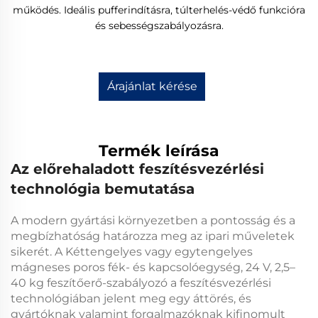
működés. Ideális pufferindításra, túlterhelés-védő funkcióra
és sebességszabályozásra.
Árajánlat kérése
Termék leírása
Az előrehaladott feszítésvezérlési
technológia bemutatása
A modern gyártási környezetben a pontosság és a
megbízhatóság határozza meg az ipari műveletek
sikerét. A
Kéttengelyes vagy egytengelyes
mágneses poros fék- és kapcsolóegység, 24 V, 2,5–
40 kg feszítőerő-szabályozó
a feszítésvezérlési
technológiában jelent meg egy áttörés, és
gyártóknak valamint forgalmazóknak kifinomult