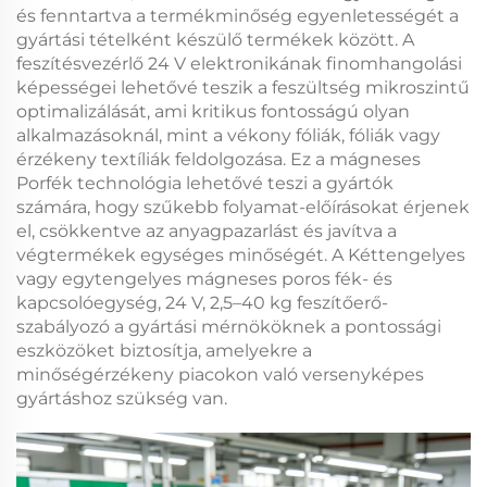
és fenntartva a termékminőség egyenletességét a
gyártási tételként készülő termékek között. A
feszítésvezérlő 24 V
elektronikának finomhangolási
képességei lehetővé teszik a feszültség mikroszintű
optimalizálását, ami kritikus fontosságú olyan
alkalmazásoknál, mint a vékony fóliák, fóliák vagy
érzékeny textíliák feldolgozása. Ez a
mágneses
Porfék
technológia lehetővé teszi a gyártók
számára, hogy szűkebb folyamat-előírásokat érjenek
el, csökkentve az anyagpazarlást és javítva a
végtermékek egységes minőségét. A
Kéttengelyes
vagy egytengelyes mágneses poros fék- és
kapcsolóegység, 24 V, 2,5–40 kg feszítőerő-
szabályozó
a gyártási mérnököknek a pontossági
eszközöket biztosítja, amelyekre a
minőségérzékeny piacokon való versenyképes
gyártáshoz szükség van.