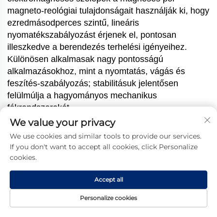
magneto-reológiai tulajdonságait használják ki, hogy
ezredmásodperces szintű, lineáris
nyomatékszabályozást érjenek el, pontosan
illeszkedve a berendezés terhelési igényeihez.
Különösen alkalmasak nagy pontosságú
alkalmazásokhoz, mint a nyomtatás, vágás és
feszítés-szabályozás; stabilitásuk jelentősen
felülmúlja a hagyományos mechanikus
fékrendszerekét.
2 Karbantartásmentes:
Hosszú élettartam
We value your privacy
költséghatékonyságért: A nem mechanikus
We use cookies and similar tools to provide our services.
súrlódáson alapuló kialakítás minimálisra csökkenti
If you don't want to accept all cookies, click Personalize
az alkatrészek kopását, így több tízezer üzemórán
cookies.
túli élettartam érhető el. A moduláris felépítés
egyszerűsíti a telepítést és karbantartást, jelentősen
Accept all
csökkentve a leállási költségeket és munkaerő-
Personalize cookies
igényt.
Kezdőlap
Termék
Rólunk
Kapcsolat
3 Túlterhelés-védelem bővített funkcióval:
A