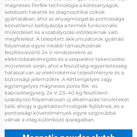
mágneses Porfék
technológia a kötésanyagok,
sebészeti takarók és diagnosztikai csíkok
gyártásában, ahol az anyagmozgatás pontossága
közvetlenül befolyásolja a termék funkcionális
működését és a szabályozási előírásoknak való
megfelelést. A telepített akkumulátorok gyártási
folyamatai egyre inkább támaszkodnak
feszítésvezérlő 24 V
rendszerekre az
elektródarakrétegzés és a szeparátor tekercselési
műveletek során, ahol a feszültség-egyenletesség
hatással van az elektrokémiai teljesítményre és a
biztonsági jellemzőkre. A
Kéttengelyes vagy
egytengelyes mágneses poros fék- és
kapcsolóegység, 24 V, 2,5–40 kg feszítőerő-
szabályozó
folyamatosan új alkalmazási területeket
talál, ahogy a gyártástechnológiák fejlődnek, és a
pontossági követelmények egyre szigorúbbá
válnak a világ különböző iparágaiban.