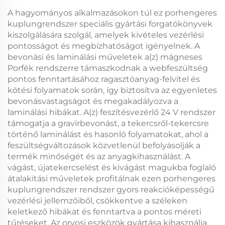
A hagyományos alkalmazásokon túl ez
porhengeres
kuplungrendszer
speciális gyártási forgatókönyvek
kiszolgálására szolgál, amelyek kivételes vezérlési
pontosságot és megbízhatóságot igényelnek. A
bevonási és laminálási műveletek a(z)
mágneses
Porfék
rendszerre támaszkodnak a webfeszültség
pontos fenntartásához ragasztóanyag-felvitel és
kötési folyamatok során, így biztosítva az egyenletes
bevonásvastagságot és megakadályozva a
laminálási hibákat. A(z)
feszítésvezérlő 24 V
rendszer
támogatja a gravírbevonást, a tekercsről-tekercsre
történő laminálást és hasonló folyamatokat, ahol a
feszültségváltozások közvetlenül befolyásolják a
termék minőségét és az anyagkihasználást. A
vágást, újatekercselést és kivágást magukba foglaló
átalakítási műveletek profitálnak ezen
porhengeres
kuplungrendszer
rendszer gyors reakcióképességű
vezérlési jellemzőiből, csökkentve a széleken
keletkező hibákat és fenntartva a pontos méreti
tűréseket. Az orvosi eszközök gyártása kihasználja