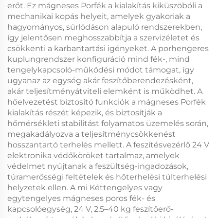
erőt. Ez
mágneses Porfék
a kialakítás kiküszöböli a
mechanikai kopás helyeit, amelyek gyakoriak a
hagyományos, súrlódáson alapuló rendszerekben,
így jelentősen meghosszabbítja a szervizéletet és
csökkenti a karbantartási igényeket. A
porhengeres
kuplungrendszer
konfiguráció mind fék-, mind
tengelykapcsoló-működési módot támogat, így
ugyanaz az egység akár feszítőberendezésként,
akár teljesítményátviteli elemként is működhet. A
hőelvezetést biztosító funkciók a
mágneses Porfék
kialakítás részét képezik, és biztosítják a
hőmérsékleti stabilitást folyamatos üzemelés során,
megakadályozva a teljesítménycsökkenést
hosszantartó terhelés mellett. A
feszítésvezérlő 24 V
elektronika védőköröket tartalmaz, amelyek
védelmet nyújtanak a feszültség-ingadozások,
túramerősségi feltételek és hőterhelési túlterhelési
helyzetek ellen. A mi
Kéttengelyes vagy
egytengelyes mágneses poros fék- és
kapcsolóegység, 24 V, 2,5–40 kg feszítőerő-