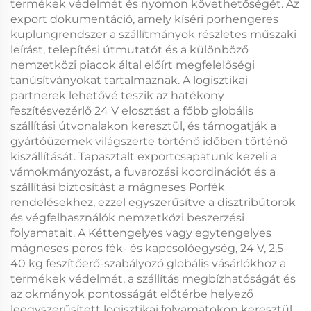
termékek védelmét és nyomon követhetőségét. Az
export dokumentáció, amely kíséri
porhengeres
kuplungrendszer
a szállítmányok részletes műszaki
leírást, telepítési útmutatót és a különböző
nemzetközi piacok által előírt megfelelőségi
tanúsítványokat tartalmaznak. A logisztikai
partnerek lehetővé teszik az hatékony
feszítésvezérlő 24 V
elosztást a főbb globális
szállítási útvonalakon keresztül, és támogatják a
gyártóüzemek világszerte történő időben történő
kiszállítását. Tapasztalt exportcsapatunk kezeli a
vámokmányozást, a fuvarozási koordinációt és a
szállítási biztosítást a
mágneses Porfék
rendelésekhez, ezzel egyszerűsítve a disztribútorok
és végfelhasználók nemzetközi beszerzési
folyamatait. A
Kéttengelyes vagy egytengelyes
mágneses poros fék- és kapcsolóegység, 24 V, 2,5–
40 kg feszítőerő-szabályozó
globális vásárlókhoz a
termékek védelmét, a szállítás megbízhatóságát és
az okmányok pontosságát előtérbe helyező
leegyszerűsített logisztikai folyamatokon keresztül