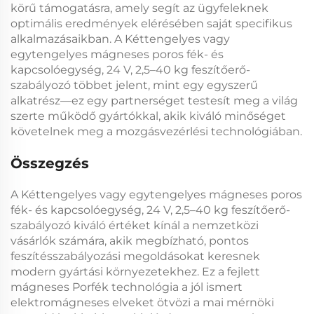
körű támogatásra, amely segít az ügyfeleknek
optimális eredmények elérésében saját specifikus
alkalmazásaikban. A
Kéttengelyes vagy
egytengelyes mágneses poros fék- és
kapcsolóegység, 24 V, 2,5–40 kg feszítőerő-
szabályozó
többet jelent, mint egy egyszerű
alkatrész—ez egy partnerséget testesít meg a világ
szerte működő gyártókkal, akik kiváló minőséget
követelnek meg a mozgásvezérlési technológiában.
Összegzés
A
Kéttengelyes vagy egytengelyes mágneses poros
fék- és kapcsolóegység, 24 V, 2,5–40 kg feszítőerő-
szabályozó
kiváló értéket kínál a nemzetközi
vásárlók számára, akik megbízható, pontos
feszítésszabályozási megoldásokat keresnek
modern gyártási környezetekhez. Ez a fejlett
mágneses Porfék
technológia a jól ismert
elektromágneses elveket ötvözi a mai mérnöki