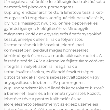
támogatva a különféle feszültséginfrastruktúrákat a
nemzetközi piacokon.
porhengeres
kuplungrendszer
architektúra lehetővé teszi a két-
és egyszerű tengelyes konfigurációk használatát is,
így rugalmasságot nyújt különféle géptervek és
gyártási igények kielégítéséhez. Mindegyik
mágneses Porfék
az egység erős építőanyagokból
készül, amelyek ellenállnak a folyamatos
üzemeltetésnek kihívásokat jelentő ipari
környezetben, például magas hőmérsékleti
körülmények és hosszú munkaciklusok mellett. A
feszítésvezérlő 24 V
elektronika fejlett áramköröket
integrál, amelyek azonnal reagálnak a
terhelésváltozásokra, és állandó feszítettséget
biztosítanak akár gyors sebességváltozások vagy
anyagváltások közben is. Ez
porhengeres
kuplungrendszer
kiváló lineáris kapcsolatot biztosít
a bemeneti áram és a kimeneti nyomaték között,
lehetővé téve a pontos kalibrációt és az
előrejelezhető teljesítményt az egész üzemelési
tartományban. A
Kéttengelyes vagy egytengelyes