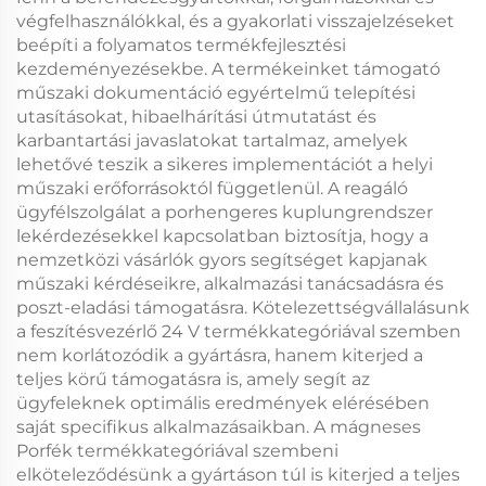
végfelhasználókkal, és a gyakorlati visszajelzéseket
beépíti a folyamatos termékfejlesztési
kezdeményezésekbe. A termékeinket támogató
műszaki dokumentáció egyértelmű telepítési
utasításokat, hibaelhárítási útmutatást és
karbantartási javaslatokat tartalmaz, amelyek
lehetővé teszik a sikeres implementációt a helyi
műszaki erőforrásoktól függetlenül. A reagáló
ügyfélszolgálat a
porhengeres kuplungrendszer
lekérdezésekkel kapcsolatban biztosítja, hogy a
nemzetközi vásárlók gyors segítséget kapjanak
műszaki kérdéseikre, alkalmazási tanácsadásra és
poszt-eladási támogatásra. Kötelezettségvállalásunk
a
feszítésvezérlő 24 V
termékkategóriával szemben
nem korlátozódik a gyártásra, hanem kiterjed a
teljes körű támogatásra is, amely segít az
ügyfeleknek optimális eredmények elérésében
saját specifikus alkalmazásaikban. A
mágneses
Porfék
termékkategóriával szembeni
elköteleződésünk a gyártáson túl is kiterjed a teljes