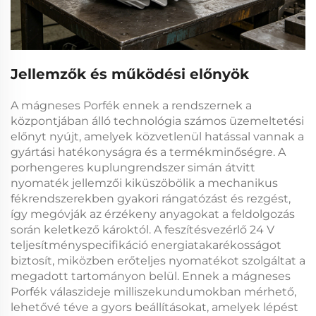
Jellemzők és működési előnyök
A
mágneses Porfék
ennek a rendszernek a
központjában álló technológia számos üzemeltetési
előnyt nyújt, amelyek közvetlenül hatással vannak a
gyártási hatékonyságra és a termékminőségre. A
porhengeres kuplungrendszer
simán átvitt
nyomaték jellemzői kiküszöbölik a mechanikus
fékrendszerekben gyakori rángatózást és rezgést,
így megóvják az érzékeny anyagokat a feldolgozás
során keletkező károktól. A
feszítésvezérlő 24 V
teljesítményspecifikáció energiatakarékosságot
biztosít, miközben erőteljes nyomatékot szolgáltat a
megadott tartományon belül. Ennek a
mágneses
Porfék
válaszideje milliszekundumokban mérhető,
lehetővé téve a gyors beállításokat, amelyek lépést