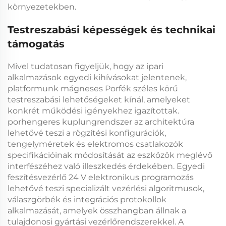
környezetekben.
Testreszabási képességek és technikai
támogatás
Mivel tudatosan figyeljük, hogy az ipari
alkalmazások egyedi kihívásokat jelentenek,
platformunk
mágneses Porfék
széles körű
testreszabási lehetőségeket kínál, amelyeket
konkrét működési igényekhez igazítottak.
porhengeres kuplungrendszer
az architektúra
lehetővé teszi a rögzítési konfigurációk,
tengelyméretek és elektromos csatlakozók
specifikációinak módosítását az eszközök meglévő
interfészéhez való illeszkedés érdekében. Egyedi
feszítésvezérlő 24 V
elektronikus programozás
lehetővé teszi specializált vezérlési algoritmusok,
válaszgörbék és integrációs protokollok
alkalmazását, amelyek összhangban állnak a
tulajdonosi gyártási vezérlőrendszerekkel. A