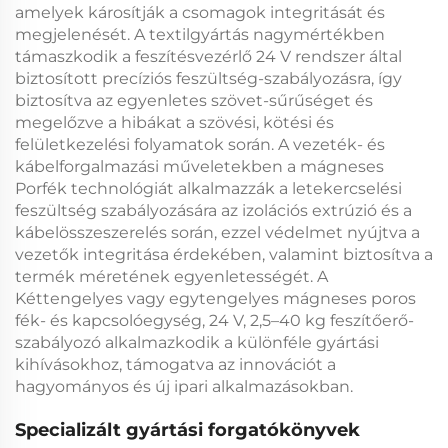
amelyek károsítják a csomagok integritását és
megjelenését. A textilgyártás nagymértékben
támaszkodik a
feszítésvezérlő 24 V
rendszer által
biztosított precíziós feszültség-szabályozásra, így
biztosítva az egyenletes szövet-sűrűséget és
megelőzve a hibákat a szövési, kötési és
felületkezelési folyamatok során. A vezeték- és
kábelforgalmazási műveletekben a
mágneses
Porfék
technológiát alkalmazzák a letekercselési
feszültség szabályozására az izolációs extrúzió és a
kábelösszeszerelés során, ezzel védelmet nyújtva a
vezetők integritása érdekében, valamint biztosítva a
termék méretének egyenletességét. A
Kéttengelyes vagy egytengelyes mágneses poros
fék- és kapcsolóegység, 24 V, 2,5–40 kg feszítőerő-
szabályozó
alkalmazkodik a különféle gyártási
kihívásokhoz, támogatva az innovációt a
hagyományos és új ipari alkalmazásokban.
Specializált gyártási forgatókönyvek