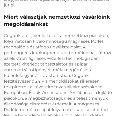
jut el.
Miért választják nemzetközi vásárlóink
megoldásainkat
Cégünk erős jelenléttel bír a nemzetközi piacokon,
folyamatosan kiváló minőségű
mágneses Porfék
technológia és átfogó ügyfélszolgálat. A
porhengeres kuplungrendszer
termékvonal tükrözi
az elektromágneses vezérlési technológiában
szerzett kiterjedt tapasztalatot és az ipari
automatizálási igények mély megértését a
különféle gyártási szektorokban. Cégünk
feszítésvezérlő 24 V
a megoldásokat sikeresen
telepítették a követelményes alkalmazásokban
Európában, Észak-Amerikában, Ázsiában és a fejlődő
piacokon, a megbízhatóságuk és a teljesítményük
állandósága elismerést érdemelt. A
mágneses
Porfék
mérnöki csapat folyamatos kapcsolatot tart
fenn a berendezésgyártókkal, forgalmazókkal és