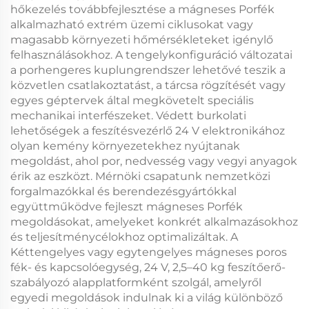
hőkezelés továbbfejlesztése a
mágneses Porfék
alkalmazható extrém üzemi ciklusokat vagy
magasabb környezeti hőmérsékleteket igénylő
felhasználásokhoz. A tengelykonfiguráció változatai
a
porhengeres kuplungrendszer
lehetővé teszik a
közvetlen csatlakoztatást, a tárcsa rögzítését vagy
egyes géptervek által megkövetelt speciális
mechanikai interfészeket. Védett burkolati
lehetőségek a
feszítésvezérlő 24 V
elektronikához
olyan kemény környezetekhez nyújtanak
megoldást, ahol por, nedvesség vagy vegyi anyagok
érik az eszközt. Mérnöki csapatunk nemzetközi
forgalmazókkal és berendezésgyártókkal
együttműködve fejleszt
mágneses Porfék
megoldásokat, amelyeket konkrét alkalmazásokhoz
és teljesítménycélokhoz optimalizáltak. A
Kéttengelyes vagy egytengelyes mágneses poros
fék- és kapcsolóegység, 24 V, 2,5–40 kg feszítőerő-
szabályozó
alapplatformként szolgál, amelyről
egyedi megoldások indulnak ki a világ különböző