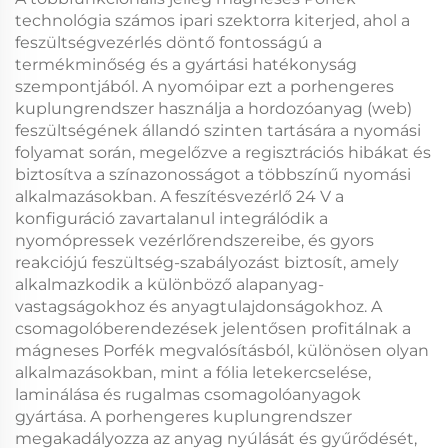
technológia számos ipari szektorra kiterjed, ahol a
feszültségvezérlés döntő fontosságú a
termékminőség és a gyártási hatékonyság
szempontjából. A nyomóipar ezt a
porhengeres
kuplungrendszer
használja a hordozóanyag (web)
feszültségének állandó szinten tartására a nyomási
folyamat során, megelőzve a regisztrációs hibákat és
biztosítva a színazonosságot a többszínű nyomási
alkalmazásokban. A
feszítésvezérlő 24 V
a
konfiguráció zavartalanul integrálódik a
nyomópressek vezérlőrendszereibe, és gyors
reakciójú feszültség-szabályozást biztosít, amely
alkalmazkodik a különböző alapanyag-
vastagságokhoz és anyagtulajdonságokhoz. A
csomagolóberendezések jelentősen profitálnak a
mágneses Porfék
megvalósításból, különösen olyan
alkalmazásokban, mint a fólia letekercselése,
laminálása és rugalmas csomagolóanyagok
gyártása. A
porhengeres kuplungrendszer
megakadályozza az anyag nyúlását és gyűrődését,