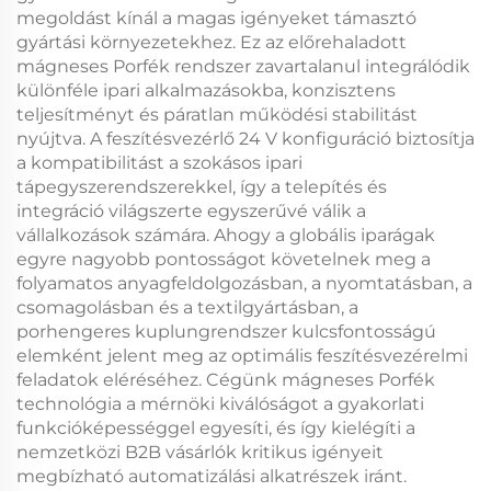
megoldást kínál a magas igényeket támasztó
gyártási környezetekhez. Ez az előrehaladott
mágneses Porfék
rendszer zavartalanul integrálódik
különféle ipari alkalmazásokba, konzisztens
teljesítményt és páratlan működési stabilitást
nyújtva. A
feszítésvezérlő 24 V
konfiguráció biztosítja
a kompatibilitást a szokásos ipari
tápegyszerendszerekkel, így a telepítés és
integráció világszerte egyszerűvé válik a
vállalkozások számára. Ahogy a globális iparágak
egyre nagyobb pontosságot követelnek meg a
folyamatos anyagfeldolgozásban, a nyomtatásban, a
csomagolásban és a textilgyártásban, a
porhengeres kuplungrendszer
kulcsfontosságú
elemként jelent meg az optimális feszítésvezérelmi
feladatok eléréséhez. Cégünk
mágneses Porfék
technológia a mérnöki kiválóságot a gyakorlati
funkcióképességgel egyesíti, és így kielégíti a
nemzetközi B2B vásárlók kritikus igényeit
megbízható automatizálási alkatrészek iránt.