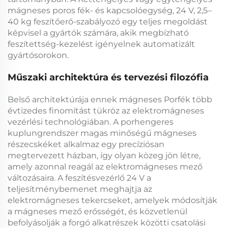
mágneses poros fék- és kapcsolóegység, 24 V, 2,5–
40 kg feszítőerő-szabályozó
egy teljes megoldást
képvisel a gyártók számára, akik megbízható
feszítettség-kezelést igényelnek automatizált
gyártósorokon.
Műszaki architektúra és tervezési filozófia
Belső architektúrája ennek
mágneses Porfék
több
évtizedes finomítást tükröz az elektromágneses
vezérlési technológiában. A
porhengeres
kuplungrendszer
magas minőségű mágneses
részecskéket alkalmaz egy precíziósan
megtervezett házban, így olyan közeg jön létre,
amely azonnal reagál az elektromágneses mező
változásaira. A
feszítésvezérlő 24 V
a
teljesítménybemenet meghajtja az
elektromágneses tekercseket, amelyek módosítják
a mágneses mező erősségét, és közvetlenül
befolyásolják a forgó alkatrészek közötti csatolási